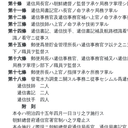
第十條
遞信局長官ハ朝鮮總督ノ監督ヲ承ケ局務ヲ掌理シ
第十一條
遞信局書記官ハ長官ノ命ヲ承ケ局務ヲ掌ル
第十二條
遞信事務官及遞信事務官補ハ上官ノ命ヲ承ケ事
第十三條
遞信技師ハ上官ノ命ヲ承ケ技術ヲ掌ル
第十四條
遞信書記、遞信技手、遞信書記補及航路標識看
識ノ看守ニ從事ス
第十五條
郵便爲替貯金管理所長ハ遞信事務官ヲ以テ之ニ
下ノ職員ヲ監督ス
第十六條
郵便局長ハ遞信事務官、遞信事務官補又ハ遞信
局務ヲ掌理シ部下ノ職員ヲ監督ス
第十七條
郵便所長ハ上官ノ指揮ヲ承ケ所務ヲ掌ル
第十八條
發電水力調査ニ關スル事務ニ從事セシムル爲遞
遞信技師 二人
遞信書記 二人
遞信技手 四人
附 則
本令ハ明治四十五年四月一日ヨリ之ヲ施行ス
朝鮮總督府通信官署官制ハ之ヲ廢止ス
本令施行ノ際現ニ朝鮮總督府通信局長官、通信局書記官