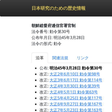
日本研究のための歴史情報
朝鮮総督府逓信官署官制
法令番号: 勅令第30号
公布年月日: 明治45年3月28日
法令の形式: 勅令
沿革
関連法規
リンク
公布:
明治45年3月28日 勅令第30号
改正:
大正2年6月10日 勅令第98号
改正:
大正3年6月17日 勅令第114号
改正:
大正4年3月30日 勅令第39号
改正:
大正4年5月1日 勅令第63号
改正:
大正5年4月25日 勅令第117号
改正:
大正6年9月27日 勅令第167号
改正:
大正7年5月23日 勅令第163号