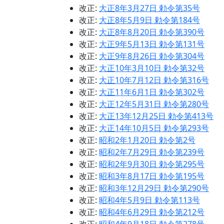
改正:
大正8年3月27日 勅令第35号
改正:
大正8年5月9日 勅令第184号
改正:
大正8年8月20日 勅令第390号
改正:
大正9年5月13日 勅令第131号
改正:
大正9年8月26日 勅令第304号
改正:
大正10年3月10日 勅令第32号
改正:
大正10年7月12日 勅令第316号
改正:
大正11年6月1日 勅令第302号
改正:
大正12年5月31日 勅令第280号
改正:
大正13年12月25日 勅令第413号
改正:
大正14年10月5日 勅令第293号
改正:
昭和2年1月20日 勅令第2号
改正:
昭和2年7月29日 勅令第239号
改正:
昭和2年9月30日 勅令第295号
改正:
昭和3年8月17日 勅令第195号
改正:
昭和3年12月29日 勅令第290号
改正:
昭和4年5月9日 勅令第113号
改正:
昭和4年6月29日 勅令第212号