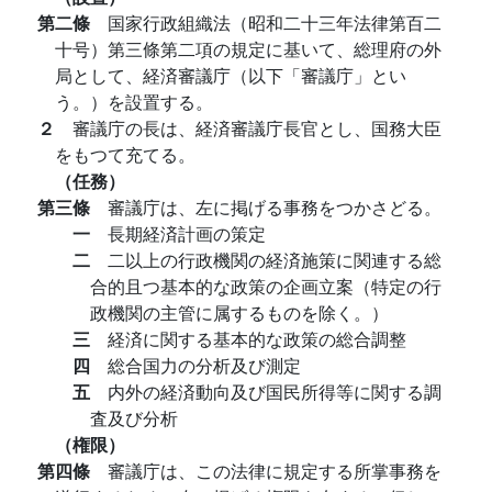
第二條
国家行政組織法（昭和二十三年法律第百二
十号）第三條第二項の規定に基いて、総理府の外
局として、経済審議庁（以下「審議庁」とい
う。）を設置する。
２
審議庁の長は、経済審議庁長官とし、国務大臣
をもつて充てる。
（任務）
第三條
審議庁は、左に掲げる事務をつかさどる。
一
長期経済計画の策定
二
二以上の行政機関の経済施策に関連する総
合的且つ基本的な政策の企画立案（特定の行
政機関の主管に属するものを除く。）
三
経済に関する基本的な政策の総合調整
四
総合国力の分析及び測定
五
内外の経済動向及び国民所得等に関する調
査及び分析
（権限）
第四條
審議庁は、この法律に規定する所掌事務を