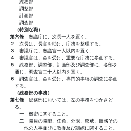
総務部
調整部
計画部
調査部
（特別な職）
第六條
審議庁に、次長一人を置く。
２
次長は、長官を助け、庁務を整理する。
３
審議庁に、審議官十人以内を置く。
４
審議官は、命を受け、重要な庁務に参画する。
５
総務部、調整部、計画部及び調査部に、各部を
通じ、調査官二十人以内を置く。
６
調査官は、命を受け、専門的事項の調査に参画
する。
（総務部の事務）
第七條
総務部においては、左の事務をつかさど
る。
一
機密に関すること。
二
職員の職階、任免、分限、懲戒、服務その
他の人事並びに教養及び訓練に関すること。