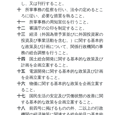
し、又は刊行すること。
十
所掌事務の監察を行い、法令の定めるとこ
ろに従い、必要な措置を執ること。
十一
所掌事務の周知宣伝を行うこと。
十二
審議庁の公印を制定すること。
十三
経済（外国為替予算並びに外国投資家の
投資及び事業活動を含む。）に関する基本的
な政策及び計画について、関係行政機関の事
務の総合調整を行うこと。
十四
国土総合開発に関する基本的な政策及び
計画を企画立案すること。
十五
電源開発に関する基本的な政策及び計画
を企画立案すること。
十六
物価に関する基本的な政策を企画立案す
ること。
十七
国民生活の安定及び労働状態の改善に関
する基本的な政策を企画立案すること。
十八
前四号に掲げるものの外、二以上の行政
機関の経済施策に関連する総合的且つ基本的