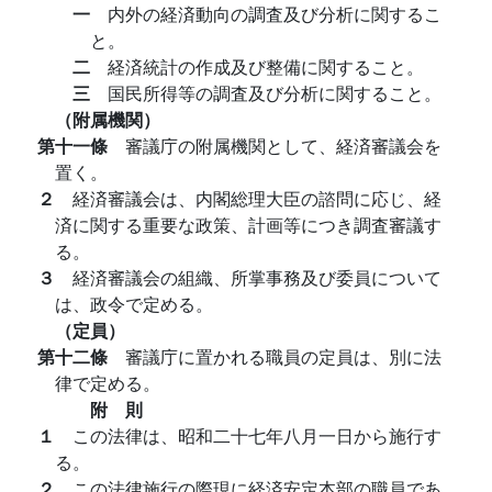
一
内外の経済動向の調査及び分析に関するこ
と。
二
経済統計の作成及び整備に関すること。
三
国民所得等の調査及び分析に関すること。
（附属機関）
第十一條
審議庁の附属機関として、経済審議会を
置く。
２
経済審議会は、内閣総理大臣の諮問に応じ、経
済に関する重要な政策、計画等につき調査審議す
る。
３
経済審議会の組織、所掌事務及び委員について
は、政令で定める。
（定員）
第十二條
審議庁に置かれる職員の定員は、別に法
律で定める。
附 則
１
この法律は、昭和二十七年八月一日から施行す
る。
２
この法律施行の際現に経済安定本部の職員であ