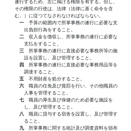
遂行するため、左に掲げる権限を有する。但し、
その権限の行使は、法律（法律に基く命令を含
む。）に従つてなされなければならない。
一
予算の範囲内で所掌事務の遂行に必要な支
出負担行為をすること。
二
収入金を徴収し、所掌事務の遂行に必要な
支払をすること。
三
所掌事務の遂行に直接必要な事務所等の施
設を設置し、及び管理すること。
四
所掌事務の遂行に直接必要な事務用品等を
調達すること。
五
不用財産を処分すること。
六
職員の任免及び賞罰を行い、その他職員の
人事を管理すること。
七
職員の厚生及び保健のため必要な施設を
し、及び管理すること。
八
職員に貸与する宿舎を設置し、及び管理す
ること。
九
所掌事務に関する統計及び調査資料を頒布