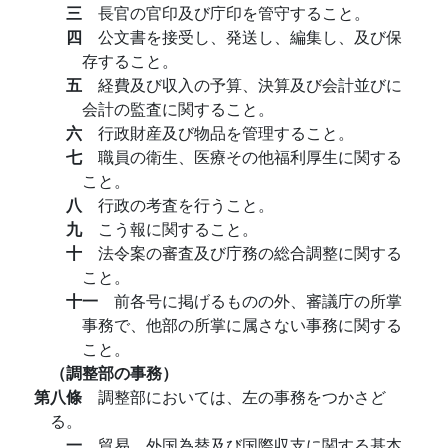
三
長官の官印及び庁印を管守すること。
四
公文書を接受し、発送し、編集し、及び保
存すること。
五
経費及び収入の予算、決算及び会計並びに
会計の監査に関すること。
六
行政財産及び物品を管理すること。
七
職員の衛生、医療その他福利厚生に関する
こと。
八
行政の考査を行うこと。
九
こう報に関すること。
十
法令案の審査及び庁務の総合調整に関する
こと。
十一
前各号に掲げるものの外、審議庁の所掌
事務で、他部の所掌に属さない事務に関する
こと。
（調整部の事務）
第八條
調整部においては、左の事務をつかさど
る。
一
貿易、外国為替及び国際収支に関する基本