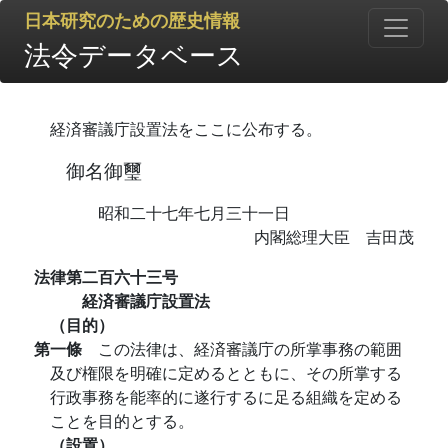
日本研究のための歴史情報
法令データベース
経済審議庁設置法をここに公布する。
御名御璽
昭和二十七年七月三十一日
内閣総理大臣 吉田茂
法律第二百六十三号
経済審議庁設置法
（目的）
第一條
この法律は、経済審議庁の所掌事務の範囲
及び権限を明確に定めるとともに、その所掌する
行政事務を能率的に遂行するに足る組織を定める
ことを目的とする。
（設置）