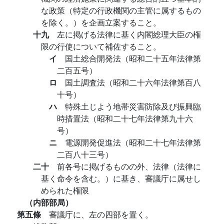
な政策（特定の行政機関の主管に属するもの
を除く。）を企画立案すること。
十九
左に掲げる法律に基く内閣総理大臣の権
限の行使について補佐すること。
イ
国土総合開発法（昭和二十五年法律第
二百五号）
ロ
国土調査法（昭和二十六年法律第百八
十号）
ハ
特殊土じよう地帯災害防除及び振興臨
時措置法（昭和二十七年法律第九十六
号）
ニ
電源開発促進法（昭和二十七年法律第
二百八十三号）
二十
前各号に掲げるものの外、法律（法律に
基く命令を含む。）に基き、審議庁に属せし
められた権限
（内部部局）
第五條
審議庁に、左の四部を置く。