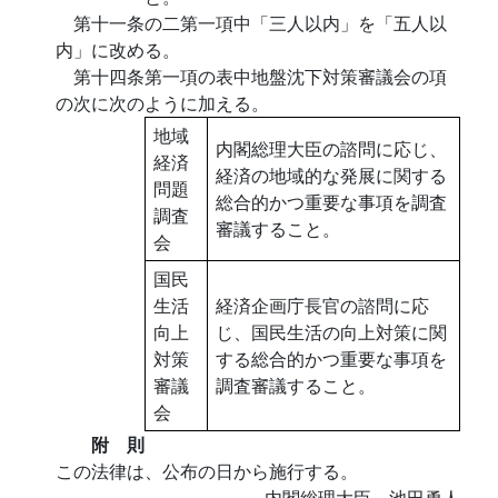
第十一条の二第一項中「三人以内」を「五人以
内」に改める。
第十四条第一項の表中地盤沈下対策審議会の項
の次に次のように加える。
地域
内閣総理大臣の諮問に応じ、
経済
経済の地域的な発展に関する
問題
総合的かつ重要な事項を調査
調査
審議すること。
会
国民
生活
経済企画庁長官の諮問に応
向上
じ、国民生活の向上対策に関
対策
する総合的かつ重要な事項を
審議
調査審議すること。
会
附 則
この法律は、公布の日から施行する。