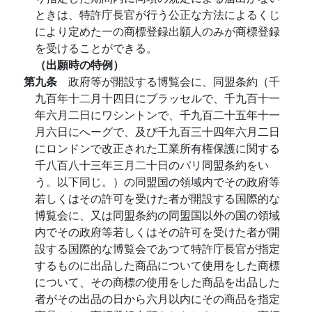
ときは、特許庁長官が行う公正な方法によるくじ
により定めた一の商標登録出願人のみが商標登録
を受けることができる。
（出願時の特例）
第九条
政府等が開設する博覧会に、同盟条約（千
九百年十二月十四日にブラッセルで、千九百十一
年六月二日にワシントンで、千九百二十五年十一
月六日にへーグで、及び千九百三十四年六月二日
にロンドンで改正された工業所有権保護に関する
千八百八十三年三月二十日のパリ同盟条約をい
う。以下同じ。）の同盟国の領域内でその政府等
若しくはその許可を受けた者が開設する国際的な
博覧会に、又は同盟条約の同盟国以外の国の領域
内でその政府等若しくはその許可を受けた者が開
設する国際的な博覧会であつて特許庁長官が指定
するものに出品した商品について使用をした商標
について、その商標の使用をした商品を出品した
者がその出品の日から六月以内にその商品を指定