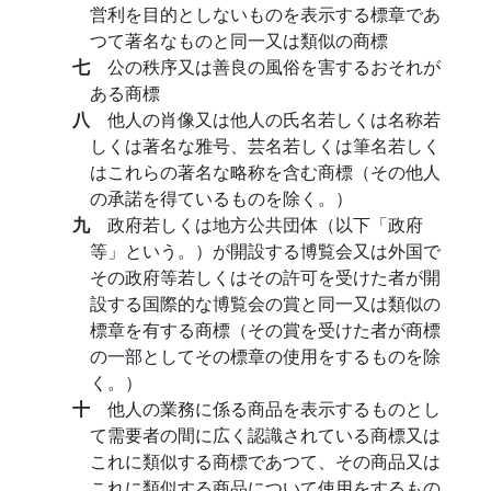
営利を目的としないものを表示する標章であ
つて著名なものと同一又は類似の商標
七
公の秩序又は善良の風俗を害するおそれが
ある商標
八
他人の肖像又は他人の氏名若しくは名称若
しくは著名な雅号、芸名若しくは筆名若しく
はこれらの著名な略称を含む商標（その他人
の承諾を得ているものを除く。）
九
政府若しくは地方公共団体（以下「政府
等」という。）が開設する博覧会又は外国で
その政府等若しくはその許可を受けた者が開
設する国際的な博覧会の賞と同一又は類似の
標章を有する商標（その賞を受けた者が商標
の一部としてその標章の使用をするものを除
く。）
十
他人の業務に係る商品を表示するものとし
て需要者の間に広く認識されている商標又は
これに類似する商標であつて、その商品又は
これに類似する商品について使用をするもの