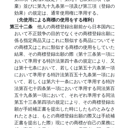
棄）並びに第九十九条第一項及び第三項（登録の
効果）の規定は、通常使用権に準用する。
（先使用による商標の使用をする権利）
第三十二条
他人の商標登録出願前から日本国内に
おいて不正競争の目的でなくその商標登録出願に
係る指定商品又はこれに類似する商品についてそ
の商標又はこれに類似する商標の使用をしていた
結果、その商標登録出願の際（第十三条第一項に
おいて準用する特許法第四十条の規定により、又
は第十七条において、若しくは第五十六条第一項
において準用する特許法第百五十九条第一項にお
いて、若しくは第六十一条において準用する特許
法第百七十四条第一項において準用する同法第百
五十九条第一項において、それぞれ準用する同法
第五十三条第四項の規定により、その商標登録出
願が手続補正書を提出した時にしたものとみなさ
れたときは、もとの商標登録出願の際又は手続補
正書を提出した際）現にその商標が自己の業務に