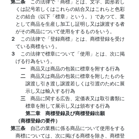
第二条
この法律で「商標」とは、文字、図形若し
くは記号若しくはこれらの結合又はこれらと色彩
との結合（以下「標章」という。）であつて、業
として商品を生産し加工し証明し又は譲渡する者
がその商品について使用をするものをいう。
２
この法律で「登録商標」とは、商標登録を受け
ている商標をいう。
３
この法律で標章について「使用」とは、次に掲
げる行為をいう。
一
商品又は商品の包装に標章を附する行為
二
商品又は商品の包装に標章を附したものを
譲渡し引き渡し譲渡若しくは引渡のために展
示し又は輸入する行為
三
商品に関する広告、定価表又は取引書類に
標章を附して展示し又は頒布する行為
第二章 商標登録及び商標登録出願
（商標登録の要件）
第三条
自己の業務に係る商品について使用をする
商標については、次に掲げる商標を除き、商標登