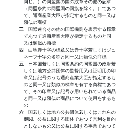
同じ。）の同盟国の国の紋章その他の記章
（同盟条約の同盟国の国旗を除く。）であつ
て、通商産業大臣が指定するものと同一又は
類似の商標
三
国際連合その他の国際機関を表示する標章
であつて通商産業大臣が指定するものと同一
又は類似の商標
四
白地赤十字の標章又は赤十字若しくはジュ
ネーブ十字の名称と同一又は類似の商標
五
日本国若しくは同盟条約の同盟国の政府若
しくは地方公共団体の監督用又は証明用の印
章又は記号のうち通商産業大臣が指定するも
のと同一又は類似の標章を有する商標であつ
て、その印章又は記号が用いられている商品
と同一又は類似の商品について使用をするも
の
六
国若しくは地方公共団体若しくはこれらの
機関、公益に関する団体であつて営利を目的
としないもの又は公益に関する事業であつて