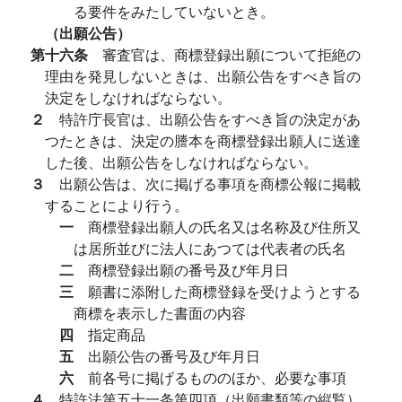
る要件をみたしていないとき。
（出願公告）
第十六条
審査官は、商標登録出願について拒絶の
理由を発見しないときは、出願公告をすべき旨の
決定をしなければならない。
２
特許庁長官は、出願公告をすべき旨の決定があ
つたときは、決定の謄本を商標登録出願人に送達
した後、出願公告をしなければならない。
３
出願公告は、次に掲げる事項を商標公報に掲載
することにより行う。
一
商標登録出願人の氏名又は名称及び住所又
は居所並びに法人にあつては代表者の氏名
二
商標登録出願の番号及び年月日
三
願書に添附した商標登録を受けようとする
商標を表示した書面の内容
四
指定商品
五
出願公告の番号及び年月日
六
前各号に掲げるもののほか、必要な事項
４
特許法第五十一条第四項（出願書類等の縦覧）