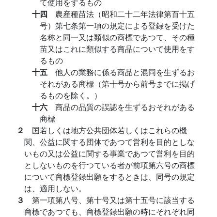
て使用をするもの
十四
農産種苗法（昭和二十二年法律第百十五
号）第七条第一項の規定による登録を受けた
名称と同一又は類似の商標であつて、その種
苗又はこれに類似する商品について使用をす
るもの
十五
他人の業務に係る商品と混同を生ずるお
それがある商標（第十号から前号までに掲げ
るものを除く。）
十六
商品の品質の誤認を生ずるおそれがある
商標
２
国若しくは地方公共団体若しくはこれらの機
関、公益に関する団体であつて営利を目的としな
いもの又は公益に関する事業であつて営利を目的
としないものを行つている者が前項第六号の商標
について商標登録出願をするときは、同号の規定
は、適用しない。
３
第一項第八号、第十号又は第十五号に該当する
商標であつても、商標登録出願の時にそれぞれ同