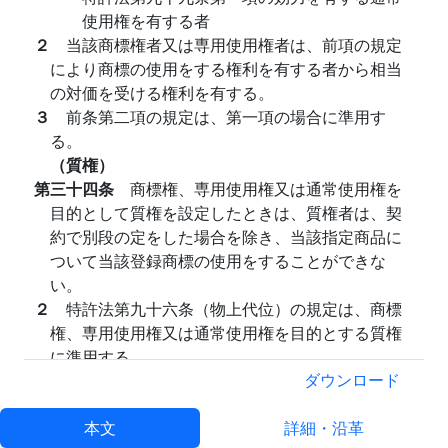
使用権を有する者
２
当該商標権者又は専用使用権者は、前項の規定
により商標の使用をする権利を有する者から相当
の対価を受ける権利を有する。
３
前条第二項の規定は、第一項の場合に準用す
る。
（質権）
第三十四条
商標権、専用使用権又は通常使用権を
目的として質権を設定したときは、質権者は、契
約で別段の定をした場合を除き、当該指定商品に
ついて当該登録商標の使用をすることができな
い。
２
特許法第九十六条（物上代位）の規定は、商標
権、専用使用権又は通常使用権を目的とする質権
に準用する。
３
特許法第九十八条第一項第三号及び第二項（登
ダウンロード
録の効果）の規定は、商標権又は専用使用権を目
的とする質権に準用する。
本文
詳細・沿革