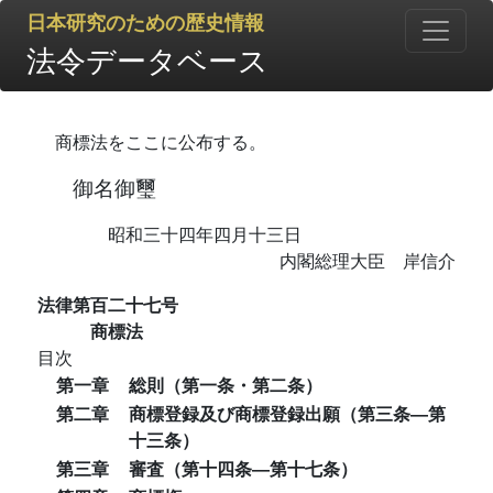
日本研究のための歴史情報
法令データベース
商標法をここに公布する。
御名御璽
昭和三十四年四月十三日
内閣総理大臣 岸信介
法律第百二十七号
商標法
目次
第一章
総則（第一条・第二条）
第二章
商標登録及び商標登録出願（第三条―第
十三条）
第三章
審査（第十四条―第十七条）