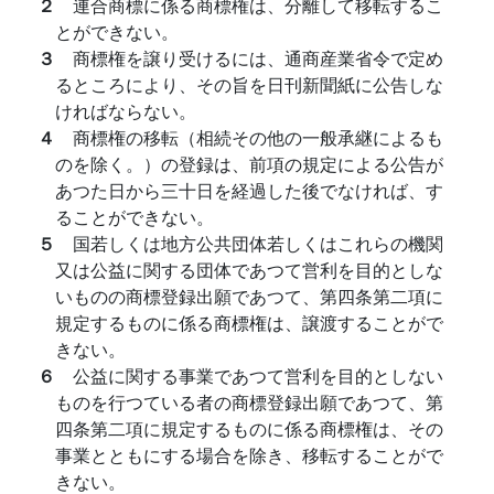
２
連合商標に係る商標権は、分離して移転するこ
とができない。
３
商標権を譲り受けるには、通商産業省令で定め
るところにより、その旨を日刊新聞紙に公告しな
ければならない。
４
商標権の移転（相続その他の一般承継によるも
のを除く。）の登録は、前項の規定による公告が
あつた日から三十日を経過した後でなければ、す
ることができない。
５
国若しくは地方公共団体若しくはこれらの機関
又は公益に関する団体であつて営利を目的としな
いものの商標登録出願であつて、第四条第二項に
規定するものに係る商標権は、譲渡することがで
きない。
６
公益に関する事業であつて営利を目的としない
ものを行つている者の商標登録出願であつて、第
四条第二項に規定するものに係る商標権は、その
事業とともにする場合を除き、移転することがで
きない。