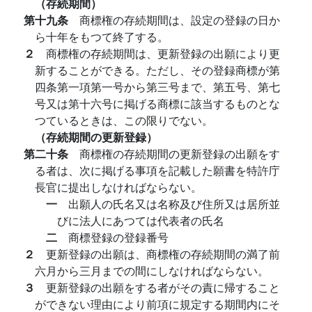
（存続期間）
第十九条
商標権の存続期間は、設定の登録の日か
ら十年をもつて終了する。
２
商標権の存続期間は、更新登録の出願により更
新することができる。ただし、その登録商標が第
四条第一項第一号から第三号まで、第五号、第七
号又は第十六号に掲げる商標に該当するものとな
つているときは、この限りでない。
（存続期間の更新登録）
第二十条
商標権の存続期間の更新登録の出願をす
る者は、次に掲げる事項を記載した願書を特許庁
長官に提出しなければならない。
一
出願人の氏名又は名称及び住所又は居所並
びに法人にあつては代表者の氏名
二
商標登録の登録番号
２
更新登録の出願は、商標権の存続期間の満了前
六月から三月までの間にしなければならない。
３
更新登録の出願をする者がその責に帰すること
ができない理由により前項に規定する期間内にそ