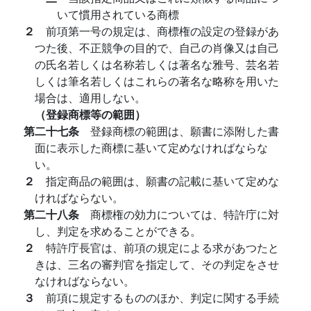
いて慣用されている商標
２
前項第一号の規定は、商標権の設定の登録があ
つた後、不正競争の目的で、自己の肖像又は自己
の氏名若しくは名称若しくは著名な雅号、芸名若
しくは筆名若しくはこれらの著名な略称を用いた
場合は、適用しない。
（登録商標等の範囲）
第二十七条
登録商標の範囲は、願書に添附した書
面に表示した商標に基いて定めなければならな
い。
２
指定商品の範囲は、願書の記載に基いて定めな
ければならない。
第二十八条
商標権の効力については、特許庁に対
し、判定を求めることができる。
２
特許庁長官は、前項の規定による求があつたと
きは、三名の審判官を指定して、その判定をさせ
なければならない。
３
前項に規定するもののほか、判定に関する手続