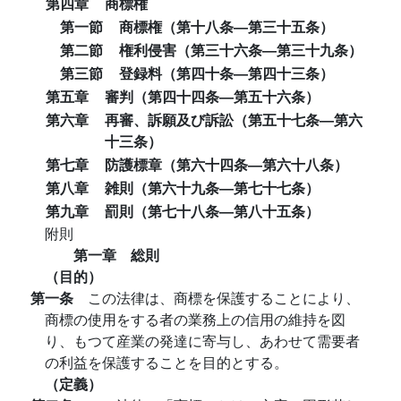
第四章
商標権
第一節
商標権（第十八条―第三十五条）
第二節
権利侵害（第三十六条―第三十九条）
第三節
登録料（第四十条―第四十三条）
第五章
審判（第四十四条―第五十六条）
第六章
再審、訴願及び訴訟（第五十七条―第六
十三条）
第七章
防護標章（第六十四条―第六十八条）
第八章
雑則（第六十九条―第七十七条）
第九章
罰則（第七十八条―第八十五条）
附則
第一章 総則
（目的）
第一条
この法律は、商標を保護することにより、
商標の使用をする者の業務上の信用の維持を図
り、もつて産業の発達に寄与し、あわせて需要者
の利益を保護することを目的とする。
（定義）