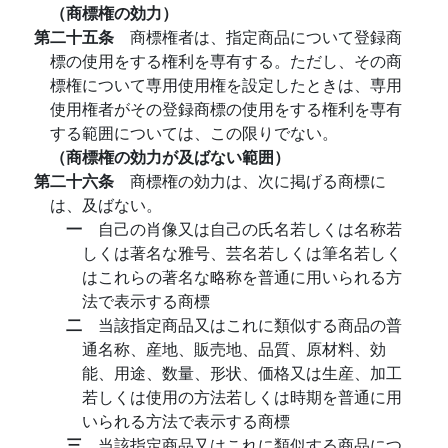
（商標権の効力）
第二十五条
商標権者は、指定商品について登録商
標の使用をする権利を専有する。ただし、その商
標権について専用使用権を設定したときは、専用
使用権者がその登録商標の使用をする権利を専有
する範囲については、この限りでない。
（商標権の効力が及ばない範囲）
第二十六条
商標権の効力は、次に掲げる商標に
は、及ばない。
一
自己の肖像又は自己の氏名若しくは名称若
しくは著名な雅号、芸名若しくは筆名若しく
はこれらの著名な略称を普通に用いられる方
法で表示する商標
二
当該指定商品又はこれに類似する商品の普
通名称、産地、販売地、品質、原材料、効
能、用途、数量、形状、価格又は生産、加工
若しくは使用の方法若しくは時期を普通に用
いられる方法で表示する商標
三
当該指定商品又はこれに類似する商品につ