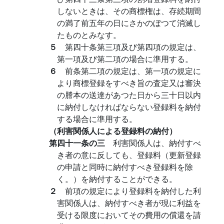
しないときは、その商標権は、存続期間
の満了前五年の日にさかのぼつて消滅し
たものとみなす。
５
第四十条第三項及び第四項の規定は、
第一項及び第二項の場合に準用する。
６
前条第二項の規定は、第一項の規定に
より商標登録をすべき旨の査定又は審決
の謄本の送達があつた日から三十日以内
に納付しなければならない登録料を納付
する場合に準用する。
（利害関係人による登録料の納付）
第四十一条の三
利害関係人は、納付すべ
き者の意に反しても、登録料（更新登録
の申請と同時に納付すべき登録料を除
く。）を納付することができる。
２
前項の規定により登録料を納付した利
害関係人は、納付すべき者が現に利益を
受ける限度においてその費用の償還を請