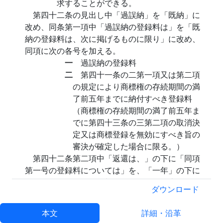
求することができる。
第四十二条の見出し中「過誤納」を「既納」に
改め、同条第一項中「過誤納の登録料は」を「既
納の登録料は、次に掲げるものに限り」に改め、
同項に次の各号を加える。
一
過誤納の登録料
二
第四十一条の二第一項又は第二項
の規定により商標権の存続期間の満
了前五年までに納付すべき登録料
（商標権の存続期間の満了前五年ま
でに第四十三条の三第二項の取消決
定又は商標登録を無効にすべき旨の
審決が確定した場合に限る。）
第四十二条第二項中「返還は、」の下に「同項
第一号の登録料については」を、「一年」の下に
「、同項第二号の登録料については第四十三条の
ダウンロード
三第二項の取消決定又は審決が確定した日から六
月」を加える。
本文
詳細・沿革
第四十三条を次のように改める。