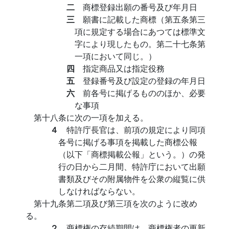
二
商標登録出願の番号及び年月日
三
願書に記載した商標（第五条第三
項に規定する場合にあつては標準文
字により現したもの。第二十七条第
一項において同じ。）
四
指定商品又は指定役務
五
登録番号及び設定の登録の年月日
六
前各号に掲げるもののほか、必要
な事項
第十八条に次の一項を加える。
４
特許庁長官は、前項の規定により同項
各号に掲げる事項を掲載した商標公報
（以下「商標掲載公報」という。）の発
行の日から二月間、特許庁において出願
書類及びその附属物件を公衆の縦覧に供
しなければならない。
第十九条第二項及び第三項を次のように改め
る。
２
商標権の存続期間は、商標権者の更新