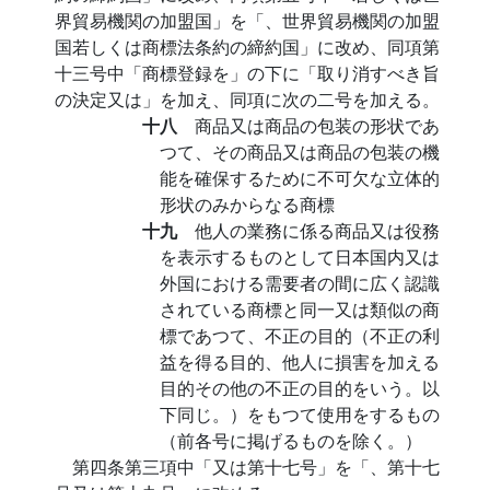
界貿易機関の加盟国」を「、世界貿易機関の加盟
国若しくは商標法条約の締約国」に改め、同項第
十三号中「商標登録を」の下に「取り消すべき旨
の決定又は」を加え、同項に次の二号を加える。
十八
商品又は商品の包装の形状であ
つて、その商品又は商品の包装の機
能を確保するために不可欠な立体的
形状のみからなる商標
十九
他人の業務に係る商品又は役務
を表示するものとして日本国内又は
外国における需要者の間に広く認識
されている商標と同一又は類似の商
標であつて、不正の目的（不正の利
益を得る目的、他人に損害を加える
目的その他の不正の目的をいう。以
下同じ。）をもつて使用をするもの
（前各号に掲げるものを除く。）
第四条第三項中「又は第十七号」を「、第十七