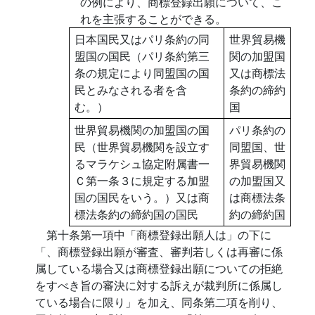
の例により、商標登録出願について、こ
れを主張することができる。
日本国民又はパリ条約の同
世界貿易機
盟国の国民（パリ条約第三
関の加盟国
条の規定により同盟国の国
又は商標法
民とみなされる者を含
条約の締約
む。）
国
世界貿易機関の加盟国の国
パリ条約の
民（世界貿易機関を設立す
同盟国、世
るマラケシュ協定附属書一
界貿易機関
Ｃ第一条３に規定する加盟
の加盟国又
国の国民をいう。）又は商
は商標法条
標法条約の締約国の国民
約の締約国
第十条第一項中「商標登録出願人は」の下に
「、商標登録出願が審査、審判若しくは再審に係
属している場合又は商標登録出願についての拒絶
をすべき旨の審決に対する訴えが裁判所に係属し
ている場合に限り」を加え、同条第二項を削り、