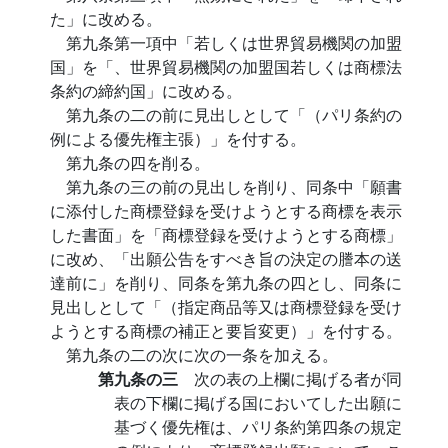
た」に改める。
第九条第一項中「若しくは世界貿易機関の加盟
国」を「、世界貿易機関の加盟国若しくは商標法
条約の締約国」に改める。
第九条の二の前に見出しとして「（パリ条約の
例による優先権主張）」を付する。
第九条の四を削る。
第九条の三の前の見出しを削り、同条中「願書
に添付した商標登録を受けようとする商標を表示
した書面」を「商標登録を受けようとする商標」
に改め、「出願公告をすべき旨の決定の謄本の送
達前に」を削り、同条を第九条の四とし、同条に
見出しとして「（指定商品等又は商標登録を受け
ようとする商標の補正と要旨変更）」を付する。
第九条の二の次に次の一条を加える。
第九条の三
次の表の上欄に掲げる者が同
表の下欄に掲げる国においてした出願に
基づく優先権は、パリ条約第四条の規定