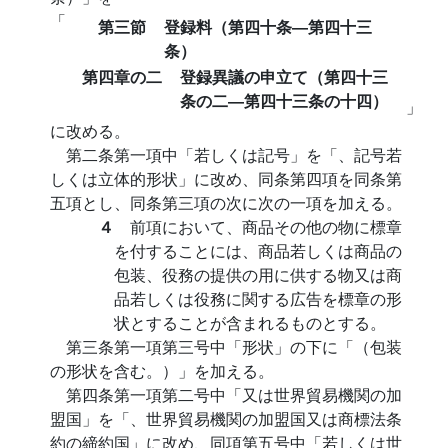
「
第三節
登録料（第四十条―第四十三
条）
第四章の二
登録異議の申立て（第四十三
条の二―第四十三条の十四）
」
に改める。
第二条第一項中「若しくは記号」を「、記号若
しくは立体的形状」に改め、同条第四項を同条第
五項とし、同条第三項の次に次の一項を加える。
４
前項において、商品その他の物に標章
を付することには、商品若しくは商品の
包装、役務の提供の用に供する物又は商
品若しくは役務に関する広告を標章の形
状とすることが含まれるものとする。
第三条第一項第三号中「形状」の下に「（包装
の形状を含む。）」を加える。
第四条第一項第二号中「又は世界貿易機関の加
盟国」を「、世界貿易機関の加盟国又は商標法条
約の締約国」に改め、同項第五号中「若しくは世