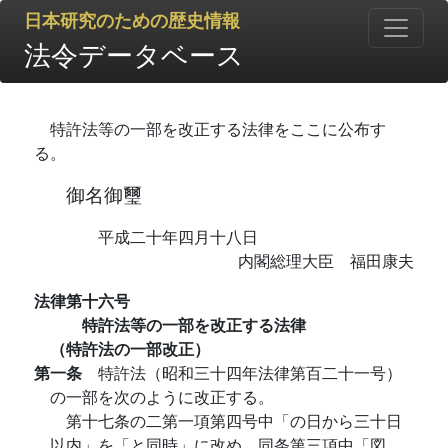
日本研究のための歴史情報
法令データベース
特許法等の一部を改正する法律をここに公布す
る。
御名御璽
平成二十年四月十八日
内閣総理大臣 福田康夫
法律第十六号
特許法等の一部を改正する法律
（特許法の一部改正）
第一条
特許法（昭和三十四年法律第百二十一号）
の一部を次のように改正する。
第十七条の二第一項第四号中「の日から三十日
以内」を「と同時」に改め、同条第三項中「図