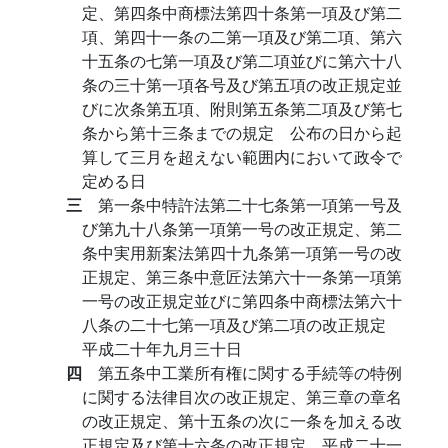
定、第四条中商標法第四十条第一項及び第二
項、第四十一条の二第一項及び第二項、第六
十五条の七第一項及び第二項並びに第六十八
条の三十第一項各号及び第五項の改正規定並
びに次条第五項、附則第五条第二項及び第七
条から第十三条までの規定 公布の日から起
算して三月を超えない範囲内において政令で
定める日
三
第一条中特許法第二十七条第一項第一号及
び第九十八条第一項第一号の改正規定、第二
条中実用新案法第四十九条第一項第一号の改
正規定、第三条中意匠法第六十一条第一項第
一号の改正規定並びに第四条中商標法第六十
八条の二十七第一項及び第二項の改正規定
平成二十年九月三十日
四
第五条中工業所有権に関する手続等の特例
に関する法律目次の改正規定、第三章の章名
の改正規定、第十五条の次に一条を加える改
正規定及び第十六条の改正規定 平成二十一