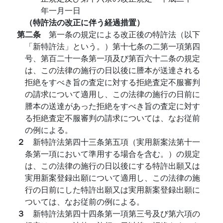
年一月一日
（特許法の改正に伴う経過措置）
第二条
第一条の規定による改正後の特許法（以下
「新特許法」という。）第十七条の二第一項第四
号、第百二十一条第一項及び第百六十二条の規定
は、この法律の施行の日以後に謄本が送達される
拒絶をすべき旨の査定に対する拒絶査定不服審判
の請求について適用し、この法律の施行の日前に
謄本の送達があった拒絶をすべき旨の査定に対す
る拒絶査定不服審判の請求については、なお従前
の例による。
２
新特許法第四十三条第五項（実用新案法第十一
条第一項において準用する場合を含む。）の規定
は、この法律の施行の日以後にする特許出願又は
実用新案登録出願について適用し、この法律の施
行の日前にした特許出願又は実用新案登録出願に
ついては、なお従前の例による。
３
新特許法第四十四条第一項第三号及び第六項の