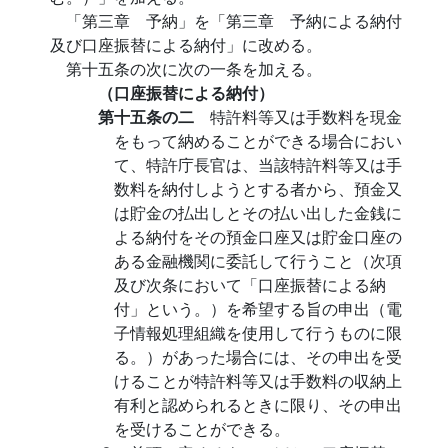
「第三章 予納」を「第三章 予納による納付
及び口座振替による納付」に改める。
第十五条の次に次の一条を加える。
（口座振替による納付）
第十五条の二
特許料等又は手数料を現金
をもって納めることができる場合におい
て、特許庁長官は、当該特許料等又は手
数料を納付しようとする者から、預金又
は貯金の払出しとその払い出した金銭に
よる納付をその預金口座又は貯金口座の
ある金融機関に委託して行うこと（次項
及び次条において「口座振替による納
付」という。）を希望する旨の申出（電
子情報処理組織を使用して行うものに限
る。）があった場合には、その申出を受
けることが特許料等又は手数料の収納上
有利と認められるときに限り、その申出
を受けることができる。