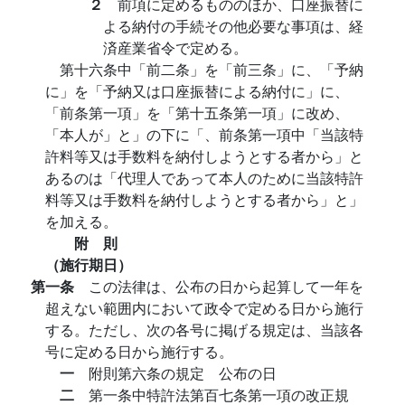
２
前項に定めるもののほか、口座振替に
よる納付の手続その他必要な事項は、経
済産業省令で定める。
第十六条中「前二条」を「前三条」に、「予納
に」を「予納又は口座振替による納付に」に、
「前条第一項」を「第十五条第一項」に改め、
「本人が」と」の下に「、前条第一項中「当該特
許料等又は手数料を納付しようとする者から」と
あるのは「代理人であって本人のために当該特許
料等又は手数料を納付しようとする者から」と」
を加える。
附 則
（施行期日）
第一条
この法律は、公布の日から起算して一年を
超えない範囲内において政令で定める日から施行
する。ただし、次の各号に掲げる規定は、当該各
号に定める日から施行する。
一
附則第六条の規定 公布の日
二
第一条中特許法第百七条第一項の改正規