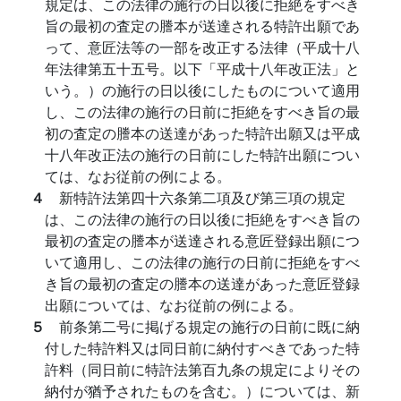
規定は、この法律の施行の日以後に拒絶をすべき
旨の最初の査定の謄本が送達される特許出願であ
って、意匠法等の一部を改正する法律（平成十八
年法律第五十五号。以下「平成十八年改正法」と
いう。）の施行の日以後にしたものについて適用
し、この法律の施行の日前に拒絶をすべき旨の最
初の査定の謄本の送達があった特許出願又は平成
十八年改正法の施行の日前にした特許出願につい
ては、なお従前の例による。
４
新特許法第四十六条第二項及び第三項の規定
は、この法律の施行の日以後に拒絶をすべき旨の
最初の査定の謄本が送達される意匠登録出願につ
いて適用し、この法律の施行の日前に拒絶をすべ
き旨の最初の査定の謄本の送達があった意匠登録
出願については、なお従前の例による。
５
前条第二号に掲げる規定の施行の日前に既に納
付した特許料又は同日前に納付すべきであった特
許料（同日前に特許法第百九条の規定によりその
納付が猶予されたものを含む。）については、新