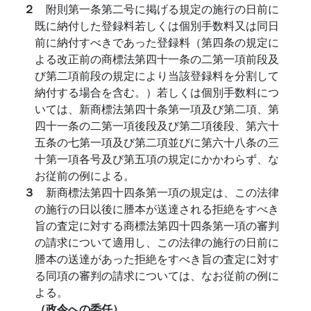
２
附則第一条第二号に掲げる規定の施行の日前に
既に納付した登録料若しくは個別手数料又は同日
前に納付すべきであった登録料（第四条の規定に
よる改正前の商標法第四十一条の二第一項前段及
び第二項前段の規定により当該登録料を分割して
納付する場合を含む。）若しくは個別手数料につ
いては、新商標法第四十条第一項及び第二項、第
四十一条の二第一項後段及び第二項後段、第六十
五条の七第一項及び第二項並びに第六十八条の三
十第一項各号及び第五項の規定にかかわらず、な
お従前の例による。
３
新商標法第四十四条第一項の規定は、この法律
の施行の日以後に謄本が送達される拒絶をすべき
旨の査定に対する商標法第四十四条第一項の審判
の請求について適用し、この法律の施行の日前に
謄本の送達があった拒絶をすべき旨の査定に対す
る同項の審判の請求については、なお従前の例に
よる。
（政令への委任）