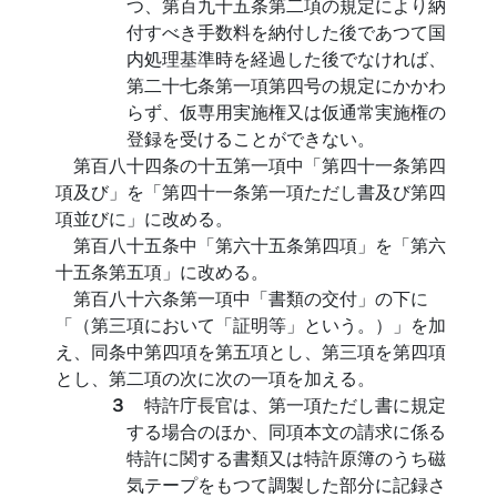
つ、第百九十五条第二項の規定により納
付すべき手数料を納付した後であつて国
内処理基準時を経過した後でなければ、
第二十七条第一項第四号の規定にかかわ
らず、仮専用実施権又は仮通常実施権の
登録を受けることができない。
第百八十四条の十五第一項中「第四十一条第四
項及び」を「第四十一条第一項ただし書及び第四
項並びに」に改める。
第百八十五条中「第六十五条第四項」を「第六
十五条第五項」に改める。
第百八十六条第一項中「書類の交付」の下に
「（第三項において「証明等」という。）」を加
え、同条中第四項を第五項とし、第三項を第四項
とし、第二項の次に次の一項を加える。
３
特許庁長官は、第一項ただし書に規定
する場合のほか、同項本文の請求に係る
特許に関する書類又は特許原簿のうち磁
気テープをもつて調製した部分に記録さ