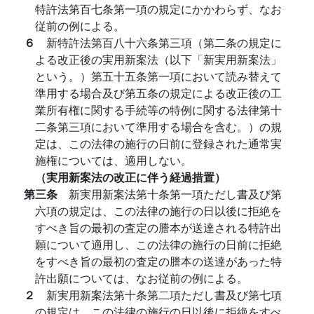
特許法第百七条第一項の規定にかかわらず、なお
従前の例による。
６
新特許法第百八十六条第三項（第二条の規定に
よる改正後の実用新案法（以下「新実用新案法」
という。）第五十五条第一項において読み替えて
準用する場合及び第五条の規定による改正後の工
業所有権に関する手続等の特例に関する法律第十
二条第三項において準用する場合を含む。）の規
定は、この法律の施行の日前に登録された通常実
施権については、適用しない。
（実用新案法の改正に伴う経過措置）
第三条
新実用新案法第十条第一項ただし書及び第
六項の規定は、この法律の施行の日以後に拒絶を
すべき旨の最初の査定の謄本が送達される特許出
願について適用し、この法律の施行の日前に拒絶
をすべき旨の最初の査定の謄本の送達があった特
許出願については、なお従前の例による。
２
新実用新案法第十条第二項ただし書及び第七項
の規定は、この法律の施行の日以後に拒絶をすべ