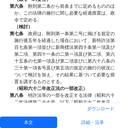
第六条
附則第二条から前条までに定めるもののほ
か、この法律の施行に関し必要な経過措置は、政
令で定める。
（検討）
第七条
政府は、附則第一条第二号に掲げる規定の
施行後五年を経過した場合において、新特許法第
百七条第一項並びに新商標法第四十条第一項及び
第二項、第四十一条の二第一項及び第二項、第六
十五条の七第一項及び第二項並びに第六十八条の
三十第一項各号及び第五項の規定の施行の状況に
ついて検討を加え、その結果に基づいて必要な措
置を講ずるものとする。
（昭和六十二年改正法の一部改正）
第八条
特許法等の一部を改正する法律（昭和六十
二年法律第二十七号。以下「昭和六十二年改正
法」という。）の一部を次のように改正する。
ダウンロード
附則第三条第三項の表下欄中「千七百円」を
「千五百円」に、「千百円」を「千円」に、「五
本文
詳細・沿革