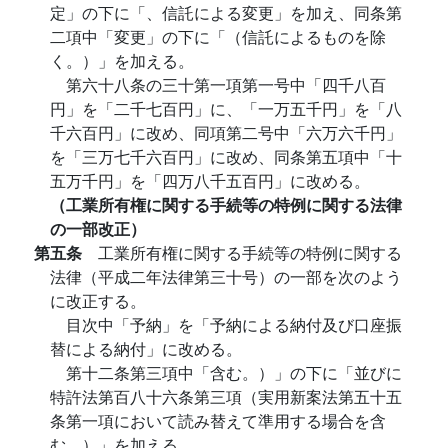
定」の下に「、信託による変更」を加え、同条第
二項中「変更」の下に「（信託によるものを除
く。）」を加える。
第六十八条の三十第一項第一号中「四千八百
円」を「二千七百円」に、「一万五千円」を「八
千六百円」に改め、同項第二号中「六万六千円」
を「三万七千六百円」に改め、同条第五項中「十
五万千円」を「四万八千五百円」に改める。
（工業所有権に関する手続等の特例に関する法律
の一部改正）
第五条
工業所有権に関する手続等の特例に関する
法律（平成二年法律第三十号）の一部を次のよう
に改正する。
目次中「予納」を「予納による納付及び口座振
替による納付」に改める。
第十二条第三項中「含む。）」の下に「並びに
特許法第百八十六条第三項（実用新案法第五十五
条第一項において読み替えて準用する場合を含
む。）」を加える。