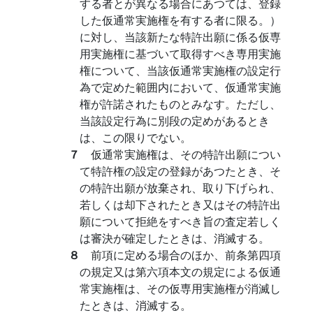
する者とが異なる場合にあつては、登録
した仮通常実施権を有する者に限る。）
に対し、当該新たな特許出願に係る仮専
用実施権に基づいて取得すべき専用実施
権について、当該仮通常実施権の設定行
為で定めた範囲内において、仮通常実施
権が許諾されたものとみなす。ただし、
当該設定行為に別段の定めがあるとき
は、この限りでない。
７
仮通常実施権は、その特許出願につい
て特許権の設定の登録があつたとき、そ
の特許出願が放棄され、取り下げられ、
若しくは却下されたとき又はその特許出
願について拒絶をすべき旨の査定若しく
は審決が確定したときは、消滅する。
８
前項に定める場合のほか、前条第四項
の規定又は第六項本文の規定による仮通
常実施権は、その仮専用実施権が消滅し
たときは、消滅する。