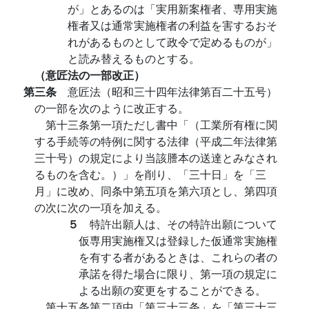
が」とあるのは「実用新案権者、専用実施
権者又は通常実施権者の利益を害するおそ
れがあるものとして政令で定めるものが」
と読み替えるものとする。
（意匠法の一部改正）
第三条
意匠法（昭和三十四年法律第百二十五号）
の一部を次のように改正する。
第十三条第一項ただし書中「（工業所有権に関
する手続等の特例に関する法律（平成二年法律第
三十号）の規定により当該謄本の送達とみなされ
るものを含む。）」を削り、「三十日」を「三
月」に改め、同条中第五項を第六項とし、第四項
の次に次の一項を加える。
５
特許出願人は、その特許出願について
仮専用実施権又は登録した仮通常実施権
を有する者があるときは、これらの者の
承諾を得た場合に限り、第一項の規定に
よる出願の変更をすることができる。
第十五条第二項中「第三十三条」を「第三十三