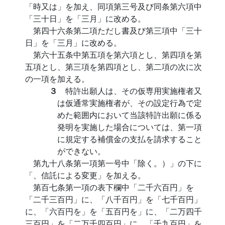
「時又は」を加え、同項第三号及び同条第六項中
「三十日」を「三月」に改める。
第四十六条第二項ただし書及び第三項中「三十
日」を「三月」に改める。
第六十五条中第五項を第六項とし、第四項を第
五項とし、第三項を第四項とし、第二項の次に次
の一項を加える。
３
特許出願人は、その仮専用実施権者又
は仮通常実施権者が、その設定行為で定
めた範囲内において当該特許出願に係る
発明を実施した場合については、第一項
に規定する補償金の支払を請求すること
ができない。
第九十八条第一項第一号中「除く。）」の下に
「、信託による変更」を加える。
第百七条第一項の表下欄中「二千六百円」を
「二千三百円」に、「八千百円」を「七千百円」
に、「六百円を」を「五百円を」に、「二万四千
三百円」を「二万千四百円」に、「千九百円」を