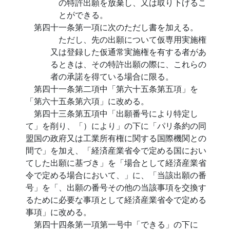
の特許出願を放棄し、又は取り下げるこ
とができる。
第四十一条第一項に次のただし書を加える。
ただし、先の出願について仮専用実施権
又は登録した仮通常実施権を有する者があ
るときは、その特許出願の際に、これらの
者の承諾を得ている場合に限る。
第四十一条第二項中「第六十五条第五項」を
「第六十五条第六項」に改める。
第四十三条第五項中「出願番号により特定し
て」を削り、「）により」の下に「パリ条約の同
盟国の政府又は工業所有権に関する国際機関との
間で」を加え、「経済産業省令で定める国におい
てした出願に基づき」を「場合として経済産業省
令で定める場合において、」に、「当該出願の番
号」を「、出願の番号その他の当該事項を交換す
るために必要な事項として経済産業省令で定める
事項」に改める。
第四十四条第一項第一号中「できる」の下に