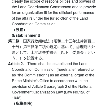
clearly the scope of responsibilities and powers of
the Land Coordination Commission and to provide
for an organization fit for the efficient performance
of the affairs under the jurisdiction of the Land
Coordination Commission.
（設置）
(Establishment)
第二條
国家行政組織法（昭和二十三年法律第百二
十号）第三條第二項の規定に基いて、総理府の外
局として、土地調整委員会（以下「委員会」とい
う。）を設置する。
Article 2.
There shall be established the Land
Coordination Commission (hereinafter referred to
as "the Commission" ) as an external organ of the
Prime Minister's Office in accordance with the
provision of Article 3 paragraph 2 of the National
Government Organization Law (Law No.120 of
1948).
（所掌事務）