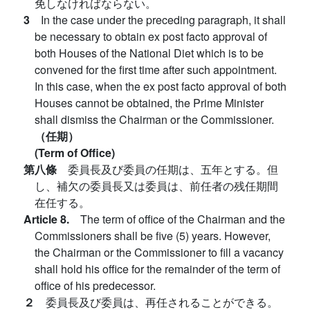
免しなければならない。
3
In the case under the preceding paragraph, it shall
be necessary to obtain ex post facto approval of
both Houses of the National Diet which is to be
convened for the first time after such appointment.
In this case, when the ex post facto approval of both
Houses cannot be obtained, the Prime Minister
shall dismiss the Chairman or the Commissioner.
（任期）
(Term of Office)
第八條
委員長及び委員の任期は、五年とする。但
し、補欠の委員長又は委員は、前任者の残任期間
在任する。
Article 8.
The term of office of the Chairman and the
Commissioners shall be five (5) years. However,
the Chairman or the Commissioner to fill a vacancy
shall hold his office for the remainder of the term of
office of his predecessor.
２
委員長及び委員は、再任されることができる。