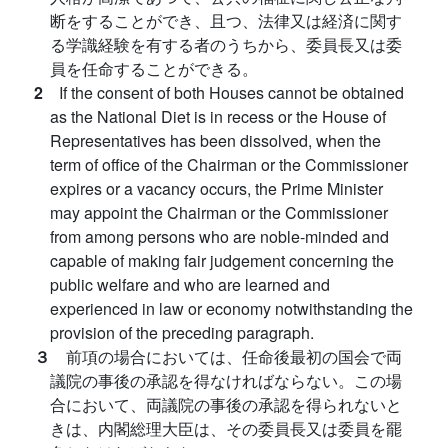
断をすることができ、且つ、法律又は経済に関す
る学識経験を有する者のうちから、委員長又は委
員を任命することができる。
2
If the consent of both Houses cannot be obtained
as the National Diet is in recess or the House of
Representatives has been dissolved, when the
term of office of the Chairman or the Commissioner
expires or a vacancy occurs, the Prime Minister
may appoint the Chairman or the Commissioner
from among persons who are noble-minded and
capable of making fair judgement concerning the
public welfare and who are learned and
experienced in law or economy notwithstanding the
provision of the preceding paragraph.
３
前項の場合においては、任命後最初の国会で両
議院の事後の承認を得なければならない。この場
合において、両議院の事後の承認を得られないと
きは、内閣総理大臣は、その委員長又は委員を罷