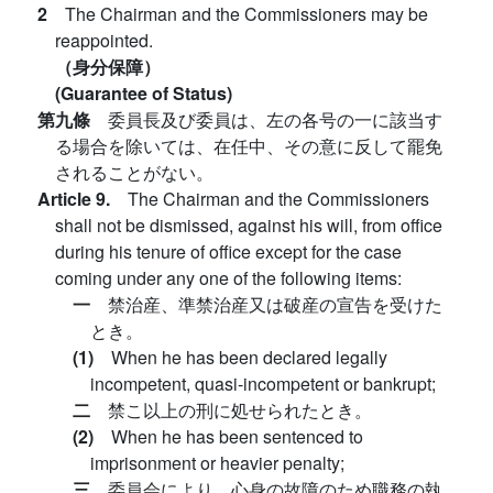
2
The Chairman and the Commissioners may be
reappointed.
（身分保障）
(Guarantee of Status)
第九條
委員長及び委員は、左の各号の一に該当す
る場合を除いては、在任中、その意に反して罷免
されることがない。
Article 9.
The Chairman and the Commissioners
shall not be dismissed, against his will, from office
during his tenure of office except for the case
coming under any one of the following items:
一
禁治産、準禁治産又は破産の宣告を受けた
とき。
(1)
When he has been declared legally
incompetent, quasi-incompetent or bankrupt;
二
禁こ以上の刑に処せられたとき。
(2)
When he has been sentenced to
imprisonment or heavier penalty;
三
委員会により、心身の故障のため職務の執