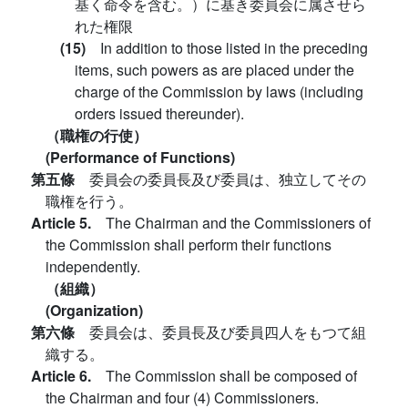
基く命令を含む。）に基き委員会に属させら
れた権限
(15)
In addition to those listed in the preceding
items, such powers as are placed under the
charge of the Commission by laws (including
orders issued thereunder).
（職権の行使）
(Performance of Functions)
第五條
委員会の委員長及び委員は、独立してその
職権を行う。
Article 5.
The Chairman and the Commissioners of
the Commission shall perform their functions
independently.
（組織）
(Organization)
第六條
委員会は、委員長及び委員四人をもつて組
織する。
Article 6.
The Commission shall be composed of
the Chairman and four (4) Commissioners.