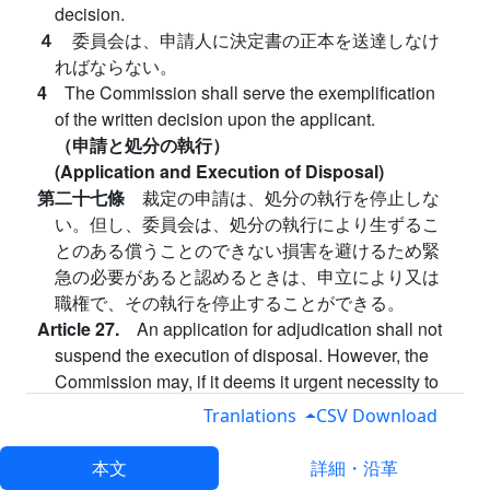
decision.
４
委員会は、申請人に決定書の正本を送達しなけ
ればならない。
4
The Commission shall serve the exemplification
of the written decision upon the applicant.
（申請と処分の執行）
(Application and Execution of Disposal)
第二十七條
裁定の申請は、処分の執行を停止しな
い。但し、委員会は、処分の執行により生ずるこ
とのある償うことのできない損害を避けるため緊
急の必要があると認めるときは、申立により又は
職権で、その執行を停止することができる。
Article 27.
An application for adjudication shall not
suspend the execution of disposal. However, the
Commission may, if it deems it urgent necessity to
avoid irreparable damages which may be caused
Tranlations
CSV Download
by the execution of disposal, suspend such
execution on application or ex officio.
本文
詳細・沿革
２
前項但書の規定による決定をしたときは、委員