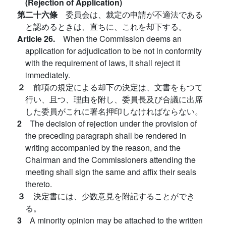
(Rejection of Application)
第二十六條
委員会は、裁定の申請が不適法である
と認めるときは、直ちに、これを却下する。
Article 26.
When the Commission deems an
application for adjudication to be not in conformity
with the requirement of laws, it shall reject it
immediately.
２
前項の規定による却下の決定は、文書をもつて
行い、且つ、理由を附し、委員長及び合議に出席
した委員がこれに署名押印しなければならない。
2
The decision of rejection under the provision of
the preceding paragraph shall be rendered in
writing accompanied by the reason, and the
Chairman and the Commissioners attending the
meeting shall sign the same and affix their seals
thereto.
３
決定書には、少数意見を附記することができ
る。
3
A minority opinion may be attached to the written