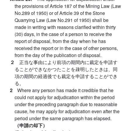
the provisions of Article 187 of the Mining Law (Law
No.289 of 1950) or of Article 39 of the Stone
Quarrying Law (Law No.291 of 1950) shall be
made in writing with reasons clarified within thirty
(30) days, in the case of a person to receive the
report of disposal, from the day when he has
received the report or in the case of other persons,
from the day of the publication of disposal.
２
正当な事由により前項の期間内に裁定を申請す
ることができなかつたことを疎明したときは、同
項の期間の経過後でも裁定を申請することができ
る。
2
Where any person has made it credible that he
could not apply for adjudication within the period
under the preceding paragraph due to reasonable
cause, he may apply for adjudication even after the
period under the same paragraph has elapsed.
（申請の却下）