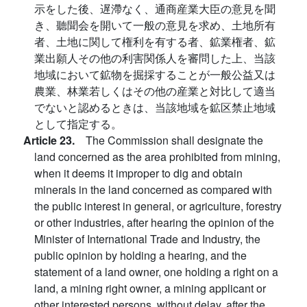
示をした後、遅滯なく、通商産業大臣の意見を聞
き、聽聞会を開いて一般の意見を求め、土地所有
者、土地に関して権利を有する者、鉱業権者、鉱
業出願人その他の利害関係人を審問した上、当該
地域において鉱物を掘採することが一般公益又は
農業、林業若しくはその他の産業と対比して適当
でないと認めるときは、当該地域を鉱区禁止地域
として指定する。
Article 23.
The Commission shall designate the
land concerned as the area prohibited from mining,
when it deems it improper to dig and obtain
minerals in the land concerned as compared with
the public interest in general, or agriculture, forestry
or other industries, after hearing the opinion of the
Minister of International Trade and Industry, the
public opinion by holding a hearing, and the
statement of a land owner, one holding a right on a
land, a mining right owner, a mining applicant or
other interested persons, without delay, after the