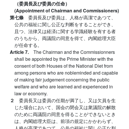
（委員長及び委員の任命）
(Appointment of Chairman and Commissioners)
第七條
委員長及び委員は、人格が高潔であつて、
公共の福祉に関し公正な判断をすることができ、
且つ、法律又は経済に関する学識経験を有する者
のうちから、両議院の同意を得て、内閣総理大臣
が任命する。
Article 7.
The Chairman and the Commissionners
shall be appointed by the Prime Minister with the
consent of both Houses of the National Diet from
among persons who are nobleminded and capable
of making fair judgement concerning the public
welfare and who are learned and experienced in
law or economy.
２
委員長又は委員の任期が満了し、又は欠員を生
じた場合において、国会の閉会又は衆議院の解散
のために両議院の同意を得ることができないとき
は、内閣総理大臣は、前項の規定にかかわらず、
人格が高潔であつて、公共の福祉に関し公正な判