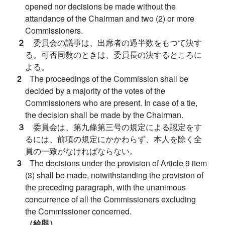
opened nor decisions be made without the
attandance of the Chairman and two (2) or more
Commissioners.
２
委員会の議事は、出席者の過半数をもつて決す
る。可否同数のときは、委員長の決するところに
よる。
2
The proceedings of the Commission shall be
decided by a majority of the votes of the
Commissioners who are present. In case of a tie,
the decision shall be made by the Chairman.
３
委員会は、第九條第三号の規定による認定をす
るには、前項の規定にかかわらず、本人を除く全
員の一致がなければならない。
3
The decisions under the provision of Article 9 item
(3) shall be made, notwithstanding the provision of
the preceding paragraph, with the unanimous
concurrence of all the Commissioners excluding
the Commissioner concerned.
（給與）