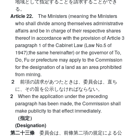
地域として指定することを請求することができ
る。
Article 22.
The Ministers (meaning the Ministers
who shall divide among themselves administrative
affairs and be in charge of their respective shares
thereof in accordance with the provision of Article 3
paragraph 1 of the Cabinet Law (Law No.5 of
1947);the same hereinafter) or the governor of To,
Do, Fu or prefecture may apply to the Commission
for the designation of a land as an area prohibited
from mining.
２
前項の請求があつたときは、委員会は、直ち
に、その旨を公示しなければならない。
2
When the application under the preceding
paragraph has been made, the Commission shall
make publicity to that effect immediately.
（指定）
(Designation)
第二十三條
委員会は、前條第二項の規定による公