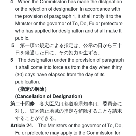
4
When the Commission has made the disignation
or the rejection of designation in accordance with
the provision of paragraph 1, it shall notify it to the
Minister or the governor of To, Do, Fu or prefecture
who has applied for designation and shall make it
public.
５
第一項の規定による指定は、公示の日から三十
日を経過した日に、その効力を生ずる。
5
The designation under the provision of paragraph
1 shall come into force as from the day when thirty
(30) days have elapsed from the day of its
publication.
（指定の解除）
(Cancellation of Designation)
第二十四條
各大臣又は都道府県知事は、委員会に
対し、鉱区禁止地域の指定を解除することを請求
することができる。
Article 24.
The Ministers or the governor of To, Do,
Fu or prefecture may apply to the Commission for