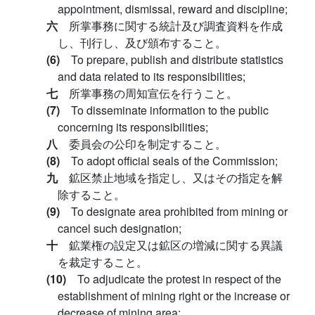
appointment, dismissal, reward and discipline;
六
所掌事務に関する統計及び調査資料を作成
し、刊行し、及び頒布すること。
(6)
To prepare, publish and distribute statistics
and data related to its responsibilities;
七
所掌事務の周知宣伝を行うこと。
(7)
To disseminate information to the public
concerning its responsibilities;
八
委員会の公印を制定すること。
(8)
To adopt official seals of the Commission;
九
鉱区禁止地域を指定し、又はその指定を解
除すること。
(9)
To designate area prohibited from mining or
cancel such designation;
十
鉱業権の設定又は鉱区の増減に関する異議
を裁定すること。
(10)
To adjudicate the protest in respect of the
establishment of mining right or the increase or
decrease of mining area;