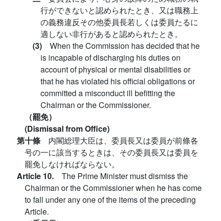
行ができないと認められたとき、又は職務上
の義務違反その他委員長若しくは委員たるに
適しない非行があると認められたとき。
(3)
When the Commission has decided that he
is incapable of discharging his duties on
account of physical or mental disabilities or
that he has violated his official obligations or
committed a misconduct ill befitting the
Chairman or the Commissioner.
（罷免）
(Dismissal from Office)
第十條
内閣総理大臣は、委員長又は委員が前條各
号の一に該当するときは、その委員長又は委員を
罷免しなければならない。
Article 10.
The Prime Minister must dismiss the
Chairman or the Commissioner when he has come
to fall under any one of the items of the preceding
Article.