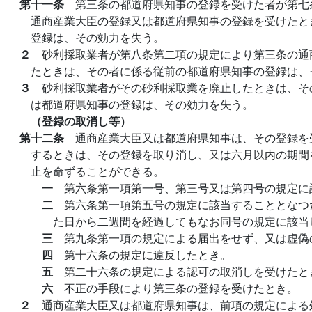
第十一条
第三条の都道府県知事の登録を受けた者が第七
通商産業大臣の登録又は都道府県知事の登録を受けたと
登録は、その効力を失う。
２
砂利採取業者が第八条第二項の規定により第三条の通
たときは、その者に係る従前の都道府県知事の登録は、
３
砂利採取業者がその砂利採取業を廃止したときは、そ
は都道府県知事の登録は、その効力を失う。
（登録の取消し等）
第十二条
通商産業大臣又は都道府県知事は、その登録を
するときは、その登録を取り消し、又は六月以内の期間
止を命ずることができる。
一
第六条第一項第一号、第三号又は第四号の規定に
二
第六条第一項第五号の規定に該当することとなつ
た日から二週間を経過してもなお同号の規定に該当
三
第九条第一項の規定による届出をせず、又は虚偽
四
第十六条の規定に違反したとき。
五
第二十六条の規定による認可の取消しを受けたと
六
不正の手段により第三条の登録を受けたとき。
２
通商産業大臣又は都道府県知事は、前項の規定による