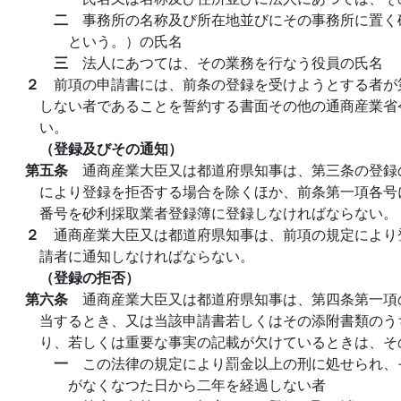
二
事務所の名称及び所在地並びにその事務所に置く
という。）の氏名
三
法人にあつては、その業務を行なう役員の氏名
２
前項の申請書には、前条の登録を受けようとする者が
しない者であることを誓約する書面その他の通商産業省
い。
（登録及びその通知）
第五条
通商産業大臣又は都道府県知事は、第三条の登録
により登録を拒否する場合を除くほか、前条第一項各号
番号を砂利採取業者登録簿に登録しなければならない。
２
通商産業大臣又は都道府県知事は、前項の規定により
請者に通知しなければならない。
（登録の拒否）
第六条
通商産業大臣又は都道府県知事は、第四条第一項
当するとき、又は当該申請書若しくはその添附書類のう
り、若しくは重要な事実の記載が欠けているときは、そ
一
この法律の規定により罰金以上の刑に処せられ、
がなくなつた日から二年を経過しない者