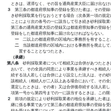
ときは、遅滞なく、その旨を通商産業大臣に届け出なけ
３
第三条の都道府県知事の登録を受けた者は、その登録
き砂利採取業を行なおうとする場合（次条第一項の規定
ことにより次の各号の一に該当して引き続き砂利採取業
第三条の通商産業大臣の登録又は都道府県知事の登録を
登録をした都道府県知事に届け出なければならない。
一
二以上の都道府県の区域内に事務所を有すること
二
当該都道府県の区域内における事務所を廃止して
置することとなつたとき。
（承継）
第八条
砂利採取業者について相続又は合併があつたとき
おいて、その全員の同意により事業を承継すべき相続人
続する法人若しくは合併により設立した法人は、その砂
該相続人（相続人が二人以上ある場合において、その全
選定したときは、その者）又は合併後存続する法人若し
項第一号から第四号までの一に該当するときは、この限
２
前項の規定により砂利採取業者の地位を承継した者は
継に係る事業であつて第三条の都道府県知事の登録を受
録を受けた事業について、その承継の時に同条の通商産