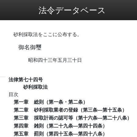
法令データベース
砂利採取法をここに公布する。
御名御璽
昭和四十三年五月三十日
法律第七十四号
砂利採取法
目次
第一章
総則（第一条・第二条）
第二章
砂利採取業者の登録（第三条―第十五条）
第三章
採取計画の認可等（第十六条―第二十八条）
第四章
雑則（第二十九条―第四十四条）
第五章
罰則（第四十五条―第四十八条）