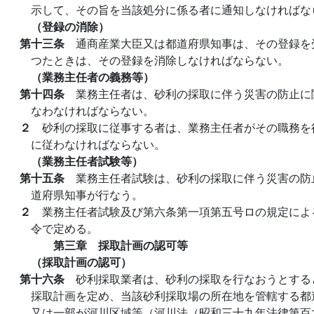
示して、その旨を当該処分に係る者に通知しなければな
（登録の消除）
第十三条
通商産業大臣又は都道府県知事は、その登録を
つたときは、その登録を消除しなければならない。
（業務主任者の義務等）
第十四条
業務主任者は、砂利の採取に伴う災害の防止に
なわなければならない。
２
砂利の採取に従事する者は、業務主任者がその職務を
に従わなければならない。
（業務主任者試験等）
第十五条
業務主任者試験は、砂利の採取に伴う災害の防
道府県知事が行なう。
２
業務主任者試験及び第六条第一項第五号ロの規定によ
令で定める。
第三章 採取計画の認可等
（採取計画の認可）
第十六条
砂利採取業者は、砂利の採取を行なおうとする
採取計画を定め、当該砂利採取場の所在地を管轄する都
又は一部が河川区域等（河川法（昭和三十九年法律第百