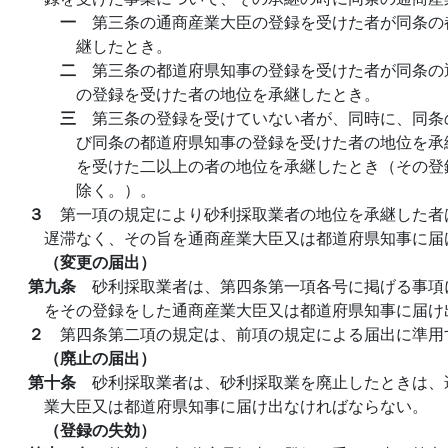
一
第三条の通商産業大臣の登録を受けた者が同条の
継したとき。
二
第三条の都道府県知事の登録を受けた者が同条の
の登録を受けた者の地位を承継したとき。
三
第三条の登録を受けていない者が、同時に、同条
び同条の都道府県知事の登録を受けた者の地位を承
を受けた二以上の者の地位を承継したとき（その登
除く。）。
３
第一項の規定により砂利採取業者の地位を承継した者
遅滞なく、その旨を通商産業大臣又は都道府県知事に届
（変更の届出）
第九条
砂利採取業者は、第四条第一項各号に掲げる事項
をその登録をした通商産業大臣又は都道府県知事に届け
２
第四条第二項の規定は、前項の規定による届出に準用
（廃止の届出）
第十条
砂利採取業者は、砂利採取業を廃止したときは、
業大臣又は都道府県知事に届け出なければならない。
（登録の失効）