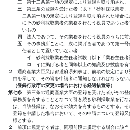
二
第十二条第一項の規定により登録を取り消され、
三
第三条の登録を受けた者（以下「砂利採取業者」
二条第一項の規定により登録を取り消された場合に
にその砂利採取業者の業務を行なう役員であつた者
いもの
四
法人であつて、その業務を行なう役員のうちに前
五
その事務所ごとに、次に掲げる者であつて第一号
任者として置いていない者
イ
砂利採取業務主任者試験（以下「業務主任者
ロ
イに掲げる者と同等以上の知識及び技能を有
２
通商産業大臣又は都道府県知事は、前項の規定により
由を示して、その旨を申請者に通知しなければならない
（登録行政庁の変更の場合における経過措置等）
第七条
第三条の通商産業大臣の登録を受けた者がその登
事務所を有することとなつて引き続き砂利採取業を行な
は、当該登録は、なおその効力を有するものとする。そ
登録を申請した場合において、その申請について登録又
様とする。
２
前項に規定する者は、同項前段に規定する場合に該当