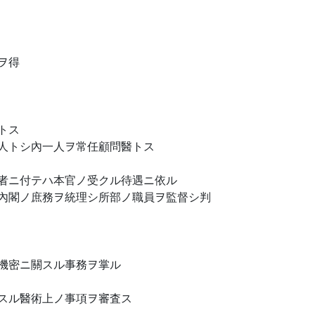
ヲ得
トス
人トシ內一人ヲ常任顧問醫トス
者ニ付テハ本官ノ受クル待遇ニ依ル
內閣ノ庶務ヲ統理シ所部ノ職員ヲ監督シ判
機密ニ關スル事務ヲ掌ル
スル醫術上ノ事項ヲ審査ス