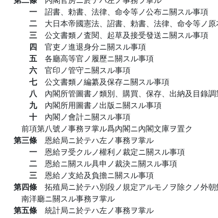
一
詔書、勅書、法律、命令等ノ公布ニ關スル事項
二
大日本帝國憲法、詔書、勅書、法律、命令等ノ原
三
公文書類ノ査閱、起草及接受發送ニ關スル事項
四
官吏ノ進退身分ニ關スル事項
五
各廳高等官ノ履歷ニ關スル事項
六
官印ノ管守ニ關スル事項
七
公文書類ノ編纂及保存ニ關スル事項
八
內閣所管圖書ノ類別、購買、保存、出納及目錄調
九
內閣所用圖書ノ出版ニ關スル事項
十
內閣ノ會計ニ關スル事項
前項第八號ノ事務ヲ掌ル爲內閣ニ內閣文庫ヲ置ク
第三條
恩給局ニ於テハ左ノ事務ヲ掌ル
一
恩給ヲ受クルノ權利ノ裁定ニ關スル事項
二
恩給ニ關スル具申ノ裁決ニ關スル事項
三
恩給ノ支給及負擔ニ關スル事項
第四條
拓殖局ニ於テハ別段ノ規定アルモノヲ除クノ外朝
南洋廳ニ關スル事務ヲ掌ル
第五條
統計局ニ於テハ左ノ事務ヲ掌ル