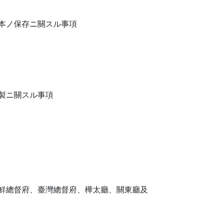
本ノ保存ニ關スル事項
製ニ關スル事項
鮮總督府、臺灣總督府、樺太廳、關東廳及