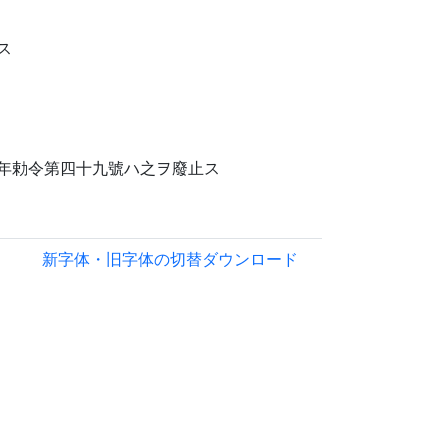
ス
年勅令第四十九號ハ之ヲ廢止ス
新字体・旧字体の切替
ダウンロード