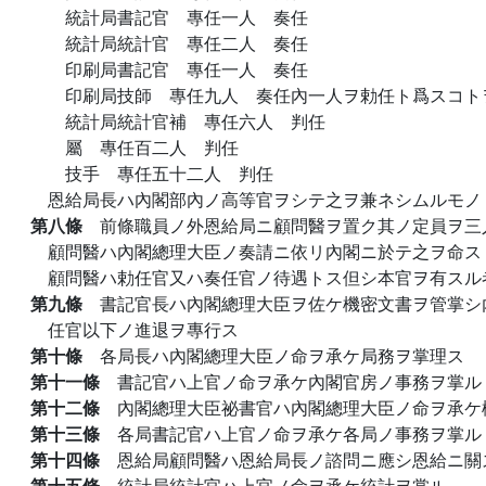
統計局書記官 專任一人 奏任
統計局統計官 專任二人 奏任
印刷局書記官 專任一人 奏任
印刷局技師 專任九人 奏任內一人ヲ勅任ト爲スコト
統計局統計官補 專任六人 判任
屬 專任百二人 判任
技手 專任五十二人 判任
恩給局長ハ內閣部內ノ高等官ヲシテ之ヲ兼ネシムルモノ
第八條
前條職員ノ外恩給局ニ顧問醫ヲ置ク其ノ定員ヲ三
顧問醫ハ內閣總理大臣ノ奏請ニ依リ內閣ニ於テ之ヲ命ス
顧問醫ハ勅任官又ハ奏任官ノ待遇トス但シ本官ヲ有スル
第九條
書記官長ハ內閣總理大臣ヲ佐ケ機密文書ヲ管掌シ
任官以下ノ進退ヲ專行ス
第十條
各局長ハ內閣總理大臣ノ命ヲ承ケ局務ヲ掌理ス
第十一條
書記官ハ上官ノ命ヲ承ケ內閣官房ノ事務ヲ掌ル
第十二條
內閣總理大臣祕書官ハ內閣總理大臣ノ命ヲ承ケ
第十三條
各局書記官ハ上官ノ命ヲ承ケ各局ノ事務ヲ掌ル
第十四條
恩給局顧問醫ハ恩給局長ノ諮問ニ應シ恩給ニ關
第十五條
統計局統計官ハ上官ノ命ヲ承ケ統計ヲ掌ル