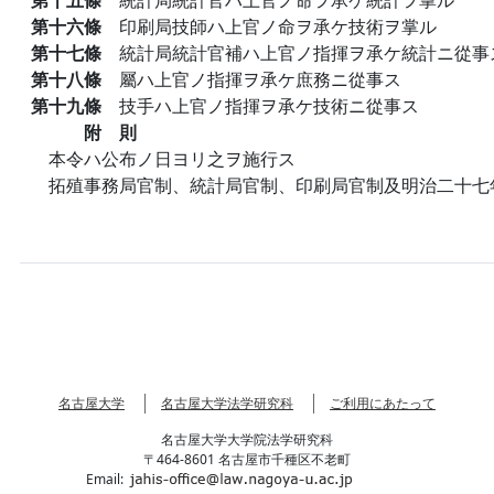
第十六條
印刷局技師ハ上官ノ命ヲ承ケ技術ヲ掌ル
第十七條
統計局統計官補ハ上官ノ指揮ヲ承ケ統計ニ從事
第十八條
屬ハ上官ノ指揮ヲ承ケ庶務ニ從事ス
第十九條
技手ハ上官ノ指揮ヲ承ケ技術ニ從事ス
附 則
本令ハ公布ノ日ヨリ之ヲ施行ス
拓殖事務局官制、統計局官制、印刷局官制及明治二十七
名古屋大学
名古屋大学法学研究科
ご利用にあたって
名古屋大学大学院法学研究科
〒464-8601 名古屋市千種区不老町
Email: