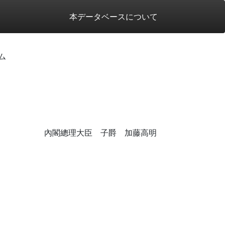
本データベースについて
ム
內閣總理大臣 子爵 加藤高明