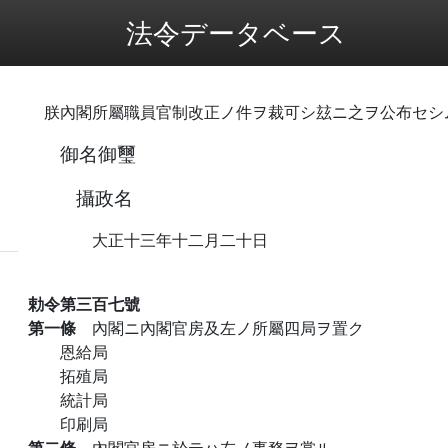
法令データベース
朕內閣所屬職員官制改正ノ件ヲ裁可シ玆ニ之ヲ公布セシ
御名御璽
攝政名
大正十三年十二月二十日
勅令第三百七號
第一條
內閣ニ內閣官房及左ノ所屬四局ヲ置ク
恩給局
拓殖局
統計局
印刷局
第二條
內閣官房ニ於テハ左ノ事務ヲ掌ル