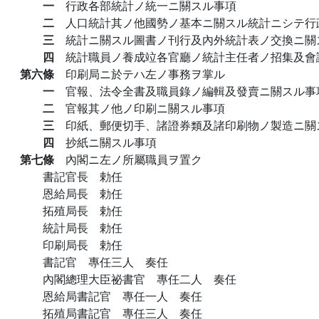
一
行政各部統計ノ統一ニ關スル事項
二
人口統計其ノ他國勢ノ基本ニ關スル統計ニシテ行
三
統計ニ關スル圖書ノ刊行及內外統計表ノ交換ニ關
四
統計職員ノ養成竝各官廳ノ統計主任者ノ招集及會
第六條
印刷局ニ於テハ左ノ事務ヲ掌ル
一
官報、法令全書及職員錄ノ編輯及發賣ニ關スル事
二
官報其ノ他ノ印刷ニ關スル事項
三
印紙、郵便切手、諸證券類及諸印刷物ノ製造ニ關
四
抄紙ニ關スル事項
第七條
內閣ニ左ノ所屬職員ヲ置ク
書記官長 勅任
恩給局長 勅任
拓殖局長 勅任
統計局長 勅任
印刷局長 勅任
書記官 專任三人 奏任
內閣總理大臣祕書官 專任二人 奏任
恩給局書記官 專任一人 奏任
拓殖局書記官 專任三人 奏任