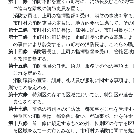
第十一條
消防本部を置く市町村に、消防長及びこの法律
つ適当な階級の消防吏員を置く。
消防吏員は、上司の指揮監督を受け、消防の事務を掌る
市町村の消防吏員の定員は、地方的要求に應じて、その
第十二條
市町村の消防長は、條例に從い、市町村長がこ
第十三條
市町村の消防長は、市町村長の定める基準によ
の事由により罷免する。市町村の消防長は、これらの職
第十四條
消防署長は、上司の指揮監督を受け、管轄区域
を指揮監督する。
第十五條
消防職員の任免、給與、服務その他の事項は、
これを定める。
消防職員の宣誓、訓練、礼式及び服制に関する事項は、
則でこれを定める。
第十六條
特別区の存する区域においては、特別区が連合
責任を有する。
第十七條
前條の特別区の消防は、都知事がこれを管理す
特別区の消防長は、都條例に從い、都知事がこれを任命
第十八條
前二條に規定するものの外、特別区の存する区
る区域を以て一の市とみなし、市町村の消防に関する規