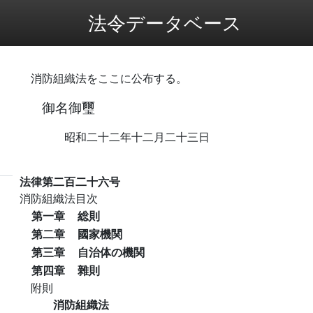
法令データベース
消防組織法をここに公布する。
御名御璽
昭和二十二年十二月二十三日
法律第二百二十六号
消防組織法目次
第一章
総則
第二章
國家機関
第三章
自治体の機関
第四章
雜則
附則
消防組織法