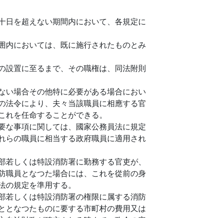
十日を超えない期間内において、各規定に
囲内においては、既に施行されたものとみ
の設置に至るまで、その職権は、同法附則
ない場合その他特に必要がある場合におい
の法令により、夫々当該職員に相應する官
これを任命することができる。
要な事項に関しては、國家公務員法に規定
れらの職員に相当する政府職員に適用され
部若しくは特設消防署に勤務する官吏が、
防職員となつた場合には、これを從前の身
法の規定を準用する。
部若しくは特設消防署の権限に属する消防
ととなつたものに要する市町村の費用又は