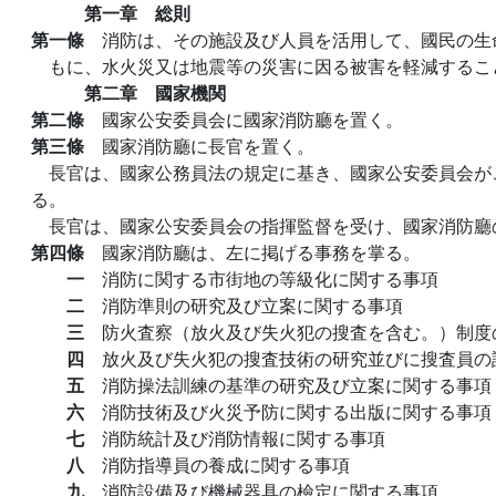
第一章 総則
第一條
消防は、その施設及び人員を活用して、國民の生
もに、水火災又は地震等の災害に因る被害を軽減するこ
第二章 國家機関
第二條
國家公安委員会に國家消防廳を置く。
第三條
國家消防廳に長官を置く。
長官は、國家公務員法の規定に基き、國家公安委員会が
る。
長官は、國家公安委員会の指揮監督を受け、國家消防廳
第四條
國家消防廳は、左に掲げる事務を掌る。
一
消防に関する市街地の等級化に関する事項
二
消防準則の研究及び立案に関する事項
三
防火査察（放火及び失火犯の搜査を含む。）制度
四
放火及び失火犯の搜査技術の研究並びに搜査員の
五
消防操法訓練の基準の研究及び立案に関する事項
六
消防技術及び火災予防に関する出版に関する事項
七
消防統計及び消防情報に関する事項
八
消防指導員の養成に関する事項
九
消防設備及び機械器具の檢定に関する事項