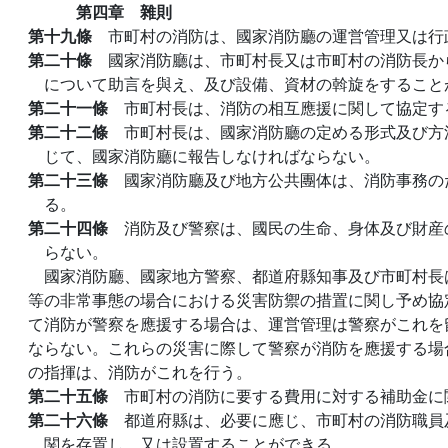
第四章 雜則
第十九條
市町村の消防は、國家消防廳の運営管理又は行
第二十條
國家消防廳は、市町村長又は市町村の消防長か
について助言を與え、及び設備、資材の斡旋をすること
第二十一條
市町村長は、消防の相互應援に関して協定す
第二十二條
市町村長は、國家消防廳の定める形式及び方
じて、國家消防廳に報告しなければならない。
第二十三條
國家消防廳及び地方公共團体は、消防事務の
る。
第二十四條
消防及び警察は、國民の生命、身体及び財産
らない。
國家消防廳、國家地方警察、都道府縣知事及び市町村長
等の非常事態の場合における災害防禦の措置に関し予め協
て消防が警察を應援する場合は、運営管理は警察がこれを
ならない。これらの災害に際して警察が消防を應援する場
の指揮は、消防がこれを行う。
第二十五條
市町村の消防に要する費用に対する補助金に
第二十六條
都道府縣は、必要に應じ、市町村の消防職員
関を存置し、又は設置することができる。