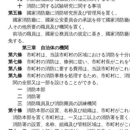
十
消防に関する試驗研究に関する事項
第五條
國家消防廳に消防研究所及び管理局を置く。
國家消防廳に、國家公安委員会の承認を得て國家消防廳
人その他所要の職員及び機関を置く。
前項の職員は、國家公務員法の規定に基き、國家消防廳
免する。
第三章 自治体の機関
第六條
市町村は、当該市町村の区域における消防を十分
第七條
市町村の消防は、條例に從い、市町村長がこれを
第八條
市町村の消防に要する費用は、当該市町村がこれ
第九條
市町村の消防事務を処理するため、市町村に、消
関の全部又は一部を設けることができる。
一
消防本部
二
消防署
三
消防職員及び消防團員の訓練機関
第十條
消防本部の設置、名称及び組織は、市町村がこれ
消防本部を置く市町村は、一又は二以上の消防署を置く
消防署の設置、名称、組織及び管轄区域は、市町村がこ