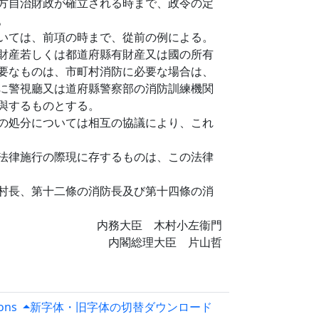
方自治財政が確立される時まで、政令の定
。
いては、前項の時まで、從前の例による。
財産若しくは都道府縣有財産又は國の所有
要なものは、市町村消防に必要な場合は、
に警視廳又は道府縣警察部の消防訓練機関
與するものとする。
の処分については相互の協議により、これ
法律施行の際現に存するものは、この法律
村長、第十二條の消防長及び第十四條の消
内務大臣 木村小左衞門
内閣総理大臣 片山哲
ions
新字体・旧字体の切替
ダウンロード