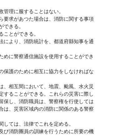
政管理に服することはない。
ら要求があつた場合は、消防に関する事項
ができる。
ることができる。
法により、消防統計を、都道府縣知事を通
ために警察通信施設を使用することができ
の保護のために相互に協力をしなければな
は、相互間において、地震、颱風、水火災
定することができる。これらの災害に際し
留保し、消防職員は、警察権を行使しては
合は、災害区域内の消防に関係のある警察
関しては、法律でこれを定める。
及び消防團員の訓練を行うために所要の機