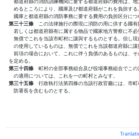
都道府縣の消防訓練機関に要する都道府縣の費用は、地
めるところにより、國庫及び都道府縣がこれを負担する
國庫と都道府縣の消防事務に要する費用の負担区分につ
第三十三條
この法律施行の際現に消防の用に供する國有
若しくは都道府縣有に属する物品で國家地方警察に不必
無償でこれを当該市町村に讓與するものとする。但し現
の使用しているものは、無償でこれを当該都道府縣に讓
前項の場合において、これに伴う負債のあるものは、そ
を定める。
第三十四條
町村の全部事務組合及び役場事務組合でこの
の適用については、これを一の町村とみなす。
第三十五條
行政執行法第四條の当該行政官廳には、市町
防署長を含むものとする。
Tranlat