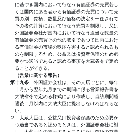
に基づき国内において行なう有価証券の売買若し
くは国内にある者から有価証券の売買について売
買の別、銘柄、数量及び価格の決定を一任されて
その者の計算において行なう売買を制限し、又は
外国証券会社が国内において行なう過当な数量の
有価証券の売買その他の取引であつて国内におけ
る有価証券の市場の秩序を害すると認められるも
のを制限するため、公益又は投資者保護のため必
要かつ適当であると認める事項を大蔵省令で定め
ることができる。
（営業に関する報告）
第十九条
外国証券会社は、その支店ごとに、毎年
十月から翌年九月までの期間に係る営業報告書を
大蔵省令で定める様式により作成し、当該期間経
過後二月以内に大蔵大臣に提出しなければならな
い。
２
大蔵大臣は、公益又は投資者保護のため必要か
つ適当であると認めるときは、外国証券会社に対
し、大蔵大臣の指示するところに従い前項の営業