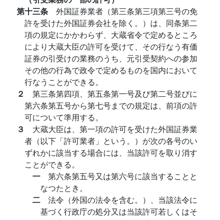
第十三条
外国証券業者（第三条第三項第三号の免
許を受けた外国証券会社を除く。）は、同条第二
項の規定にかかわらず、大蔵省令で定めるところ
により大蔵大臣の許可を受けて、その行なう有価
証券の引受けの業務のうち、元引受契約への参加
その他の行為で政令で定めるものを国内において
行なうことができる。
２
第三条第四項、第五条第一号及び第二号並びに
第六条第五号から第七号までの規定は、前項の許
可について準用する。
３
大蔵大臣は、第一項の許可を受けた外国証券業
者（以下「許可業者」という。）が次の各号のい
ずれかに該当する場合には、当該許可を取り消す
ことができる。
一
第六条第五号又は第六号に該当することと
なつたとき。
二
法令（外国の法令を含む。）、当該法令に
基づく行政庁の処分又は当該許可若しくはそ