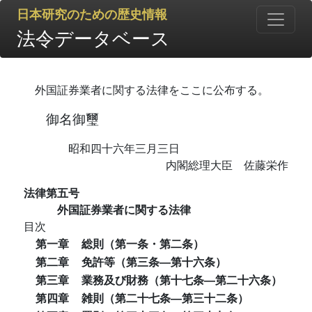
日本研究のための歴史情報
法令データベース
外国証券業者に関する法律をここに公布する。
御名御璽
昭和四十六年三月三日
内閣総理大臣 佐藤栄作
法律第五号
外国証券業者に関する法律
目次
第一章
総則（第一条・第二条）
第二章
免許等（第三条―第十六条）
第三章
業務及び財務（第十七条―第二十六条）
第四章
雑則（第二十七条―第三十二条）