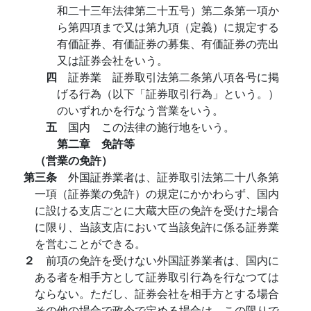
和二十三年法律第二十五号）第二条第一項か
ら第四項まで又は第九項（定義）に規定する
有価証券、有価証券の募集、有価証券の売出
又は証券会社をいう。
四
証券業 証券取引法第二条第八項各号に掲
げる行為（以下「証券取引行為」という。）
のいずれかを行なう営業をいう。
五
国内 この法律の施行地をいう。
第二章 免許等
（営業の免許）
第三条
外国証券業者は、証券取引法第二十八条第
一項（証券業の免許）の規定にかかわらず、国内
に設ける支店ごとに大蔵大臣の免許を受けた場合
に限り、当該支店において当該免許に係る証券業
を営むことができる。
２
前項の免許を受けない外国証券業者は、国内に
ある者を相手方として証券取引行為を行なつては
ならない。ただし、証券会社を相手方とする場合
その他の場合で政令で定める場合は、この限りで