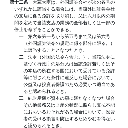
第十二条
大蔵大臣は、外国証券会社が次の各号の
いずれかに該当する場合には、当該外国証券会社
の支店に係る免許を取り消し、又は六月以内の期
間を定めて当該支店の業務の全部若しくは一部の
停止を命ずることができる。
一
第六条第一号から第五号まで又は第六号
（外国証券法令の規定に係る部分に限る。）
に該当することとなつたとき。
二
法令（外国の法令を含む。）、当該法令に
基づく行政庁の処分又は当該免許若しくはそ
の本店の所在する国において受けている免許
等に附された条件に違反した場合において、
公益又は投資者保護のため必要かつ適当であ
ると認められるとき。
三
純財産額が資本の額に満たなくなつた場合
その他業務又は財産の状況に照らし支払不能
におちいるおそれがある場合において、投資
者の受ける損害を防止するためやむを得ない
と認められるとき。