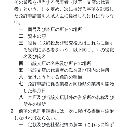
その業務を担当する代表者（以下「支店の代表
者」という。）を定め、次に掲げる事項を記載し
た免許申請書を大蔵大臣に提出しなければならな
い。
一
商号及び本店の所在の場所
二
資本の額
三
役員（取締役及び監査役又はこれらに類す
る役職にある者をいう。以下同じ。）の役職
名及び氏名
四
当該支店の名称及び所在の場所
五
当該支店の代表者の氏名及び国内の住所
六
受けようとする免許の種類
七
免許申請に係る業務と同種類の業務を開始
した年月日
八
本店及び当該支店以外の営業所の名称及び
所在の場所
２
前項の免許申請書には、次に掲げる書類を添附
しなければならない。
一
定款及び会社登記簿の謄本（これらに準ず