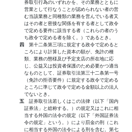
券取引行為のいずれかを、その業務とともに
営業として行なうことが認められない者の営
む当該業務と同種類の業務を営んでいる者又
はその者と密接な関係を有する者として政令
で定める要件に該当する者（これらの者のう
ち政令で定める者を除く。）であるとき。
四
第十二条第三項に規定する政令で定めると
ころにより計算した資本の額が、免許の種
類、業務の態様及び予定支店の所在地に応
じ、公益又は投資者保護のため必要かつ適当
なものとして、証券取引法第三十二条第一号
（免許の拒否要件）に規定する政令で定める
ところに準じて政令で定める金額以上の法人
でないとき。
五
証券取引法若しくはこの法律（以下「国内
証券法」と総称する。）の規定又はこれに相
当する外国の法令の規定（以下「外国証券法
令の規定」という。）により罰金の刑（これ
に相当する外国の法令による刑を含む。第七