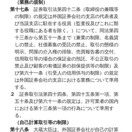
（業務の規制）
第十七条
証券取引法第四十二条（取締役の兼職等
の制限）の規定は外国証券会社の支店の代表者及
び当該支店に駐在する役員（監査役及びこれに類
する役職にある者を除く。）について、同法第四
十三条から第五十一条まで（兼業の制限、名義貸
しの禁止、社債募集の受託の禁止、取引の態様の
明示、問屋の介入権の排除、売買報告書の交付、
信用取引等の場合の保証金の預託、不公正取引の
禁止及び顧客の有価証券の担保提供等の制限）及
び第六十一条（引受人の信用供与の制限）の規定
は外国証券会社の支店における業務について準用
する。
２
証券取引法第四十四条、第四十五条第一項、第
五十条及び第六十一条の規定は、許可業者の国内
における第十三条第一項の行為について準用す
る。
（自己計算取引等の制限）
第十八条
大蔵大臣は、外国証券会社が自己の計算