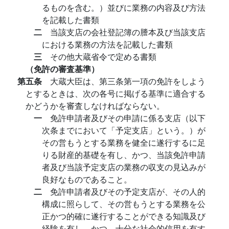
るものを含む。）並びに業務の内容及び方法
を記載した書類
二
当該支店の会社登記簿の謄本及び当該支店
における業務の方法を記載した書類
三
その他大蔵省令で定める書類
（免許の審査基準）
第五条
大蔵大臣は、第三条第一項の免許をしよう
とするときは、次の各号に掲げる基準に適合する
かどうかを審査しなければならない。
一
免許申請者及びその申請に係る支店（以下
次条までにおいて「予定支店」という。）が
その営もうとする業務を健全に遂行するに足
りる財産的基礎を有し、かつ、当該免許申請
者及び当該予定支店の業務の収支の見込みが
良好なものであること。
二
免許申請者及びその予定支店が、その人的
構成に照らして、その営もうとする業務を公
正かつ的確に遂行することができる知識及び
経験を有し、かつ、十分な社会的信用を有す