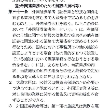
（証券関連業務のための施設の届出等）
第三十一条
外国証券業者（証券業と密接な関係を
有する業務を営む者で大蔵省令で定めるものを含
むものとし、外国証券会社を除く。以下この条に
おいて「外国証券業者等」という。）は、有価証
券の市場に関する情報の収集及び提供その他有価
証券に関連のある業務で大蔵省令で定めるものを
行なうため、国内において事務所その他の施設を
設置しようとする場合（他の目的をもつて設置し
ている施設において当該業務を行なおうとする場
合を含む。）には、あらかじめ、当該業務の内
容、当該施設の所在の場所その他大蔵省令で定め
る事項を大蔵大臣に届け出なければならない。
２
大蔵大臣は、公益又は投資者保護のため必要か
つ適当であると認めるときは、外国証券業者等に
対し前項の業務に関する報告又は資料の提出を命
ずることができる。
３
外国証券業者等は、第一項の施設又は業務を廃