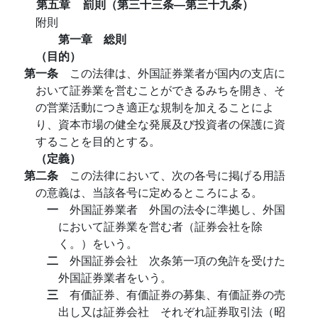
第五章
罰則（第三十三条―第三十九条）
附則
第一章 総則
（目的）
第一条
この法律は、外国証券業者が国内の支店に
おいて証券業を営むことができるみちを開き、そ
の営業活動につき適正な規制を加えることによ
り、資本市場の健全な発展及び投資者の保護に資
することを目的とする。
（定義）
第二条
この法律において、次の各号に掲げる用語
の意義は、当該各号に定めるところによる。
一
外国証券業者 外国の法令に準拠し、外国
において証券業を営む者（証券会社を除
く。）をいう。
二
外国証券会社 次条第一項の免許を受けた
外国証券業者をいう。
三
有価証券、有価証券の募集、有価証券の売
出し又は証券会社 それぞれ証券取引法（昭