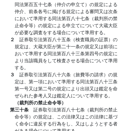
同法第百五十七条（仲介の申立て）の規定による
仲介、前条各号に掲げる規定による審問又は次条
において準用する同法第百八十七条（裁判所の禁
止命令等）の規定による申立てについて大蔵大臣
が必要な調査をする場合について準用する。
２
証券取引法第百八十五条（検査職員の証票）の
規定は、大蔵大臣が第二十一条の規定又は前項に
おいて準用する同法第百八十三条第四号の規定に
より当該職員をして検査させる場合について準用
する。
３
証券取引法第百八十六条（旅費等の請求）の規
定は、第一項において準用する同法第百八十三条
第一号又は第二号の規定により出頭又は鑑定を命
ぜられた参考人又は鑑定人について準用する。
（裁判所の禁止命令等）
第三十条
証券取引法第百八十七条（裁判所の禁止
命令等）の規定は、この法律又はこの法律に基づ
く命令に違反する行為をし、又はしようとする者
がある場合について準用する。