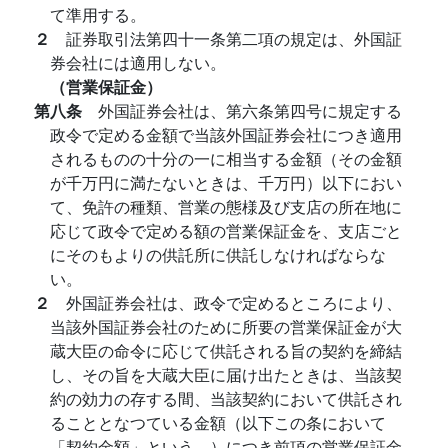
て準用する。
２
証券取引法第四十一条第二項の規定は、外国証
券会社には適用しない。
（営業保証金）
第八条
外国証券会社は、第六条第四号に規定する
政令で定める金額で当該外国証券会社につき適用
されるものの十分の一に相当する金額（その金額
が千万円に満たないときは、千万円）以下におい
て、免許の種類、営業の態様及び支店の所在地に
応じて政令で定める額の営業保証金を、支店ごと
にそのもよりの供託所に供託しなければならな
い。
２
外国証券会社は、政令で定めるところにより、
当該外国証券会社のために所要の営業保証金が大
蔵大臣の命令に応じて供託される旨の契約を締結
し、その旨を大蔵大臣に届け出たときは、当該契
約の効力の存する間、当該契約において供託され
ることとなつている金額（以下この条において
「契約金額」という。）につき前項の営業保証金