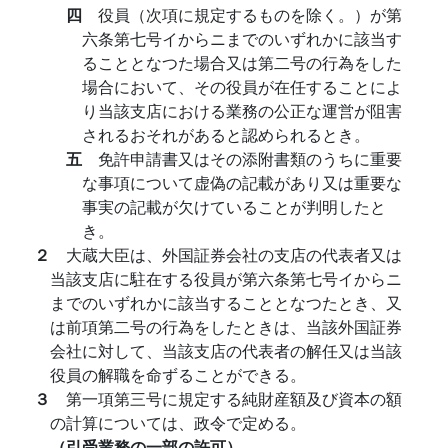
四
役員（次項に規定するものを除く。）が第
六条第七号イからニまでのいずれかに該当す
ることとなつた場合又は第二号の行為をした
場合において、その役員が在任することによ
り当該支店における業務の公正な運営が阻害
されるおそれがあると認められるとき。
五
免許申請書又はその添附書類のうちに重要
な事項について虚偽の記載があり又は重要な
事実の記載が欠けていることが判明したと
き。
２
大蔵大臣は、外国証券会社の支店の代表者又は
当該支店に駐在する役員が第六条第七号イからニ
までのいずれかに該当することとなつたとき、又
は前項第二号の行為をしたときは、当該外国証券
会社に対して、当該支店の代表者の解任又は当該
役員の解職を命ずることができる。
３
第一項第三号に規定する純財産額及び資本の額
の計算については、政令で定める。
（引受業務の一部の許可）