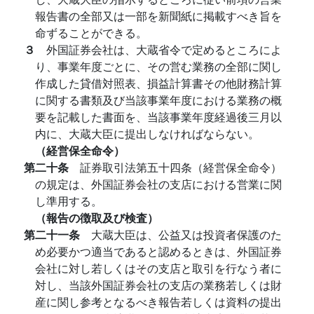
報告書の全部又は一部を新聞紙に掲載すべき旨を
命ずることができる。
３
外国証券会社は、大蔵省令で定めるところによ
り、事業年度ごとに、その営む業務の全部に関し
作成した貸借対照表、損益計算書その他財務計算
に関する書類及び当該事業年度における業務の概
要を記載した書面を、当該事業年度経過後三月以
内に、大蔵大臣に提出しなければならない。
（経営保全命令）
第二十条
証券取引法第五十四条（経営保全命令）
の規定は、外国証券会社の支店における営業に関
し準用する。
（報告の徴取及び検査）
第二十一条
大蔵大臣は、公益又は投資者保護のた
め必要かつ適当であると認めるときは、外国証券
会社に対し若しくはその支店と取引を行なう者に
対し、当該外国証券会社の支店の業務若しくは財
産に関し参考となるべき報告若しくは資料の提出