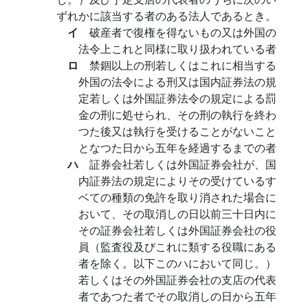
ずれかに該当する者のある法人であるとき。
イ
破産者で復権を得ないもの又は外国の
法令上これと同様に取り扱われている者
ロ
禁錮以上の刑若しくはこれに相当する
外国の法令による刑又は国内証券法の規
定若しくは外国証券法令の規定による罰
金の刑に処せられ、その刑の執行を終わ
つた後又は執行を受けることがないこと
となつた日から五年を経過するまでの者
ハ
証券会社若しくは外国証券会社が、国
内証券法の規定によりその受けているす
ベての種類の免許を取り消された場合に
おいて、その取消しの日以前三十日内に
その証券会社若しくは外国証券会社の役
員（監査役及びこれに類する役職にある
者を除く。以下このハにおいて同じ。）
若しくはその外国証券会社の支店の代表
者であつた者でその取消しの日から五年