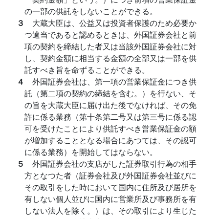
の一部の供託をしないことができる。
３
大蔵大臣は、公益又は投資者保護のため必要か
つ適当であると認めるときは、外国証券会社と前
項の契約を締結した者又は当該外国証券会社に対
し、契約金額に相当する金額の全部又は一部を供
託すべき旨を命ずることができる。
４
外国証券会社は、第一項の営業保証金につき供
託（第二項の契約の締結を含む。）を行ない、そ
の旨を大蔵大臣に届け出た後でなければ、その免
許に係る業務（第十条第二号又は第三号に係る認
可を受けたことにより供託すべき営業保証金の額
が増加することとなる場合にあつては、その認可
に係る業務）を開始してはならない。
５
外国証券会社の支店がした証券取引行為の相手
方となつた者（証券会社及び外国証券会社並びに
その取引をした時において国内に住所及び居所を
有しない個人並びに国内に営業所及び事務所を有
しない法人を除く。）は、その取引により生じた