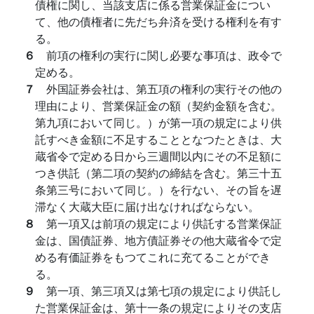
債権に関し、当該支店に係る営業保証金につい
て、他の債権者に先だち弁済を受ける権利を有す
る。
６
前項の権利の実行に関し必要な事項は、政令で
定める。
７
外国証券会社は、第五項の権利の実行その他の
理由により、営業保証金の額（契約金額を含む。
第九項において同じ。）が第一項の規定により供
託すべき金額に不足することとなつたときは、大
蔵省令で定める日から三週間以内にその不足額に
つき供託（第二項の契約の締結を含む。第三十五
条第三号において同じ。）を行ない、その旨を遅
滞なく大蔵大臣に届け出なければならない。
８
第一項又は前項の規定により供託する営業保証
金は、国債証券、地方債証券その他大蔵省令で定
める有価証券をもつてこれに充てることができ
る。
９
第一項、第三項又は第七項の規定により供託し
た営業保証金は、第十一条の規定によりその支店