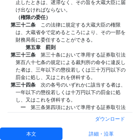
止したときは、遅滞なく、その旨を大蔵大臣に届
け出なければならない。
（権限の委任）
第三十二条
この法律に規定する大蔵大臣の権限
は、大蔵省令で定めるところにより、その一部を
財務局長に委任することができる。
第五章 罰則
第三十三条
第三十条において準用する証券取引法
第百八十七条の規定による裁判所の命令に違反し
た者は、三年以下の懲役若しくは三十万円以下の
罰金に処し、又はこれを併科する。
第三十四条
次の各号のいずれかに該当する者は、
一年以下の懲役若しくは十万円以下の罰金に処
し、又はこれを併科する。
一
第三条第四項において準用する証券取引法
第二十九条第一項の規定により附した条件に
ダウンロード
違反した者
二
第八条第四項の規定に違反した者
本文
詳細・沿革
三
第十条の規定に違反した者