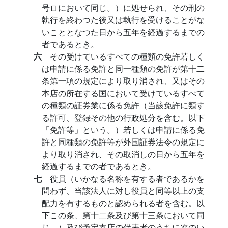
号ロにおいて同じ。）に処せられ、その刑の
執行を終わつた後又は執行を受けることがな
いこととなつた日から五年を経過するまでの
者であるとき。
六
その受けているすべての種類の免許若しく
は申請に係る免許と同一種類の免許が第十二
条第一項の規定により取り消され、又はその
本店の所在する国において受けているすべて
の種類の証券業に係る免許（当該免許に類す
る許可、登録その他の行政処分を含む。以下
「免許等」という。）若しくは申請に係る免
許と同種類の免許等が外国証券法令の規定に
より取り消され、その取消しの日から五年を
経過するまでの者であるとき。
七
役員（いかなる名称を有する者であるかを
問わず、当該法人に対し役員と同等以上の支
配力を有するものと認められる者を含む。以
下この条、第十二条及び第十三条において同
じ。）及び予定支店の代表者のうちに次のい