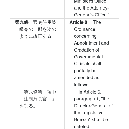
Minister's Office
and the Attorney-
General's Office."
第九條
官吏任用敍
Article 9.
The
級令の一部を次の
Ordinance
ように改正する。
concerning
Appointment and
Gradation of
Governmental
Officials shall
partially be
amended as
follows:
第六條第一項中
In Article 6,
「法制局長官、」
paragraph 1, "the
を削る。
Director-General of
the Legislative
Bureau" shall be
deleted.