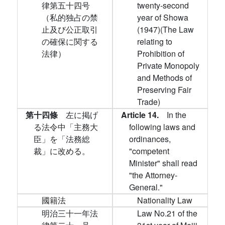
律第五十四号
twenty-second
（私的独占の禁
year of Showa
止及び公正取引
(1947)(The Law
の確保に関する
relating to
法律）
Prohibition of
Private Monopoly
and Methods of
Preserving Fair
Trade)
第十四條
左に掲げ
Article 14.
In the
る法令中「主務大
following laws and
臣」を「法務総
ordinances,
裁」に改める。
"competent
Minister" shall read
"the Attorney-
General."
國籍法
Nationality Law
明治三十一年法
Law No.21 of the