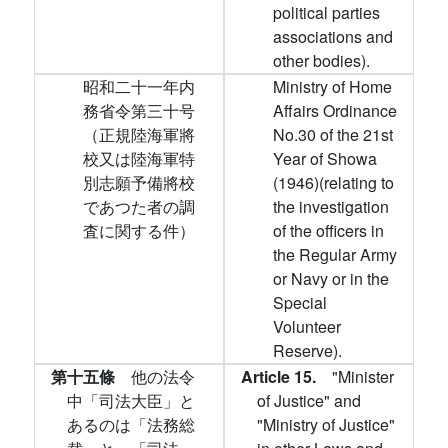
political parties
associations and
other bodies).
昭和二十一年内
Ministry of Home
務省令第三十号
Affairs Ordinance
（正規陸海軍將
No.30 of the 21st
校又は陸海軍特
Year of Showa
別志願予備將校
(1946)(relating to
であつた者の調
the investigation
査に関する件）
of the officers in
the Regular Army
or Navy or in the
Special
Volunteer
Reserve).
第十五條
他の法令
Article 15.
"Minister
中「司法大臣」と
of Justice" and
あるのは「法務総
"Ministry of Justice"