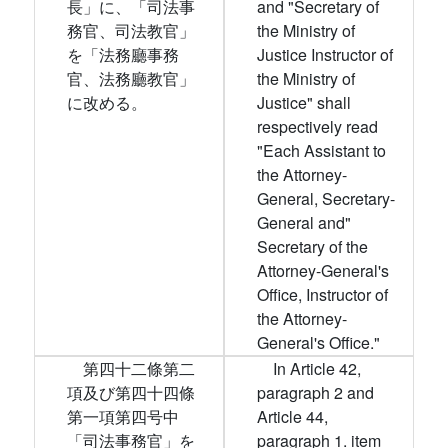
長」に、「司法事
and "Secretary of
務官、司法教官」
the Ministry of
を「法務廳事務
Justice Instructor of
官、法務廳教官」
the Ministry of
に改める。
Justice" shall
respectively read
"Each Assistant to
the Attorney-
General, Secretary-
General and"
Secretary of the
Attorney-General's
Office, Instructor of
the Attorney-
General's Office."
第四十二條第二
In Article 42,
項及び第四十四條
paragraph 2 and
第一項第四号中
Article 44,
「司法事務官」を
paragraph 1. item