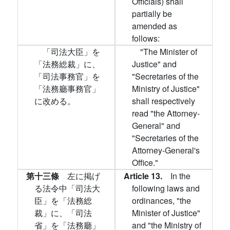
Officials) shall
partially be
amended as
follows:
「司法大臣」を
"The Minister of
「法務総裁」に、
Justice" and
「司法事務官」を
"Secretaries of the
「法務廳事務官」
Ministry of Justice"
に改める。
shall respectively
read "the Attorney-
General" and
"Secretaries of the
Attorney-General's
Office."
第十三條
左に掲げ
Article 13.
In the
る法令中「司法大
following laws and
臣」を「法務総
ordinances, "the
裁」に、「司法
Minister of Justice"
省」を「法務廳」
and "the Ministry of