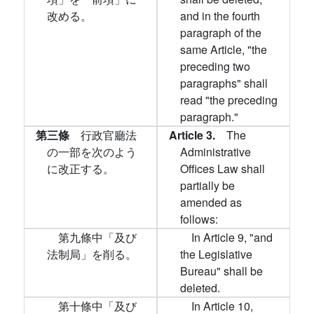
改める。
and in the fourth
paragraph of the
same Article, "the
preceding two
paragraphs" shall
read "the preceding
paragraph."
第三條
行政官廳法
Article 3.
The
の一部を次のよう
Administrative
に改正する。
Offices Law shall
partially be
amended as
follows:
第九條中「及び
In Article 9, "and
法制局」を削る。
the Legislative
Bureau" shall be
deleted.
第十條中「及び
In Article 10,