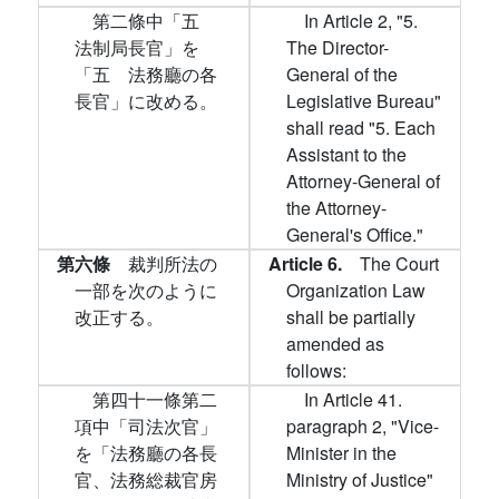
第二條中「五
In Article 2, "5.
法制局長官」を
The Director-
「五 法務廳の各
General of the
長官」に改める。
Legislative Bureau"
shall read "5. Each
Assistant to the
Attorney-General of
the Attorney-
General's Office."
第六條
裁判所法の
Article 6.
The Court
一部を次のように
Organization Law
改正する。
shall be partially
amended as
follows:
第四十一條第二
In Article 41.
項中「司法次官」
paragraph 2, "Vice-
を「法務廳の各長
Minister in the
官、法務総裁官房
Ministry of Justice"