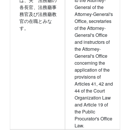
は、夫ゝ法務廳の
to the Attorney-
各長官、法務廳事
General of the
務官及び法務廳教
Attorney-General's
官の在職とみな
Office, secretaries
す。
of the Attorney-
General's Office
and instructors of
the Attorney-
General's Office
concerning the
application of the
provisions of
Articles 41, 42 and
44 of the Court
Organization Law
and Article 19 of
the Public
Procurator's Office
Law.