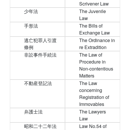
Scrivener Law
少年法
The Juvenile
Law
手形法
The Bills of
Exchange Law
逃亡犯罪人引渡
The Ordinance in
條例
re Extradition
非訟事件手続法
The Law of
Procedure in
Non-contentious
Matters
不動産登記法
The Law
concerning
Registration of
Immovables
弁護士法
The Lawyers
Law
昭和二十二年法
Law No.54 of