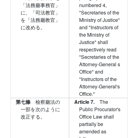
「法務廳事務官」
numbered 4,
に、「司法教官」
"Secretaries of the
を「法務廳教官」
Ministry of Justice"
に改める。
and "Instructors of
the Ministry of
Justice" shall
respectively read
"Secretaries of the
Attorney-General s
Office" and
"Instructors of the
Attorney-General's
Office."
第七條
檢察廳法の
Article 7.
The
一部を次のように
Public Procurator's
改正する。
Office Law shall
partially be
amended as