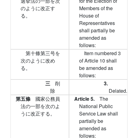
選挙法の一部を次
for the Election of
のように改正す
Members of the
る。
House of
Representatives
shall partially be
amended as
follows:
第十條第三号を
Item numbered 3
次のように改め
of Article 10 shall
る。
be amended as
follows:
三
削
3.
除
Delated.
第五條
國家公務員
Article 5.
The
法の一部を次のよ
National Public
うに改正する。
Service Law shall
partially be
amended as
follows: