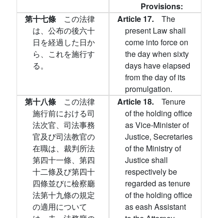
Provisions:
第十七條
この法律
Article 17.
The
は、公布の後六十
present Law shall
日を経過した日か
come into force on
ら、これを施行す
the day when sixty
る。
days have elapsed
from the day of its
promulgation.
第十八條
この法律
Article 18.
Tenure
施行前における司
of the holding office
法次官、司法事務
as Vice-Minister of
官及び司法教官の
Justice, Secretaries
在職は、裁判所法
of the Ministry of
第四十一條、第四
Justice shall
十二條及び第四十
respectively be
四條並びに檢察廳
regarded as tenure
法第十九條の規定
of the holding office
の適用について
as eash Assistant