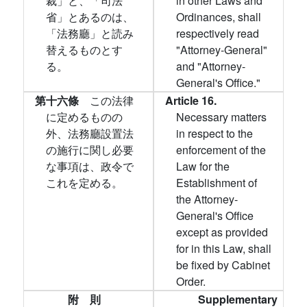
裁」と、「司法
in other Laws and
省」とあるのは、
Ordinances, shall
「法務廳」と読み
respectively read
替えるものとす
"Attorney-General"
る。
and "Attorney-
General's Office."
第十六條
この法律
Article 16.
に定めるものの
Necessary matters
外、法務廳設置法
in respect to the
の施行に関し必要
enforcement of the
な事項は、政令で
Law for the
これを定める。
Establishment of
the Attorney-
General's Office
except as provided
for in this Law, shall
be fixed by Cabinet
Order.
附 則
Supplementary