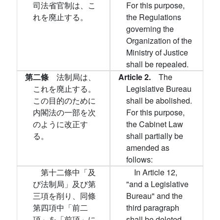
司法省官制は、こ
For this purpose,
れを廃止する。
the Regulations
governing the
Organization of the
Ministry of Justice
shall be repealed.
第二條
法制局は、
Article 2.
The
これを廃止する。
Legislative Bureau
この目的のために
shall be abolished.
内閣法の一部を次
For this purpose,
のように改正す
the Cabinet Law
る。
shall partially be
amended as
follows:
第十二條中「及
In Article 12,
び法制局」及び第
"and a Legislative
三項を削り、同條
Bureau" and the
第四項中「前二
third paragraph
項」を「前項」に
shall be deleted,