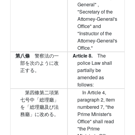
General" ,
"Secretary of the
Attorney-General's
Office" and
"Instructor of the
Attorney-General's
Office."
第八條
警察法の一
Article 8.
The
部を次のように改
police Law shall
正する。
partially be
amended as
follows:
第四條第二項第
In Article 4,
七号中「総理廳」
paragraph 2, item
を「総理廳及び法
numbered 7, "the
務廳」に改める。
Prime Minister's
Office" shall read
"the Prime