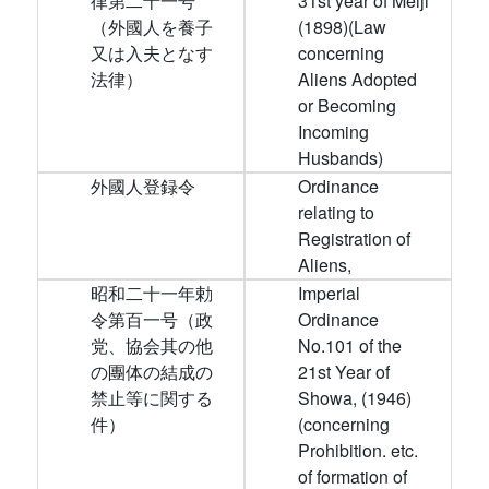
律第二十一号
31st year of Meiji
（外國人を養子
(1898)(Law
又は入夫となす
concerning
法律）
Aliens Adopted
or Becoming
Incoming
Husbands)
外國人登録令
Ordinance
relating to
Registration of
Aliens,
昭和二十一年勅
Imperial
令第百一号（政
Ordinance
党、協会其の他
No.101 of the
の團体の結成の
21st Year of
禁止等に関する
Showa, (1946)
件）
(concerning
Prohibition. etc.
of formation of