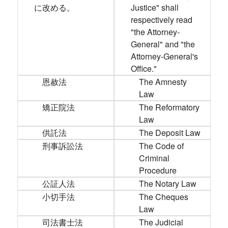
に改める。
Justice" shall
respectively read
"the Attorney-
General" and "the
Attorney-General's
Office."
恩赦法
The Amnesty
Law
矯正院法
The Reformatory
Law
供託法
The Deposit Law
刑事訴訟法
The Code of
Criminal
Procedure
公証人法
The Notary Law
小切手法
The Cheques
Law
司法書士法
The Judicial