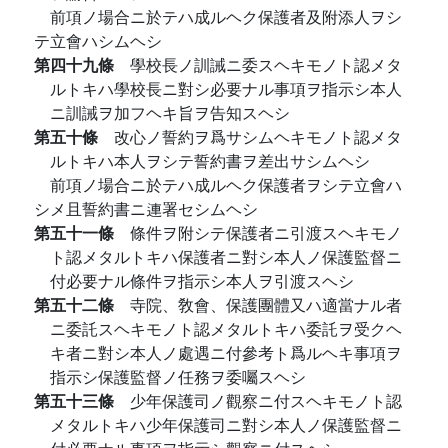
前項ノ場合ニ於テハ成ルヘク保護者及附添人ヲシ
テ立會ハシムヘシ
第四十九條
學校長ノ訓誡ニ委スヘキモノト認メタ
ルトキハ學校長ニ對シ必要ナル事項ヲ指示シ本人
ニ訓誡ヲ加フヘキ旨ヲ告知スヘシ
第五十條
改心ノ誓約ヲ爲サシムヘキモノト認メタ
ルトキハ本人ヲシテ誓約書ヲ差出サシムヘシ
前項ノ場合ニ於テハ成ルヘク保護者ヲシテ立會ハ
シメ且誓約書ニ連署セシムヘシ
第五十一條
條件ヲ附シテ保護者ニ引渡スヘキモノ
ト認メタルトキハ保護者ニ對シ本人ノ保護監督ニ
付必要ナル條件ヲ指示シ本人ヲ引渡スヘシ
第五十二條
寺院、敎會、保護團體又ハ適當ナル者
ニ委託スヘキモノト認メタルトキハ委託ヲ受クヘ
キ者ニ對シ本人ノ處遇ニ付參考ト爲ルヘキ事項ヲ
指示シ保護監督ノ任務ヲ委囑スヘシ
第五十三條
少年保護司ノ觀察ニ付スヘキモノト認
メタルトキハ少年保護司ニ對シ本人ノ保護監督ニ