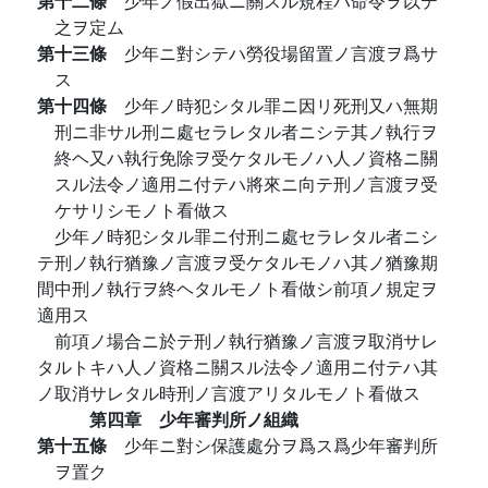
第十二條
少年ノ假出獄ニ關スル規程ハ命令ヲ以テ
之ヲ定ム
第十三條
少年ニ對シテハ勞役場留置ノ言渡ヲ爲サ
ス
第十四條
少年ノ時犯シタル罪ニ因リ死刑又ハ無期
刑ニ非サル刑ニ處セラレタル者ニシテ其ノ執行ヲ
終ヘ又ハ執行免除ヲ受ケタルモノハ人ノ資格ニ關
スル法令ノ適用ニ付テハ將來ニ向テ刑ノ言渡ヲ受
ケサリシモノト看做ス
少年ノ時犯シタル罪ニ付刑ニ處セラレタル者ニシ
テ刑ノ執行猶豫ノ言渡ヲ受ケタルモノハ其ノ猶豫期
間中刑ノ執行ヲ終ヘタルモノト看做シ前項ノ規定ヲ
適用ス
前項ノ場合ニ於テ刑ノ執行猶豫ノ言渡ヲ取消サレ
タルトキハ人ノ資格ニ關スル法令ノ適用ニ付テハ其
ノ取消サレタル時刑ノ言渡アリタルモノト看做ス
第四章 少年審判所ノ組織
第十五條
少年ニ對シ保護處分ヲ爲ス爲少年審判所
ヲ置ク