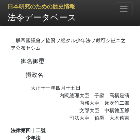
日本研究のための歴史情報
法令データベース
朕帝國議會ノ協贊ヲ經タル少年法ヲ裁可シ玆ニ之
ヲ公布セシム
御名御璽
攝政名
大正十一年四月十五日
內閣總理大臣 子爵 高橋是淸
內務大臣 床次竹二郞
文部大臣 中橋德五郞
司法大臣 伯爵 大木遠吉
法律第四十二號
少年法