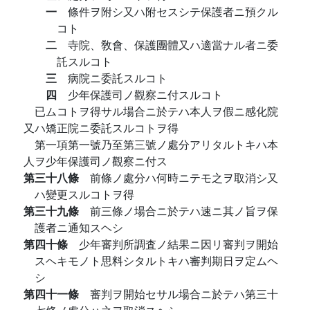
一
條件ヲ附シ又ハ附セスシテ保護者ニ預クル
コト
二
寺院、敎會、保護團體又ハ適當ナル者ニ委
託スルコト
三
病院ニ委託スルコト
四
少年保護司ノ觀察ニ付スルコト
已ムコトヲ得サル場合ニ於テハ本人ヲ假ニ感化院
又ハ矯正院ニ委託スルコトヲ得
第一項第一號乃至第三號ノ處分アリタルトキハ本
人ヲ少年保護司ノ觀察ニ付ス
第三十八條
前條ノ處分ハ何時ニテモ之ヲ取消シ又
ハ變更スルコトヲ得
第三十九條
前三條ノ場合ニ於テハ速ニ其ノ旨ヲ保
護者ニ通知スヘシ
第四十條
少年審判所調査ノ結果ニ因リ審判ヲ開始
スヘキモノト思料シタルトキハ審判期日ヲ定ムヘ
シ
第四十一條
審判ヲ開始セサル場合ニ於テハ第三十