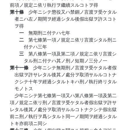
前項ノ規定ニ依リ執行ヲ繼續スルコトヲ得
第十條
少年ニシテ懲役又ハ禁錮ノ言渡ヲ受ケタル
者ニハ左ノ期間ヲ經過シタル後假出獄ヲ許スコト
ヲ得
一
無期刑ニ付テハ七年
二
第七條第一項ノ規定ニ依リ言渡シタル刑ニ
付テハ三年
三
第八條第一項及第二項ノ規定ニ依リ言渡シ
タル刑ニ付テハ其ノ刑ノ短期ノ三分ノ一
第十一條
少年ニシテ無期刑ノ言渡ヲ受ケタル者假
出獄ヲ許サレタル後其ノ處分ヲ取消サルルコトナ
クシテ十年ヲ經過シタルトキハ刑ノ執行終リタル
モノトス
少年ニシテ第七條第一項又ハ第八條第一項及第二
項ノ規定ニ依リ刑ノ言渡ヲ受ケタル者假出獄ヲ許サ
レタル後其ノ處分ヲ取消サルルコトナクシテ假出獄
前ニ刑ノ執行ヲ爲シタルト同一ノ期間ヲ經過シタル
トキ亦前項ニ同シ