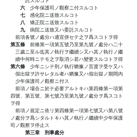
託スルコト
六
少年保護司ノ觀察ニ付スルコト
七
感化院ニ送致スルコト
八
矯正院ニ送致スルコト
九
病院ニ送致又ハ委託スルコト
前項各號ノ處分ハ適宜併セテ之ヲ爲スコトヲ得
第五條
前條第一項第五號乃至第九號ノ處分ハ二十
三歲ニ至ル迄其ノ執行ヲ繼續シ又ハ其ノ執行ノ繼
續中何時ニテモ之ヲ取消シ若ハ變更スルコトヲ得
第六條
少年ニシテ刑ノ執行猶豫ノ言渡ヲ受ケ又ハ
假出獄ヲ許サレタル者ハ猶豫又ハ假出獄ノ期間內
少年保護司ノ觀察ニ付ス
前項ノ場合ニ於テ必要アルトキハ第四條第一項第
四號、第五號、第七號乃至第九號ノ處分ヲ爲スコト
ヲ得
前項ノ規定ニ依リ第四條第一項第七號又ハ第八號
ノ處分ヲ爲シタルトキハ其ノ執行ノ繼續中少年保護
司ノ觀察ヲ停止ス
第三章 刑事處分