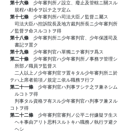
第十六條
少年審判所ノ設立、廢止及管轄ニ關スル
規程ハ勅令ヲ以テ之ヲ定ム
第十七條
少年審判所ハ司法大臣ノ監督ニ屬ス
司法大臣ハ控訴院長及地方裁判所長ニ少年審判所
ノ監督ヲ命スルコトヲ得
第十八條
少年審判所ニ少年審判官、少年保護司及
書記ヲ置ク
第十九條
少年審判官ハ單獨ニテ審判ヲ爲ス
第二十條
少年審判官ハ少年審判所ノ事務ヲ管理シ
所部ノ職員ヲ監督ス
二人以上ノ少年審判官ヲ置キタル少年審判所ニ於
テハ上席者前項ノ規定ニ依ル職務ヲ行フ
第二十一條
少年審判官ハ判事ヲシテ之ヲ兼ネシム
ルコトヲ得
判事タル資格ヲ有スル少年審判官ハ判事ヲ兼ヌル
コトヲ得
第二十二條
少年審判官審判ノ公平ニ付嫌疑ヲ生ス
ヘキ事由アリト思料スルトキハ職務ノ執行ヲ避ク
ヘシ