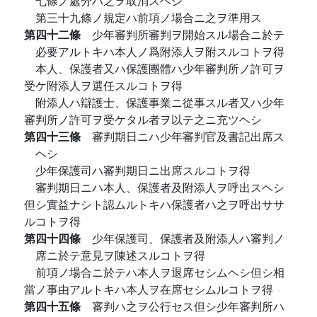
七條ノ處分ハ之ヲ取消スヘシ
第三十九條ノ規定ハ前項ノ場合ニ之ヲ準用ス
第四十二條
少年審判所審判ヲ開始スル場合ニ於テ
必要アルトキハ本人ノ爲附添人ヲ附スルコトヲ得
本人、保護者又ハ保護團體ハ少年審判所ノ許可ヲ
受ケ附添人ヲ選任スルコトヲ得
附添人ハ辯護士、保護事業ニ從事スル者又ハ少年
審判所ノ許可ヲ受ケタル者ヲ以テ之ニ充ツヘシ
第四十三條
審判期日ニハ少年審判官及書記出席ス
ヘシ
少年保護司ハ審判期日ニ出席スルコトヲ得
審判期日ニハ本人、保護者及附添人ヲ呼出スヘシ
但シ實益ナシト認ムルトキハ保護者ハ之ヲ呼出ササ
ルコトヲ得
第四十四條
少年保護司、保護者及附添人ハ審判ノ
席ニ於テ意見ヲ陳述スルコトヲ得
前項ノ場合ニ於テハ本人ヲ退席セシムヘシ但シ相
當ノ事由アルトキハ本人ヲ在席セシムルコトヲ得
第四十五條
審判ハ之ヲ公行セス但シ少年審判所ハ