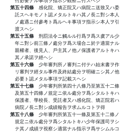
付必要ナル事項ヲ指示シ觀察ニ付スヘシ
第五十四條
感化院、矯正院又ハ病院ニ送致又ハ委
託スヘキモノト認メタルトキハ其ノ長ニ對シ本人
ノ處遇ニ付參考ト爲ルヘキ事項ヲ指示シ本人ヲ引
渡スヘシ
第五十五條
刑罰法令ニ觸ルル行爲ヲ爲ス虞アル少
年ニ對シ前三條ノ處分ヲ爲ス場合ニ於テ適當ナル
親權者、後見人、戶主其ノ他ノ保護者アルトキハ
其ノ承諾ヲ經ヘシ
第五十六條
少年審判所ノ審判ニ付テハ始末書ヲ作
リ審判ヲ經タル事件及終結處分ヲ明確ニシ其ノ他
必要ト認メタル事項ヲ記載スヘシ
第五十七條
少年審判所第四十八條乃至第五十二條
及第五十四條ノ規定ニ依ル處分ヲ爲シタルトキハ
保護者、學校長、受託者又ハ感化院、矯正院若ハ
病院ノ長ニ對シ成績報告ヲ求ムルコトヲ得
第五十八條
少年審判所第五十一條及第五十二條ノ
規定ニ依ル處分ヲ爲シタルトキハ少年保護司ヲシ
テ其ノ成績ヲ視察シ適當ナル指示ヲ爲サシムルコ