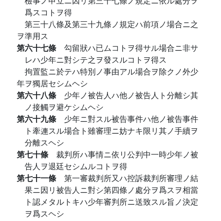
檢事ノ申立ニ因リ第三十七條ノ規定ニ依ル處分ヲ
爲スコトヲ得
第三十八條及第三十九條ノ規定ハ前項ノ場合ニ之
ヲ準用ス
第六十七條
勾留狀ハ已ムコトヲ得サル場合ニ非サ
レハ少年ニ對シテ之ヲ發スルコトヲ得ス
拘置監ニ於テハ特別ノ事由アル場合ヲ除クノ外少
年ヲ獨居セシムヘシ
第六十八條
少年ノ被告人ハ他ノ被告人ト分離シ其
ノ接觸ヲ避ケシムヘシ
第六十九條
少年ニ對スル被告事件ハ他ノ被告事件
ト牽連スル場合ト雖審理ニ妨ナキ限リ其ノ手續ヲ
分離スヘシ
第七十條
裁判所ハ事情ニ依リ公判中一時少年ノ被
告人ヲ退廷セシムルコトヲ得
第七十一條
第一審裁判所又ハ控訴裁判所審理ノ結
果ニ因リ被告人ニ對シ第四條ノ處分ヲ爲スヲ相當
ト認メタルトキハ少年審判所ニ送致スル旨ノ決定
ヲ爲スヘシ