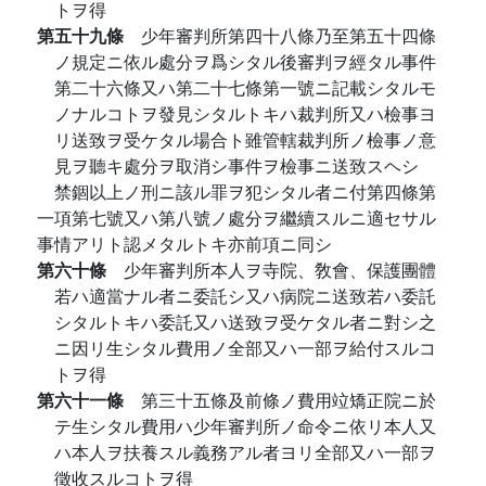
トヲ得
第五十九條
少年審判所第四十八條乃至第五十四條
ノ規定ニ依ル處分ヲ爲シタル後審判ヲ經タル事件
第二十六條又ハ第二十七條第一號ニ記載シタルモ
ノナルコトヲ發見シタルトキハ裁判所又ハ檢事ヨ
リ送致ヲ受ケタル場合ト雖管轄裁判所ノ檢事ノ意
見ヲ聽キ處分ヲ取消シ事件ヲ檢事ニ送致スヘシ
禁錮以上ノ刑ニ該ル罪ヲ犯シタル者ニ付第四條第
一項第七號又ハ第八號ノ處分ヲ繼續スルニ適セサル
事情アリト認メタルトキ亦前項ニ同シ
第六十條
少年審判所本人ヲ寺院、敎會、保護團體
若ハ適當ナル者ニ委託シ又ハ病院ニ送致若ハ委託
シタルトキハ委託又ハ送致ヲ受ケタル者ニ對シ之
ニ因リ生シタル費用ノ全部又ハ一部ヲ給付スルコ
トヲ得
第六十一條
第三十五條及前條ノ費用竝矯正院ニ於
テ生シタル費用ハ少年審判所ノ命令ニ依リ本人又
ハ本人ヲ扶養スル義務アル者ヨリ全部又ハ一部ヲ
徵收スルコトヲ得