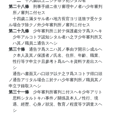
二
十六歲以上ニシテ罪ヲ犯シタル者
第二十八條
刑事手續ニ依リ審理中ノ者ハ少年審判
所ノ審判ニ付セス
十四歲ニ滿タサル者ハ地方長官ヨリ送致ヲ受ケタ
ル場合ヲ除クノ外少年審判所ノ審判ニ付セス
第二十九條
少年審判所ニ於テ保護處分ヲ爲スヘキ
少年アルコトヲ認知シタル者ハ之ヲ少年審判所又
ハ其ノ職員ニ通告スヘシ
第三十條
通告ヲ爲スニハ其ノ事由ヲ開示シ成ルヘ
ク本人及其ノ保護者ノ氏名、住所、年齡、職業、
性行等ヲ申立テ且參考ト爲ルヘキ資料ヲ差出スヘ
シ
通告ハ書面又ハ口頭ヲ以テ之ヲ爲スコトヲ得口頭
ノ通告アリタル場合ニ於テハ少年審判所ノ職員其ノ
申立ヲ錄取スヘシ
第三十一條
少年審判所審判ニ付スヘキ少年アリト
思料シタルトキハ事件ノ關係及本人ノ性行、境
遇、經歷、心身ノ狀況、敎育ノ程度等ヲ調査スヘ
シ