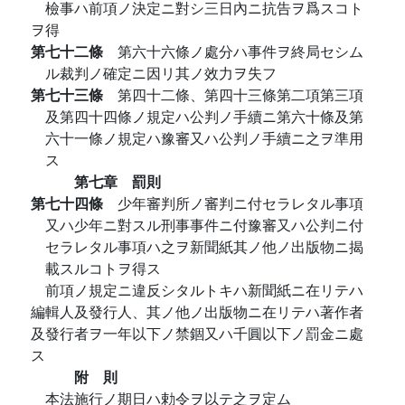
檢事ハ前項ノ決定ニ對シ三日內ニ抗告ヲ爲スコト
ヲ得
第七十二條
第六十六條ノ處分ハ事件ヲ終局セシム
ル裁判ノ確定ニ因リ其ノ效力ヲ失フ
第七十三條
第四十二條、第四十三條第二項第三項
及第四十四條ノ規定ハ公判ノ手續ニ第六十條及第
六十一條ノ規定ハ豫審又ハ公判ノ手續ニ之ヲ準用
ス
第七章 罰則
第七十四條
少年審判所ノ審判ニ付セラレタル事項
又ハ少年ニ對スル刑事事件ニ付豫審又ハ公判ニ付
セラレタル事項ハ之ヲ新聞紙其ノ他ノ出版物ニ揭
載スルコトヲ得ス
前項ノ規定ニ違反シタルトキハ新聞紙ニ在リテハ
編輯人及發行人、其ノ他ノ出版物ニ在リテハ著作者
及發行者ヲ一年以下ノ禁錮又ハ千圓以下ノ罰金ニ處
ス
附 則
本法施行ノ期日ハ勅令ヲ以テ之ヲ定ム