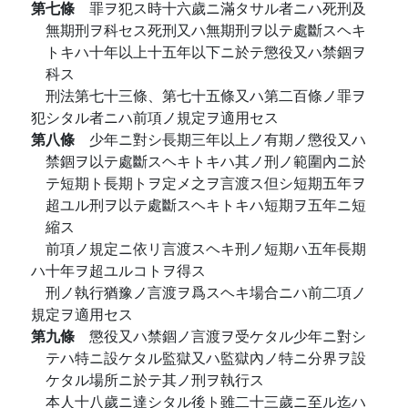
第七條
罪ヲ犯ス時十六歲ニ滿タサル者ニハ死刑及
無期刑ヲ科セス死刑又ハ無期刑ヲ以テ處斷スヘキ
トキハ十年以上十五年以下ニ於テ懲役又ハ禁錮ヲ
科ス
刑法第七十三條、第七十五條又ハ第二百條ノ罪ヲ
犯シタル者ニハ前項ノ規定ヲ適用セス
第八條
少年ニ對シ長期三年以上ノ有期ノ懲役又ハ
禁錮ヲ以テ處斷スヘキトキハ其ノ刑ノ範圍內ニ於
テ短期ト長期トヲ定メ之ヲ言渡ス但シ短期五年ヲ
超ユル刑ヲ以テ處斷スヘキトキハ短期ヲ五年ニ短
縮ス
前項ノ規定ニ依リ言渡スヘキ刑ノ短期ハ五年長期
ハ十年ヲ超ユルコトヲ得ス
刑ノ執行猶豫ノ言渡ヲ爲スヘキ場合ニハ前二項ノ
規定ヲ適用セス
第九條
懲役又ハ禁錮ノ言渡ヲ受ケタル少年ニ對シ
テハ特ニ設ケタル監獄又ハ監獄內ノ特ニ分界ヲ設
ケタル場所ニ於テ其ノ刑ヲ執行ス
本人十八歲ニ達シタル後ト雖二十三歲ニ至ル迄ハ