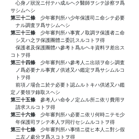
心身ノ狀況ニ付テハ成ルヘク醫師ヲシテ診察ヲ爲
サシムヘシ
第三十二條
少年審判所ハ少年保護司ニ命シテ必要
ナル調査ヲ爲サシムヘシ
第三十三條
少年審判所ハ事實ノ取調ヲ保護者ニ命
シ又ハ之ヲ保護團體ニ委託スルコトヲ得
保護者及保護團體ハ參考ト爲ルヘキ資料ヲ差出ス
コトヲ得
第三十四條
少年審判所ハ參考人ニ出頭ヲ命シ調査
ノ爲必要ナル事實ノ供述又ハ鑑定ヲ爲サシムルコ
トヲ得
前項ノ場合ニ於テ必要ト認ムルトキハ供述又ハ鑑
定ノ要領ヲ錄取スヘシ
第三十五條
參考人ハ命令ノ定ムル所ニ依リ費用ヲ
請求スルコトヲ得
第三十六條
少年審判所ハ必要ニ依リ何時ニテモ少
年保護司ヲシテ本人ヲ同行セシムルコトヲ得
第三十七條
少年審判所ハ事情ニ從ヒ本人ニ對シ假
ニ左ノ處分ヲ爲スコトヲ得