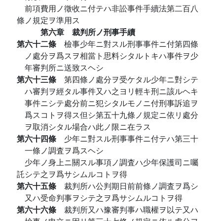
前項費用ノ徵收ニ付テハ非訟事件手續法第二百八
條ノ規定ヲ準用ス
第六章 裁判所ノ刑事手續
第六十二條
檢事少年ニ對スル刑事事件ニ付第四條
ノ處分ヲ爲スヲ相當ト思料シタルトキハ事件ヲ少
年審判所ニ送致スヘシ
第六十三條
第四條ノ處分ヲ受ケタル少年ニ對シテ
ハ審判ヲ經タル事件又ハ之ヨリ輕キ刑ニ該ルヘキ
事件ニシテ處分前ニ犯シタルモノニ付刑事訴追ヲ
爲スコトヲ得ス但シ第五十九條ノ規定ニ依リ處分
ヲ取消シタル場合ハ此ノ限ニ在ラス
第六十四條
少年ニ對スル刑事事件ニ付テハ第三十
一條ノ調査ヲ爲スヘシ
少年ノ身上ニ關スル事項ノ調査ハ少年保護司ニ囑
託シテ之ヲ爲サシムルコトヲ得
第六十五條
裁判所ハ公判期日前前條ノ調査ヲ爲シ
又ハ受命判事ヲシテ之ヲ爲サシムルコトヲ得
第六十六條
裁判所又ハ豫審判事ハ職權ヲ以テ又ハ