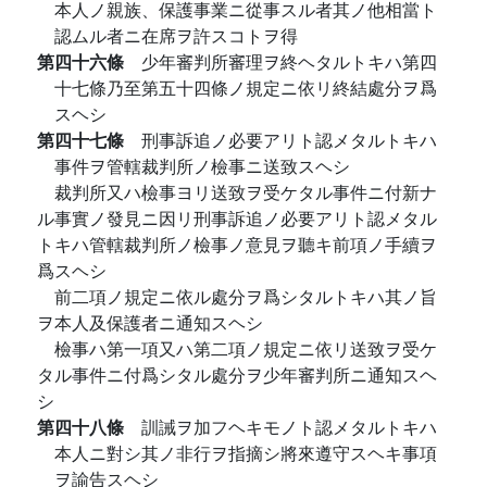
本人ノ親族、保護事業ニ從事スル者其ノ他相當ト
認ムル者ニ在席ヲ許スコトヲ得
第四十六條
少年審判所審理ヲ終ヘタルトキハ第四
十七條乃至第五十四條ノ規定ニ依リ終結處分ヲ爲
スヘシ
第四十七條
刑事訴追ノ必要アリト認メタルトキハ
事件ヲ管轄裁判所ノ檢事ニ送致スヘシ
裁判所又ハ檢事ヨリ送致ヲ受ケタル事件ニ付新ナ
ル事實ノ發見ニ因リ刑事訴追ノ必要アリト認メタル
トキハ管轄裁判所ノ檢事ノ意見ヲ聽キ前項ノ手續ヲ
爲スヘシ
前二項ノ規定ニ依ル處分ヲ爲シタルトキハ其ノ旨
ヲ本人及保護者ニ通知スヘシ
檢事ハ第一項又ハ第二項ノ規定ニ依リ送致ヲ受ケ
タル事件ニ付爲シタル處分ヲ少年審判所ニ通知スヘ
シ
第四十八條
訓誡ヲ加フヘキモノト認メタルトキハ
本人ニ對シ其ノ非行ヲ指摘シ將來遵守スヘキ事項
ヲ諭告スヘシ