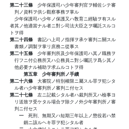
第二十三條
少年保護司ハ少年審判官ヲ輔佐シテ審
判ノ資料ヲ供シ觀察事務ヲ掌ル
少年保護司ハ少年ノ保護又ハ敎育ニ經驗ヲ有スル
者其ノ他適當ナル者ニ對シ司法大臣之ヲ囑託スルコ
トヲ得
第二十四條
書記ハ上司ノ指揮ヲ承ケ審判ニ關スル
書類ノ調製ヲ掌リ庶務ニ從事ス
第二十五條
少年審判所及少年保護司ハ其ノ職務ヲ
行フニ付公務所又ハ公務員ニ對シ囑託ヲ爲シ其ノ
他必要ナル補助ヲ求ムルコトヲ得
第五章 少年審判所ノ手續
第二十六條
大審院ノ特別權限ニ屬スル罪ヲ犯シタ
ル者ハ少年審判所ノ審判ニ付セス
第二十七條
左ニ記載シタル者ハ裁判所又ハ檢事ヨ
リ送致ヲ受ケタル場合ヲ除クノ外少年審判所ノ審
判ニ付セス
一
死刑、無期又ハ短期三年以上ノ懲役若ハ禁
錮ニ該ルヘキ罪ヲ犯シタル者