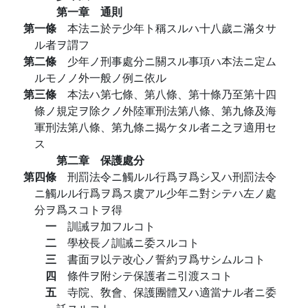
第一章 通則
第一條
本法ニ於テ少年ト稱スルハ十八歲ニ滿タサ
ル者ヲ謂フ
第二條
少年ノ刑事處分ニ關スル事項ハ本法ニ定ム
ルモノノ外一般ノ例ニ依ル
第三條
本法ハ第七條、第八條、第十條乃至第十四
條ノ規定ヲ除クノ外陸軍刑法第八條、第九條及海
軍刑法第八條、第九條ニ揭ケタル者ニ之ヲ適用セ
ス
第二章 保護處分
第四條
刑罰法令ニ觸ルル行爲ヲ爲シ又ハ刑罰法令
ニ觸ルル行爲ヲ爲ス虞アル少年ニ對シテハ左ノ處
分ヲ爲スコトヲ得
一
訓誡ヲ加フルコト
二
學校長ノ訓誡ニ委スルコト
三
書面ヲ以テ改心ノ誓約ヲ爲サシムルコト
四
條件ヲ附シテ保護者ニ引渡スコト
五
寺院、敎會、保護團體又ハ適當ナル者ニ委