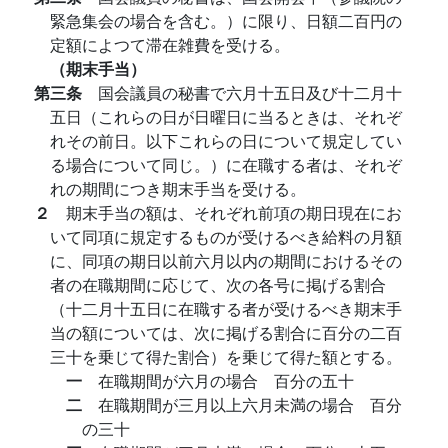
緊急集会の場合を含む。）に限り、日額二百円の
定額によつて滞在雑費を受ける。
（期末手当）
第三条
国会議員の秘書で六月十五日及び十二月十
五日（これらの日が日曜日に当るときは、それぞ
れその前日。以下これらの日について規定してい
る場合について同じ。）に在職する者は、それぞ
れの期間につき期末手当を受ける。
２
期末手当の額は、それぞれ前項の期日現在にお
いて同項に規定するものが受けるべき給料の月額
に、同項の期日以前六月以内の期間におけるその
者の在職期間に応じて、次の各号に掲げる割合
（十二月十五日に在職する者が受けるべき期末手
当の額については、次に掲げる割合に百分の二百
三十を乗じて得た割合）を乗じて得た額とする。
一
在職期間が六月の場合 百分の五十
二
在職期間が三月以上六月未満の場合 百分
の三十