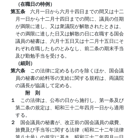
（在職日の特例）
第五条
六月一日から六月十四日までの間又は十二
月一日から十二月十四日までの間に、議員の任期
が満限に達し、又は衆議院が解散されたときは、
その満限に達した日又は解散の日に在職する国会
議員の秘書は、六月十五日又は十二月十五日にそ
れぞれ在職したものとみなし、前二条の期末手当
及び勤勉手当を受ける。
（細則）
第六条
この法律に定めるものを除くほか、国会議
員の秘書の給料等の支給に関する規程は、両議院
の議長が協議して定める。
附 則
１
この法律は、公布の日から施行し、第一条及び
第二条の規定は、昭和三十二年四月一日から適用
する。
２
国会議員の秘書が、改正前の国会議員の歳費、
旅費及び手当等に関する法律（昭和二十二年法律
第八十号）の規定に基き、昭和三十二年四月一日