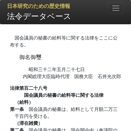
日本研究のための歴史情報
法令データベース
国会議員の秘書の給料等に関する法律をここに公
布する。
御名御璽
昭和三十二年五月二十七日
内閣総理大臣臨時代理 国務大臣 石井光次郎
法律第百二十八号
国会議員の秘書の給料等に関する法律
（給料）
第一条
国会議員の秘書は、給料として月額二万三
千百円を受ける。
（滞在雑費）
第二条
国会議員の秘書は、国会開会中（参議院の