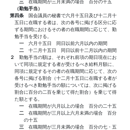
三
在職期間が三月未満の場合 百分の十五
（勤勉手当）
第四条
国会議員の秘書で六月十五日及び十二月十
五日に在職する者は、次の各号に掲げる区分に応
ずる期間におけるその者の在職期間に応じて、勤
勉手当を受ける。
一
六月十五日 同日以前六月以内の期間
二
十二月十五日 同日以前十二月以内の期間
２
勤勉手当の額は、それぞれ前項の期日現在にお
いて同項に規定する者が受けるべき給料月額に、
同項に規定するその者の在職期間に応じて、次の
各号に掲げる割合（十二月十五日に在職する者が
受けるべき勤勉手当の額については、次に掲げる
割合に百分の二百を乗じて得た割合）を乗じて得
た額とする。
一
在職期間が六月以上の場合 百分の二十五
二
在職期間が三月以上六月未満の場合 百分
の十五
三
在職期間が三月未満の場合 百分の七・五