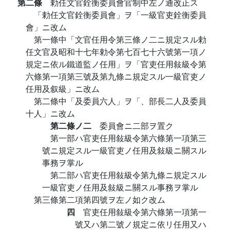
第二條
勅任文官銓衡委員會官制中左ノ通改正ス
「勅任文官銓衡委員會」ヲ「一級官吏銓衡委員
會」ニ改ム
第一條中「文官任用令第三條ノ二ニ規定スル勅
任文官及昭和十七年勅令第七百七十六號第一項ノ
規定ニ依ル鐵道監ノ任用」ヲ「官吏任用敍級令第
六條第一項第三號及第九條ニ規定スル一級官吏ノ
任用及叙級」ニ改ム
第二條中「及委員六人」ヲ「、部長二人及委員
十人」ニ改ム
第二條ノ二
委員會ニ二部ヲ置ク
第一部ハ官吏任用敍級令第六條第一項第三
號ニ規定スル一級官吏ノ任用及敍級ニ關スル
事務ヲ掌ル
第二部ハ官吏任用敍級令第九條ニ規定スル
一級官吏ノ任用及敍級ニ關スル事務ヲ掌ル
第三條第二項第四號ヲ左ノ如ク改ム
四
官吏任用敍級令第六條第一項第一
號又ハ第二號ノ規定ニ依リ任用又ハ