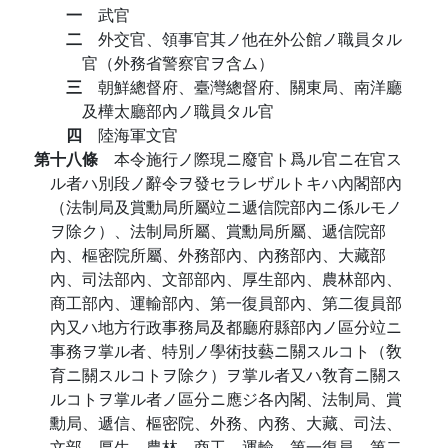
一
武官
二
外交官、領事官其ノ他在外公館ノ職員タル
官（外務省警察官ヲ含ム）
三
朝鮮總督府、臺灣總督府、關東局、南洋廳
及樺太廳部內ノ職員タル官
四
陸海軍文官
第十八條
本令施行ノ際現ニ廢官ト爲ル官ニ在官ス
ル者ハ別段ノ辭令ヲ發セラレザルトキハ內閣部內
（法制局及賞勳局所屬竝ニ遞信院部內ニ係ルモノ
ヲ除ク）、法制局所屬、賞勳局所屬、遞信院部
內、樞密院所屬、外務部內、內務部內、大藏部
內、司法部內、文部部內、厚生部內、農林部內、
商工部內、運輸部內、第一復員部內、第二復員部
內又ハ地方行政事務局及都廳府縣部內ノ區分竝ニ
事務ヲ掌ル者、特別ノ學術技藝ニ關スルコト（敎
育ニ關スルコトヲ除ク）ヲ掌ル者又ハ敎育ニ關ス
ルコトヲ掌ル者ノ區分ニ應ジ各內閣、法制局、賞
勳局、遞信、樞密院、外務、內務、大藏、司法、
文部、厚生、農林、商工、運輸、第一復員、第二