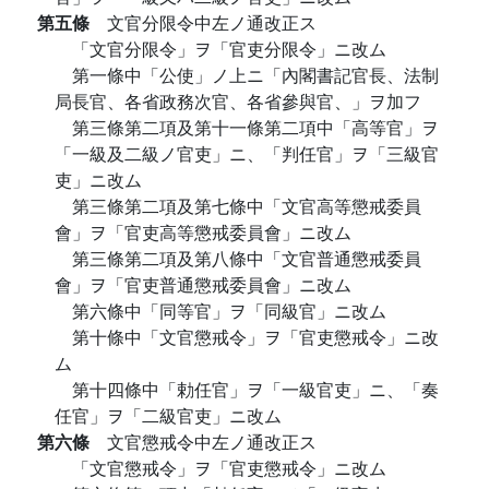
第五條
文官分限令中左ノ通改正ス
「文官分限令」ヲ「官吏分限令」ニ改ム
第一條中「公使」ノ上ニ「內閣書記官長、法制
局長官、各省政務次官、各省參與官、」ヲ加フ
第三條第二項及第十一條第二項中「高等官」ヲ
「一級及二級ノ官吏」ニ、「判任官」ヲ「三級官
吏」ニ改ム
第三條第二項及第七條中「文官高等懲戒委員
會」ヲ「官吏高等懲戒委員會」ニ改ム
第三條第二項及第八條中「文官普通懲戒委員
會」ヲ「官吏普通懲戒委員會」ニ改ム
第六條中「同等官」ヲ「同級官」ニ改ム
第十條中「文官懲戒令」ヲ「官吏懲戒令」ニ改
ム
第十四條中「勅任官」ヲ「一級官吏」ニ、「奏
任官」ヲ「二級官吏」ニ改ム
第六條
文官懲戒令中左ノ通改正ス
「文官懲戒令」ヲ「官吏懲戒令」ニ改ム