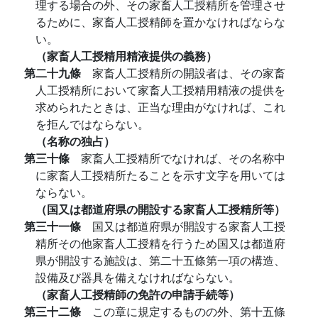
理する場合の外、その家畜人工授精所を管理させ
るために、家畜人工授精師を置かなければならな
い。
（家畜人工授精用精液提供の義務）
第二十九條
家畜人工授精所の開設者は、その家畜
人工授精所において家畜人工授精用精液の提供を
求められたときは、正当な理由がなければ、これ
を拒んではならない。
（名称の独占）
第三十條
家畜人工授精所でなければ、その名称中
に家畜人工授精所たることを示す文字を用いては
ならない。
（国又は都道府県の開設する家畜人工授精所等）
第三十一條
国又は都道府県が開設する家畜人工授
精所その他家畜人工授精を行うため国又は都道府
県が開設する施設は、第二十五條第一項の構造、
設備及び器具を備えなければならない。
（家畜人工授精師の免許の申請手続等）
第三十二條
この章に規定するものの外、第十五條