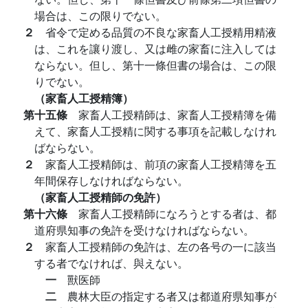
場合は、この限りでない。
２
省令で定める品質の不良な家畜人工授精用精液
は、これを讓り渡し、又は雌の家畜に注入しては
ならない。但し、第十一條但書の場合は、この限
りでない。
（家畜人工授精簿）
第十五條
家畜人工授精師は、家畜人工授精簿を備
えて、家畜人工授精に関する事項を記載しなけれ
ばならない。
２
家畜人工授精師は、前項の家畜人工授精簿を五
年間保存しなければならない。
（家畜人工授精師の免許）
第十六條
家畜人工授精師になろうとする者は、都
道府県知事の免許を受けなければならない。
２
家畜人工授精師の免許は、左の各号の一に該当
する者でなければ、與えない。
一
獸医師
二
農林大臣の指定する者又は都道府県知事が