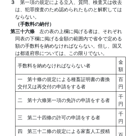
３
第一項の規定による立入、質問、検査又は收去
は、犯罪搜査のため認められたものと解釈しては
ならない。
（手数料の納付）
第三十六條
左の表の上欄に掲げる者は、それぞれ
同表の下欄に掲げる金額の範囲内で省令で定める
額の手数料を納めなければならない。但し、国又
は都道府県については、この限りでない。
金
手数料を納めなければならない者
額
一 第十條の規定による種畜証明書の書換
百
交付又は再交付の申請をする者
円
千
二 第十六條第一項の免許の申請をする者
円
千
三 第二十四條の許可の申請をする者
円
四 第三十二條の規定による家畜人工授精
百