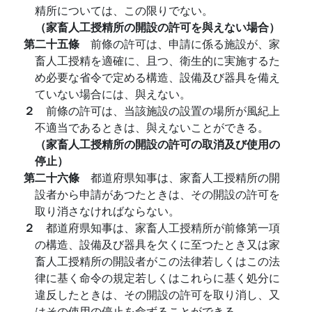
精所については、この限りでない。
（家畜人工授精所の開設の許可を與えない場合）
第二十五條
前條の許可は、申請に係る施設が、家
畜人工授精を適確に、且つ、衛生的に実施するた
め必要な省令で定める構造、設備及び器具を備え
ていない場合には、與えない。
２
前條の許可は、当該施設の設置の場所が風紀上
不適当であるときは、與えないことができる。
（家畜人工授精所の開設の許可の取消及び使用の
停止）
第二十六條
都道府県知事は、家畜人工授精所の開
設者から申請があつたときは、その開設の許可を
取り消さなければならない。
２
都道府県知事は、家畜人工授精所が前條第一項
の構造、設備及び器具を欠くに至つたとき又は家
畜人工授精所の開設者がこの法律若しくはこの法
律に基く命令の規定若しくはこれらに基く処分に
違反したときは、その開設の許可を取り消し、又
はその使用の停止を命ずることができる。