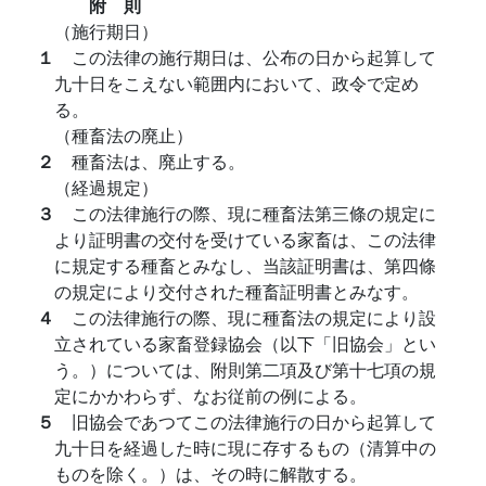
附 則
（施行期日）
１
この法律の施行期日は、公布の日から起算して
九十日をこえない範囲内において、政令で定め
る。
（種畜法の廃止）
２
種畜法は、廃止する。
（経過規定）
３
この法律施行の際、現に種畜法第三條の規定に
より証明書の交付を受けている家畜は、この法律
に規定する種畜とみなし、当該証明書は、第四條
の規定により交付された種畜証明書とみなす。
４
この法律施行の際、現に種畜法の規定により設
立されている家畜登録協会（以下「旧協会」とい
う。）については、附則第二項及び第十七項の規
定にかかわらず、なお従前の例による。
５
旧協会であつてこの法律施行の日から起算して
九十日を経過した時に現に存するもの（清算中の
ものを除く。）は、その時に解散する。