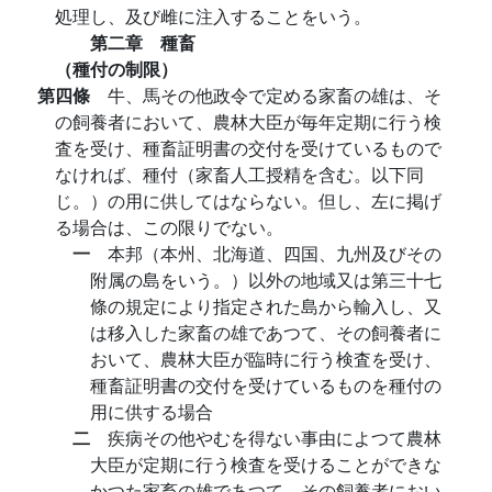
処理し、及び雌に注入することをいう。
第二章 種畜
（種付の制限）
第四條
牛、馬その他政令で定める家畜の雄は、そ
の飼養者において、農林大臣が毎年定期に行う検
査を受け、種畜証明書の交付を受けているもので
なければ、種付（家畜人工授精を含む。以下同
じ。）の用に供してはならない。但し、左に掲げ
る場合は、この限りでない。
一
本邦（本州、北海道、四国、九州及びその
附属の島をいう。）以外の地域又は第三十七
條の規定により指定された島から輸入し、又
は移入した家畜の雄であつて、その飼養者に
おいて、農林大臣が臨時に行う検査を受け、
種畜証明書の交付を受けているものを種付の
用に供する場合
二
疾病その他やむを得ない事由によつて農林
大臣が定期に行う検査を受けることができな
かつた家畜の雄であつて、その飼養者におい