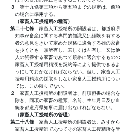
３
第十九條第三項から第五項までの規定は、前項
の場合に準用する。
（家畜人工授精所の種畜）
第二十七條
家畜人工授精所の開設者は、都道府県
知事が畜産に関する專門的知識又は経験を有する
者の意見をきいて定めた規格に適合する雄の家畜
を少くとも一頭所有し、若しくは占有し、又は他
人の飼養する家畜であつて規格に適合するものの
家畜人工授精用精液を契約等により提供できるよ
うにしておかなければならない。但し、家畜人工
授精用精液の採取をしない家畜人工授精所につい
ては、この限りでない。
２
家畜人工授精所の開設者は、前項但書の場合を
除き、同項の家畜の種類、名前、生年月日及び血
統を都道府県知事に届け出なければならない。
（家畜人工授精所の管理）
第二十八條
家畜人工授精所の開設者は、みずから
家畜人工授精師であつてその家畜人工授精所を管