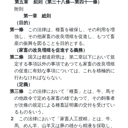
第五章
罰則（第三十八條―第四十一條）
附則
第一章 総則
（目的）
第一條
この法律は、種畜を確保し、その利用を増
強し、その他家畜の改良増殖を促進し、もつて畜
産の振興を図ることを目的とする。
（家畜の改良増殖を促進する義務）
第二條
国又は都道府県は、第二章以下において規
定する事項以外の事項であつても家畜の改良増殖
の促進に有効な事項については、これを積極的に
行わなければならない。
（定義）
第三條
この法律において「種畜」とは、牛、馬そ
の他政令で定める家畜の雄であつて、その飼養者
が次條の規定による種畜証明書の交付を受けてい
るものをいう。
２
この法律において「家畜人工授精」とは、牛、
馬、めん羊、山羊又は豚の雄から精液を採取し、