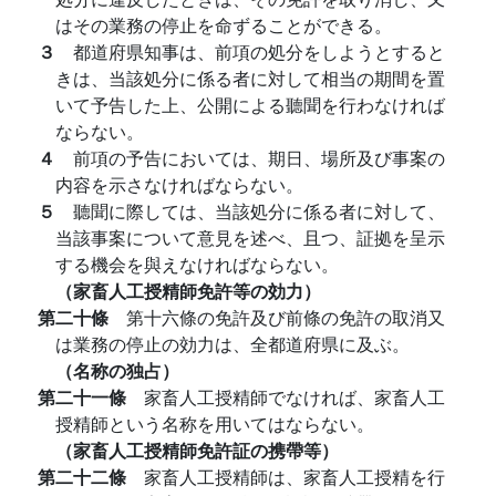
はその業務の停止を命ずることができる。
３
都道府県知事は、前項の処分をしようとすると
きは、当該処分に係る者に対して相当の期間を置
いて予告した上、公開による聽聞を行わなければ
ならない。
４
前項の予告においては、期日、場所及び事案の
内容を示さなければならない。
５
聽聞に際しては、当該処分に係る者に対して、
当該事案について意見を述べ、且つ、証拠を呈示
する機会を與えなければならない。
（家畜人工授精師免許等の効力）
第二十條
第十六條の免許及び前條の免許の取消又
は業務の停止の効力は、全都道府県に及ぶ。
（名称の独占）
第二十一條
家畜人工授精師でなければ、家畜人工
授精師という名称を用いてはならない。
（家畜人工授精師免許証の携帶等）
第二十二條
家畜人工授精師は、家畜人工授精を行