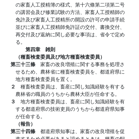
の家畜人工授精簿の様式、第十六條第二項第二号
の講習会及び修業試験の方法、家畜人工授精師の
免許及び家畜人工授精所の開設の許可の申請手続
並びに家畜人工授精師免許証の交付、書換交付、
再交付及び返納に関し必要な事項は、省令で定め
る。
第四章 雑則
（種畜検査委員及び地方種畜検査委員）
第三十三條
家畜の改良増殖に関する事務を処理さ
せるため、農林省に種畜検査委員を、都道府県に
地方種畜検査委員を置く。
２
種畜検査委員は、畜産に関し知識経験を有する
農林省の職員のうちから農林大臣が任命する。
３
地方種畜検査委員は、畜産に関し知識経験を有
する都道府県の技術吏員のうちから都道府県知事
が任命する。
（報告）
第三十四條
都道府県知事は、家畜の改良増殖を促
進するため必要があると認めるときは、種畜の飼