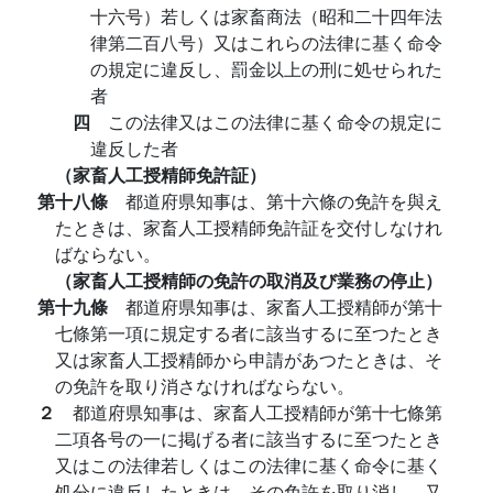
十六号）若しくは家畜商法（昭和二十四年法
律第二百八号）又はこれらの法律に基く命令
の規定に違反し、罰金以上の刑に処せられた
者
四
この法律又はこの法律に基く命令の規定に
違反した者
（家畜人工授精師免許証）
第十八條
都道府県知事は、第十六條の免許を與え
たときは、家畜人工授精師免許証を交付しなけれ
ばならない。
（家畜人工授精師の免許の取消及び業務の停止）
第十九條
都道府県知事は、家畜人工授精師が第十
七條第一項に規定する者に該当するに至つたとき
又は家畜人工授精師から申請があつたときは、そ
の免許を取り消さなければならない。
２
都道府県知事は、家畜人工授精師が第十七條第
二項各号の一に掲げる者に該当するに至つたとき
又はこの法律若しくはこの法律に基く命令に基く
処分に違反したときは、その免許を取り消し、又