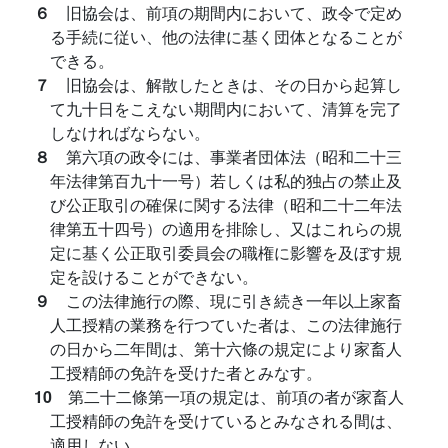
６
旧協会は、前項の期間内において、政令で定め
る手続に従い、他の法律に基く団体となることが
できる。
７
旧協会は、解散したときは、その日から起算し
て九十日をこえない期間内において、清算を完了
しなければならない。
８
第六項の政令には、事業者団体法（昭和二十三
年法律第百九十一号）若しくは私的独占の禁止及
び公正取引の確保に関する法律（昭和二十二年法
律第五十四号）の適用を排除し、又はこれらの規
定に基く公正取引委員会の職権に影響を及ぼす規
定を設けることができない。
９
この法律施行の際、現に引き続き一年以上家畜
人工授精の業務を行つていた者は、この法律施行
の日から二年間は、第十六條の規定により家畜人
工授精師の免許を受けた者とみなす。
10
第二十二條第一項の規定は、前項の者が家畜人
工授精師の免許を受けているとみなされる間は、
適用しない。