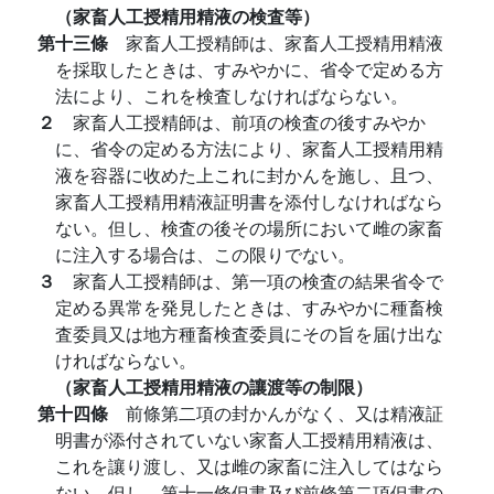
（家畜人工授精用精液の検査等）
第十三條
家畜人工授精師は、家畜人工授精用精液
を採取したときは、すみやかに、省令で定める方
法により、これを検査しなければならない。
２
家畜人工授精師は、前項の検査の後すみやか
に、省令の定める方法により、家畜人工授精用精
液を容器に收めた上これに封かんを施し、且つ、
家畜人工授精用精液証明書を添付しなければなら
ない。但し、検査の後その場所において雌の家畜
に注入する場合は、この限りでない。
３
家畜人工授精師は、第一項の検査の結果省令で
定める異常を発見したときは、すみやかに種畜検
査委員又は地方種畜検査委員にその旨を届け出な
ければならない。
（家畜人工授精用精液の讓渡等の制限）
第十四條
前條第二項の封かんがなく、又は精液証
明書が添付されていない家畜人工授精用精液は、
これを讓り渡し、又は雌の家畜に注入してはなら
ない。但し、第十一條但書及び前條第二項但書の