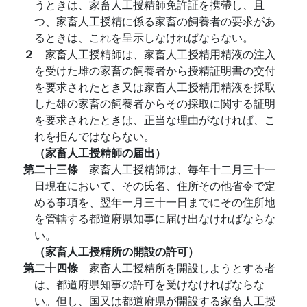
うときは、家畜人工授精師免許証を携帶し、且
つ、家畜人工授精に係る家畜の飼養者の要求があ
るときは、これを呈示しなければならない。
２
家畜人工授精師は、家畜人工授精用精液の注入
を受けた雌の家畜の飼養者から授精証明書の交付
を要求されたとき又は家畜人工授精用精液を採取
した雄の家畜の飼養者からその採取に関する証明
を要求されたときは、正当な理由がなければ、こ
れを拒んではならない。
（家畜人工授精師の届出）
第二十三條
家畜人工授精師は、毎年十二月三十一
日現在において、その氏名、住所その他省令で定
める事項を、翌年一月三十一日までにその住所地
を管轄する都道府県知事に届け出なければならな
い。
（家畜人工授精所の開設の許可）
第二十四條
家畜人工授精所を開設しようとする者
は、都道府県知事の許可を受けなければならな
い。但し、国又は都道府県が開設する家畜人工授