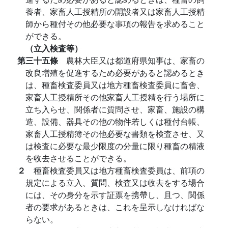
養者、家畜人工授精所の開設者又は家畜人工授精
師から種付その他必要な事項の報告を求めること
ができる。
（立入検査等）
第三十五條
農林大臣又は都道府県知事は、家畜の
改良増殖を促進するため必要があると認めるとき
は、種畜検査委員又は地方種畜検査委員に畜舎、
家畜人工授精所その他家畜人工授精を行う場所に
立ち入らせ、関係者に質問させ、家畜、施設の構
造、設備、器具その他の物件若しくは種付台帳、
家畜人工授精簿その他必要な書類を検査させ、又
は検査に必要な最少限度の分量に限り種畜の精液
を收去させることができる。
２
種畜検査委員又は地方種畜検査委員は、前項の
規定による立入、質問、検査又は收去をする場合
には、その身分を示す証票を携帶し、且つ、関係
者の要求があるときは、これを呈示しなければな
らない。