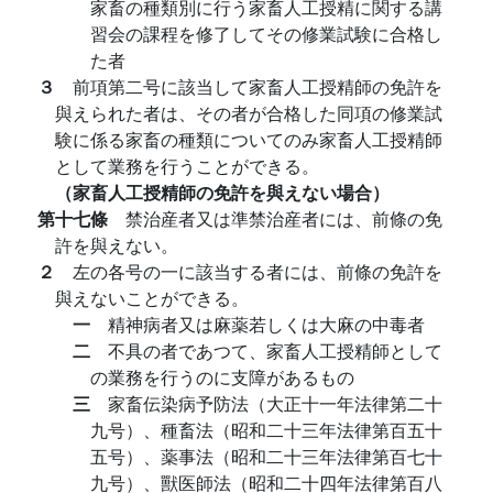
家畜の種類別に行う家畜人工授精に関する講
習会の課程を修了してその修業試験に合格し
た者
３
前項第二号に該当して家畜人工授精師の免許を
與えられた者は、その者が合格した同項の修業試
験に係る家畜の種類についてのみ家畜人工授精師
として業務を行うことができる。
（家畜人工授精師の免許を與えない場合）
第十七條
禁治産者又は準禁治産者には、前條の免
許を與えない。
２
左の各号の一に該当する者には、前條の免許を
與えないことができる。
一
精神病者又は麻薬若しくは大麻の中毒者
二
不具の者であつて、家畜人工授精師として
の業務を行うのに支障があるもの
三
家畜伝染病予防法（大正十一年法律第二十
九号）、種畜法（昭和二十三年法律第百五十
五号）、薬事法（昭和二十三年法律第百七十
九号）、獸医師法（昭和二十四年法律第百八