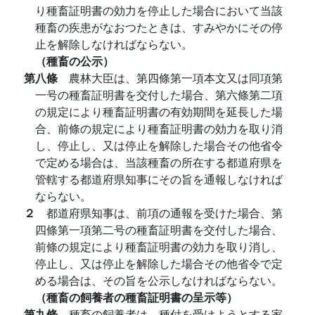
り種畜証明書の効力を停止した場合において当該
種畜の疾患がなおつたときは、すみやかにその停
止を解除しなければならない。
（種畜の公示）
第八條
農林大臣は、第四條第一項本文又は同項第
一号の種畜証明書を交付した場合、第六條第二項
の規定により種畜証明書の有効期間を延長した場
合、前條の規定により種畜証明書の効力を取り消
し、停止し、又は停止を解除した場合その他省令
で定める場合は、当該種畜の所在する都道府県を
管轄する都道府県知事にその旨を通報しなければ
ならない。
２
都道府県知事は、前項の通報を受けた場合、第
四條第一項第二号の種畜証明書を交付した場合、
前條の規定により種畜証明書の効力を取り消し、
停止し、又は停止を解除した場合その他省令で定
める場合は、その旨を公示しなければならない。
（種畜の飼養者の種畜証明書の呈示等）
第九條
種畜の飼養者は、種付を受けようとする家