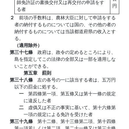
師免許証の書換交付又は再交付の申請をす
円
る者
２
前項の手数料は、農林大臣に対して申請をする
者の納付するものについては国の、その他の者の
納付するものについては当該都道府県の收入とす
る。
（適用除外）
第三十七條
政府は、政令の定めるところにより、
島を指定してこの法律の全部又は一部を適用しな
いことができる。
第五章 罰則
第三十八條
左の各号の一に該当する者は、五万円
以下の罰金に処する。
一
第四條第一項、第五條又は第十一條の規定
に違反した者
二
虚僞又は不正の事実に基いて、第十六條第
一項の規定による免許を受けた者
第三十九條
第十二條、第十三條第二項、第十四條
第一項若しくは第二項、第二十一條又は第三十條