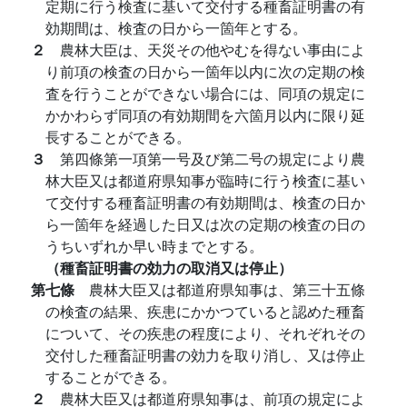
定期に行う検査に基いて交付する種畜証明書の有
効期間は、検査の日から一箇年とする。
２
農林大臣は、天災その他やむを得ない事由によ
り前項の検査の日から一箇年以内に次の定期の検
査を行うことができない場合には、同項の規定に
かかわらず同項の有効期間を六箇月以内に限り延
長することができる。
３
第四條第一項第一号及び第二号の規定により農
林大臣又は都道府県知事が臨時に行う検査に基い
て交付する種畜証明書の有効期間は、検査の日か
ら一箇年を経過した日又は次の定期の検査の日の
うちいずれか早い時までとする。
（種畜証明書の効力の取消又は停止）
第七條
農林大臣又は都道府県知事は、第三十五條
の検査の結果、疾患にかかつていると認めた種畜
について、その疾患の程度により、それぞれその
交付した種畜証明書の効力を取り消し、又は停止
することができる。
２
農林大臣又は都道府県知事は、前項の規定によ