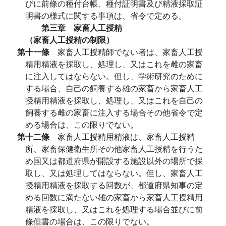
びに前條の種付台帳、種付証明書及び精液採取証
明書の様式に関する事項は、省令で定める。
第三章 家畜人工授精
（家畜人工授精の制限）
第十一條
家畜人工授精師でない者は、家畜人工授
精用精液を採取し、処理し、又はこれを雌の家畜
に注入してはならない。但し、学術研究のために
する場合、自己の飼養する雄の家畜から家畜人工
授精用精液を採取し、処理し、又はこれを自己の
飼養する雌の家畜に注入する場合その他省令で定
める場合は、この限りでない。
第十二條
家畜人工授精用精液は、家畜人工授精
所、家畜保健衛生所その他家畜人工授精を行うた
め国又は都道府県が開設する施設以外の場所で採
取し、又は処理してはならない。但し、家畜人工
授精用精液を採取する回数が、都道府県知事の定
める回数に満たない雄の家畜から家畜人工授精用
精液を採取し、又はこれを処理する場合並びに前
條但書の場合は、この限りでない。