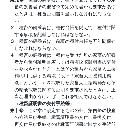
畜の飼養者その他省令で定める者から要求があつ
たときは、種畜証明書を呈示しなければならな
い。
２
種畜の飼養者は、種付台帳を備えて、種付に関
する事項を記載しなければならない。
３
種畜の飼養者は、前項の種付台帳を五年間保存
しなければならない。
４
種畜の飼養者は、種付を受けた雌の家畜の飼養
者から種付証明書若しくは精液採取証明書の交付
を要求されたとき、又はその種畜から家畜人工授
精の用に供する精液（以下「家畜人工授精用精
液」という。）を採取した家畜人工授精師からそ
の精液採取に関する証明を要求されたときは、正
当な理由がなければ、これを拒んではならない。
（種畜証明書の交付手続等）
第十條
この章に規定するものの外、第四條の検査
の方法及び手続、種畜証明書の交付、書換交付、
再交付及び返納その他種畜証明書に関する手続並