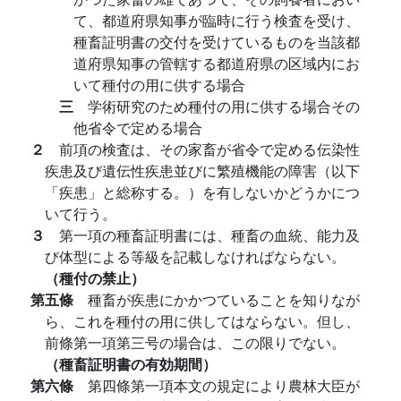
て、都道府県知事が臨時に行う検査を受け、
種畜証明書の交付を受けているものを当該都
道府県知事の管轄する都道府県の区域内にお
いて種付の用に供する場合
三
学術研究のため種付の用に供する場合その
他省令で定める場合
２
前項の検査は、その家畜が省令で定める伝染性
疾患及び遺伝性疾患並びに繁殖機能の障害（以下
「疾患」と総称する。）を有しないかどうかにつ
いて行う。
３
第一項の種畜証明書には、種畜の血統、能力及
び体型による等級を記載しなければならない。
（種付の禁止）
第五條
種畜が疾患にかかつていることを知りなが
ら、これを種付の用に供してはならない。但し、
前條第一項第三号の場合は、この限りでない。
（種畜証明書の有効期間）
第六條
第四條第一項本文の規定により農林大臣が