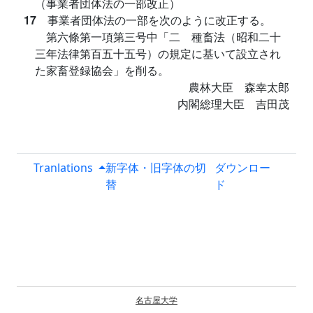
（事業者団体法の一部改正）
17
事業者団体法の一部を次のように改正する。
第六條第一項第三号中「二 種畜法（昭和二十
三年法律第百五十五号）の規定に基いて設立され
た家畜登録協会」を削る。
農林大臣 森幸太郎
内閣総理大臣 吉田茂
Tranlations
新字体・旧字体の切
ダウンロー
替
ド
名古屋大学