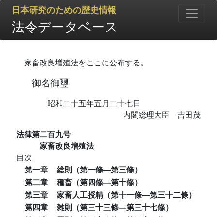
日本研究のための歴史情報
法令データベース
家畜改良増殖法をここに公布する。
御名御璽
昭和二十五年五月二十七日
内閣総理大臣 吉田茂
法律第二百九号
家畜改良増殖法
目次
第一章
総則（第一條―第三條）
第二章
種畜（第四條―第十條）
第三章
家畜人工授精（第十一條―第三十二條）
第四章
雑則（第三十三條―第三十七條）