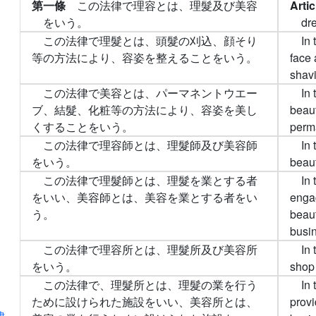
第一條
この法律で理容とは、理髮及び美容
Arti
をいう。
dr
この法律で理髮とは、頭髮の刈込、顔そり
In
等の方法により、容姿を整えることをいう。
face 
shav
この法律で美容とは、パーマネントウエー
In 
ブ、結髮、化粧等の方法により、容姿を美し
beaut
くすることをいう。
perm
この法律で理容師とは、理髮師及び美容師
In 
をいう。
beaut
この法律で理髮師とは、理髮を業とする者
In
をいい、美容師とは、美容を業とする者をい
engag
う。
beaut
busin
この法律で理容所とは、理髮所及び美容所
In 
をいう。
shop 
この法律で、理髮所とは、理髮の業を行う
In 
ために設けられた施設をいい、美容所とは、
provi