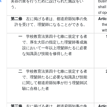
律
美容の業を行うために設けられた施設をい
busin
う。
shall
of op
第二條
左に掲げる者は、都道府縣知事の免
Arti
許を受けて、理髮師になることができる。
th
wit
一
学校教育法第四十七條に規定する者
で、厚生大臣の指定した理髮師養成施
設において一年以上理髮師たるに必要
な知識及び技能を修得した者
二
学校教育法第四十七條に規定する者
で、理髮師たるに必要な知識及び技能
に関して都道府縣知事が行う理髮師試
驗に合格した者
第三條
左に掲げる者は、都道府縣知事の免
Arti