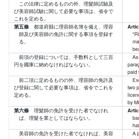
この法律に定めるものの外、理髮師試驗及
び美容師試驗に関して必要な事項は、省令で
これを定める。
第五條
都道府縣に理容師名簿を備え、理容
Arti
師及び美容師の免許に関する事項を登録す
"Ri
る。
ma
bea
前項の登録については、手数料として三百
As 
円を國庫に納めなければならない。
parag
paid 
前二項に定めるものの外、理容師の免許及
Ex
び登録に関して必要な事項は、省令でこれを
two p
定める。
licen
by Mi
第六條
理髮師の免許を受けた者でなけれ
Arti
ば、理髮を業としてはならない。
bar
hai
美容師の免許を受けた者でなければ、美容
A 