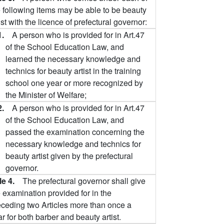
e following items may be able to be beauty
ist with the licence of prefectural governor:
1.
A person who is provided for in Art.47
of the School Education Law, and
learned the necessary knowledge and
technics for beauty artist in the training
school one year or more recognized by
the Minister of Welfare;
2.
A person who is provided for in Art.47
of the School Education Law, and
passed the examination concerning the
necessary knowledge and technics for
beauty artist given by the prefectural
governor.
cle 4.
The prefectural governor shall give
 examination provided for in the
eceding two Articles more than once a
r for both barber and beauty artist.