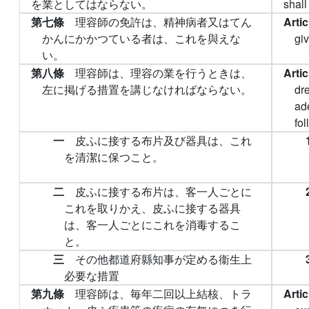
を業としてはならない。
shall
第七條
理容師の免許は、精神病者又はてん
Arti
かんにかかつている者は、これを與えな
gi
い。
第八條
理容師は、理容の業を行うときは、
Arti
左に掲げる措置を講じなければならない。
dre
ad
fol
一
皮ふに接する布片及び器具は、これ
を清潔に保つこと。
二
皮ふに接する布片は、客一人ごとに
これを取りかえ、皮ふに接する器具
は、客一人ごとにこれを消毒するこ
と。
三
その他都道府縣知事が定める衞生上
必要な措置
第九條
理容師は、毎年二回以上結核、トラ
Arti