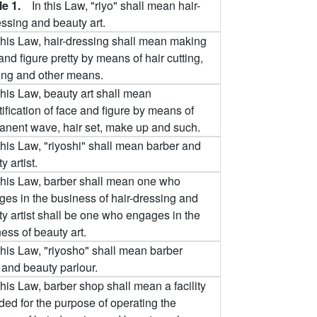
cle 1.
In this Law, "riyo" shall mean hair-
essing and beauty art.
 this Law, hair-dressing shall mean making
and figure pretty by means of hair cutting,
ing and other means.
this Law, beauty art shall mean
ification of face and figure by means of
anent wave, hair set, make up and such.
this Law, "riyoshi" shall mean barber and
y artist.
 this Law, barber shall mean one who
es in the business of hair-dressing and
y artist shall be one who engages in the
ess of beauty art.
this Law, "riyosho" shall mean barber
and beauty parlour.
this Law, barber shop shall mean a facility
ded for the purpose of operating the