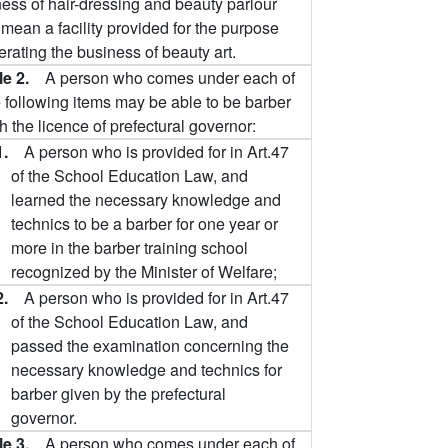
ess of hair-dressing and beauty parlour
 mean a facility provided for the purpose
erating the business of beauty art.
cle 2.
A person who comes under each of
e following items may be able to be barber
h the licence of prefectural governor:
1.
A person who is provided for in Art.47
of the School Education Law, and
learned the necessary knowledge and
technics to be a barber for one year or
more in the barber training school
recognized by the Minister of Welfare;
2.
A person who is provided for in Art.47
of the School Education Law, and
passed the examination concerning the
necessary knowledge and technics for
barber given by the prefectural
governor.
cle 3.
A person who comes under each of