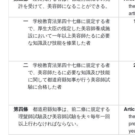
許を受けて、美容師になることができる。
th
art
一
学校教育法第四十七條に規定する者
で、厚生大臣の指定した美容師養成施
設において一年以上美容師たるに必要
な知識及び技能を修業した者
二
学校教育法第四十七條に規定する者
で、美容師たるに必要な知識及び技能
に関して都道府縣知事が行う美容師試
驗に合格した者
第四條
都道府縣知事は、前二條に規定する
Arti
理髮師試驗及び美容師試驗を夫々毎年一回
the
以上行わなければならない。
pr
yea