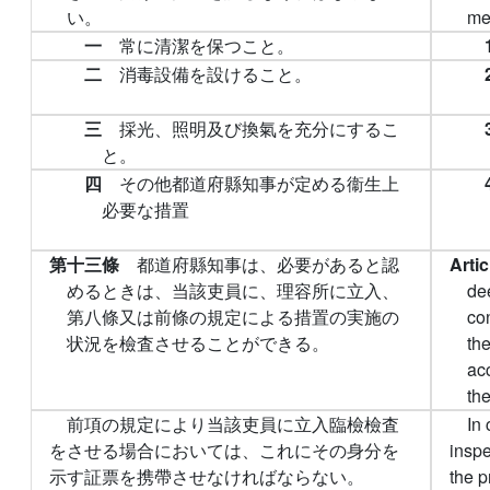
い。
me
一
常に清潔を保つこと。
二
消毒設備を設けること。
三
採光、照明及び換氣を充分にするこ
と。
四
その他都道府縣知事が定める衞生上
必要な措置
第十三條
都道府縣知事は、必要があると認
Arti
めるときは、当該吏員に、理容所に立入、
de
第八條又は前條の規定による措置の実施の
co
状況を檢査させることができる。
the
acc
the
前項の規定により当該吏員に立入臨檢檢査
In 
をさせる場合においては、これにその身分を
inspe
示す証票を携帶させなければならない。
the p