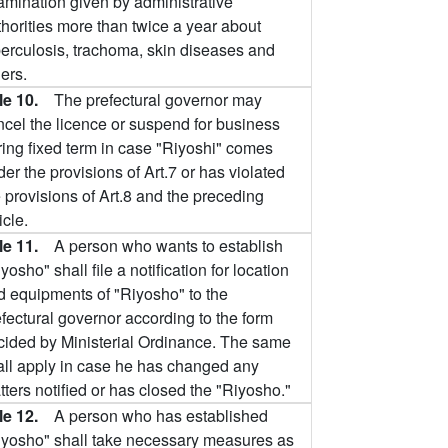
amination given by administrative
thorities more than twice a year about
berculosis, trachoma, skin diseases and
ers.
cle 10.
The prefectural governor may
ncel the licence or suspend for business
ring fixed term in case "Riyoshi" comes
er the provisions of Art.7 or has violated
 provisions of Art.8 and the preceding
icle.
cle 11.
A person who wants to establish
yosho" shall file a notification for location
d equipments of "Riyosho" to the
fectural governor according to the form
cided by Ministerial Ordinance. The same
all apply in case he has changed any
ters notified or has closed the "Riyosho."
cle 12.
A person who has established
iyosho" shall take necessary measures as