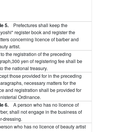
cle 5.
Prefectures shall keep the
yoshi" register book and register the
tters concerning licence of barber and
uty artist.
to the registration of the preceding
raph,300 yen of registering fee shall be
to the national treasury.
cept those provided for in the preceding
aragraphs, necessary matters for the
ce and registration shall be provided for
nisterial Ordinance.
cle 6.
A person who has no licence of
ber, shall not engage in the business of
r-dressing.
person who has no licence of beauty artist