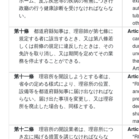
ホーム、皮ふ疾患等の疾病の有無につき行
ex
政廳の行う健康診断を受けなければならな
au
い。
tu
oth
第十條
都道府縣知事は、理容師が第七條に
Arti
規定する者に該当するとき、又は第八條若
ca
しくは前條の規定に違反したときは、その
du
免許を取り消し、又は期間を定めてその業
und
務を停止することができる。
the
Art
第十一條
理容所を開設しようとする者は、
Arti
省令の定める樣式により、理容所の位置、
"Ri
設備等を都道府縣知事に届け出なければな
an
らない。届け出た事項を変更し、又は理容
pre
所を廃止した場合も、同樣とする。
de
sh
mat
第十二條
理容所の開設業者は、理容所につ
Arti
き左に掲げる措置を講じなければならな
"R