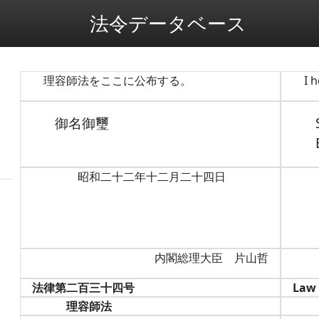
法令データベース
理容師法をここに公布する。
I 
御名御璽
昭和二十二年十二月二十四日
内閣総理大臣 片山哲
法律第二百三十四号
Law 
理容師法