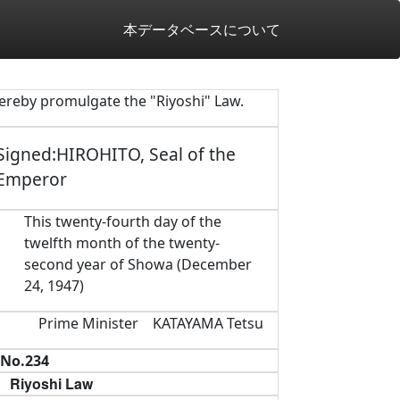
本データベースについて
hereby promulgate the "Riyoshi" Law.
Signed:HIROHITO, Seal of the
Emperor
This twenty-fourth day of the
twelfth month of the twenty-
second year of Showa (December
24, 1947)
Prime Minister KATAYAMA Tetsu
No.234
Riyoshi Law