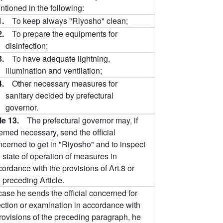
ntioned in the following:
1.
To keep always "Riyosho" clean;
2.
To prepare the equipments for
disinfection;
3.
To have adequate lightning,
illumination and ventilation;
4.
Other necessary measures for
sanitary decided by prefectural
governor.
cle 13.
The prefectural governor may, if
emed necessary, send the official
ncerned to get in "Riyosho" and to inspect
 state of operation of measures in
ordance with the provisions of Art.8 or
 preceding Article.
case he sends the official concerned for
ction or examination in accordance with
rovisions of the preceding paragraph, he