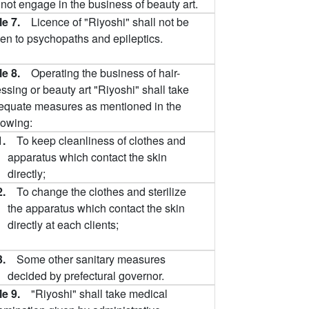
 not engage in the business of beauty art.
cle 7.
Licence of "Riyoshi" shall not be
ven to psychopaths and epileptics.
cle 8.
Operating the business of hair-
ssing or beauty art "Riyoshi" shall take
equate measures as mentioned in the
lowing:
1.
To keep cleanliness of clothes and
apparatus which contact the skin
directly;
2.
To change the clothes and sterilize
the apparatus which contact the skin
directly at each clients;
3.
Some other sanitary measures
decided by prefectural governor.
cle 9.
"Riyoshi" shall take medical