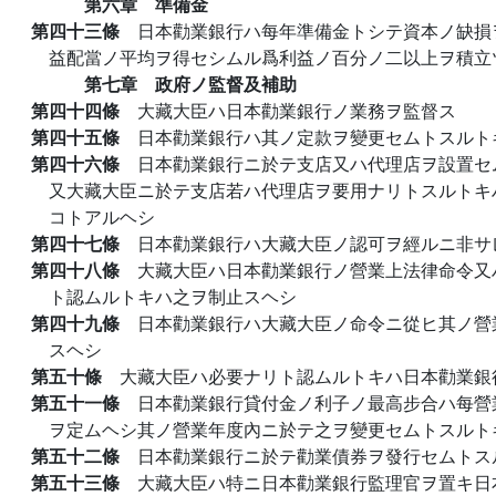
第六章 準備金
第四十三條
日本勸業銀行ハ每年準備金トシテ資本ノ缺損
益配當ノ平均ヲ得セシムル爲利益ノ百分ノ二以上ヲ積立
第七章 政府ノ監督及補助
第四十四條
大藏大臣ハ日本勸業銀行ノ業務ヲ監督ス
第四十五條
日本勸業銀行ハ其ノ定款ヲ變更セムトスルト
第四十六條
日本勸業銀行ニ於テ支店又ハ代理店ヲ設置セ
又大藏大臣ニ於テ支店若ハ代理店ヲ要用ナリトスルトキ
コトアルヘシ
第四十七條
日本勸業銀行ハ大藏大臣ノ認可ヲ經ルニ非サ
第四十八條
大藏大臣ハ日本勸業銀行ノ營業上法律命令又
ト認ムルトキハ之ヲ制止スヘシ
第四十九條
日本勸業銀行ハ大藏大臣ノ命令ニ從ヒ其ノ營
スヘシ
第五十條
大藏大臣ハ必要ナリト認ムルトキハ日本勸業銀
第五十一條
日本勸業銀行貸付金ノ利子ノ最高步合ハ每營
ヲ定ムヘシ其ノ營業年度內ニ於テ之ヲ變更セムトスルト
第五十二條
日本勸業銀行ニ於テ勸業債券ヲ發行セムトス
第五十三條
大藏大臣ハ特ニ日本勸業銀行監理官ヲ置キ日