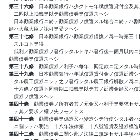
第三十六條
日本勸業銀行ハ少クトモ年賦償還貸付金及其
二囘以上抽籤ヲ以テ勸業債券ヲ償還スヘシ
日本勸業銀行ニ於テ勸業債券ヲ償還スル場合ニ於テハ割
額ハ大藏大臣ノ認可ヲ受クヘシ
第三十七條
日本勸業銀行ハ勸業債券借換ノ爲一時第三十
スルコトヲ得
低利ノ勸業債券ヲ發行シタルトキハ發行後一箇月以內ニ
勸業債券ヲ償還スヘシ
第三十八條
勸業債券ノ利子ハ每年二囘定款ニ定メタル時
第三十九條
日本勸業銀行ハ年賦償還貸付金ノ償還延滯シ
タル農工債券ニシテ之ヲ發行シタル農工銀行解散ノ爲ニ
十六條ノ償還ト同時期ニ抽籤ヲ以テ其ノ延滯金額又ハ償
債券ヲ償還スヘシ
第四十條
勸業債券ノ所有者其ノ元金又ハ利子ヲ要求セサ
テ其ノ要求ノ權ヲ失フモノトス
第四十一條
勸業債券ヲ僞造又ハ變造シテ行使シタル者ハ
ニ關シテハ明治二十八年法律第二十八號通貨及證券模造
第四十二條
勸業債券ニ關シ此ノ法律ニ規定セサル事項ハ