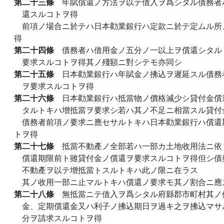
第二十三條
年賦償還ノ方法ヲ以テ借入ヲ爲シタル債務者
還スルコトヲ得
前項ノ場合ニ於テハ日本勸業銀行ハ定款ニ於テ定ムル所
得
第二十四條
債務者ハ借用金ノ五分ノ一以上ヲ償還シタル
要求スルコトヲ得其ノ殘額ニ對シテモ亦同シ
第二十五條
日本勸業銀行ハ年賦金ノ拂込ヲ遲延スル債務
ヲ要求スルコトヲ得
第二十六條
日本勸業銀行ハ抵當物ノ價格減少シ貸付金償
タルトキハ增抵當ヲ要求シ若ハ其ノ不足ニ相當スル貸付
債務者前項ノ要求ニ應セサルトキハ日本勸業銀行ハ償還
トヲ得
第二十七條
抵當不動產ノ全部若ハ一部カ土地收用法ニ依
償還期限前ト雖貸付金ノ償還ヲ要求スルコトヲ得但シ債
不動產ヲ以テ增抵當トスルトキハ此ノ限ニ在ラス
其ノ收用一部ニ止マルトキハ償還ノ要求モ其ノ割合ニ應
第二十八條
無抵當ニテ借入ヲ爲シタル府縣郡市町村其ノ
金、定期償還金又ハ利子ノ拂込期日ヲ過キ之ヲ拂込マサ
分ヲ請求スルコトヲ得