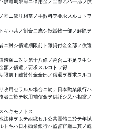
ハ償還期限前ニ借用金ノ全部若ハ一部ヲ償
ノ率ニ依リ相當ノ手數料ヲ要求スルコトヲ
トキハ其ノ割合ニ應シ抵當物一部ノ解除ヲ
者ニ對シ償還期限前ト雖貸付金全部ノ償還
還殘額ニ對シ第十八條ノ割合ニ不足ヲ生シ
金額ノ償還ヲ要求スルコトヲ得
期限前ト雖貸付金全部ノ償還ヲ要求スルコ
リ收用セラルル場合ニ於テ日本勸業銀行ハ
務者ニ於テ收用補償金ヲ供託シ又ハ相當ノ
スヘキモノトス
他法律ヲ以テ組織セル公共團體ニ於テ年賦
ルトキハ日本勸業銀行ハ監督官廳ニ其ノ處