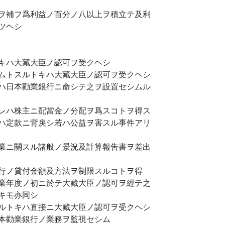
ヲ補フ爲利益ノ百分ノ八以上ヲ積立テ及利
ツヘシ
キハ大藏大臣ノ認可ヲ受クヘシ
ムトスルトキハ大藏大臣ノ認可ヲ受クヘシ
ハ日本勸業銀行ニ命シテ之ヲ設置セシムル
レハ株主ニ配當金ノ分配ヲ爲スコトヲ得ス
ハ定款ニ背戾シ若ハ公益ヲ害スル事件アリ
業ニ關スル諸般ノ景況及計算報吿書ヲ差出
行ノ貸付金額及方法ヲ制限スルコトヲ得
業年度ノ初ニ於テ大藏大臣ノ認可ヲ經テ之
キモ亦同シ
ルトキハ直接ニ大藏大臣ノ認可ヲ受クヘシ
本勸業銀行ノ業務ヲ監視セシム