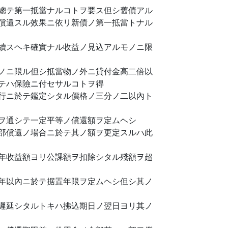
總テ第一抵當ナルコトヲ要ス但シ舊債アル
償還スル效果ニ依リ新債ノ第一抵當トナル
續スヘキ確實ナル收益ノ見込アルモノニ限
ノニ限ル但シ抵當物ノ外ニ貸付金高二倍以
テハ保險ニ付セサルコトヲ得
行ニ於テ鑑定シタル價格ノ三分ノ二以內ト
ヲ通シテ一定平等ノ償還額ヲ定ムヘシ
部償還ノ場合ニ於テ其ノ額ヲ更定スルハ此
年收益額ヨリ公課額ヲ扣除シタル殘額ヲ超
年以內ニ於テ据置年限ヲ定ムヘシ但シ其ノ
遲延シタルトキハ拂込期日ノ翌日ヨリ其ノ