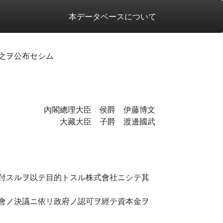
本データベースについて
之ヲ公布セシム
內閣總理大臣 侯爵 伊藤博文
大藏大臣 子爵 渡邊國武
付スルヲ以テ目的トスル株式會社ニシテ其
會ノ決議ニ依リ政府ノ認可ヲ經テ資本金ヲ