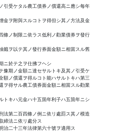
ノ引受ケタル農工債券ノ償還高ニ應シ每年
增金ヲ附與スルコトヲ得但シ其ノ方法及金
四條ノ制限ニ依ラス低利ノ勸業債券ヲ發行
抽籤ヲ以テ其ノ發行券面金額ニ相當スル舊
期ニ於テ之ヲ仕拂フヘシ
テ豫期ノ金額ニ達セサルトキ及其ノ引受ケ
全額ノ償還ヲ得ルコト能ハサルトキハ第三
還ヲ得サル農工債券面金額ニ相當スル勸業
ルトキハ元金ハ十五箇年利子ハ五箇年ニシ
刑法第二百四條ノ例ニ依リ處罰ス其ノ模造
取締法ニ依リ處分ス
明治二十三年法律第六十號ヲ適用ス