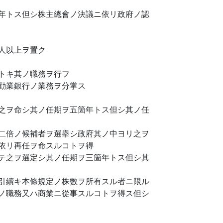
年トス但シ株主總會ノ決議ニ依リ政府ノ認
人以上ヲ置ク
トキ其ノ職務ヲ行フ
勸業銀行ノ業務ヲ分掌ス
之ヲ命シ其ノ任期ヲ五箇年トス但シ其ノ任
二倍ノ候補者ヲ選擧シ政府其ノ中ヨリ之ヲ
依リ再任ヲ命スルコトヲ得
テ之ヲ選定シ其ノ任期ヲ三箇年トス但シ其
引續キ本條規定ノ株數ヲ所有スル者ニ限ル
ノ職務又ハ商業ニ從事スルコトヲ得ス但シ