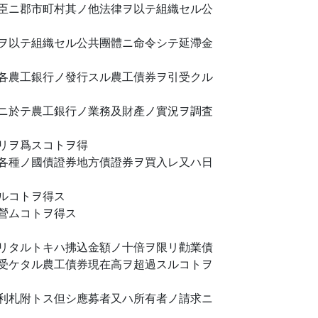
臣ニ郡市町村其ノ他法律ヲ以テ組織セル公
ヲ以テ組織セル公共團體ニ命令シテ延滯金
各農工銀行ノ發行スル農工債券ヲ引受クル
ニ於テ農工銀行ノ業務及財產ノ實況ヲ調査
リヲ爲スコトヲ得
各種ノ國債證券地方債證券ヲ買入レ又ハ日
ルコトヲ得ス
營ムコトヲ得ス
リタルトキハ拂込金額ノ十倍ヲ限リ勸業債
受ケタル農工債券現在高ヲ超過スルコトヲ
利札附トス但シ應募者又ハ所有者ノ請求ニ