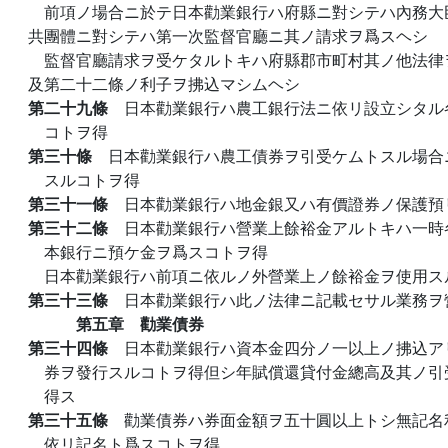
前項ノ場合ニ於テ日本勸業銀行ハ府縣ニ對シテハ內務大
共團體ニ對シテハ第一次監督官廳ニ其ノ請求ヲ爲スヘシ
監督官廳請求ヲ受ケタルトキハ府縣郡市町村其ノ他法律
及第二十二條ノ利子ヲ拂込マシムヘシ
第二十九條
日本勸業銀行ハ農工銀行法ニ依リ設立シタル
コトヲ得
第三十條
日本勸業銀行ハ農工債券ヲ引受ケムトスル場合
スルコトヲ得
第三十一條
日本勸業銀行ハ地金銀又ハ有價證券ノ保護預
第三十二條
日本勸業銀行ハ營業上餘裕金アルトキハ一時
本銀行ニ預ケ金ヲ爲スコトヲ得
日本勸業銀行ハ前項ニ依ルノ外營業上ノ餘裕金ヲ使用ス
第三十三條
日本勸業銀行ハ此ノ法律ニ記載セサル業務ヲ
第五章 勸業債券
第三十四條
日本勸業銀行ハ資本金四分ノ一以上ノ拂込ア
券ヲ發行スルコトヲ得但シ年賦償還貸付金總高及其ノ引
得ス
第三十五條
勸業債券ハ券面金額ヲ五十圓以上トシ無記名
依リ記名ト爲スコトヲ得