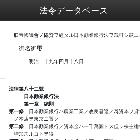
法令データベース
朕帝國議會ノ協贊ヲ經タル日本勸業銀行法ヲ裁可シ玆ニ
御名御璽
明治二十九年四月十八日
法律第八十二號
日本勸業銀行法
第一章 總則
第一條
日本勸業銀行ハ農業工業ノ改良發達ノ爲資本ヲ貸
ノ本店ヲ東京ニ置ク
第二條
日本勸業銀行ノ資本金ハ一千萬圓トス但シ株主總
增加スルコトヲ得