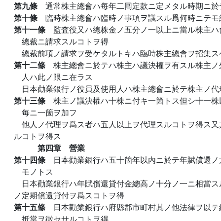
第九條
通常株主總會ハ每年二囘定款ニ定メタル時期ニ於
第十條
臨時株主總會ハ臨時ノ事項ヲ議スル爲何時ニテモ
第十一條
監査役又ハ總株金ノ五分ノ一以上ニ當ル株主ハ
總裁ニ請求スルコトヲ得
總裁前項ノ請求ヲ受ケタルトキハ臨時株主總會ヲ招集ス
第十二條
株主總會ニ於テハ株主ハ議決權ヲ有スル株主ノ
人ハ此ノ限ニ在ラス
日本勸業銀行ノ役員及使用人ハ株主總會ニ於テ株主ノ代
第十三條
株主ノ議決權ハ十株ニ付キ一箇トス但シ十一株
每ニ一箇ヲ加フ
他人ノ代理ヲ爲ス者ハ五人以上ヲ代理スルコトヲ得ス又
ルコトヲ得ス
第四章 營業
第十四條
日本勸業銀行ハ五十箇年以內ニ於テ年賦償還ノ
モノトス
日本勸業銀行ハ年賦償還貸付金總高ノ十分ノ一ニ相當ス
ノ定期償還貸付ヲ爲スコトヲ得
第十五條
日本勸業銀行ハ府縣郡市町村其ノ他法律ヲ以テ
抵當ヲ徵セサルコトヲ得