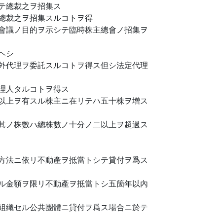
テ總裁之ヲ招集ス
總裁之ヲ招集スルコトヲ得
會議ノ目的ヲ示シテ臨時株主總會ノ招集ヲ
ヘシ
外代理ヲ委託スルコトヲ得ス但シ法定代理
理人タルコトヲ得ス
以上ヲ有スル株主ニ在リテハ五十株ヲ增ス
其ノ株數ハ總株數ノ十分ノ二以上ヲ超過ス
方法ニ依リ不動產ヲ抵當トシテ貸付ヲ爲ス
ル金額ヲ限リ不動產ヲ抵當トシ五箇年以內
組織セル公共團體ニ貸付ヲ爲ス場合ニ於テ