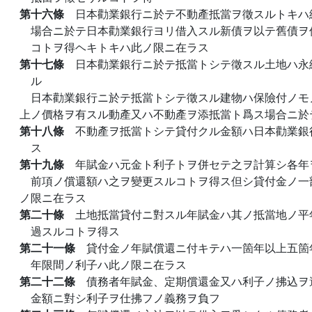
第十六條
日本勸業銀行ニ於テ不動產抵當ヲ徵スルトキハ
場合ニ於テ日本勸業銀行ヨリ借入スル新債ヲ以テ舊債ヲ
コトヲ得ヘキトキハ此ノ限ニ在ラス
第十七條
日本勸業銀行ニ於テ抵當トシテ徵スル土地ハ永
ル
日本勸業銀行ニ於テ抵當トシテ徵スル建物ハ保險付ノモ
上ノ價格ヲ有スル動產又ハ不動產ヲ添抵當ト爲ス場合ニ於
第十八條
不動產ヲ抵當トシテ貸付クル金額ハ日本勸業銀
ス
第十九條
年賦金ハ元金ト利子トヲ併セテ之ヲ計算シ各年
前項ノ償還額ハ之ヲ變更スルコトヲ得ス但シ貸付金ノ一
ノ限ニ在ラス
第二十條
土地抵當貸付ニ對スル年賦金ハ其ノ抵當地ノ平
過スルコトヲ得ス
第二十一條
貸付金ノ年賦償還ニ付キテハ一箇年以上五箇
年限間ノ利子ハ此ノ限ニ在ラス
第二十二條
債務者年賦金、定期償還金又ハ利子ノ拂込ヲ
金額ニ對シ利子ヲ仕拂フノ義務ヲ負フ