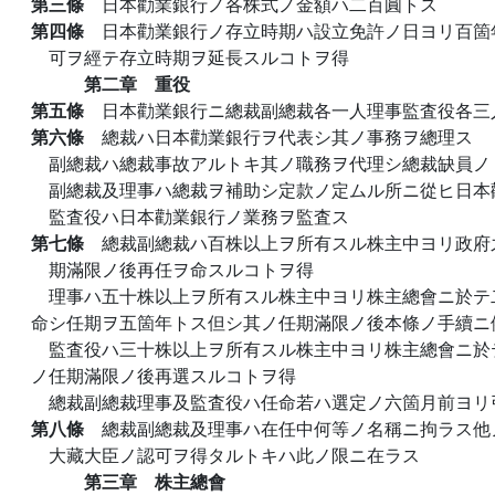
第三條
日本勸業銀行ノ各株式ノ金額ハ二百圓トス
第四條
日本勸業銀行ノ存立時期ハ設立免許ノ日ヨリ百箇
可ヲ經テ存立時期ヲ延長スルコトヲ得
第二章 重役
第五條
日本勸業銀行ニ總裁副總裁各一人理事監査役各三
第六條
總裁ハ日本勸業銀行ヲ代表シ其ノ事務ヲ總理ス
副總裁ハ總裁事故アルトキ其ノ職務ヲ代理シ總裁缺員ノ
副總裁及理事ハ總裁ヲ補助シ定款ノ定ムル所ニ從ヒ日本
監査役ハ日本勸業銀行ノ業務ヲ監査ス
第七條
總裁副總裁ハ百株以上ヲ所有スル株主中ヨリ政府
期滿限ノ後再任ヲ命スルコトヲ得
理事ハ五十株以上ヲ所有スル株主中ヨリ株主總會ニ於テ
命シ任期ヲ五箇年トス但シ其ノ任期滿限ノ後本條ノ手續ニ
監査役ハ三十株以上ヲ所有スル株主中ヨリ株主總會ニ於
ノ任期滿限ノ後再選スルコトヲ得
總裁副總裁理事及監査役ハ任命若ハ選定ノ六箇月前ヨリ
第八條
總裁副總裁及理事ハ在任中何等ノ名稱ニ拘ラス他
大藏大臣ノ認可ヲ得タルトキハ此ノ限ニ在ラス
第三章 株主總會