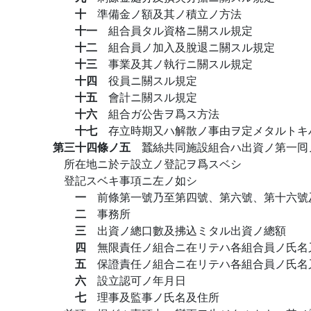
十
準備金ノ額及其ノ積立ノ方法
十一
組合員タル資格ニ關スル規定
十二
組合員ノ加入及脫退ニ關スル規定
十三
事業及其ノ執行ニ關スル規定
十四
役員ニ關スル規定
十五
會計ニ關スル規定
十六
組合ガ公吿ヲ爲ス方法
十七
存立時期又ハ解散ノ事由ヲ定メタルトキ
第三十四條ノ五
蠶絲共同施設組合ハ出資ノ第一囘
所在地ニ於テ設立ノ登記ヲ爲スベシ
登記スベキ事項ニ左ノ如シ
一
前條第一號乃至第四號、第六號、第十六號
二
事務所
三
出資ノ總口數及拂込ミタル出資ノ總額
四
無限責任ノ組合ニ在リテハ各組合員ノ氏名
五
保證責任ノ組合ニ在リテハ各組合員ノ氏名
六
設立認可ノ年月日
七
理事及監事ノ氏名及住所