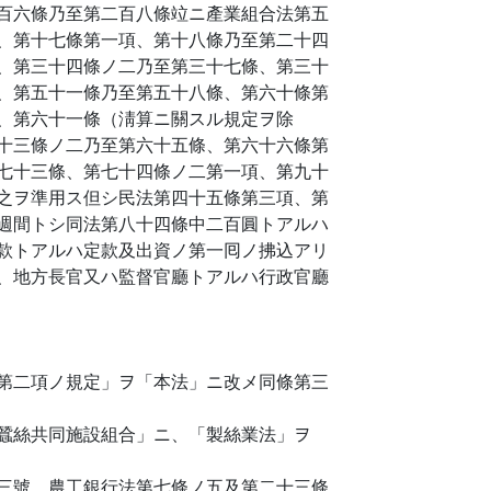
百六條乃至第二百八條竝ニ產業組合法第五
、第十七條第一項、第十八條乃至第二十四
、第三十四條ノ二乃至第三十七條、第三十
、第五十一條乃至第五十八條、第六十條第
、第六十一條（淸算ニ關スル規定ヲ除
十三條ノ二乃至第六十五條、第六十六條第
七十三條、第七十四條ノ二第一項、第九十
之ヲ準用ス但シ民法第四十五條第三項、第
週間トシ同法第八十四條中二百圓トアルハ
款トアルハ定款及出資ノ第一囘ノ拂込アリ
、地方長官又ハ監督官廳トアルハ行政官廳
第二項ノ規定」ヲ「本法」ニ改メ同條第三
蠶絲共同施設組合」ニ、「製絲業法」ヲ
三號、農工銀行法第七條ノ五及第二十三條