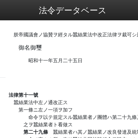
法令データベース
朕帝國議會ノ協贊ヲ經タル蠶絲業法中改正法律ヲ裁可シ
御名御璽
昭和十一年五月二十五日
法律第十一號
蠶絲業法中左ノ通改正ス
第一條ニ左ノ一項ヲ加フ
命令ヲ以テ規定スル蠶絲業者ノ團體ハ第二十九條
之ヲ蠶絲業者ト看做ス
第二十九條
蠶絲業者ハ其ノ蠶絲業ノ改良發達及統