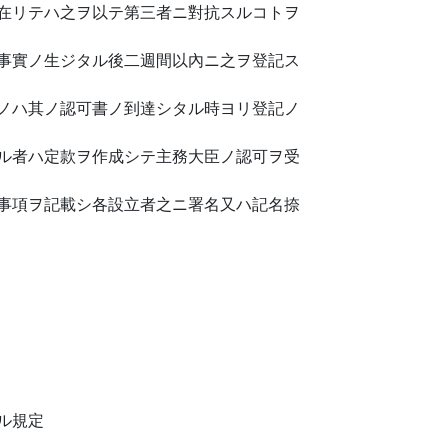
在リテハ之ヲ以テ第三者ニ對抗スルコトヲ
事實ノ生ジタル後二週間以內ニ之ヲ登記ス
ノハ其ノ認可書ノ到達シタル時ヨリ登記ノ
ル者ハ定款ヲ作成シテ主務大臣ノ認可ヲ受
事項ヲ記載シ各設立者之ニ署名又ハ記名捺
ル規定