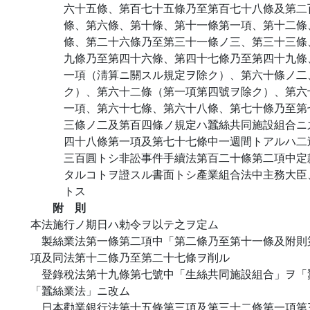
六十五條、第百七十五條乃至第百七十八條及第二
條、第六條、第十條、第十一條第一項、第十二條
條、第二十六條乃至第三十一條ノ三、第三十三條
九條乃至第四十六條、第四十七條乃至第四十九條
一項（淸算ニ關スル規定ヲ除ク）、第六十條ノ二
ク）、第六十二條（第一項第四號ヲ除ク）、第六
一項、第六十七條、第六十八條、第七十條乃至第
三條ノ二及第百四條ノ規定ハ蠶絲共同施設組合ニ
四十八條第一項及第七十七條中一週間トアルハ二
三百圓トシ非訟事件手續法第百二十條第二項中定
タルコトヲ證スル書面トシ產業組合法中主務大臣
トス
附 則
本法施行ノ期日ハ勅令ヲ以テ之ヲ定ム
製絲業法第一條第二項中「第二條乃至第十一條及附則
項及同法第十二條乃至第二十七條ヲ削ル
登錄稅法第十九條第七號中「生絲共同施設組合」ヲ「
「蠶絲業法」ニ改ム
日本勸業銀行法第十五條第三項及第三十二條第一項第