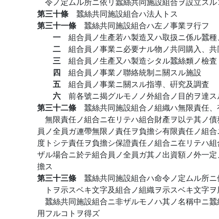
令ノ定ムル所ニ依リ蠶絲共同施設組合ヲ設立スル
第三十條
蠶絲共同施設組合ハ法人トス
第三十一條
蠶絲共同施設組合ハ左ノ事業ヲ行フ
一
組合員ノ生產若ハ製造又ハ取扱ニ係ル蠶種
二
組合員ノ事業ニ必要ナル物ノ共同購入、共
三
組合員ノ生產又ハ製造シタル蠶絲類ノ檢査
四
組合員ノ事業ノ聯絡統制ニ關スル施設
五
組合員ノ事業ニ關スル指導、硏究及調査
六
前各號ニ揭グルモノノ外組合ノ目的ヲ達ス
第三十二條
蠶絲共同施設組合ノ組織ハ無限責任、
無限責任ノ組合ニ在リテハ組合財產ヲ以テ其ノ債
員ノ全員ガ連帶無限ノ責任ヲ負擔シ有限責任ノ組合
度トシテ責任ヲ負擔シ保證責任ノ組合ニ在リテハ組
ザル場合ニ於テ組合員ノ全員ガ其ノ出資額ノ外一定
擔ス
第三十三條
蠶絲共同施設組合ハ命令ノ定ムル所ニ
トヲ示スベキ文字及組合ノ組織ヲ示スベキ文字ヲ
蠶絲共同施設組合ニ非ザルモノハ其ノ名稱中ニ蠶
用フルコトヲ得ズ