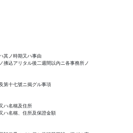
ハ其ノ時期又ハ事由
ノ拂込アリタル後二週間以內ニ各事務所ノ
及第十七號ニ揭グル事項
又ハ名稱及住所
又ハ名稱、住所及保證金額