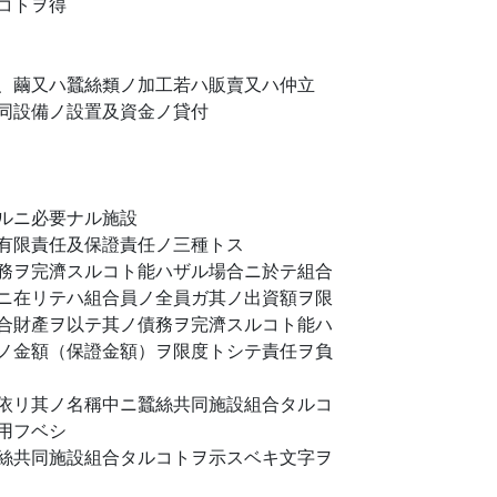
コトヲ得
、繭又ハ蠶絲類ノ加工若ハ販賣又ハ仲立
同設備ノ設置及資金ノ貸付
ルニ必要ナル施設
有限責任及保證責任ノ三種トス
務ヲ完濟スルコト能ハザル場合ニ於テ組合
ニ在リテハ組合員ノ全員ガ其ノ出資額ヲ限
合財產ヲ以テ其ノ債務ヲ完濟スルコト能ハ
ノ金額（保證金額）ヲ限度トシテ責任ヲ負
依リ其ノ名稱中ニ蠶絲共同施設組合タルコ
用フベシ
絲共同施設組合タルコトヲ示スベキ文字ヲ