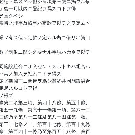
登記ヲ爲スベシ但シ前項第三號ニ揭グル事
了後一月以內ニ登記ヲ爲スコトヲ得
ヲ置クベシ
當時ノ理事及監事ハ定款ヲ以テ之ヲ定ムベ
權ヲ有ス但シ定款ノ定ムル所ニ依リ出資口
數ノ制限ニ關シ必要ナル事項ハ命令ヲ以テ
同施設組合ニ加入セントスルトキハ組合ハ
ハ其ノ加入ヲ拒ムコトヲ得ズ
定ノ期間前ニ豫吿ヲ爲シ蠶絲共同施設組合
脫退スルコトヲ得
ヲ得ズ
條第二項第三項、第四十八條、第五十條、
第五十九條、第六十一條第一項、第六十二
三條乃至第八十二條及第八十四條第一號、
第三十七條ノ二、第百十七條、第百十九條
條、第百四十一條乃至第百五十八條、第百