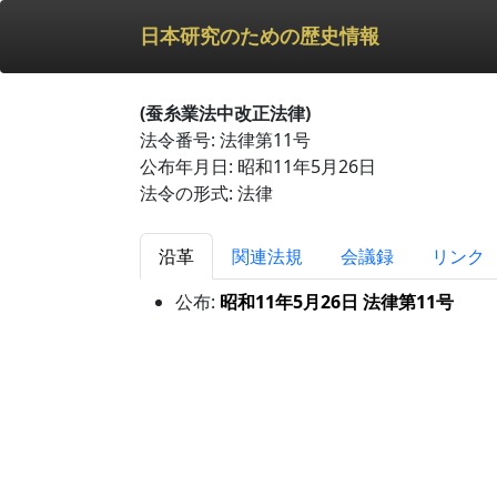
日本研究のための歴史情報
(蚕糸業法中改正法律)
法令番号: 法律第11号
公布年月日: 昭和11年5月26日
法令の形式: 法律
沿革
関連法規
会議録
リンク
公布:
昭和11年5月26日 法律第11号