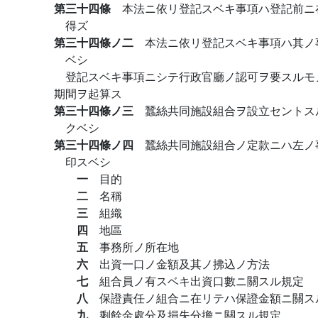
第三十四條
本法ニ依リ登記スベキ事項ハ登記前ニ
得ズ
第三十四條ノ二
本法ニ依リ登記スベキ事項ハ其ノ
ベシ
登記スベキ事項ニシテ行政官廳ノ認可ヲ要スルモ
期間ヲ起算ス
第三十四條ノ三
蠶絲共同施設組合ヲ設立セントス
クベシ
第三十四條ノ四
蠶絲共同施設組合ノ定款ニハ左ノ
印スベシ
一
目的
二
名稱
三
組織
四
地區
五
事務所ノ所在地
六
出資一口ノ金額及其ノ拂込ノ方法
七
組合員ノ有スベキ出資口數ニ關スル規定
八
保證責任ノ組合ニ在リテハ保證金額ニ關ス
九
剩餘金處分及損失分擔ニ關スル規定