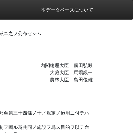
本データベースについて
玆ニ之ヲ公布セシム
內閣總理大臣 廣田弘毅
大藏大臣 馬場鍈一
農林大臣 島田俊雄
乃至第三十四條ノ十ノ規定ノ適用ニ付テハ
制ヲ圖ル爲共同ノ施設ヲ爲ス目的ヲ以テ命