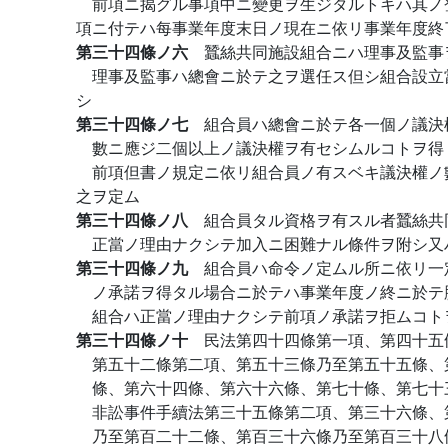
前項ニ揭グル事項中ニ變更ヲ生ジタルトキハ其ノ
項ニ付テハ每事業年度末日ノ現在ニ依リ事業年度終
第三十四條ノ六
蠶絲共同施設組合ニハ理事及監事
理事及監事ハ總會ニ於テ之ヲ選任ス但シ組合設立
シ
第三十四條ノ七
組合員ハ總會ニ於テ各一個ノ議決
數ニ應ジ二個以上ノ議決權ヲ有セシムルコトヲ得
前項但書ノ規定ニ依リ組合員ノ有スベキ議決權ノ
之ヲ定ム
第三十四條ノ八
組合員タル資格ヲ有スル者蠶絲共
正當ノ理由ナクシテ加入ニ困難ナル條件ヲ附シ又
第三十四條ノ九
組合員ハ命令ノ定ムル所ニ依リ一
ノ承諾ヲ得タル場合ニ於テハ事業年度ノ終ニ於テ
組合ハ正當ノ理由ナクシテ前項ノ承諾ヲ拒ムコト
第三十四條ノ十
民法第四十四條第一項、第四十五
第五十二條第二項、第五十三條乃至第五十五條、
條、第六十四條、第六十六條、第七十條、第七十
非訟事件手續法第三十五條第二項、第三十六條、
乃至第百二十二條、第百三十六條乃至第百三十八