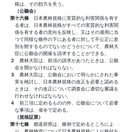
格は、その効力を失う。
（公聽会）
第十六條
日本農林規格に実質的な利害関係を有す
る者は、日本農林規格がすべての実質的な利害関
係を有する者の意向を反映し、又はその適用に当
つて同様な條件の下にある者に対して不公正に差
別を附するものでないかどうかについて、農林大
臣に公聽会の開催を請求することができる。
２
農林大臣は、前項の請求があつたときは、公聽
会を開かなければならない。
３
農林大臣は、公聽会において明らかにされた事
実を検討し、日本農林規格の改正を必要と認める
ときは、その改正について調査会に適切な審議を
行わせなければならない。
４
前三項に定めるものの外、公聽会について必要
な事項は、省令で定める。
（規格証票）
第十七條
都道府県は、條例で定めるところによ
り、農林物資について日本農林規格により格付を