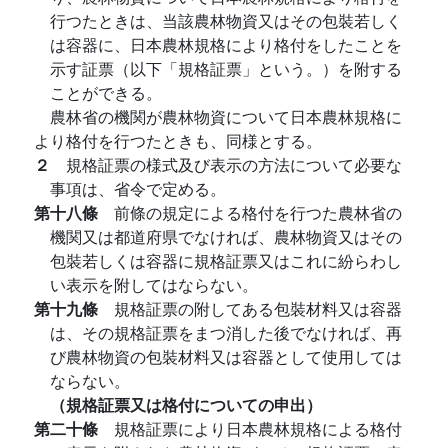
行つたときは、当該農林物資又はその包裝若しく
は容器に、日本農林規格により格付をしたことを
示す証票（以下「規格証票」という。）を附する
ことができる。
農林省の機関が農林物資について日本農林規格に
より格付を行つたときも、同様とする。
２
規格証票の様式及び表示の方法について必要な
事項は、省令で定める。
第十八條
前條の規定による格付を行つた農林省の
機関又は都道府県でなければ、農林物資又はその
包裝若しくは容器に規格証票又はこれに紛らわし
い表示を附してはならない。
第十九條
規格証票の附してある包裝材料又は容器
は、その規格証票をまつ消した後でなければ、再
び農林物資の包裝材料又は容器として使用しては
ならない。
（規格証票又は格付についての申出）
第二十條
規格証票により日本農林規格による格付