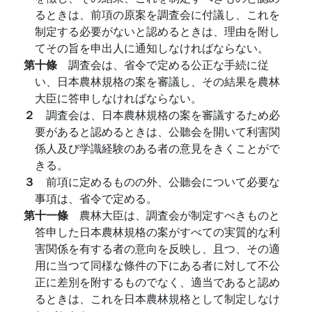
るときは、前項の原案を調査会に付議し、これを
制定する必要がないと認めるときは、理由を附し
てその旨を申出人に通知しなければならない。
第十條
調査会は、省令で定める公正な手続に従
い、日本農林規格の案を審議し、その結果を農林
大臣に答申しなければならない。
２
調査会は、日本農林規格の案を審議するため必
要があると認めるときは、公聽会を開いて利害関
係人及び学識経験のある者の意見をきくことがで
きる。
３
前項に定めるものの外、公聽会について必要な
事項は、省令で定める。
第十一條
農林大臣は、調査会が制定すべきものと
答申した日本農林規格の案がすべての実質的な利
害関係を有する者の意向を反映し、且つ、その適
用に当つて同様な條件の下にある者に対して不公
正に差別を附するものでなく、適当であると認め
るときは、これを日本農林規格として制定しなけ