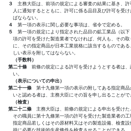
３
主務大臣は、前項の規定による審査の結果に基き、許
人に通知するとともに、許可に係る品目及び許可を受け
ばならない。
４
第一項の表示に関し必要な事項は、省令で定める。
５
第一項の規定により指定された品目の鉱工業品（以下
項の許可を受けた製造業者でなければ、何人も、その取
に、その指定商品が日本工業規格に該当するものである
しい表示を附してはならない。
（手数料）
第二十條
前條の規定による許可を受けようとする者は、
い。
（表示についての申出）
第二十一條
第十九條第一項の表示の附してある指定商品
いと認める者は、主務大臣にその旨を申し出ることがで
（檢査）
第二十二條
主務大臣は、前條の規定による申出を受けた
その職員に第十九條第一項の許可を受けた製造業者の工
指定商品若しくはその原材料又はその製造設備、檢査設
持に必要な技術的生産條件を檢査させることができる。