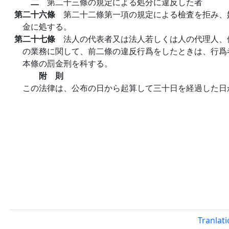
二
第二十三條の規定による処分に違反した者
第二十六條
第二十二條第一項の規定による檢査を拒み、
金に処する。
第二十七條
法人の代表者又は法人若しくは人の代理人、
の業務に関して、前二條の違反行爲をしたときは、行爲
本條の罰金刑を科する。
附 則
この法律は、公布の日から起算して三十日を経過した日
Tranlat