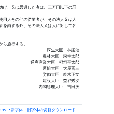
妨げ、又は忌避した者は、三万円以下の罰
使用人その他の從業者が、その法人又は人
者を罰する外、その法人又は人に対して各
から施行する。
厚生大臣 林讓治
農林大臣 森幸太郎
通商産業大臣 稻垣平太郎
運輸大臣 大屋晋三
労働大臣 鈴木正文
建設大臣 益谷秀次
内閣総理大臣 吉田茂
ions
新字体・旧字体の切替
ダウンロード