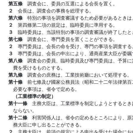
第五條
調査会に、委員の互選による会長を置く。
２
会長は、調査会の事務を総理する。
第六條
特別の事項を調査審議するため必要があるときは
２
第四條第二項の規定は、臨時委員に準用する。
３
臨時委員は、当該特別の事項の調査審議が終了したと
第七條
調査会に、專門委員を置くことができる。
２
專門委員は、会長の命を受け、專門の事項を調査する
３
專門委員は、会長の申出により、通商産業大臣が委嘱
第八條
調査会の委員、臨時委員及び專門委員は、予算に
費を受けるものとする。
第九條
調査会の庶務は、工業技術廳において処理する。
第十條
前七條及び國家公務員法（昭和二十二年法律第百
必要な事項は、省令で定める。
（工業標準の制定）
第十一條
主務大臣は、工業標準を制定しようとするとき
ならない。
第十二條
利害関係人は、省令の定めるところにより、原
務大臣に申し出ることができる。
２
主務大臣は、前項の規定による申出を受けた場合にお