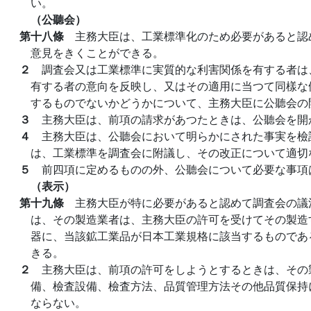
い。
（公聽会）
第十八條
主務大臣は、工業標準化のため必要があると認
意見をきくことができる。
２
調査会又は工業標準に実質的な利害関係を有する者は
有する者の意向を反映し、又はその適用に当つて同樣な
するものでないかどうかについて、主務大臣に公聽会の
３
主務大臣は、前項の請求があつたときは、公聽会を開
４
主務大臣は、公聽会において明らかにされた事実を檢
は、工業標準を調査会に附議し、その改正について適切
５
前四項に定めるものの外、公聽会について必要な事項
（表示）
第十九條
主務大臣が特に必要があると認めて調査会の議
は、その製造業者は、主務大臣の許可を受けてその製造
器に、当該鉱工業品が日本工業規格に該当するものであ
きる。
２
主務大臣は、前項の許可をしようとするときは、その
備、檢査設備、檢査方法、品質管理方法その他品質保持
ならない。