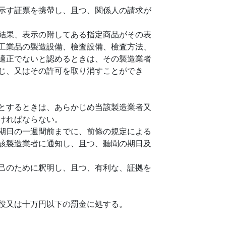
示す証票を携帶し、且つ、関係人の請求が
結果、表示の附してある指定商品がその表
工業品の製造設備、檢査設備、檢査方法、
適正でないと認めるときは、その製造業者
じ、又はその許可を取り消すことができ
とするときは、あらかじめ当該製造業者又
ければならない。
期日の一週間前までに、前條の規定による
該製造業者に通知し、且つ、聽聞の期日及
己のために釈明し、且つ、有利な、証拠を
役又は十万円以下の罰金に処する。