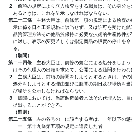
２
前項の規定により立入檢査をする職員は、その身分を
あるときは、これを呈示しなければならない。
第二十三條
主務大臣は、前條第一項の規定による檢査の
示に係る日本工業規格に該当せず、又は許可を受けた鉱
品質管理方法その他品質保持に必要な技術的生産條件が
に対し、表示の変更若しくは指定商品の販賣の停止を命
る。
（聽聞）
第二十四條
主務大臣は、前條の規定による処分をしよう
はその代理人の出頭を求めて、公開による聽聞を行わな
２
主務大臣は、前項の聽聞をしようとするときは、その
処分をしようとする理由並びに聽聞の期日及び場所を当
び場所を公示しなければならない。
３
聽聞においては、当該製造業者又はその代理人は、自
提出することができる。
（罰則）
第二十五條
左の各号の一に該当する者は、一年以下の懲
一
第十九條第五項の規定に違反した者