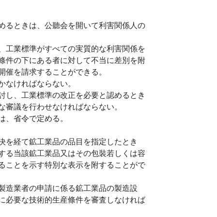
めるときは、公聽会を開いて利害関係人の
、工業標準がすべての実質的な利害関係を
條件の下にある者に対して不当に差別を附
開催を請求することができる。
かなければならない。
討し、工業標準の改正を必要と認めるとき
な審議を行わせなければならない。
は、省令で定める。
決を経て鉱工業品の品目を指定したとき
する当該鉱工業品又はその包裝若しくは容
ることを示す特別な表示を附することがで
製造業者の申請に係る鉱工業品の製造設
に必要な技術的生産條件を審査しなければ