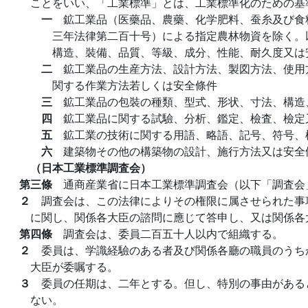
ことをいい、「工業標準」とは、工業標準化のための基
一
鉱工業品（医藥品、農藥、化学肥料、蚕糸及び食
三年法律第二百十号）による指定農林物資を除く。
構造、裝備、品質、等級、成分、性能、耐久度又は
二
鉱工業品の生産方法、設計方法、製図方法、使用
関する作業方法若しくは安全條件
三
鉱工業品の包裝の種類、型式、形状、寸法、構造
四
鉱工業品に関する試驗、分析、鑑定、檢査、檢定
五
鉱工業の技術に関する用語、略語、記号、符号、
六
建築物その他の構築物の設計、施行方法又は安全
（日本工業標準調査会）
第三條
通商産業省に日本工業標準調査会（以下「調査会
２
調査会は、この法律によりその権限に属させられた事
に関し、関係各大臣の諮問に應じて答申し、又は関係各
第四條
調査会は、委員二百五十人以内で組織する。
２
委員は、学識経驗のある者及び関係各廳の職員のうち
大臣が委嘱する。
３
委員の任期は、二年とする。但し、特別の事由がある
ない。