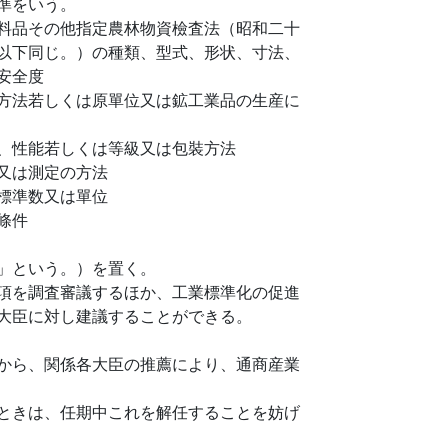
準をいう。
料品その他指定農林物資檢査法（昭和二十
以下同じ。）の種類、型式、形状、寸法、
安全度
方法若しくは原單位又は鉱工業品の生産に
、性能若しくは等級又は包裝方法
又は測定の方法
標準数又は單位
條件
」という。）を置く。
項を調査審議するほか、工業標準化の促進
大臣に対し建議することができる。
から、関係各大臣の推薦により、通商産業
ときは、任期中これを解任することを妨げ