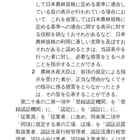
して日本農林規格に定める基準に適合し
ている旨の表示が行われている場合にお
いて、これを放置しては日本農林規格に
定める基準への適合に関する表示に対す
る信頼を損なうおそれがあるなど、日本
農林規格の利用に著しい支障を及ぼすお
それがあると認めるときは、当該表示を
行った者に対し、必要な措置をとるべき
ことを指示することができる。
２
農林水産大臣は、前項の規定による指
示を受けた者が、正当な理由がなくてそ
の指示に係る措置をとらなかったとき
は、その旨を公表することができる。
第二十条の二第一項中「登録認定機関」を「登
録認証機関」に、「認定に」を「認証に」に、
「従業員」を「従業者」に改め、同条第二項中
「同項に規定する者の工場、ほ場」を「認証品質
取扱業者、認証生産行程管理者、認証流通行程管
理者、認証小分け業者、認証輸入業者若しくは認