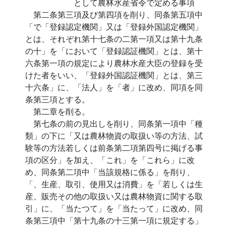
として農林水産省令で定める事項
第二条第三項及び第四項を削り、同条第五項中
「で「登録認定機関」又は「登録外国認定機関」
とは、それぞれ第十七条の二第一項又は第十九条
の十」を「において「登録認証機関」とは、第十
六条第一項の規定により農林水産大臣の登録を受
けた者をいい、「登録外国認証機関」とは、第三
十六条」に、「法人」を「者」に改め、同項を同
条第三項とする。
第二章を削る。
第七条の前の見出しを削り、同条第一項中「種
類」の下に「又は農林物資の取扱い等の方法、試
験等の方法若しくは前条第二項第四号に掲げる事
項の区分」を加え、「これ」を「これら」に改
め、同条第二項中「当該規格に係る」を削り、
「、生産、取引、使用又は消費」を「若しくは生
産、販売その他の取扱い又は農林物資に関する取
引」に、「当たつて」を「当たって」に改め、同
条第三項中「第十九条の十三第一項に規定する」