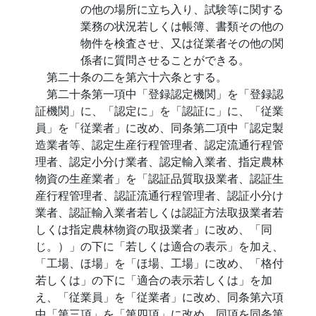
の他の場所に立ち入り、試験等に関する
業務の状況若しくは帳簿、書類その他の
物件を検査させ、又は従業者その他の関
係者に質問させることができる。
第二十条の二を第六十六条とする。
第二十条第一項中「登録認定機関」を「登録認
証機関」に、「認定に」を「認証に」に、「従業
員」を「従業者」に改め、同条第二項中「認定製
造業者等、認定生産行程管理者、認定流通行程管
理者、認定小分け業者、認定輸入業者、指定農林
物資の生産業者」を「認証品質取扱業者、認証生
産行程管理者、認証流通行程管理者、認証小分け
業者、認証輸入業者若しくは認証方法取扱業者若
しくは指定農林物資の取扱業者」に改め、「同
じ。）」の下に「若しくは適合の表示」を加え、
「工場、ほ場」を「ほ場、工場」に改め、「格付
若しくは」の下に「適合の表示若しくは」を加
え、「従業員」を「従業者」に改め、同条第六項
中「第三項」を「第四項」に改め、同項を同条第