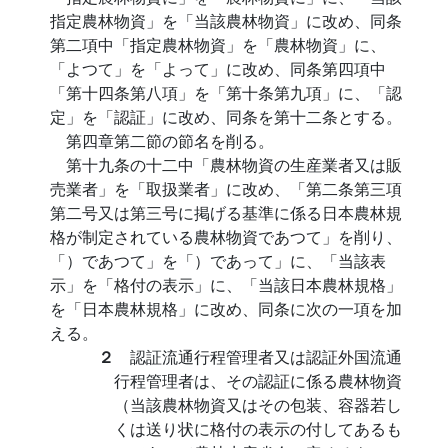
指定農林物資」を「当該農林物資」に改め、同条
第二項中「指定農林物資」を「農林物資」に、
「よつて」を「よって」に改め、同条第四項中
「第十四条第八項」を「第十条第九項」に、「認
定」を「認証」に改め、同条を第十二条とする。
第四章第二節の節名を削る。
第十九条の十二中「農林物資の生産業者又は販
売業者」を「取扱業者」に改め、「第二条第三項
第二号又は第三号に掲げる基準に係る日本農林規
格が制定されている農林物資であつて」を削り、
「）であつて」を「）であって」に、「当該表
示」を「格付の表示」に、「当該日本農林規格」
を「日本農林規格」に改め、同条に次の一項を加
える。
２
認証流通行程管理者又は認証外国流通
行程管理者は、その認証に係る農林物資
（当該農林物資又はその包装、容器若し
くは送り状に格付の表示の付してあるも