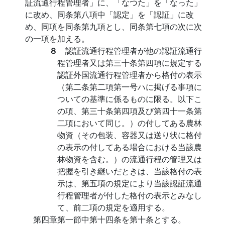
証流通行程管理者」に、「なつた」を「なった」
に改め、同条第八項中「認定」を「認証」に改
め、同項を同条第九項とし、同条第七項の次に次
の一項を加える。
８
認証流通行程管理者が他の認証流通行
程管理者又は第三十条第四項に規定する
認証外国流通行程管理者から格付の表示
（第二条第二項第一号ハに掲げる事項に
ついての基準に係るものに限る。以下こ
の項、第三十条第四項及び第四十一条第
二項において同じ。）の付してある農林
物資（その包装、容器又は送り状に格付
の表示の付してある場合における当該農
林物資を含む。）の流通行程の管理又は
把握を引き継いだときは、当該格付の表
示は、第五項の規定により当該認証流通
行程管理者が付した格付の表示とみなし
て、前二項の規定を適用する。
第四章第一節中第十四条を第十条とする。