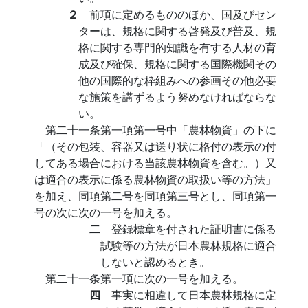
２
前項に定めるもののほか、国及びセン
ターは、規格に関する啓発及び普及、規
格に関する専門的知識を有する人材の育
成及び確保、規格に関する国際機関その
他の国際的な枠組みへの参画その他必要
な施策を講ずるよう努めなければならな
い。
第二十一条第一項第一号中「農林物資」の下に
「（その包装、容器又は送り状に格付の表示の付
してある場合における当該農林物資を含む。）又
は適合の表示に係る農林物資の取扱い等の方法」
を加え、同項第二号を同項第三号とし、同項第一
号の次に次の一号を加える。
二
登録標章を付された証明書に係る
試験等の方法が日本農林規格に適合
しないと認めるとき。
第二十一条第一項に次の一号を加える。
四
事実に相違して日本農林規格に定