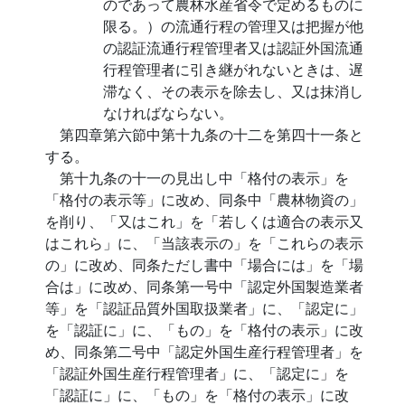
のであって農林水産省令で定めるものに
限る。）の流通行程の管理又は把握が他
の認証流通行程管理者又は認証外国流通
行程管理者に引き継がれないときは、遅
滞なく、その表示を除去し、又は抹消し
なければならない。
第四章第六節中第十九条の十二を第四十一条と
する。
第十九条の十一の見出し中「格付の表示」を
「格付の表示等」に改め、同条中「農林物資の」
を削り、「又はこれ」を「若しくは適合の表示又
はこれら」に、「当該表示の」を「これらの表示
の」に改め、同条ただし書中「場合には」を「場
合は」に改め、同条第一号中「認定外国製造業者
等」を「認証品質外国取扱業者」に、「認定に」
を「認証に」に、「もの」を「格付の表示」に改
め、同条第二号中「認定外国生産行程管理者」を
「認証外国生産行程管理者」に、「認定に」を
「認証に」に、「もの」を「格付の表示」に改