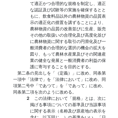
て適正かつ合理的な規格を制定し、適正
な認証及び試験等の実施を確保するとと
もに、飲食料品以外の農林物資の品質表
示の適正化の措置を講ずることにより、
農林物資の品質の改善並びに生産、販売
その他の取扱いの合理化及び高度化並び
に農林物資に関する取引の円滑化及び一
般消費者の合理的な選択の機会の拡大を
図り、もって農林水産業及びその関連産
業の健全な発展と一般消費者の利益の保
護に寄与することを目的とする。
第二条の見出しを「（定義）」に改め、同条第
一項中「法律で」を「法律において」に改め、同
項第二号中「であつて」を「であって」に改め、
同条第二項を次のように改める。
２
この法律において「規格」とは、次に
掲げる事項についての基準及び当該事項
に関する表示（名称及び原産地の表示を
含む。以下同じ。）の基準をいい、「日