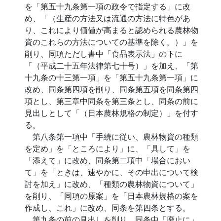
を「第五十九条第一項の政令で指定する」に改
め、「（生産の方法又は流通の方法に特色があ
り、これにより価値が高まると認められる農林物
資のこれらの方法についての基準を除く。）」を
削り、同項ただし書中「食品表示法」の下に
「（平成二十五年法律第七十号）」を加え、「第
十九条の十三第一項」を「第五十九条第一項」に
改め、同条第四項を削り、同条第五項を同条第四
項とし、第三章中同条を第三条とし、同条の前に
見出しとして「（日本農林規格の制定）」を付す
る。
第八条第一項中「手続に従い、農林物資の種類
を定め」を「ところにより」に、「具して」を
「添えて」に改め、同条第二項中「場合におい
て」を「ときは、速やかに、その申出について検
討を加え」に改め、「種類の農林物資について」
を削り、「同項の原案」を「日本農林規格の案を
作成し、これ」に改め、同条を第四条とする。
第九条の前の見出しを削り、同条中「廃止に」