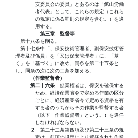
安委員会の委員」とあるのは「鉱山労働
者代表」として、これらの規定（これら
の規定に係る罰則の規定を含む。）を適
用する。
第三章 監督等
第十八条を削る。
第十七条中「、保安技術管理者、副保安技術管
理者及び係員」を「又は保安管理者」に、「基
く」を「基づく」に改め、同条を第二十五条と
し、同条の次に次の二条を加える。
（作業監督者）
第二十六条
鉱業権者は、保安を確保する
ため、経済産業省令で定める作業の区分
ごとに、経済産業省令で定める資格を有
する者のうちからその作業を監督する者
（以下「作業監督者」という。）を選任
しなければならない。
２
第二十二条第四項及び第二十三条の規
定は、前項の規定により選任された作業