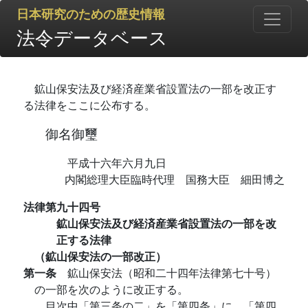
日本研究のための歴史情報
法令データベース
鉱山保安法及び経済産業省設置法の一部を改正す
る法律をここに公布する。
御名御璽
平成十六年六月九日
内閣総理大臣臨時代理 国務大臣 細田博之
法律第九十四号
鉱山保安法及び経済産業省設置法の一部を改
正する法律
（鉱山保安法の一部改正）
第一条
鉱山保安法（昭和二十四年法律第七十号）
の一部を次のように改正する。
目次中「第三条の二」を「第四条」に、「第四