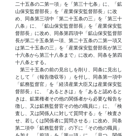
二十五条の二第一項」を「第三十七条」に、「鉱
山保安監督部長」を「産業保安監督部長」に改
め、同条第三項中「第二十五条の三」を「第三十
八条」に、「鉱山保安監督部長」を「産業保安監
督部長」に改め、同条第四項中「鉱山保安監督部
長が第二十五条第一項、第二十五条の二第一項又
は第二十五条の三」を「産業保安監督部長が第三
十六条から第三十八条まで」に改め、同条を第四
十八条とする。
第三十五条の前の見出しを削り、同条に見出し
として「（報告徴収等）」を付し、同条第一項中
「鉱務監督官」を「経済産業大臣又は産業保安監
督部長」に、「あるときは」を「あると認めると
きは、鉱業権者その他の関係者から必要な報告を
徴し、又は鉱務監督官その他の職員に」に、「検
査し、又は関係人に対して質問する」を「検査さ
せ、若しくは関係者に質問させる」に改め、同条
第二項中「鉱務監督官」の下に「その他の職員」
を加え、「前項」を「第一項」に、「且つ、関係