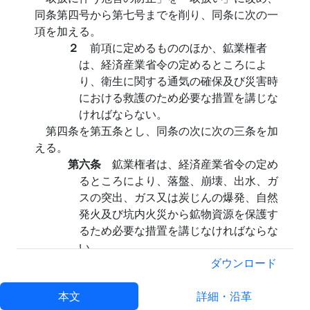
同条第四号から第七号までを削り、同条に次の一
項を加える。
２
前項に定めるもののほか、鉱業権者
は、経済産業省令の定めるところによ
り、衛生に関する通気の確保及び災害時
における救護のため必要な措置を講じな
ければならない。
第四条を第五条とし、同条の次に次の三条を加
える。
第六条
鉱業権者は、経済産業省令の定め
るところにより、落盤、崩壊、出水、ガ
スの突出、ガス又は炭じんの爆発、自然
発火及び坑内火災から鉱物資源を保護す
るため必要な措置を講じなければならな
い。
第七条
鉱業権者は、鉱山における坑内及
ダウンロード
び坑外の事業場の区分に応じ、経済産業
本文
省令の定めるところにより、機械、器具
詳細・沿革