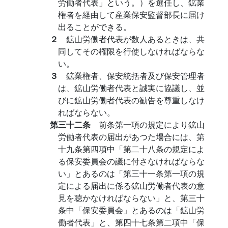
労働者代表」という。）を選任し、鉱業
権者を経由して産業保安監督部長に届け
出ることができる。
２
鉱山労働者代表が数人あるときは、共
同してその権限を行使しなければならな
い。
３
鉱業権者、保安統括者及び保安管理者
は、鉱山労働者代表と誠実に協議し、並
びに鉱山労働者代表の勧告を尊重しなけ
ればならない。
第三十二条
前条第一項の規定により鉱山
労働者代表の届出があつた場合には、第
十九条第四項中「第二十八条の規定によ
る保安委員会の議に付さなければならな
い」とあるのは「第三十一条第一項の規
定による届出に係る鉱山労働者代表の意
見を聴かなければならない」と、第三十
条中「保安委員会」とあるのは「鉱山労
働者代表」と、第四十七条第二項中「保