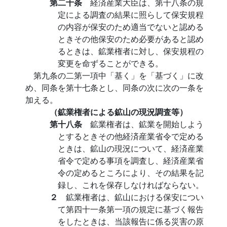
第二十条
経済産業大臣は、第十八条の規
定による調査の結果に照らして保安規程
の内容が保安のため適当でないと認める
ときその他保安のため必要があると認め
るときは、鉱業権者に対し、保安規程の
変更を命ずることができる。
第九条の二第一項中「基く」を「基づく」に改
め、同条を第十七条とし、同条の次に次の一条を
加える。
（鉱業権者による鉱山の現況調査等）
第十八条
鉱業権者は、鉱業を開始しよう
とするときその他経済産業省令で定める
ときは、鉱山の現況について、経済産業
省令で定める事項を調査し、経済産業省
令の定めるところにより、その結果を記
録し、これを保存しなければならない。
２
鉱業権者は、鉱山における保安につい
て第四十一条第一項の規定に基づく報告
をしたときは、当該報告に係る災害の原