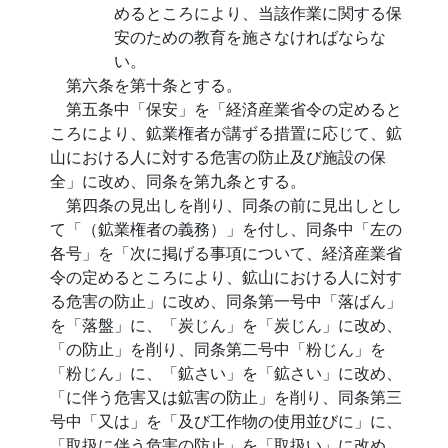
めるところにより、当該作業に関する保
安のための教育を施さなければならな
い。
第六条を第十条とする。
第五条中「保安」を「経済産業省令の定めると
ころにより、鉱業権者が講ずる措置に応じて、鉱
山における人に対する危害の防止及び施設の保
全」に改め、同条を第九条とする。
第四条の見出しを削り、同条の前に見出しとし
て「（鉱業権者の義務）」を付し、同条中「左の
各号」を「次に掲げる事項について、経済産業省
令の定めるところにより、鉱山における人に対す
る危害の防止」に改め、同条第一号中「落ばん」
を「落盤」に、「炭じん」を「炭じん」に改め、
「の防止」を削り、同条第二号中「粉じん」を
「粉じん」に、「鉱さい」を「鉱さい」に改め、
「に伴う危害又は鉱害の防止」を削り、同条第三
号中「又は」を「及び工作物の使用並びに」に、
「取扱に伴う危害の防止」を「取扱い」に改め、