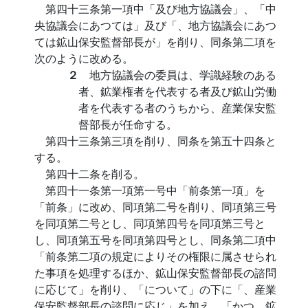
第四十三条第一項中「及び地方協議会」、「中
央協議会にあつては」及び「、地方協議会にあつ
ては鉱山保安監督部長が」を削り、同条第二項を
次のように改める。
２
地方協議会の委員は、学識経験のある
者、鉱業権者を代表する者及び鉱山労働
者を代表する者のうちから、産業保安監
督部長が任命する。
第四十三条第三項を削り、同条を第五十四条と
する。
第四十二条を削る。
第四十一条第一項第一号中「前条第一項」を
「前条」に改め、同項第二号を削り、同項第三号
を同項第二号とし、同項第四号を同項第三号と
し、同項第五号を同項第四号とし、同条第二項中
「前条第二項の規定によりその権限に属させられ
た事項を処理するほか、鉱山保安監督部長の諮問
に応じて」を削り、「について」の下に「、産業
保安監督部長の諮問に応じ」を加え、「かつ、鉱