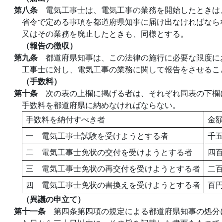
第八条
電気工事士は、電気工事の業務を開始したときは
省令で定める事項を都道府県知事に届け出なければなら
又はその業務を廃止したときも、同様とする。
（報告の徴収）
第九条
都道府県知事は、この法律の施行に必要な限度に
工事士に対し、電気工事の業務に関して報告をさせるこ
（手数料）
第十条
次の表の上欄に掲げる者は、それぞれ同表の下欄
手数料を都道府県に納めなければならない。
手数料を納付すべき者
金
一 電気工事士試験を受けようとする者
千
二 電気工事士免状の交付を受けようとする者
四
三 電気工事士免状の再交付を受けようとする者
二
四 電気工事士免状の書換えを受けようとする者
百
（異議の申立て）
第十一条
第四条第四項の規定による都道府県知事の処分