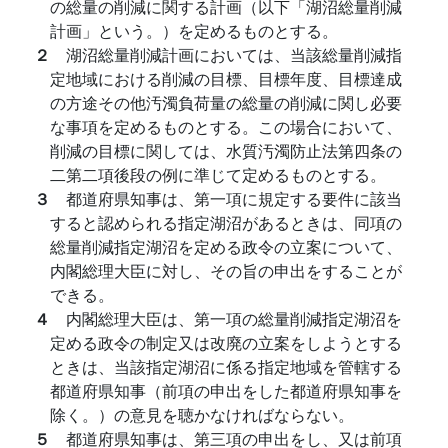
の総量の削減に関する計画（以下「湖沼総量削減
計画」という。）を定めるものとする。
２
湖沼総量削減計画においては、当該総量削減指
定地域における削減の目標、目標年度、目標達成
の方途その他汚濁負荷量の総量の削減に関し必要
な事項を定めるものとする。この場合において、
削減の目標に関しては、水質汚濁防止法第四条の
二第二項後段の例に準じて定めるものとする。
３
都道府県知事は、第一項に規定する要件に該当
すると認められる指定湖沼があるときは、同項の
総量削減指定湖沼を定める政令の立案について、
内閣総理大臣に対し、その旨の申出をすることが
できる。
４
内閣総理大臣は、第一項の総量削減指定湖沼を
定める政令の制定又は改廃の立案をしようとする
ときは、当該指定湖沼に係る指定地域を管轄する
都道府県知事（前項の申出をした都道府県知事を
除く。）の意見を聴かなければならない。
５
都道府県知事は、第三項の申出をし、又は前項