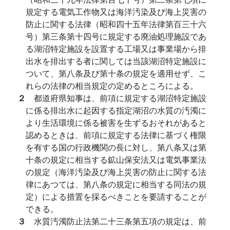
規定する電気工作物又は海洋汚染及び海上災害の
防止に関する法律（昭和四十五年法律第百三十六
号）第三条第十四号に規定する廃油処理施設であ
る湖沼特定施設を設置する工場又は事業場から排
出水を排出する者に関しては当該湖沼特定施設に
ついて、第八条及び第十条の規定を適用せず、こ
れらの法律の相当規定の定めるところによる。
２
都道府県知事は、前項に規定する湖沼特定施設
に係る排出水に起因する指定湖沼の水質の汚濁に
より生活環境に係る被害を生ずるおそれがあると
認めるときは、前項に規定する法律に基づく権限
を有する国の行政機関の長に対し、第八条又は第
十条の規定に相当する鉱山保安法又は電気事業法
の規定（海洋汚染及び海上災害の防止に関する法
律にあつては、第八条の規定に相当する同法の規
定）による措置を採るべきことを要請することが
できる。
３
水質汚濁防止法第二十三条第五項の規定は、前