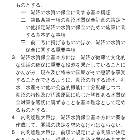
ものとする。
一
湖沼の水質の保全に関する基本構想
二
第四条第一項の湖沼水質保全計画の策定そ
の他指定湖沼の水質の保全のための施策に関
する基本的な事項
三
前二号に掲げるもののほか、湖沼の水質の
保全に関する重要事項
３
湖沼水質保全基本方針は、湖沼が健康で文化的
な生活の確保に重要な役割を果たしていることに
かんがみ、現在及び将来の国民がその恵沢を享受
することができるように、湖沼の有する治水、利
水、水産その他の公益的機能に十分配慮しつつ、
湖沼の特性及び汚濁原因に応じた均衡ある水質保
全対策を適切に講ずることを基本理念として定め
るものとする。
４
内閣総理大臣は、湖沼水質保全基本方針の案を
作成して、閣議の決定を求めなければならない。
５
内閣総理大臣は、前項の規定による閣議の決定
があつたときは、遅滞なく、湖沼水質保全基本方