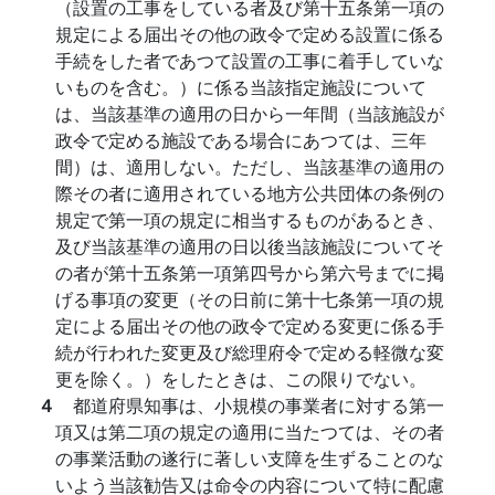
（設置の工事をしている者及び第十五条第一項の
規定による届出その他の政令で定める設置に係る
手続をした者であつて設置の工事に着手していな
いものを含む。）に係る当該指定施設について
は、当該基準の適用の日から一年間（当該施設が
政令で定める施設である場合にあつては、三年
間）は、適用しない。ただし、当該基準の適用の
際その者に適用されている地方公共団体の条例の
規定で第一項の規定に相当するものがあるとき、
及び当該基準の適用の日以後当該施設についてそ
の者が第十五条第一項第四号から第六号までに掲
げる事項の変更（その日前に第十七条第一項の規
定による届出その他の政令で定める変更に係る手
続が行われた変更及び総理府令で定める軽微な変
更を除く。）をしたときは、この限りでない。
４
都道府県知事は、小規模の事業者に対する第一
項又は第二項の規定の適用に当たつては、その者
の事業活動の遂行に著しい支障を生ずることのな
いよう当該勧告又は命令の内容について特に配慮