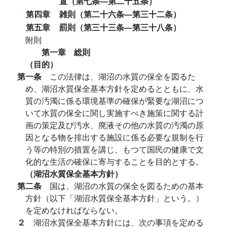
置（第七条―第二十五条）
第四章
雑則（第二十六条―第三十二条）
第五章
罰則（第三十三条―第三十八条）
附則
第一章 総則
（目的）
第一条
この法律は、湖沼の水質の保全を図るた
め、湖沼水質保全基本方針を定めるとともに、水
質の汚濁に係る環境基準の確保が緊要な湖沼につ
いて水質の保全に関し実施すべき施策に関する計
画の策定及び汚水、廃液その他の水質の汚濁の原
因となる物を排出する施設に係る必要な規制を行
う等の特別の措置を講じ、もつて国民の健康で文
化的な生活の確保に寄与することを目的とする。
（湖沼水質保全基本方針）
第二条
国は、湖沼の水質の保全を図るための基本
方針（以下「湖沼水質保全基本方針」という。）
を定めなければならない。
２
湖沼水質保全基本方針には、次の事項を定める