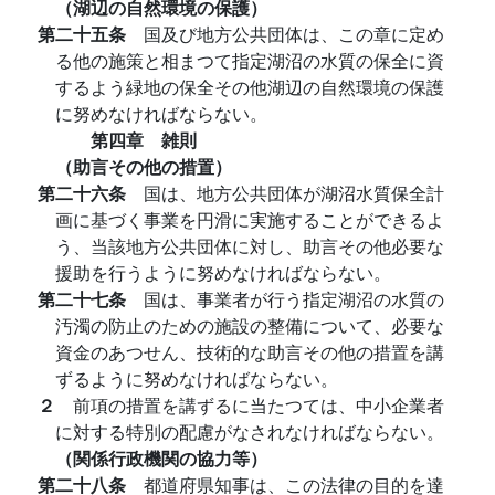
（湖辺の自然環境の保護）
第二十五条
国及び地方公共団体は、この章に定め
る他の施策と相まつて指定湖沼の水質の保全に資
するよう緑地の保全その他湖辺の自然環境の保護
に努めなければならない。
第四章 雑則
（助言その他の措置）
第二十六条
国は、地方公共団体が湖沼水質保全計
画に基づく事業を円滑に実施することができるよ
う、当該地方公共団体に対し、助言その他必要な
援助を行うように努めなければならない。
第二十七条
国は、事業者が行う指定湖沼の水質の
汚濁の防止のための施設の整備について、必要な
資金のあつせん、技術的な助言その他の措置を講
ずるように努めなければならない。
２
前項の措置を講ずるに当たつては、中小企業者
に対する特別の配慮がなされなければならない。
（関係行政機関の協力等）
第二十八条
都道府県知事は、この法律の目的を達