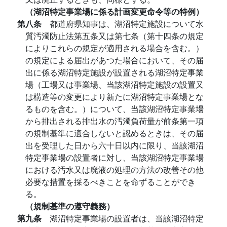
（湖沼特定事業場に係る計画変更命令等の特例）
第八条
都道府県知事は、湖沼特定施設について水
質汚濁防止法第五条又は第七条（第十四条の規定
によりこれらの規定が適用される場合を含む。）
の規定による届出があつた場合において、その届
出に係る湖沼特定施設が設置される湖沼特定事業
場（工場又は事業場、当該湖沼特定施設の設置又
は構造等の変更により新たに湖沼特定事業場とな
るものを含む。）について、当該湖沼特定事業場
から排出される排出水の汚濁負荷量が前条第一項
の規制基準に適合しないと認めるときは、その届
出を受理した日から六十日以内に限り、当該湖沼
特定事業場の設置者に対し、当該湖沼特定事業場
における汚水又は廃液の処理の方法の改善その他
必要な措置を採るべきことを命ずることができ
る。
（規制基準の遵守義務）
第九条
湖沼特定事業場の設置者は、当該湖沼特定