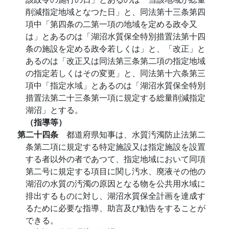
削減指定地域となつた日」と、同法第十三条第四
項中「第四条の二第一項の地域を定める政令又
は」とあるのは「湖沼水質保全特別措置法第十四
条の施設を定める政令若しくは」と、「改正」と
あるのは「改正又は同法第三条第二項の指定地域
の指定若しくはその変更」と、同法第十六条第三
項中「指定水域」とあるのは「湖沼水質保全特別
措置法第二十三条第一項に規定する総量削減指定
湖沼」とする。
（指導等）
第二十四条
都道府県知事は、水質汚濁防止法第二
条第二項に規定する特定施設又は指定施設を設置
する者以外の者であつて、指定地域において同項
第二号に規定する項目に関し汚水、廃液その他の
湖沼の水質の汚濁の原因となる物を公共用水域に
排出するものに対し、湖沼水質保全計画を達成す
るために必要な指導、助言及び勧告をすることが
できる。