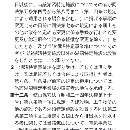
日以後に、当該湖沼特定施設についてその者が同
法第五条第四号から第八号まで（第十四条の規定
により適用される場合を含む。）に掲げる事項の
変更（その日前に同法第七条の規定による届出そ
の他の政令で定める変更に係る手続が行われた変
更及び総理府令で定める軽微な変更を除く。）を
したとき、及び当該湖沼特定事業場についてその
者が当該湖沼特定施設以外の湖沼特定施設の設置
をしたときは、この限りでない。
２
湖沼特定事業場を譲り受け、若しくは借り受
け、又は相続若しくは合併により取得した者は、
第八条、前条及び前項の規定の適用については、
当該湖沼特定事業場の設置者の地位を承継する。
第十二条
鉱山保安法（昭和二十四年法律第七十
号）第八条第一項に規定する建設物、工作物その
他の施設である湖沼特定施設を設置する同法第二
条第二項本文に規定する鉱山から排出水を排水す
る者に関しては当該鉱山について、電気事業法
（昭和三十九年法律第百七十号）第二条第七項に