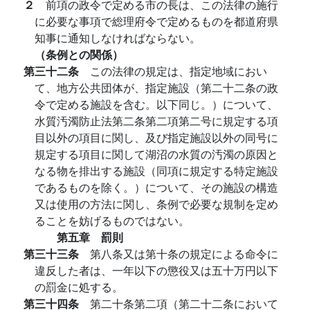
２
前項の政令で定める市の長は、この法律の施行
に必要な事項で総理府令で定めるものを都道府県
知事に通知しなければならない。
（条例との関係）
第三十二条
この法律の規定は、指定地域におい
て、地方公共団体が、指定施設（第二十二条の政
令で定める施設を含む。以下同じ。）について、
水質汚濁防止法第二条第二項第二号に規定する項
目以外の項目に関し、及び指定施設以外の同号に
規定する項目に関して湖沼の水質の汚濁の原因と
なる物を排出する施設（同項に規定する特定施設
であるものを除く。）について、その施設の構造
又は使用の方法に関し、条例で必要な規制を定め
ることを妨げるものではない。
第五章 罰則
第三十三条
第八条又は第十条の規定による命令に
違反した者は、一年以下の懲役又は五十万円以下
の罰金に処する。
第三十四条
第二十条第二項（第二十二条において