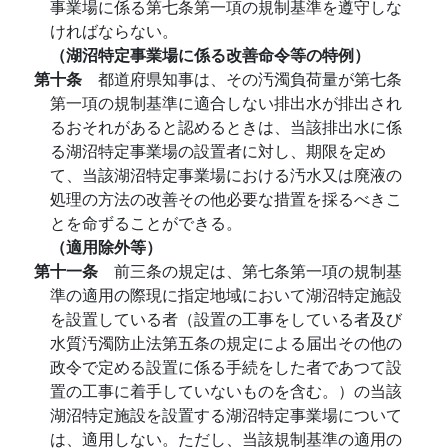
事業場に係る第七条第一項の規制基準を遵守しな
ければならない。
（湖沼特定事業場に係る改善命令等の特例）
第十条
都道府県知事は、その汚濁負荷量が第七条
第一項の規制基準に適合しない排出水が排出され
るおそれがあると認めるときは、当該排出水に係
る湖沼特定事業場の設置者に対し、期限を定め
て、当該湖沼特定事業場における汚水又は廃液の
処理の方法の改善その他必要な措置を採るべきこ
とを命ずることができる。
（適用除外等）
第十一条
前三条の規定は、第七条第一項の規制基
準の適用の際現に指定地域において湖沼特定施設
を設置している者（設置の工事をしている者及び
水質汚濁防止法第五条の規定による届出その他の
政令で定める設置に係る手続をした者であつて設
置の工事に着手していないものを含む。）の当該
湖沼特定施設を設置する湖沼特定事業場について
は、適用しない。ただし、当該規制基準の適用の