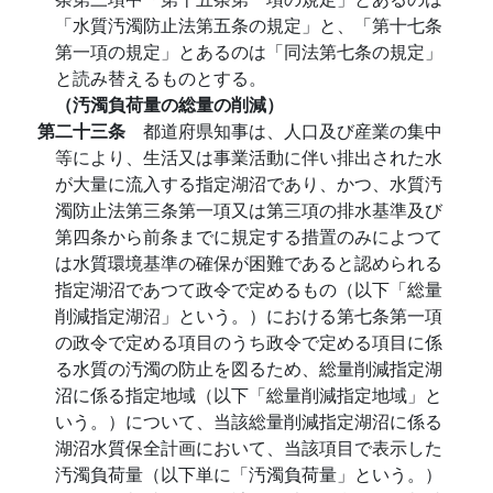
「水質汚濁防止法第五条の規定」と、「第十七条
第一項の規定」とあるのは「同法第七条の規定」
と読み替えるものとする。
（汚濁負荷量の総量の削減）
第二十三条
都道府県知事は、人口及び産業の集中
等により、生活又は事業活動に伴い排出された水
が大量に流入する指定湖沼であり、かつ、水質汚
濁防止法第三条第一項又は第三項の排水基準及び
第四条から前条までに規定する措置のみによつて
は水質環境基準の確保が困難であると認められる
指定湖沼であつて政令で定めるもの（以下「総量
削減指定湖沼」という。）における第七条第一項
の政令で定める項目のうち政令で定める項目に係
る水質の汚濁の防止を図るため、総量削減指定湖
沼に係る指定地域（以下「総量削減指定地域」と
いう。）について、当該総量削減指定湖沼に係る
湖沼水質保全計画において、当該項目で表示した
汚濁負荷量（以下単に「汚濁負荷量」という。）