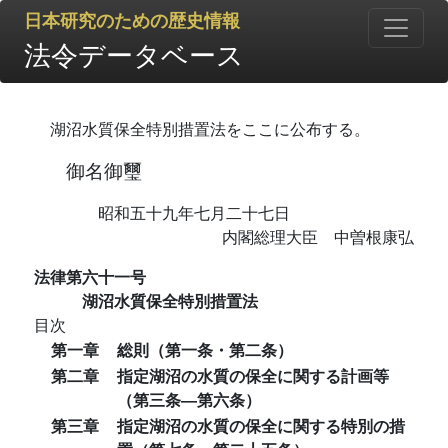
日本研究のための歴史情報
法令データベース
湖沼水質保全特別措置法をここに公布する。
御名御璽
昭和五十九年七月二十七日
内閣総理大臣 中曽根康弘
法律第六十一号
湖沼水質保全特別措置法
目次
第一章
総則（第一条・第二条）
第二章
指定湖沼の水質の保全に関する計画等
（第三条―第六条）
第三章
指定湖沼の水質の保全に関する特別の措