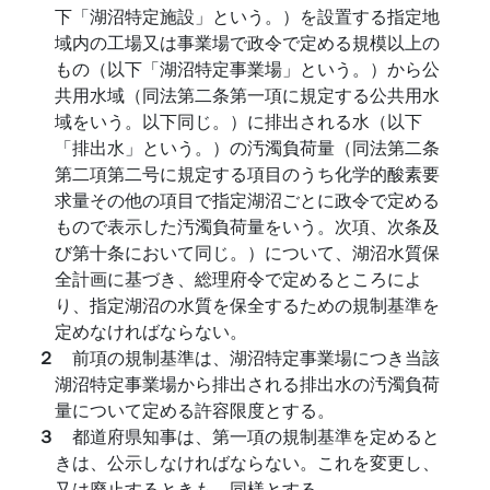
下「湖沼特定施設」という。）を設置する指定地
域内の工場又は事業場で政令で定める規模以上の
もの（以下「湖沼特定事業場」という。）から公
共用水域（同法第二条第一項に規定する公共用水
域をいう。以下同じ。）に排出される水（以下
「排出水」という。）の汚濁負荷量（同法第二条
第二項第二号に規定する項目のうち化学的酸素要
求量その他の項目で指定湖沼ごとに政令で定める
もので表示した汚濁負荷量をいう。次項、次条及
び第十条において同じ。）について、湖沼水質保
全計画に基づき、総理府令で定めるところによ
り、指定湖沼の水質を保全するための規制基準を
定めなければならない。
２
前項の規制基準は、湖沼特定事業場につき当該
湖沼特定事業場から排出される排出水の汚濁負荷
量について定める許容限度とする。
３
都道府県知事は、第一項の規制基準を定めると
きは、公示しなければならない。これを変更し、
又は廃止するときも、同様とする。