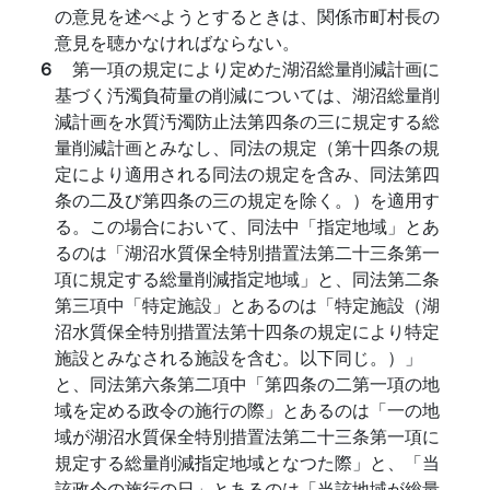
の意見を述べようとするときは、関係市町村長の
意見を聴かなければならない。
６
第一項の規定により定めた湖沼総量削減計画に
基づく汚濁負荷量の削減については、湖沼総量削
減計画を水質汚濁防止法第四条の三に規定する総
量削減計画とみなし、同法の規定（第十四条の規
定により適用される同法の規定を含み、同法第四
条の二及び第四条の三の規定を除く。）を適用す
る。この場合において、同法中「指定地域」とあ
るのは「湖沼水質保全特別措置法第二十三条第一
項に規定する総量削減指定地域」と、同法第二条
第三項中「特定施設」とあるのは「特定施設（湖
沼水質保全特別措置法第十四条の規定により特定
施設とみなされる施設を含む。以下同じ。）」
と、同法第六条第二項中「第四条の二第一項の地
域を定める政令の施行の際」とあるのは「一の地
域が湖沼水質保全特別措置法第二十三条第一項に
規定する総量削減指定地域となつた際」と、「当
該政令の施行の日」とあるのは「当該地域が総量