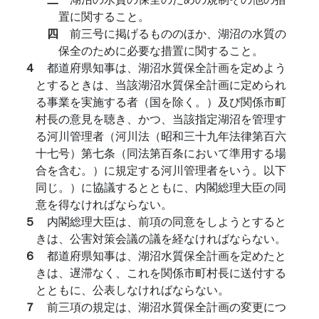
置に関すること。
四
前三号に掲げるもののほか、湖沼の水質の
保全のために必要な措置に関すること。
４
都道府県知事は、湖沼水質保全計画を定めよう
とするときは、当該湖沼水質保全計画に定められ
る事業を実施する者（国を除く。）及び関係市町
村長の意見を聴き、かつ、当該指定湖沼を管理す
る河川管理者（河川法（昭和三十九年法律第百六
十七号）第七条（同法第百条において準用する場
合を含む。）に規定する河川管理者をいう。以下
同じ。）に協議するとともに、内閣総理大臣の同
意を得なければならない。
５
内閣総理大臣は、前項の同意をしようとすると
きは、公害対策会議の議を経なければならない。
６
都道府県知事は、湖沼水質保全計画を定めたと
きは、遅滞なく、これを関係市町村長に送付する
とともに、公表しなければならない。
７
前三項の規定は、湖沼水質保全計画の変更につ