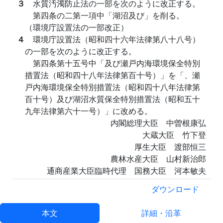
３
水質汚濁防止法の一部を次のように改正する。
第四条の二第一項中「湖沼及び」を削る。
（環境庁設置法の一部改正）
４
環境庁設置法（昭和四十六年法律第八十八号）
の一部を次のように改正する。
第四条第十五号中「及び瀬戸内海環境保全特別
措置法（昭和四十八年法律第百十号）」を「、瀬
戸内海環境保全特別措置法（昭和四十八年法律第
百十号）及び湖沼水質保全特別措置法（昭和五十
九年法律第六十一号）」に改める。
内閣総理大臣 中曽根康弘
大蔵大臣 竹下登
厚生大臣 渡部恒三
農林水産大臣 山村新治郎
通商産業大臣臨時代理 国務大臣 河本敏夫
運輸大臣 細田吉藏
ダウンロード
建設大臣 水野清
自治大臣 田川誠一
本文
詳細・沿革