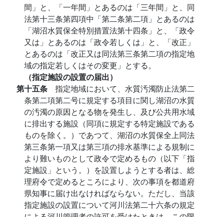
間」と、「一年間」とあるのは「三年間」と、同
法第十三条第四項中「第二条第二項」とあるのは
「湖沼水質保全特別措置法第十四条」と、「政令
又は」とあるのは「政令若しくは」と、「改正」
とあるのは「改正又は同法第三条第二項の指定地
域の指定若しくはその変更」とする。
（指定施設の設置の届出）
第十五条
指定地域において、水質汚濁防止法第二
条第二項第二号に規定する項目に関し湖沼の水質
の汚濁の原因となる物を発生し、及び公共用水域
に排出する施設（同項に規定する特定施設である
ものを除く。）であつて、湖沼の水質保全上同法
第三条第一項又は第三項の排水基準による規制に
より難いものとして政令で定めるもの（以下「指
定施設」という。）を設置しようとする者は、総
理府令で定めるところにより、次の事項を都道府
県知事に届け出なければならない。ただし、当該
指定施設の設置について河川法第二十六条の規定
による河川管理者の許可を受けたときは、この限