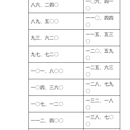
一〇六、四一
八六、二四〇
〇
一一〇、四四
八九、五〇〇
〇
一一五、五三
九三、六二〇
〇
一二〇、五九
九七、七二〇
〇
一二五、六三
一〇一、八〇〇
〇
一二八、七九
一〇四、三六〇
〇
一三二、一八
一〇七、一二〇
〇
一三八、七〇
一一二、四〇〇
〇