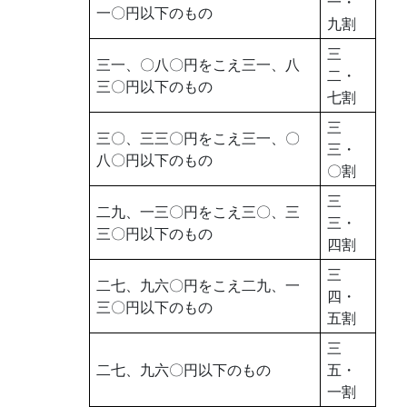
一・
一〇円以下のもの
九割
三
三一、〇八〇円をこえ三一、八
二・
三〇円以下のもの
七割
三
三〇、三三〇円をこえ三一、〇
三・
八〇円以下のもの
〇割
三
二九、一三〇円をこえ三〇、三
三・
三〇円以下のもの
四割
三
二七、九六〇円をこえ二九、一
四・
三〇円以下のもの
五割
三
二七、九六〇円以下のもの
五・
一割