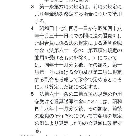
３
第一条第六項の規定は、前項の規定に
より年金額を改定する場合について準用
する。
４
昭和四十七年四月一日から昭和四十八
年十月三十一日までの間に法の退職をし
た組合員に係る法の規定による通算退職
年金（法第六十一条の二第五項の規定の
適用を受けるものを除く。）について
は、同年十一月分以後、その額を、第一
項第一号に掲げる金額及び第二項に規定
する割合を考慮して政令で定めるところ
により算定した額に改定する。
５
法第六十一条の二第五項の規定の適用
を受ける通算退職年金については、昭和
四十八年十一月分以後、その額を、前後
の退職のそれぞれについて前各項の規定
の例により算定した額の合算額に改定す
る。