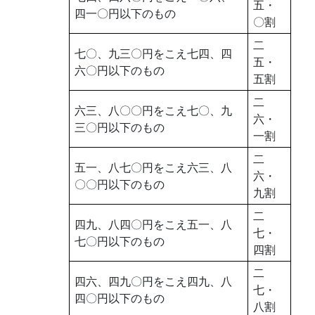
五・
四一〇円以下のもの
〇割
二
七〇、九三〇円をこえ七四、四
五・
六〇円以下のもの
五割
二
六三、八〇〇円をこえ七〇、九
六・
三〇円以下のもの
一割
二
五一、八七〇円をこえ六三、八
六・
〇〇円以下のもの
九割
二
四九、八四〇円をこえ五一、八
七・
七〇円以下のもの
四割
二
四六、四九〇円をこえ四九、八
七・
四〇円以下のもの
八割