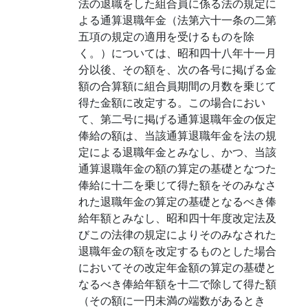
法の退職をした組合員に係る法の規定に
よる通算退職年金（法第六十一条の二第
五項の規定の適用を受けるものを除
く。）については、昭和四十八年十一月
分以後、その額を、次の各号に掲げる金
額の合算額に組合員期間の月数を乗じて
得た金額に改定する。この場合におい
て、第二号に掲げる通算退職年金の仮定
俸給の額は、当該通算退職年金を法の規
定による退職年金とみなし、かつ、当該
通算退職年金の額の算定の基礎となつた
俸給に十二を乗じて得た額をそのみなさ
れた退職年金の算定の基礎となるべき俸
給年額とみなし、昭和四十年度改定法及
びこの法律の規定によりそのみなされた
退職年金の額を改定するものとした場合
においてその改定年金額の算定の基礎と
なるべき俸給年額を十二で除して得た額
（その額に一円未満の端数があるとき