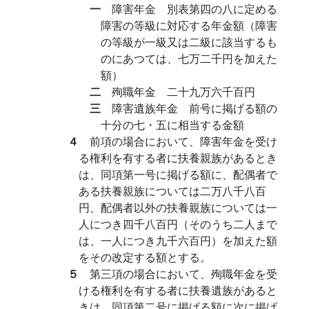
一
障害年金 別表第四の八に定める
障害の等級に対応する年金額（障害
の等級が一級又は二級に該当するも
のにあつては、七万二千円を加えた
額）
二
殉職年金 二十九万六千百円
三
障害遺族年金 前号に掲げる額の
十分の七・五に相当する金額
４
前項の場合において、障害年金を受け
る権利を有する者に扶養親族があるとき
は、同項第一号に掲げる額に、配偶者で
ある扶養親族については二万八千八百
円、配偶者以外の扶養親族については一
人につき四千八百円（そのうち二人まで
は、一人につき九千六百円）を加えた額
をその改定する額とする。
５
第三項の場合において、殉職年金を受
ける権利を有する者に扶養遺族があると
きは、同項第二号に掲げる額に次に掲げ