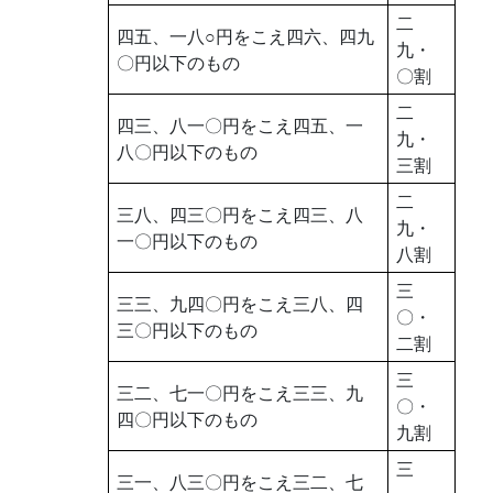
二
四五、一八○円をこえ四六、四九
九・
〇円以下のもの
〇割
二
四三、八一〇円をこえ四五、一
九・
八〇円以下のもの
三割
二
三八、四三〇円をこえ四三、八
九・
一〇円以下のもの
八割
三
三三、九四〇円をこえ三八、四
〇・
三〇円以下のもの
二割
三
三二、七一〇円をこえ三三、九
〇・
四〇円以下のもの
九割
三
三一、八三〇円をこえ三二、七