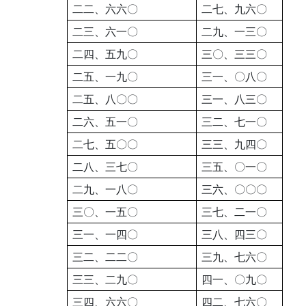
二二、六六〇
二七、九六〇
二三、六一〇
二九、一三〇
二四、五九〇
三〇、三三〇
二五、一九〇
三一、〇八〇
二五、八〇〇
三一、八三〇
二六、五一〇
三二、七一〇
二七、五〇〇
三三、九四〇
二八、三七〇
三五、〇一〇
二九、一八〇
三六、〇〇〇
三〇、一五〇
三七、二一〇
三一、一四〇
三八、四三〇
三二、二二〇
三九、七六〇
三三、二九〇
四一、〇九〇
三四、六六〇
四二、七六〇