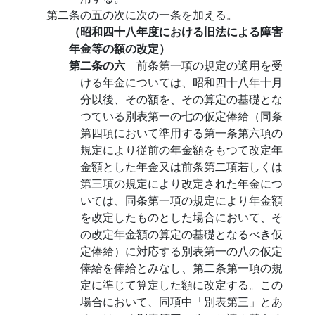
第二条の五の次に次の一条を加える。
（昭和四十八年度における旧法による障害
年金等の額の改定）
第二条の六
前条第一項の規定の適用を受
ける年金については、昭和四十八年十月
分以後、その額を、その算定の基礎とな
つている別表第一の七の仮定俸給（同条
第四項において準用する第一条第六項の
規定により従前の年金額をもつて改定年
金額とした年金又は前条第二項若しくは
第三項の規定により改定された年金につ
いては、同条第一項の規定により年金額
を改定したものとした場合において、そ
の改定年金額の算定の基礎となるべき仮
定俸給）に対応する別表第一の八の仮定
俸給を俸給とみなし、第二条第一項の規
定に準じて算定した額に改定する。この
場合において、同項中「別表第三」とあ