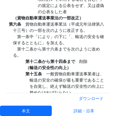
の規定による公表をせず、又は虚偽
の公表をした者
（貨物自動車運送事業法の一部改正）
第六条
貨物自動車運送事業法（平成元年法律第八
十三号）の一部を次のように改正する。
第一条中「により」の下に「、輸送の安全を確
保するとともに」を加える。
第十二条から第十六条までを次のように改め
る。
第十二条から第十四条まで
削除
（輸送の安全性の向上）
第十五条
一般貨物自動車運送事業者は、
輸送の安全の確保が最も重要であること
を自覚し、絶えず輸送の安全性の向上に
努めなければならない。
（安全管理規程等）
ダウンロード
第十六条
一般貨物自動車運送事業者（そ
本文
の事業の規模が国土交通省令で定める規
詳細・沿革