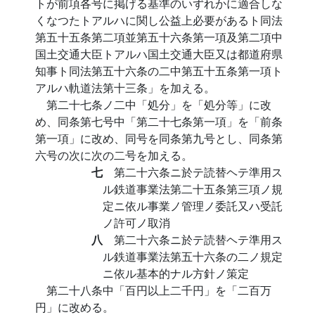
トが前項各号に掲げる基準のいずれかに適合しな
くなつたトアルハに関し公益上必要があるト同法
第五十五条第二項並第五十六条第一項及第二項中
国土交通大臣トアルハ国土交通大臣又は都道府県
知事ト同法第五十六条の二中第五十五条第一項ト
アルハ軌道法第十三条」を加える。
第二十七条ノ二中「処分」を「処分等」に改
め、同条第七号中「第二十七条第一項」を「前条
第一項」に改め、同号を同条第九号とし、同条第
六号の次に次の二号を加える。
七
第二十六条ニ於テ読替ヘテ準用ス
ル鉄道事業法第二十五条第三項ノ規
定ニ依ル事業ノ管理ノ委託又ハ受託
ノ許可ノ取消
八
第二十六条ニ於テ読替ヘテ準用ス
ル鉄道事業法第五十六条の二ノ規定
ニ依ル基本的ナル方針ノ策定
第二十八条中「百円以上二千円」を「二百万
円」に改める。