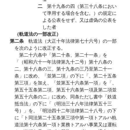
二
第十九条の四（第三十八条におい
て準用する場合を含む。）の規定に
よる公表をせず、又は虚偽の公表を
した者
（軌道法の一部改正）
第二条
軌道法（大正十年法律第七十六号）の一部
を次のように改正する。
第二十六条中「第二十条、第二十一条」を
「（昭和六十一年法律第九十二号）第十八条の
二、第十八条の三、第十九条の三乃至第二十一
条」に改め、「並第二項」の下に「、第二十五条
第三項」を加え、「並第五十六条第一項」を「、
第五十五条第二項、第五十六条第一項及第二項並
第五十六条の二」に改め、同条ただし書中「鉄道
抵当法」の下に「（明治三十八年法律第五十三
号）」を、「明治四十二年法律第二十八号」の下
に「ト同法第二十五条第三項中第一項トアルハ軌
道法第十六条第一項ト業務トアルハ事業又は運転