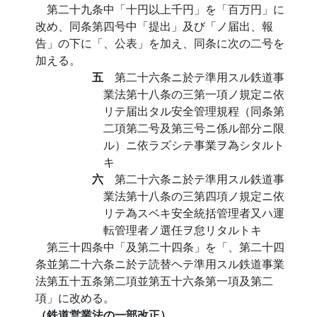
第二十九条中「十円以上千円」を「百万円」に
改め、同条第四号中「提出」及び「ノ届出、報
告」の下に「、公表」を加え、同条に次の二号を
加える。
五
第二十六条ニ於テ準用スル鉄道事
業法第十八条の三第一項ノ規定ニ依
リテ届出タル安全管理規程（同条第
二項第二号及第三号ニ係ル部分ニ限
ル）ニ依ラズシテ事業ヲ為シタルト
キ
六
第二十六条ニ於テ準用スル鉄道事
業法第十八条の三第四項ノ規定ニ依
リテ為スベキ安全統括管理者又ハ運
転管理者ノ選任ヲ怠リタルトキ
第三十四条中「及第二十四条」を「、第二十四
条並第二十六条ニ於テ読替ヘテ準用スル鉄道事業
法第五十五条第二項並第五十六条第一項及第二
項」に改める。
（鉄道営業法の一部改正）