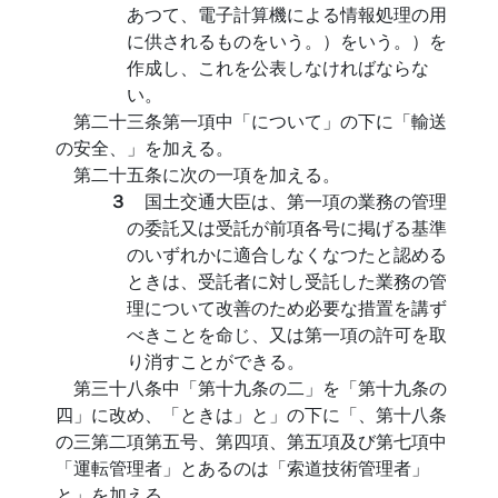
あつて、電子計算機による情報処理の用
に供されるものをいう。）をいう。）を
作成し、これを公表しなければならな
い。
第二十三条第一項中「について」の下に「輸送
の安全、」を加える。
第二十五条に次の一項を加える。
３
国土交通大臣は、第一項の業務の管理
の委託又は受託が前項各号に掲げる基準
のいずれかに適合しなくなつたと認める
ときは、受託者に対し受託した業務の管
理について改善のため必要な措置を講ず
べきことを命じ、又は第一項の許可を取
り消すことができる。
第三十八条中「第十九条の二」を「第十九条の
四」に改め、「ときは」と」の下に「、第十八条
の三第二項第五号、第四項、第五項及び第七項中
「運転管理者」とあるのは「索道技術管理者」
と」を加える。