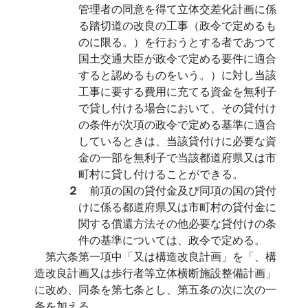
管理者の同意を得て立体交差化計画に係
る踏切道の改良の工事（政令で定めるも
のに限る。）を行おうとする者であつて
国土交通大臣が政令で定める要件に適合
すると認めるものをいう。）に対し当該
工事に要する費用に充てる資金を無利子
で貸し付ける場合において、その貸付け
の条件が次項の政令で定める基準に適合
しているときは、当該貸付けに必要な資
金の一部を無利子で当該都道府県又は市
町村に貸し付けることができる。
２
前項の国の貸付金及び同項の国の貸付
けに係る都道府県又は市町村の貸付金に
関する償還方法その他必要な貸付けの条
件の基準については、政令で定める。
第六条第一項中「又は構造改良計画」を「、構
造改良計画又は歩行者等立体横断施設整備計画」
に改め、同条を第七条とし、第五条の次に次の一
条を加える。