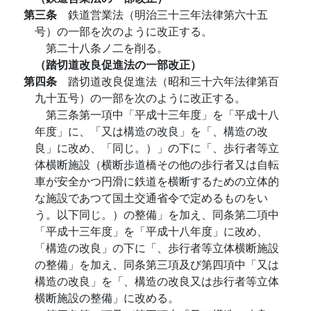
第三条
鉄道営業法（明治三十三年法律第六十五
号）の一部を次のように改正する。
第二十八条ノ二を削る。
（踏切道改良促進法の一部改正）
第四条
踏切道改良促進法（昭和三十六年法律第百
九十五号）の一部を次のように改正する。
第三条第一項中「平成十三年度」を「平成十八
年度」に、「又は構造の改良」を「、構造の改
良」に改め、「同じ。）」の下に「、歩行者等立
体横断施設（横断歩道橋その他の歩行者又は自転
車が安全かつ円滑に鉄道を横断するための立体的
な施設であつて国土交通省令で定めるものをい
う。以下同じ。）の整備」を加え、同条第二項中
「平成十三年度」を「平成十八年度」に改め、
「構造の改良」の下に「、歩行者等立体横断施設
の整備」を加え、同条第三項及び第四項中「又は
構造の改良」を「、構造の改良又は歩行者等立体
横断施設の整備」に改める。