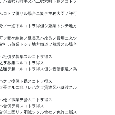
テハ四呎八吋半又ハ二呎六吋ト爲スコトヲ
ムコトヲ得サル場合ニ於テ主務大臣ノ許可
分ノ一迄下ルコトヲ得但シ兼業トシテ地方
可ヲ受ケ線路ノ延長又ハ改良ノ費用ニ充ツ
會社カ兼業トシテ地方鐵道ヲ敷設スル場合
ハ社債ヲ募集スルコトヲ得ス
之ヲ募集スルコトヲ得ス
込額ヲ超ユルコトヲ得ス但シ舊債償還ノ爲
ハ之ヲ擔保ト爲スコトヲ得ス
ヲ受クルニ非サレハ之ヲ貸渡又ハ讓渡スル
ハ他ノ事業ヲ營ムコトヲ得ス
ハ合併ヲ爲スコトヲ得ス
合併ニ因リテ消滅シタル會社ノ免許ニ屬ス