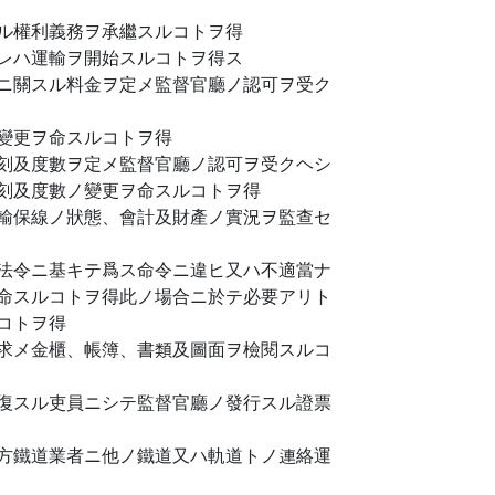
ル權利義務ヲ承繼スルコトヲ得
レハ運輸ヲ開始スルコトヲ得ス
ニ關スル料金ヲ定メ監督官廳ノ認可ヲ受ク
變更ヲ命スルコトヲ得
刻及度數ヲ定メ監督官廳ノ認可ヲ受クヘシ
刻及度數ノ變更ヲ命スルコトヲ得
輸保線ノ狀態、會計及財產ノ實況ヲ監查セ
法令ニ基キテ爲ス命令ニ違ヒ又ハ不適當ナ
命スルコトヲ得此ノ場合ニ於テ必要アリト
コトヲ得
求メ金櫃、帳簿、書類及圖面ヲ檢閱スルコ
復スル吏員ニシテ監督官廳ノ發行スル證票
方鐵道業者ニ他ノ鐵道又ハ軌道トノ連絡運