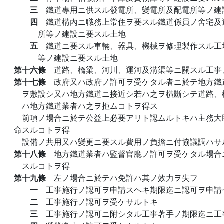
三
鐵道專用ニ供スル發電所、變電所及配電所等ノ建
四
鐵道構內ニ職務上常住ヲ要スル鐵道係員ノ舍宅及
所等ノ建設ニ要スル土地
五
鐵道ニ要スル車輛、器具、機械ヲ修理製作スル工
等ノ建設ニ要スル土地
第十六條
道路、橋梁、河川、運河及溝渠等ニ關スル工事
第十七條
政府又ハ政府ノ許可ヲ受ケタル者ニ於テ地方鐵
ヲ敷設シ又ハ地方鐵道ニ接近シ若ハ之ヲ橫斷シテ道路、
ハ地方鐵道業者ハ之ヲ拒ムコトヲ得ス
前項ノ場合ニ於テ公益上必要アリト認ムルトキハ主務大
命スルコトヲ得
設備ノ共用又ハ變更ニ要スル費用ノ負擔ニ付協議調ハサ
第十八條
地方鐵道業者ハ監督官廳ノ許可ヲ受ケタル場合
スルコトヲ得
第十九條
左ノ場合ニ於テハ免許ハ其ノ效力ヲ失フ
一
工事施行ノ認可ヲ申請スヘキ期限迄ニ認可ヲ申請
二
工事施行ノ認可ヲ受ケサルトキ
三
工事施行ノ認可ニ附シタル工事著手ノ期限迄ニ工