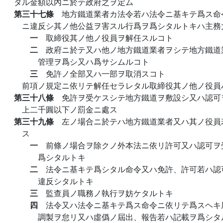
タル金額以內ニ於テ政府之ヲ定ム
第三十七條
地方鐵道業者カ法令若ハ法令ニ基キテ爲ス命
ニ違反シ其ノ他公益ヲ害スル行爲ヲ爲シタルトキハ主務
一
取締役其ノ他ノ役員ヲ解任スルコト
二
政府ニ於テ又ハ他ノ地方鐵道業者ヲシテ地方鐵道
管理ヲ爲シ又ハ爲サシムルコト
三
免許ノ全部又ハ一部ヲ取消スコト
前項ノ規定ニ依リテ解任セラレタル取締役其ノ他ノ役員
第三十八條
免許ヲ受ケスシテ地方鐵道ヲ敷設シ又ハ認可
上二千圓以下ノ罰金ニ處ス
第三十九條
左ノ場合ニ於テハ地方鐵道業者又ハ其ノ役員
ス
一
前條ノ場合ヲ除クノ外本法ニ依リ許可又ハ認可ヲ
爲シタルトキ
二
法令ニ基キテ爲シタル命令又ハ免許、許可若ハ認
違反シタルトキ
三
監查員ノ職務ノ執行ヲ妨ケタルトキ
四
法令又ハ法令ニ基キテ爲ス命令ニ依リテ爲スヘキ
調製ヲ怠リ又ハ虛僞ノ屆出、報告若ハ記載ヲ爲シタ