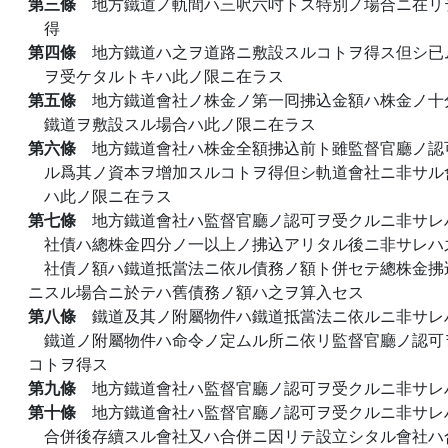
第三條
地方鐵道ノ軌間ハ三呎六吋トス特別ノ場合ニ在リ
得
第四條
地方鐵道ハ之ヲ道路ニ敷設スルコトヲ得ス但シ已
ヲ受ケタルトキハ此ノ限ニ在ラス
第五條
地方鐵道會社ノ株金ノ第一囘拂込金額ハ株金ノ十
鐵道ヲ敷設スル場合ハ此ノ限ニ在ラス
第六條
地方鐵道會社ハ株金全額拂込前ト雖監督官廳ノ認
ル爲其ノ資本ヲ增加スルコトヲ得但シ軌道會社ニ非サル
ハ此ノ限ニ在ラス
第七條
地方鐵道會社ハ監督官廳ノ認可ヲ受クルニ非サレ
社債ハ總株金四分ノ一以上ノ拂込アリタル後ニ非サレハ
社債ノ額ハ鐵道抵當法ニ依ル債務ノ額ト併セテ總株金拂
ニスル場合ニ於テハ舊債務ノ額ハ之ヲ算入セス
第八條
鐵道及其ノ附屬物件ハ鐵道抵當法ニ依ルニ非サレ
鐵道ノ附屬物件ハ命令ノ定ムル所ニ依リ監督官廳ノ認可
コトヲ得ス
第九條
地方鐵道會社ハ監督官廳ノ認可ヲ受クルニ非サレ
第十條
地方鐵道會社ハ監督官廳ノ認可ヲ受クルニ非サレ
合併後存續スル會社又ハ合併ニ因リテ設立シタル會社ハ