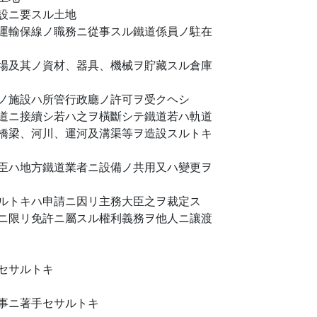
設ニ要スル土地
運輸保線ノ職務ニ從事スル鐵道係員ノ駐在
場及其ノ資材、器具、機械ヲ貯藏スル倉庫
ノ施設ハ所管行政廳ノ許可ヲ受クヘシ
道ニ接續シ若ハ之ヲ橫斷シテ鐵道若ハ軌道
橋梁、河川、運河及溝渠等ヲ造設スルトキ
臣ハ地方鐵道業者ニ設備ノ共用又ハ變更ヲ
ルトキハ申請ニ因リ主務大臣之ヲ裁定ス
ニ限リ免許ニ屬スル權利義務ヲ他人ニ讓渡
セサルトキ
事ニ著手セサルトキ