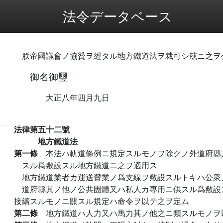
法令データベース
朕帝國議會ノ協贊ヲ經タル地方鐵道法ヲ裁可シ玆ニ之ヲ
御名御璽
大正八年四月九日
法律第五十二號
地方鐵道法
第一條
本法ハ軌道條例ニ規定スルモノヲ除クノ外道府縣
スル爲敷設スル地方鐵道ニ之ヲ適用ス
地方鐵道業者カ運送營業ノ爲支線ヲ敷設スルトキハ公衆
道府縣其ノ他ノ公共團體又ハ私人カ專用ニ供スル爲敷設
接續スルモノニ關スル規定ハ命令ヲ以テ之ヲ定ム
第二條
地方鐵道ハ人力又ハ馬力其ノ他之ニ類スルモノヲ