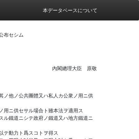
本データベースについて
公布セシム
內閣總理大臣 原敬
其ノ他ノ公共團體又ハ私人カ公衆ノ用ニ供
ノ用ニ供セサル場合ト雖本法ヲ適用ス
スル鐵道ニシテ政府ノ鐵道又ハ地方鐵道ニ
以テ動力ト爲スコトヲ得ス