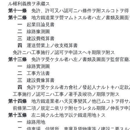
ル權利義務ヲ承繼ス
第十一條
免許、許可又ハ認可ニハ條件ヲ附スルコトヲ得
第十二條
地方鐵道業ヲ營マムトスル者ハ左ノ書類及圖面
一
起業目論見書
二
線路豫測圖
三
建設費槪算書
四
運送營業上ノ收支槪算書
免許ニハ工事施行ノ認可ヲ申請スヘキ期限ヲ附ス
第十三條
免許ヲ受ケタル者ハ左ノ書類及圖面ヲ監督官廳
一
線路實測圖
二
工事方法書
三
建設費豫算書
四
免許ヲ受ケタル者カ會社ノ發起人ナルトキハ定款
工事施行ノ認可ニハ工事ノ著手及竣功ノ期限ヲ附ス
第十四條
地方鐵道業者ハ天災事變其ノ他已ムコトヲ得サ
前條第二項ノ規定ニ依リテ附セラレタル期限ノ伸長ヲ申
第十五條
左ニ揭クル土地ヲ以テ鐵道用地トス
一
線路用地
二
停車場、信號所、車庫及貨物庫等ノ建設ニ要スル