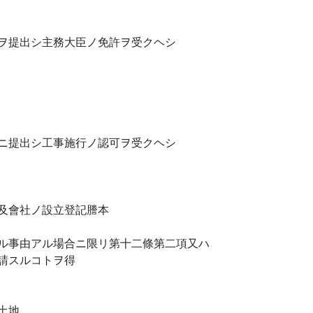
ヲ提出シ主務大臣ノ免許ヲ受クヘシ
ニ提出シ工事施行ノ認可ヲ受クヘシ
及會社ノ設立登記謄本
ル事由アル場合ニ限リ第十二條第二項又ハ
請スルコトヲ得
土地