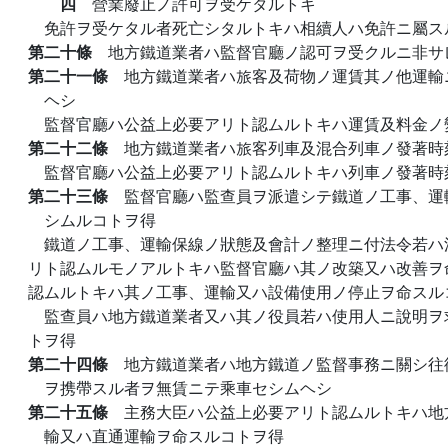
四
營業廢止ノ許可ヲ受ケタルトキ
免許ヲ受ケタル者死亡シタルトキハ相續人ハ免許ニ屬ス
第二十條
地方鐵道業者ハ監督官廳ノ認可ヲ受クルニ非サ
第二十一條
地方鐵道業者ハ旅客及荷物ノ運賃其ノ他運輸
ヘシ
監督官廳ハ公益上必要アリト認ムルトキハ運賃及料金ノ
第二十二條
地方鐵道業者ハ旅客列車及混合列車ノ發著時
監督官廳ハ公益上必要アリト認ムルトキハ列車ノ發著時
第二十三條
監督官廳ハ監查員ヲ派遣シテ鐵道ノ工事、運
シムルコトヲ得
鐵道ノ工事、運輸保線ノ狀態及會計ノ整理ニ付法令若ハ
リト認ムルモノアルトキハ監督官廳ハ其ノ改築又ハ改善ヲ
認ムルトキハ其ノ工事、運輸又ハ設備使用ノ停止ヲ命スル
監查員ハ地方鐵道業者又ハ其ノ役員若ハ使用人ニ說明ヲ
トヲ得
第二十四條
地方鐵道業者ハ地方鐵道ノ監督事務ニ關シ往
ヲ携帶スル者ヲ無賃ニテ乘車セシムヘシ
第二十五條
主務大臣ハ公益上必要アリト認ムルトキハ地
輸又ハ直通運輸ヲ命スルコトヲ得