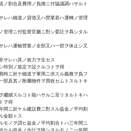
賃ノ割合及費用ノ負擔ニ付協議調ハサルト
サレハ鐵道ノ貸借又ハ營業若ハ運轉ノ管理
ノ管理ニ付監督官廳ニ對シ委託ヲ爲シタル
サレハ運輸營業ノ全部又ハ一部ヲ休止シ又
非サレハ其ノ效力ヲ生セス
シ特別ノ規定ヲ設クルコトヲ得
戰時ニ於テ鐵道ヲ軍用ニ供スル義務ヲ負フ
一部及其ノ附屬物件ヲ買收セムトスルトキ
ヲ繼續スルコト能ハサルニ至リタルトキハ
トヲ得
年間ニ於ケル建設費ニ對スル益金ノ平均割
ル金額トス
ルモノヲ謂ヒ益金ノ平均割合トハ三年間ニ
於ケル益金ノ合計ヲ除シタルモノニ一年間