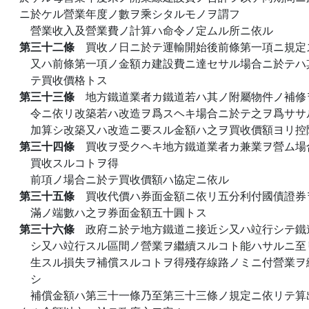
ニ於ケル營業年度ノ數ヲ乘シタルモノヲ謂フ
營業收入及營業費ノ計算ハ命令ノ定ムル所ニ依ル
第三十二條
買收ノ日ニ於テ運輸開始後前條第一項ニ規定
又ハ前條第一項ノ金額カ建設費ニ達セサル場合ニ於テハ
テ買收價格トス
第三十三條
地方鐵道業者カ鐵道若ハ其ノ附屬物件ノ補修
令ニ依リ改築若ハ改造ヲ爲スヘキ場合ニ於テ之ヲ爲ササ
加算シ改築又ハ改造ニ要スル金額ハ之ヲ買收價額ヨリ控
第三十四條
買收ヲ受クヘキ地方鐵道業者カ兼業ヲ營ム場
買收スルコトヲ得
前項ノ場合ニ於テ買收價額ハ協定ニ依ル
第三十五條
買收代價ハ券面金額ニ依リ五分利付國債證券
滿ノ端數ハ之ヲ券面金額五十圓トス
第三十六條
政府ニ於テ地方鐵道ニ接近シ又ハ竝行シテ鐵
シ又ハ竝行スル區間ノ營業ヲ繼續スルコト能ハサルニ至
生スル損失ヲ補償スルコトヲ得殘存線路ノミニ付營業ヲ
シ
補償金額ハ第三十一條乃至第三十三條ノ規定ニ依リテ算