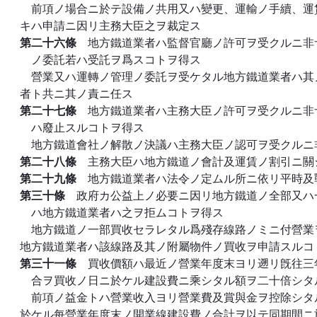
前項ノ場合ニ於テ設備ノ共用又ハ變更、運輸ノ手續、運
キハ申請ニ因リ主務大臣之ヲ裁定ス
第二十六條
地方鐵道業者ハ監督官廳ノ許可ヲ受クルニ非
ノ委託若ハ受託ヲ爲スコトヲ得ス
營業又ハ運轉ノ管理ノ委託ヲ受ケタル地方鐵道業者ハ其
者ト共ニ其ノ責ニ任ス
第二十七條
地方鐵道業者ハ主務大臣ノ許可ヲ受クルニ非
ハ廢止スルコトヲ得ス
地方鐵道會社ノ解散ノ決議ハ主務大臣ノ認可ヲ受クルニ
第二十八條
主務大臣ハ地方鐵道ノ會計及運賃ノ割引ニ關
第二十九條
地方鐵道業者ハ法令ノ定ムル所ニ依リ平時及
第三十條
政府カ公益上ノ必要ニ因リ地方鐵道ノ全部又ハ
ハ地方鐵道業者ハ之ヲ拒ムコトヲ得ス
地方鐵道ノ一部買收セラレタル爲殘存線路ノミニ付營業
地方鐵道業者ハ該線路及其ノ附屬物件ノ買收ヲ申請スルコ
第三十一條
買收價額ハ最近ノ營業年度末ヨリ遡リ旣往三
合ヲ買收ノ日ニ於ケル建設費ニ乘シタル額ヲ二十倍シタ
前項ノ益金トハ營業收入ヨリ營業費及賞與金ヲ控除シタ
於ケル每營業年度末ノ開業線建設費ノ合計ヲ以テ同期間ニ