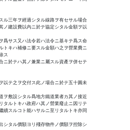
スル三年ヲ經過シタル線路ヲ有セサル場合
其ノ建設費以內ニ於テ協定シタル金額ヲ以
ヲ爲サス又ハ法令若ハ法令ニ基キテ爲ス命
ルトキハ補修ニ要スル金額ハ之ヲ營業費ニ
除ス
合ニ於テハ其ノ兼業ニ屬スル資產ヲ併セテ
ヲ以テ之ヲ交付ス此ノ場合ニ於テ五十圓未
道ヲ敷設シタル爲地方鐵道業者カ其ノ接近
リタルトキハ政府ハ其ノ營業廢止ニ因リテ
繼續スルコト能ハサルニ至リタルトキ亦同
出シタル價額ヨリ殘存物件ノ價額ヲ控除シ