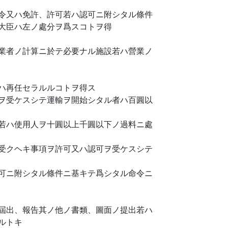
令又ハ免許、許可若ハ認可ニ附シタル條件
大臣ハ左ノ處分ヲ爲スコトヲ得
業者ノ計算ニ於テ必要ナル施設若ハ營業ノ
ハ再任セラルルコトヲ得ス
ヲ受ケスシテ運輸ヲ開始シタル者ハ百圓以
若ハ使用人ヲ十圓以上千圓以下ノ過料ニ處
受クヘキ事項ヲ許可又ハ認可ヲ受ケスシテ
可ニ附シタル條件ニ基キテ爲シタル命令ニ
屆出、報告其ノ他ノ書類、圖面ノ提出若ハ
ルトキ