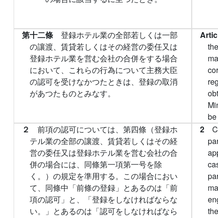
第十二條
登録ホテル業の全部若しくは一部
Arti
の讓渡、賃貸若しくはその経営の委任又は
the
登録ホテル業を営む会社の合併をする場合
ma
において、これらの行為について主務大臣
co
の認可を受けなかつたときは、登録の取消
reg
があつたものとみなす。
ob
Min
be
２
前項の認可については、第四條（登録ホ
2
C
テル業の全部の讓渡、賃貸若しくはその経
par
営の委任又は登録ホテル業を営む会社の合
ap
併の場合には、同條第一項第一号を除
cas
く。）の規定を準用する。この場合におい
par
て、同條中「前條の登録」とあるのは「前
ma
項の認可」と、「登録をしなければならな
en
い。」とあるのは「認可をしなければなら
th