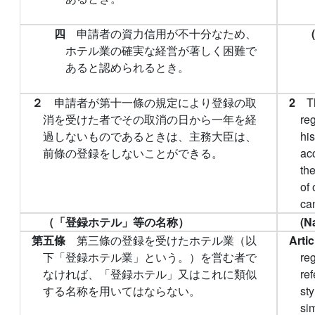
四
申請者の資力信用が不十分なため、
ホテル業の確実な経営が著しく困難で
あると認められるとき。
２
申請者が第十一條の規定により登録の取
2
T
消を受けた者でその取消の日から一年を経
re
過しないものであるときは、主務大臣は、
his
前條の登録をしないことができる。
acc
the
of 
can
（「登録ホテル」等の名称）
(N
第五條
第三條の登録を受けたホテル業（以
Arti
下「登録ホテル業」という。）を営む者で
reg
なければ、「登録ホテル」又はこれに類似
ref
する名称を用いてはならない。
sty
si