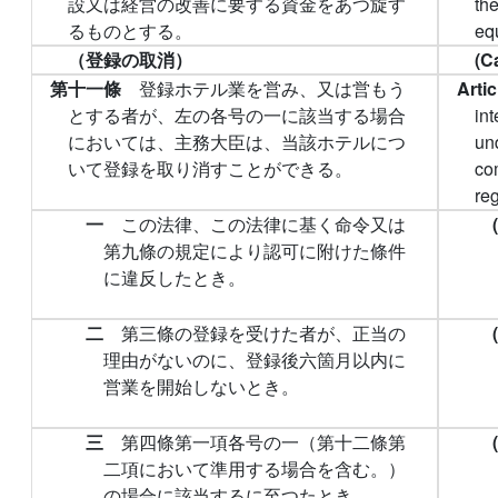
設又は経営の改善に要する資金をあつ旋す
th
るものとする。
eq
（登録の取消）
(C
第十一條
登録ホテル業を営み、又は営もう
Arti
とする者が、左の各号の一に該当する場合
in
においては、主務大臣は、当該ホテルにつ
und
いて登録を取り消すことができる。
co
reg
一
この法律、この法律に基く命令又は
第九條の規定により認可に附けた條件
に違反したとき。
二
第三條の登録を受けた者が、正当の
理由がないのに、登録後六箇月以内に
営業を開始しないとき。
三
第四條第一項各号の一（第十二條第
二項において準用する場合を含む。）
の場合に該当するに至つたとき。