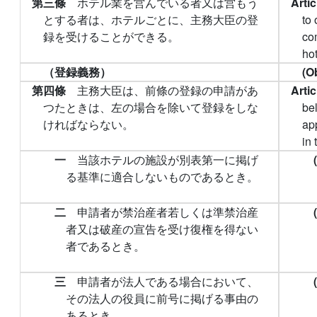
第三條
ホテル業を営んでいる者又は営もう
Arti
とする者は、ホテルごとに、主務大臣の登
to 
録を受けることができる。
com
hot
（登録義務）
(O
第四條
主務大臣は、前條の登録の申請があ
Arti
つたときは、左の場合を除いて登録をしな
be
ければならない。
app
in 
一
当該ホテルの施設が別表第一に掲げ
る基準に適合しないものであるとき。
二
申請者が禁治産者若しくは準禁治産
者又は破産の宣告を受け復権を得ない
者であるとき。
三
申請者が法人である場合において、
その法人の役員に前号に掲げる事由の
あるとき。