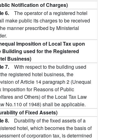
ublic Notification of Charges)
cle 6.
The operator of a registered hotel
all make public its charges to be received
 the manner prescribed by Ministerial
der.
nequal Imposition of Local Tax upon
e Building used for the Registered
tel Business)
cle 7.
With respect to the building used
 the registered hotel business, the
ovision of Article 14 paragraph 2 (Unequal
x Imposition for Reasons of Public
lfares and Others) of the Local Tax Law
aw No.110 of 1948) shall be applicable.
urability of Fixed Assets)
cle 8.
Durability of the fixed assets of a
gistered hotel, which becomes the basis of
sessment of corporation tax, is determined