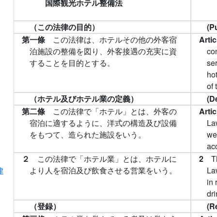
国際観光ホテル整備法
（この法律の目的）
(P
第一條
この法律は、ホテルその他の外客宿
Arti
泊施設の整備を図り、外客接遇の充実に資
co
することを目的とする。
ser
hot
of 
（ホテル及びホテル業の定義）
(D
第二條
この法律で「ホテル」とは、外客の
Arti
宿泊に適するように、洋式の構造及び設備
La
をもつて、造られた施設をいう。
wes
ac
２
この法律で「ホテル業」とは、ホテルに
2
T
より人を宿泊及び飲食させる営業をいう。
La
律
in
dri
（登録）
(R