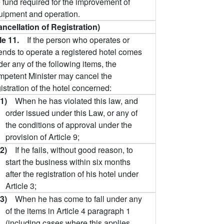
e fund required for the improvement of
uipment and operation.
ancellation of Registration)
cle 11.
If the person who operates or
tends to operate a registered hotel comes
er any of the following items, the
mpetent Minister may cancel the
istration of the hotel concerned:
(1)
When he has violated this law, and
order issued under this Law, or any of
the conditions of approval under the
provision of Article 9;
(2)
If he fails, without good reason, to
start the business within six months
after the registration of his hotel under
Article 3;
(3)
When he has come to fall under any
of the items in Article 4 paragraph 1
(including cases where this applies