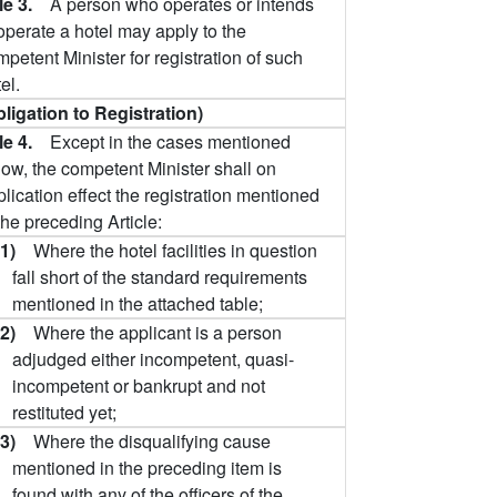
cle 3.
A person who operates or intends
operate a hotel may apply to the
petent Minister for registration of such
el.
bligation to Registration)
cle 4.
Except in the cases mentioned
low, the competent Minister shall on
lication effect the registration mentioned
the preceding Article:
(1)
Where the hotel facilities in question
fall short of the standard requirements
mentioned in the attached table;
(2)
Where the applicant is a person
adjudged either incompetent, quasi-
incompetent or bankrupt and not
restituted yet;
(3)
Where the disqualifying cause
mentioned in the preceding item is
found with any of the officers of the