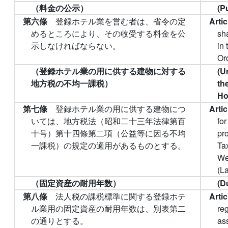
（料金の公示）
(P
第六條
登録ホテル業を営む者は、省令の定
Arti
めるところにより、その收受する料金を公
sh
示しなければならない。
in
Or
（登録ホテル業の用に供する建物に対する
(U
地方税の不均一課税）
th
Ho
第七條
登録ホテル業の用に供する建物につ
Arti
いては、地方税法（昭和二十三年法律第百
for
十号）第十四條第二項（公益等に因る不均
pr
一課税）の規定の適用があるものとする。
Ta
We
(L
（固定資産の耐用年数）
(D
第八條
法人税の課税標準に関する登録ホテ
Arti
ル業用の固定資産の耐用年数は、別表第二
re
の通りとする。
as