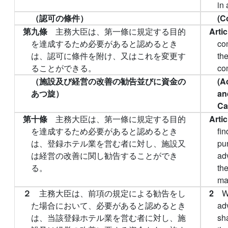
in
（認可の條件）
(C
第九條
主務大臣は、第一條に規定する目的
Arti
を達成するため必要があると認めるとき
con
は、認可に條件を附け、又はこれを変更す
the
ることができる。
con
（施設及び経営の改善の勧告並びに資金の
(A
あつ旋）
an
Ca
第十條
主務大臣は、第一條に規定する目的
Arti
を達成するため必要があると認めるとき
fin
は、登録ホテル業を営む者に対し、施設又
pu
は経営の改善に関し勧告することができ
adv
る。
th
ma
２
主務大臣は、前項の規定による勧告をし
2
W
た場合において、必要があると認めるとき
ad
は、当該登録ホテル業を営む者に対し、施
sha