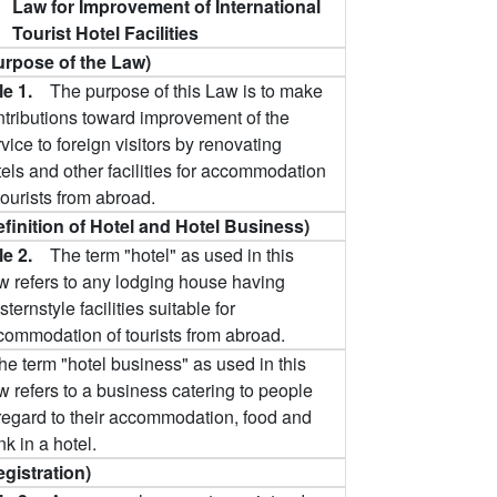
Law for Improvement of International
Tourist Hotel Facilities
urpose of the Law)
cle 1.
The purpose of this Law is to make
ntributions toward improvement of the
vice to foreign visitors by renovating
els and other facilities for accommodation
tourists from abroad.
efinition of Hotel and Hotel Business)
cle 2.
The term "hotel" as used in this
w refers to any lodging house having
ternstyle facilities suitable for
commodation of tourists from abroad.
he term "hotel business" as used in this
w refers to a business catering to people
 regard to their accommodation, food and
nk in a hotel.
egistration)