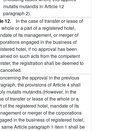
mutatis mutandis in Article 12
paragraph 2).
cle 12.
In the case of transfer or lease of
 whole or a part of a registered hotel,
ndate of its management, or merger of
rporations engaged in the business of
istered hotel, if no approval has been
tained on such acts from the competent
ister, the registration shall be deemed to
 cancelled.
oncerning the approval in the previous
agraph, the provisions of Article 4 shall
ply mutatis mutandis.(However, in the
e of transfer or lease of the whole or a
t of the registered hotel, mandate of its
nagement or merger of the corporations
gaged in the business of registered hotel,
e same Article paragraph 1 item 1 shall be