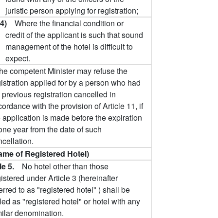
juristic person applying for registration;
(4)
Where the financial condition or
credit of the applicant is such that sound
management of the hotel is difficult to
expect.
he competent Minister may refuse the
gistration applied for by a person who had
 previous registration cancelled in
ordance with the provision of Article 11, if
 application is made before the expiration
one year from the date of such
cellation.
ame of Registered Hotel)
cle 5.
No hotel other than those
istered under Article 3 (hereinafter
erred to as "registered hotel" ) shall be
led as "registered hotel" or hotel with any
milar denomination.