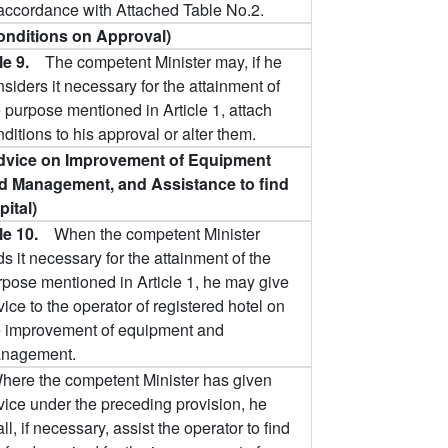
 accordance with Attached Table No.2.
onditions on Approval)
cle 9.
The competent Minister may, if he
siders it necessary for the attainment of
 purpose mentioned in Article 1, attach
ditions to his approval or alter them.
dvice on Improvement of Equipment
d Management, and Assistance to find
pital)
cle 10.
When the competent Minister
ds it necessary for the attainment of the
rpose mentioned in Article 1, he may give
ice to the operator of registered hotel on
e improvement of equipment and
nagement.
here the competent Minister has given
vice under the preceding provision, he
ll, if necessary, assist the operator to find