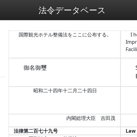
法令データベース
国際観光ホテル整備法をここに公布する。
I 
Impr
Facil
御名御璽
昭和二十四年十二月二十四日
内閣総理大臣 吉田茂
法律第二百七十九号
Law 