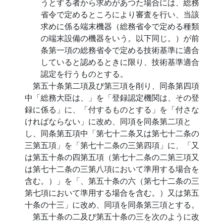
うとする者から求めがあつた場合には、総務
省令で定めるところにより審査を行い、当該
求めに係る端末機器（総務省令で定める種類
の端末設備の機器をいう。以下同じ。）が前
条第一項の総務省令で定める技術基準に適合
していると認めるときに限り、技術基準適合
認定を行うものとする。
第五十条第二項及び第三項を削り、同条第四項
中「総務大臣は、」を「登録認定機関は、その登
録に係る」に、「付するものとする」を「付さな
ければならない」に改め、同項を同条第二項と
し、同条第五項中「第七十二条又は第七十二条の
三第五項」を「第七十二条の三第四項」に、「又
は第五十条の四第五項（第七十二条の二第三項又
は第七十二条の三第八項において準用する場合を
含む。）」を「、第五十条の六（第七十二条の三
第七項において準用する場合を含む。）又は第五
十条の十三」に改め、同項を同条第三項とする。
第五十条の二及び第五十条の三を次のように改