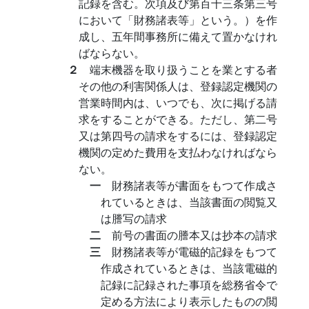
記録を含む。次項及び第百十三条第三号
において「財務諸表等」という。）を作
成し、五年間事務所に備えて置かなけれ
ばならない。
２
端末機器を取り扱うことを業とする者
その他の利害関係人は、登録認定機関の
営業時間内は、いつでも、次に掲げる請
求をすることができる。ただし、第二号
又は第四号の請求をするには、登録認定
機関の定めた費用を支払わなければなら
ない。
一
財務諸表等が書面をもつて作成さ
れているときは、当該書面の閲覧又
は謄写の請求
二
前号の書面の謄本又は抄本の請求
三
財務諸表等が電磁的記録をもつて
作成されているときは、当該電磁的
記録に記録された事項を総務省令で
定める方法により表示したものの閲