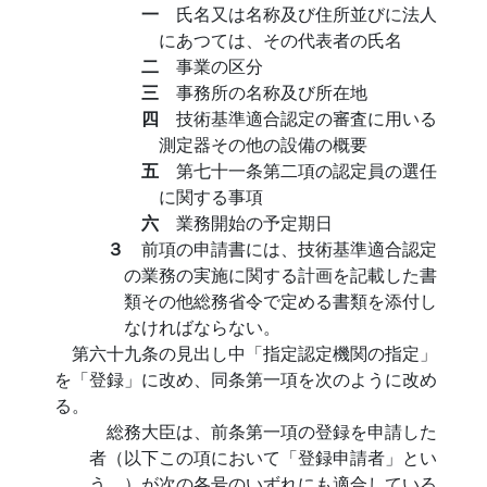
一
氏名又は名称及び住所並びに法人
にあつては、その代表者の氏名
二
事業の区分
三
事務所の名称及び所在地
四
技術基準適合認定の審査に用いる
測定器その他の設備の概要
五
第七十一条第二項の認定員の選任
に関する事項
六
業務開始の予定期日
３
前項の申請書には、技術基準適合認定
の業務の実施に関する計画を記載した書
類その他総務省令で定める書類を添付し
なければならない。
第六十九条の見出し中「指定認定機関の指定」
を「登録」に改め、同条第一項を次のように改め
る。
総務大臣は、前条第一項の登録を申請した
者（以下この項において「登録申請者」とい
う。）が次の各号のいずれにも適合している