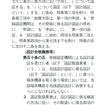
七十二条の三第六項において同じ。）について認
証する」を「）について認証（以下「設計認証」
という。）する」に改め、同条第二項を削り、同
条第三項中「総務大臣は、第一項の申請」を「登
録認定機関は、その登録に係る設計認証の求め」
に、「申請に」を「求めに」に、「第一項の認
証」を「設計認証」に改め、同項を同条第二項と
し、同条第四項から第七項までを削り、同条の次
に次の十二条を加える。
（設計合致義務等）
第五十条の五
登録認定機関による設計認
証を受けた者（以下「認証取扱業者」と
いう。）は、当該設計認証に係る設計
（以下「認証設計」という。）に基づく
端末機器を取り扱う場合においては、当
該端末機器を当該認証設計に合致するよ
うにしなければならない。
２
認証取扱業者は、設計認証に係る確認
の方法に従い、その取扱いに係る前項の