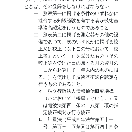
ときは、その登録をしなければならない。
一
別表第一に掲げる条件のいずれかに
適合する知識経験を有する者が技術基
準適合認定を行うものであること。
二
別表第二に掲げる測定器その他の設
備であつて、次のいずれかに掲げる較
正又は校正（以下この号において「較
正等」という。）を受けたもの（その
較正等を受けた日の属する月の翌月の
一日から起算して一年以内のものに限
る。）を使用して技術基準適合認定を
行うものであること。
イ
独立行政法人情報通信研究機構
（ハにおいて「機構」という。）又
は電波法第百二条の十八第一項の指
定較正機関が行う較正
ロ
計量法（平成四年法律第五十一
号）第百三十五条又は第百四十四条