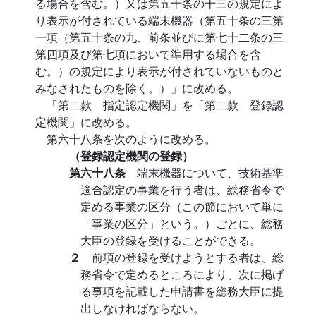
る場合を含む。）又は第五十条の十三の規定によ
り表示が付されている端末機器（第五十条の三第
一項（第五十条の九、前条並びに第七十二条の三
第四項及び第七項において準用する場合を含
む。）の規定により表示が付されていないものと
みなされたものを除く。）」に改める。
「第二款 指定認定機関」を「第二款 登録認
定機関」に改める。
第六十八条を次のように改める。
（登録認定機関の登録）
第六十八条
端末機器について、技術基準
適合認定の事業を行う者は、総務省令で
定める事業の区分（この節において単に
「事業の区分」という。）ごとに、総務
大臣の登録を受けることができる。
２
前項の登録を受けようとする者は、総
務省令で定めるところにより、次に掲げ
る事項を記載した申請書を総務大臣に提
出しなければならない。