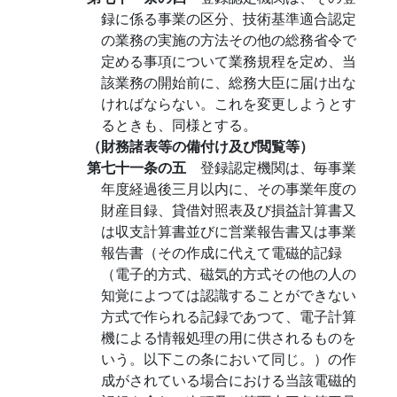
録に係る事業の区分、技術基準適合認定
の業務の実施の方法その他の総務省令で
定める事項について業務規程を定め、当
該業務の開始前に、総務大臣に届け出な
ければならない。これを変更しようとす
るときも、同様とする。
（財務諸表等の備付け及び閲覧等）
第七十一条の五
登録認定機関は、毎事業
年度経過後三月以内に、その事業年度の
財産目録、貸借対照表及び損益計算書又
は収支計算書並びに営業報告書又は事業
報告書（その作成に代えて電磁的記録
（電子的方式、磁気的方式その他の人の
知覚によつては認識することができない
方式で作られる記録であつて、電子計算
機による情報処理の用に供されるものを
いう。以下この条において同じ。）の作
成がされている場合における当該電磁的