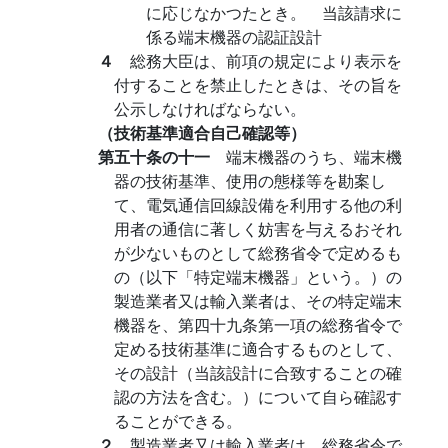
に応じなかつたとき。 当該請求に
係る端末機器の認証設計
４
総務大臣は、前項の規定により表示を
付することを禁止したときは、その旨を
公示しなければならない。
（技術基準適合自己確認等）
第五十条の十一
端末機器のうち、端末機
器の技術基準、使用の態様等を勘案し
て、電気通信回線設備を利用する他の利
用者の通信に著しく妨害を与えるおそれ
が少ないものとして総務省令で定めるも
の（以下「特定端末機器」という。）の
製造業者又は輸入業者は、その特定端末
機器を、第四十九条第一項の総務省令で
定める技術基準に適合するものとして、
その設計（当該設計に合致することの確
認の方法を含む。）について自ら確認す
ることができる。
２
製造業者又は輸入業者は、総務省令で