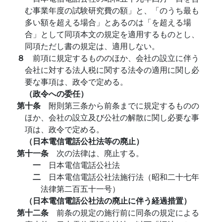
む事業年度の試験研究費の額」と、「のうち最も
多い額を超える場合」とあるのは「を超える場
合」として同項本文の規定を適用するものとし、
同項ただし書の規定は、適用しない。
８
前項に規定するもののほか、会社の設立に伴う
会社に対する法人税に関する法令の適用に関し必
要な事項は、政令で定める。
（政令への委任）
第十条
附則第三条から前条までに規定するものの
ほか、会社の設立及び公社の解散に関し必要な事
項は、政令で定める。
（日本電信電話公社法等の廃止）
第十一条
次の法律は、廃止する。
一
日本電信電話公社法
二
日本電信電話公社法施行法（昭和二十七年
法律第二百五十一号）
（日本電信電話公社法の廃止に伴う経過措置）
第十二条
前条の規定の施行前に同条の規定による