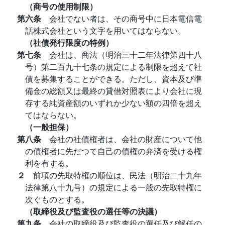
（商号の使用制限）
第六条
会社でない者は、その商号中に日本電信電
話株式会社という文字を用いてはならない。
（社債発行限度の特例）
第七条
会社は、商法（明治三十二年法律第四十八
号）第二百九十七条の規定による制限を超えて社
債を募集することができる。ただし、資本及び準
備金の総額又は最終の貸借対照表により会社に現
存する純資産額のいずれか少ない額の四倍を超え
てはならない。
（一般担保）
第八条
会社の社債権者は、会社の財産について他
の債権者に先だつて自己の債権の弁済を受ける権
利を有する。
２
前項の先取特権の順位は、民法（明治二十九年
法律第八十九号）の規定による一般の先取特権に
次ぐものとする。
（取締役及び監査役の選任等の決議）
第九条
会社の取締役及び監査役の選任及び解任の