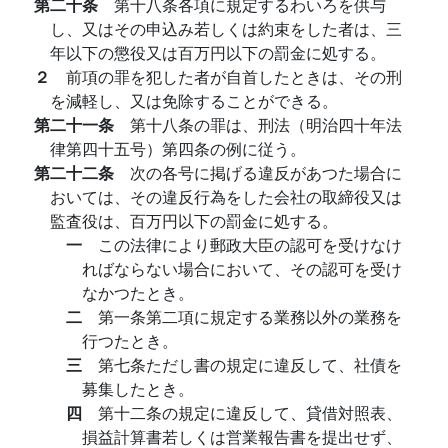
第二十条
第十八条各項に規定するわいろを供与
し、又はその申込み若しくは約束をした者は、三
年以下の懲役又は百万円以下の罰金に処する。
２
前項の罪を犯した者が自首したときは、その刑
を減軽し、又は免除することができる。
第二十一条
第十八条の罪は、刑法（明治四十年法
律第四十五号）第四条の例に従う。
第二十二条
次の各号に掲げる違反があつた場合に
おいては、その違反行為をした会社の取締役又は
監査役は、百万円以下の罰金に処する。
一
この法律により郵政大臣の認可を受けなけ
ればならない場合において、その認可を受け
なかつたとき。
二
第一条第二項に規定する業務以外の業務を
行つたとき。
三
第七条ただし書の規定に違反して、社債を
募集したとき。
四
第十二条の規定に違反して、貸借対照表、
損益計算書若しくは営業報告書を提出せず、