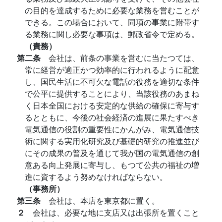
の目的を達成するために必要な業務を営むことが
できる。この場合において、同項の事業に附帯す
る業務に関し必要な事項は、郵政省令で定める。
（責務）
第二条
会社は、前条の事業を営むに当たつては、
常に経営が適正かつ効率的に行われるように配意
し、国民生活に不可欠な電話の役務を適切な条件
で公平に提供することにより、当該役務のあまね
く日本全国における安定的な供給の確保に寄与す
るとともに、今後の社会経済の進展に果たすべき
電気通信の役割の重要性にかんがみ、電気通信技
術に関する実用化研究及び基礎的研究の推進並び
にその成果の普及を通じて我が国の電気通信の創
意ある向上発展に寄与し、もつて公共の福祉の増
進に資するよう努めなければならない。
（事務所）
第三条
会社は、本店を東京都に置く。
２
会社は、必要な地に支店又は出張所を置くこと