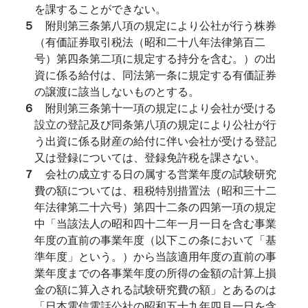
を課することができない。
５
附則第三条第八項の規定により公社が行う株券
（有価証券取引税法（昭和二十八年法律第百二
号）第四条第二項に規定する持分を含む。）の出
資に係る給付は、同法第一条に規定する有価証券
の譲渡に該当しないものとする。
６
附則第三条第十一項の規定により会社が受ける
設立の登記及び同条第八項の規定により公社が行
う出資に係る財産の給付に伴い会社が受ける登記
又は登録については、登録免許税を課さない。
７
会社の成立する日の属する営業年度の試験研究
費の額については、租税特別措置法（昭和三十二
年法律第二十六号）第四十二条の四第一項の規定
中「当該法人の昭和四十二年一月一日を含む事業
年度の直前の事業年度（以下この条において「基
準年度」という。）から当該適用年度の直前の事
業年度までの各事業年度の所得の金額の計算上損
金の額に算入される試験研究費の額」とあるのは
「日本電信電話公社の昭和五十九年四月一日を含