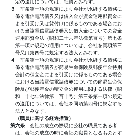
定の適用については、社債とみなす。
３
前条第一項の規定により会社が承継する債務に
係る電信電話債券又は借入金が資金運用部資金に
よる引受け又は貸付けに係るものである場合にお
ける当該電信電話債券又は借入金についての資金
運用部資金法（昭和二十六年法律第百号）第七条
第一項の規定の適用については、会社を同項第三
号又は第四号に規定する法人とみなす。
４
前条第一項の規定により会社が承継する債務に
係る電信電話債券が簡易生命保険及郵便年金特別
会計の積立金による引受けに係るものである場合
における当該電信電話債券についての簡易生命保
険及び郵便年金の積立金の運用に関する法律（昭
和二十七年法律第二百十号）第三条第一項の規定
の適用については、会社を同項第四号に規定する
法人とみなす。
（職員に関する経過措置）
第六条
会社の成立の際現に公社の職員である者
は、会社の成立の時に会社の職員となるものとす