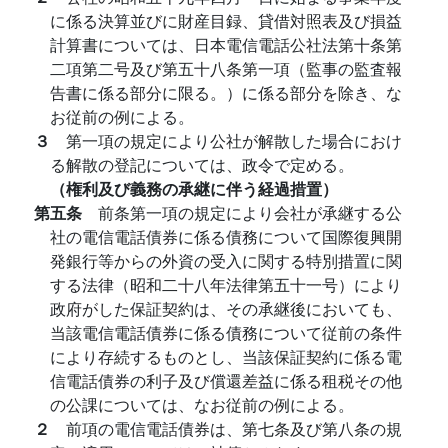
に係る決算並びに財産目録、貸借対照表及び損益
計算書については、日本電信電話公社法第十条第
二項第二号及び第五十八条第一項（監事の監査報
告書に係る部分に限る。）に係る部分を除き、な
お従前の例による。
３
第一項の規定により公社が解散した場合におけ
る解散の登記については、政令で定める。
（権利及び義務の承継に伴う経過措置）
第五条
前条第一項の規定により会社が承継する公
社の電信電話債券に係る債務について国際復興開
発銀行等からの外資の受入に関する特別措置に関
する法律（昭和二十八年法律第五十一号）により
政府がした保証契約は、その承継後においても、
当該電信電話債券に係る債務について従前の条件
により存続するものとし、当該保証契約に係る電
信電話債券の利子及び償還差益に係る租税その他
の公課については、なお従前の例による。
２
前項の電信電話債券は、第七条及び第八条の規