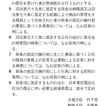
の委任を受けた者が懲戒処分を行うものとする。
５
旧法第六十九条に規定する現金出納職員又は旧
法第七十条に規定する総裁により物品の管理をす
る職員として任命された者の前条の規定の施行前
の事実に基づく弁償責任については、なお従前の
例による。
６
旧法第七十三条に規定する公社の会計に係る会
計検査院の検査については、なお従前の例によ
る。
７
前条の規定の施行前に生じた事故に基づく公社
の職員の業務上の災害又は通勤による災害に対す
る補償については、なお従前の例による。
８
前条の規定の施行前にした行為に対する罰則の
適用については、なお従前の例による。
９
前各項に規定するもののほか、日本電信電話公
社法の廃止に伴い必要な経過措置は、政令で定め
る。
大蔵大臣 竹下登
郵政大臣 左藤恵