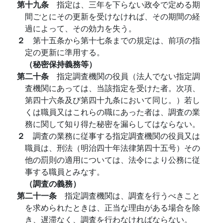
第十九条
指定は、三年を下らない政令で定める期
間ごとにその更新を受けなければ、その期間の経
過によって、その効力を失う。
２
第十五条から第十七条までの規定は、前項の指
定の更新に準用する。
（秘密保持義務等）
第二十条
指定調査機関の役員（法人でない指定調
査機関にあっては、当該指定を受けた者。次項、
第四十六条及び第四十九条において同じ。）若し
くは職員又はこれらの職にあった者は、調査の業
務に関して知り得た秘密を漏らしてはならない。
２
調査の業務に従事する指定調査機関の役員又は
職員は、刑法（明治四十年法律第四十五号）その
他の罰則の適用については、法令により公務に従
事する職員とみなす。
（調査の義務）
第二十一条
指定調査機関は、調査を行うべきこと
を求められたときは、正当な理由がある場合を除
き、遅滞なく、調査を行わなければならない。