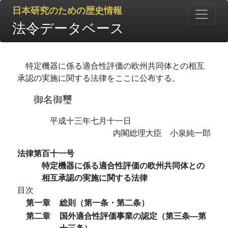
日本研究のための歴史情報
法令データベース
特定機器に係る適合性評価の欧州共同体との相互
承認の実施に関する法律をここに公布する。
御名御璽
平成十三年七月十一日
内閣総理大臣 小泉純一郎
法律第百十一号
特定機器に係る適合性評価の欧州共同体との
相互承認の実施に関する法律
目次
第一章
総則（第一条・第二条）
第二章
国外適合性評価事業の認定（第三条―第
十三条）