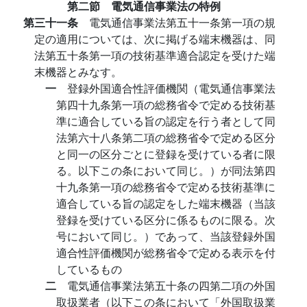
第二節 電気通信事業法の特例
第三十一条
電気通信事業法第五十一条第一項の規
定の適用については、次に掲げる端末機器は、同
法第五十条第一項の技術基準適合認定を受けた端
末機器とみなす。
一
登録外国適合性評価機関（電気通信事業法
第四十九条第一項の総務省令で定める技術基
準に適合している旨の認定を行う者として同
法第六十八条第二項の総務省令で定める区分
と同一の区分ごとに登録を受けている者に限
る。以下この条において同じ。）が同法第四
十九条第一項の総務省令で定める技術基準に
適合している旨の認定をした端末機器（当該
登録を受けている区分に係るものに限る。次
号において同じ。）であって、当該登録外国
適合性評価機関が総務省令で定める表示を付
しているもの
二
電気通信事業法第五十条の四第二項の外国
取扱業者（以下この条において「外国取扱業