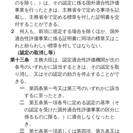
のを除く。）は、その認定に係る国外適合性評価
事業を行ったときは、主務省令で定める事項を記
載し、主務省令で定める標章を付した証明書を交
付することができる。
２
何人も、前項に規定する場合を除くほか、国外
適合性評価事業に係る証明書に同項の標章又はこ
れと紛らわしい標章を付してはならない。
（認定の取消し等）
第十三条
主務大臣は、認定適合性評価機関が次の
各号のいずれかに該当するときは、その認定を取
り消し、又はその認定の効力を停止することがで
きる。
一
第四条第一号又は第三号のいずれかに該当
するに至ったとき。
二
第五条第一項各号に定める認定の基準（そ
の認定を受けた国外適合性評価事業の区分に
係るものに限る。）に適合しなくなったと
き。
三
第七条第一項若しくは第四項、第九条又は