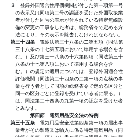
３
登録外国適合性評価機関が付した第一項第一号
の表示又は同項第二号の認証を受けた外国取扱業
者が付した同号の表示が付されている特定無線設
備の変更の工事をした者は、総務省令で定める方
法により、その表示を除去しなければならない。
第三十四条
電波法第三十八条の二第五項（同法第
三十八条の十七第五項において準用する場合を含
む。）及び第三十八条の十六第四項（同法第三十
八条の十七第八項において準用する場合を含
む。）の規定の適用については、登録外国適合性
評価機関（同法第二十四条の二第一項の点検の事
業を行う者として同項の総務省令で定める区分と
同一の区分ごとに登録を受けている者に限る。）
は、同法第二十四条の九第一項の認定を受けた者
とみなす。
第四節 電気用品安全法の特例
第三十五条
電気用品安全法第四条第一項の届出事
業者がその製造又は輸入に係る特定電気用品（同