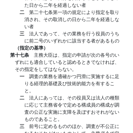
た日から二年を経過しない者
二
第二十七条第一項の規定により指定を取り
消され、その取消しの日から二年を経過しな
い者
三
法人であって、その業務を行う役員のうち
に前二号のいずれかに該当する者があるもの
（指定の基準）
第十七条
主務大臣は、指定の申請が次の各号のい
ずれにも適合していると認めるときでなければ、
その指定をしてはならない。
一
調査の業務を適確かつ円滑に実施するに足
りる経理的基礎及び技術的能力を有するこ
と。
二
法人にあっては、その役員又は法人の種類
に応じて主務省令で定める構成員の構成が調
査の公正な実施に支障を及ぼすおそれがない
ものであること。
三
前号に定めるもののほか、調査が不公正に