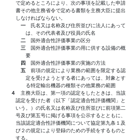
で定めるところにより、次の事項を記載した申請
書その他主務省令で定める書類を主務大臣に提出
しなければならない。
一
氏名又は名称及び住所並びに法人にあって
は、その代表者及び役員の氏名
二
国外適合性評価事業の区分
三
国外適合性評価事業の用に供する設備の概
要
四
国外適合性評価事業の実施の方法
五
前項の規定により業務の範囲を限定する認
定を受けようとする者にあっては、対象とす
る特定輸出機器の種類その他業務の範囲
４
主務大臣は、第一項の認定をしたときは、当該
認定を受けた者（以下「認定適合性評価機関」と
いう。）の氏名又は名称及び住所並びに前項第二
号及び第五号に掲げる事項を公示するとともに、
当該認定適合性評価機関について協定第九条１及
び２の規定により登録のための手続をするものと
する。