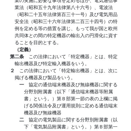
業の実施に必要な事項を定めるほか、電気通信事
業法（昭和五十九年法律第八十六号）、電波法
（昭和二十五年法律第百三十一号）及び電気用品
安全法（昭和三十六年法律第二百三十四号）の特
例を定める等の措置を講じ、もって我が国と欧州
共同体との間の特定機器の輸出入の円滑化に資す
ることを目的とする。
（定義）
第二条
この法律において「特定機器」とは、特定
輸出機器及び特定輸入機器をいう。
２
この法律において「特定輸出機器」とは、次に
掲げる機器及び製品をいう。
一
協定の通信端末機器及び無線機器に関する
分野別附属書（以下「通信端末機器等附属
書」という。）第Ｂ部第一節の表の上欄に掲
げる関係法令及び運用規則に定める通信端末
機器及び無線機器
二
協定の電気製品に関する分野別附属書（以
下「電気製品附属書」という。）第Ｂ部第一