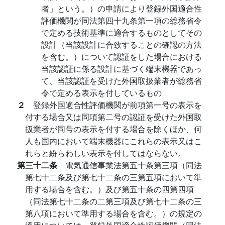
者」という。）の申請により登録外国適合性
評価機関が同法第四十九条第一項の総務省令
で定める技術基準に適合するものとしてその
設計（当該設計に合致することの確認の方法
を含む。）について認証をした場合における
当該認証に係る設計に基づく端末機器であっ
て、当該認証を受けた外国取扱業者が総務省
令で定める表示を付しているもの
２
登録外国適合性評価機関が前項第一号の表示を
付する場合又は同項第二号の認証を受けた外国取
扱業者が同号の表示を付する場合を除くほか、何
人も国内において端末機器にこれらの表示又はこ
れらと紛らわしい表示を付してはならない。
第三十二条
電気通信事業法第五十条第三項（同法
第七十二条及び第七十二条の三第五項において準
用する場合を含む。）及び第五十条の四第四項
（同法第七十二条の二第三項及び第七十二条の三
第八項において準用する場合を含む。）の規定の