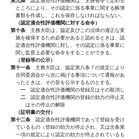
第九条
認定適合性評価機関は、主務省令で定める
ところにより、その認定に係る事業に関する帳簿
書類を作成し、これを保存しなければならない。
（認定適合性評価機関に対する命令）
第十条
主務大臣は、協定及びこの法律の適正な実
施を確保するため必要があると認めるときは、認
定適合性評価機関に対し、その認定に係る事業に
関し監督上必要な命令をすることができる。
（登録等の公示）
第十一条
主務大臣は、協定第八条７の規定により
合同委員会から次に掲げる事項について通報があ
ったときは、その旨を公示するものとする。
一
認定適合性評価機関の登録又はその取消し
二
認定適合性評価機関の登録の効力の停止又
はその停止の解除
（証明書の交付）
第十二条
認定適合性評価機関であって登録を受け
ているもの（登録の効力が停止され、又は次条第
一項の規定により認定の効力が停止されているも