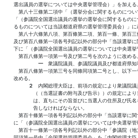
選出議員の選挙については中央選挙管理会）」を加える
第八十三條第二項中「（選挙分会に関するものについ
「（参議院全国選出議員の選挙の選挙会に関するものに
るものについては当該都道府県の選挙管理委員会）」に
第八十六條第八項、第百條第二項、第百一條、第百三
及び第百八條第一項各号列記以外の部分中「当該選挙に
下に「（参議院全国選出議員の選挙については中央選挙
第百八條第一項第一号及び第二号を次のように改める
一
衆議院議員、参議院議員及び都道府県知
第百八條第一項第三号を同條同項第二号とし、以下一
改める。
２
内閣総理大臣は、前項の規定により衆議院議
（（当選証書の附与及び告示））の規定により
は、直ちにその旨並びに当選人の住所及び氏名
告しなければならない。
第百十條第一項各号列記以外の部分中「当該選挙に関
に「（参議院全国選出議員の選挙については中央選挙管
第百十一條第一項各号列記以外の部分中「参議院（地
同項第一号中「全国選挙管理委員会」を「内閣総理大臣