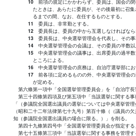
10
前項の規定にかかわらず、委員は、国会の閉
たときは、あらたに委員が、その後最初に召集
るまでの間、なお、在任するものとする。
11
委員は、非常勤とする。
12
委員長は、委員の中から互選しなければなら
13
委員長は、中央選挙管理会を代表し、その事
14
中央選挙管理会の会議は、その委員の半数以
15
中央選挙管理会の議事は、出席委員の過半数
ところによる。
16
中央選挙管理会の庶務は、自治庁選挙部にお
17
前各項に定めるものの外、中央選挙管理会の
が定める。
第六條第一項中「全国選挙管理委員会」を「自治庁長
第三十四條第四項及び第五項中「当該選挙に関する事
「（参議院全国選出議員の選挙については中央選挙管理
（昭和二十二年法律第七十九号）第百十條（（議員の欠
知（参議院全国選出議員の場合に限る。）」を削る。
第四十九條第四号中「全国選挙管理委員会が指定する
第七十五條第三項中「当該選挙に関する事務を管理す