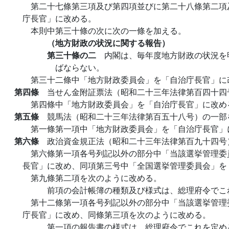
第二十七條第三項及び第四項並びに第二十八條第二項
庁長官」に改める。
本則中第三十條の次に次の一條を加える。
（地方財政の状況に関する報告）
第三十條の二
内閣は、毎年度地方財政の状況を
ばならない。
第三十二條中「地方財政委員会」を「自治庁長官」に
第四條
当せん金附証票法（昭和二十三年法律第百四十四
第四條中「地方財政委員会」を「自治庁長官」に改め
第五條
競馬法（昭和二十三年法律第百五十八号）の一部
第一條第一項中「地方財政委員会」を「自治庁長官」
第六條
政治資金規正法（昭和二十三年法律第百九十四号
第六條第一項各号列記以外の部分中「当該選挙管理委
長官」に改め、同項第三号中「全国選挙管理委員会」を
第九條第二項を次のように改める。
前項の会計帳簿の種類及び様式は、総理府令でこ
第十二條第一項各号列記以外の部分中「当該選挙管理
庁長官」に改め、同條第三項を次のように改める。
第一項の報告書の様式は、総理府令でこれを定め