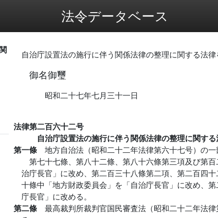
法令データベース
関
自治庁設置法の施行に伴う関係法律の整理に関する法律
御名御璽
昭和二十七年七月三十一日
法律第二百六十二号
自治庁設置法の施行に伴う関係法律の整理に関する
第一條
地方自治法（昭和二十二年法律第六十七号）の一
第七十七條、第八十二條、第八十六條第三項及び第百
治庁長官」に改め、第二百三十八條第二項、第二百四十
十條中「地方財政委員会」を「自治庁長官」に改め、第
庁長官」に改める。
第二條
最高裁判所裁判官国民審査法（昭和二十二年法律