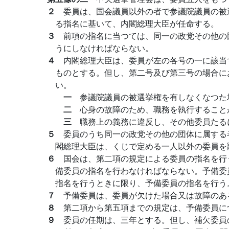
２
委員は、国会議員以外の者で参議院議員の被
る指名に基いて、内閣総理大臣が任命する。
３
前項の指名に当つては、同一の政党その他の
うにしなければならない。
４
内閣総理大臣は、委員が左の各号の一に該当
ものとする。但し、第二号及び第三号の場合に
い。
一
参議院議員の被選挙権を有しなくなつた
二
心身の故障のため、職務を執行すること
三
職務上の義務に違反し、その他委員たる
５
委員のうち同一の政党その他の団体に属する
閣総理大臣は、くじで定める一人以外の委員を
６
国会は、第二項の規定による委員の指名を行
備委員の指名を行わなければならない。予備委
指名を行うときに限り、予備委員の指名を行う
７
予備委員は、委員が欠けた場合又は故障のあ
８
第二項から第五項までの規定は、予備委員に
９
委員の任期は、三年とする。但し、補欠委員