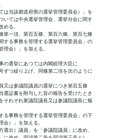
。
ては当該都道府県の選挙管理委員会）」を
ついては中央選挙管理会、選挙分会に関す
改める。
條第一項、第百五條、第百六條、第百七條
関する事務を管理する選挙管理委員会」の
管理会）」を加える。
。
事の選挙にあつては内閣総理大臣に
号ずつ繰り上げ、同條第二項を次のように
員又は参議院議員の選挙につき第百五條
当選証書を附与した旨の報告を受けたとき
をそれぞれ衆議院議長又は参議院議長に報
する事務を管理する選挙管理委員会」の下
理会）」を加える。
方選出）議員」を「参議院議員」に改め、
」に改め、同項第二号を同項第三号とし、