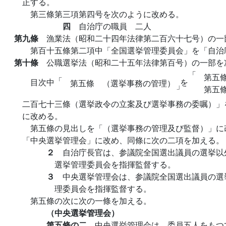
正する。
第三條第三項第四号を次のように改める。
四
自治庁の職員 二人
第九條
漁業法（昭和二十四年法律第二百六十七号）の一
第百十五條第二項中「全国選挙管理委員会」を「自治
第十條
公職選挙法（昭和二十五年法律第百号）の一部を
「
第五
「
目次中
を
第五條 （選挙事務の管理）
」
第五
二百七十三條（選挙政令の立案及び選挙事務の委嘱）」
に改める。
第五條の見出しを「（選挙事務の管理及び監督）」に
「中央選挙管理会」に改め、同條に次の二項を加える。
２
自治庁長官は、参議院全国選出議員の選挙以
選挙管理委員会を指揮監督する。
３
中央選挙管理会は、参議院全国選出議員の選
理委員会を指揮監督する。
第五條の次に次の一條を加える。
（中央選挙管理会）
第五條の二
中央選挙管理会は、委員五人をもつ