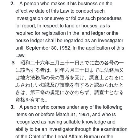
2.
A person who makes it his business on the
effective date of this Law to conduct such
investigation or survey or follow such procedures
for report, in respect to land or houses, as is
required for registration in the land ledger or the
house ledger shall be regarded as an Investigator
until September 30, 1952, in the application of this
Law.
３
昭和二十六年三月三十一日までに左の各号の一
に該当する者は、同年六月三十日までに法務局又
は地方法務局の長の選考を受け、調査士となるに
ふさわしい知識及び技能を有すると認められたと
きは、第三條の規定にかかわらず、調査士となる
資格を有する。
3.
A person who comes under any of the following
items on or before March 31, 1951, and who is
recognized as having suitable knowledge and
ability to be an Investigator through the examination
of the Chief of the Legal Affairs Bureau or the