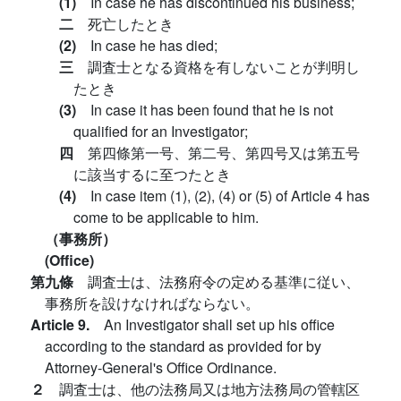
(1)
In case he has discontinued his business;
二
死亡したとき
(2)
In case he has died;
三
調査士となる資格を有しないことが判明し
たとき
(3)
In case it has been found that he is not
qualified for an Investigator;
四
第四條第一号、第二号、第四号又は第五号
に該当するに至つたとき
(4)
In case item (1), (2), (4) or (5) of Article 4 has
come to be applicable to him.
（事務所）
(Office)
第九條
調査士は、法務府令の定める基準に従い、
事務所を設けなければならない。
Article 9.
An Investigator shall set up his office
according to the standard as provided for by
Attorney-General's Office Ordinance.
２
調査士は、他の法務局又は地方法務局の管轄区