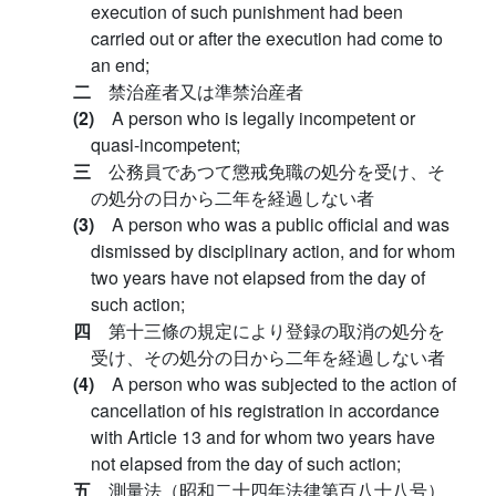
execution of such punishment had been
carried out or after the execution had come to
an end;
二
禁治産者又は準禁治産者
(2)
A person who is legally incompetent or
quasi-incompetent;
三
公務員であつて懲戒免職の処分を受け、そ
の処分の日から二年を経過しない者
(3)
A person who was a public official and was
dismissed by disciplinary action, and for whom
two years have not elapsed from the day of
such action;
四
第十三條の規定により登録の取消の処分を
受け、その処分の日から二年を経過しない者
(4)
A person who was subjected to the action of
cancellation of his registration in accordance
with Article 13 and for whom two years have
not elapsed from the day of such action;
五
測量法（昭和二十四年法律第百八十八号）