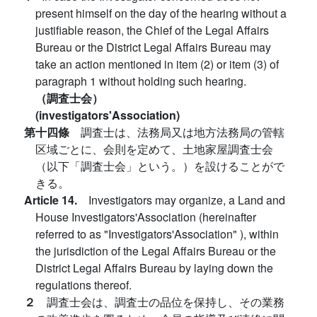
present himself on the day of the hearing without a
justifiable reason, the Chief of the Legal Affairs
Bureau or the District Legal Affairs Bureau may
take an action mentioned in item (2) or item (3) of
paragraph 1 without holding such hearing.
（調査士会）
(investigators'Association)
第十四條
調査士は、法務局又は地方法務局の管轄
区域ごとに、会則を定めて、土地家屋調査士会
（以下「調査士会」という。）を設けることがで
きる。
Article 14.
Investigators may organize, a Land and
House Investigators'Association (hereinafter
referred to as "Investigators'Association" ), within
the jurisdiction of the Legal Affairs Bureau or the
District Legal Affairs Bureau by laying down the
regulations thereof.
２
調査士会は、調査士の品位を保持し、その業務