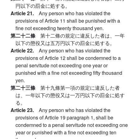
円以下の罰金に処する。
Article 21.
Any person who has violated the
provisions of Article 11 shall be punished with a
fine not exceeding twenty thousand yen.
第二十二條
第十二條の規定に違反した者は、一年
以下の懲役又は五万円以下の罰金に処する。
Article 22.
Any person who has violated the
provisions of Article 12 shall be condemned to a
penal servitude not exceeding one year or
punished with a fine not exceeding fifty thousand
yen.
第二十三條
第十九條第一項の規定に違反した者
は、一年以下の懲役又は一万円以下の罰金に処す
る。
Article 23.
Any person who has violated the
provisions of Article 19 paragraph 1, shall be
condemned to a penal servitude not exceeding one
year or punished with a fine not exceeding ten