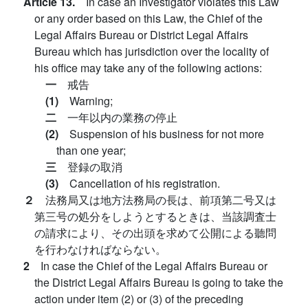
Article 13.
In case an Investigator violates this Law
or any order based on this Law, the Chief of the
Legal Affairs Bureau or District Legal Affairs
Bureau which has jurisdiction over the locality of
his office may take any of the following actions:
一
戒告
(1)
Warning;
二
一年以内の業務の停止
(2)
Suspension of his business for not more
than one year;
三
登録の取消
(3)
Cancellation of his registration.
２
法務局又は地方法務局の長は、前項第二号又は
第三号の処分をしようとするときは、当該調査士
の請求により、その出頭を求めて公開による聽問
を行わなければならない。
2
In case the Chief of the Legal Affairs Bureau or
the District Legal Affairs Bureau is going to take the
action under item (2) or (3) of the preceding