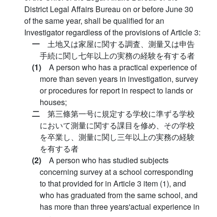
District Legal Affairs Bureau on or before June 30
of the same year, shall be qualified for an
Investigator regardless of the provisions of Article 3:
一
土地又は家屋に関する調査、測量又は申告
手続に関し七年以上の実務の経験を有する者
(1)
A person who has a practical experience of
more than seven years in investigation, survey
or procedures for report in respect to lands or
houses;
二
第三條第一号に規定する学校に準ずる学校
において測量に関する課目を修め、その学校
を卒業し、測量に関し三年以上の実務の経験
を有する者
(2)
A person who has studied subjects
concerning survey at a school corresponding
to that provided for in Article 3 item (1), and
who has graduated from the same school, and
has more than three years'actual experience in