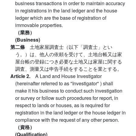
business transactions in order to maintain accuracy
in registrations in the land ledger and the house
ledger which are the base of registration of
immovable properties.
（業務）
(Business)
第二條
土地家屋調査士（以下「調査士」とい
う。）は、他人の依頼を受けて、土地台帳又は家
屋台帳の登録につき必要な土地又は家屋に関する
調査、測量又は申告手続をすることを業とする。
Article 2.
A Land and House Investigator
(hereinafter referred to as "Investigator" ) shall
make it his business to conduct such investigation
or survey or follow such procedures for report, in
respect to lands or houses, as is required for
registration in the land ledger or the house ledger in
compliance with the request of any other person.
（資格）
(Qualification)