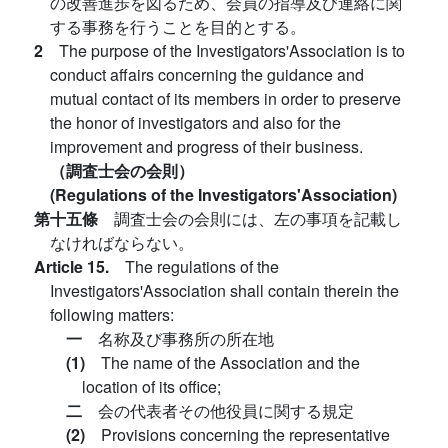
の改善進歩を図るため、会員の指導及び連絡に関
する事務を行うことを目的とする。
2
The purpose of the Investigators'Association is to
conduct affairs concerning the guidance and
mutual contact of its members in order to preserve
the honor of investigators and also for the
improvement and progress of their business.
（調査士会の会則）
(Regulations of the Investigators'Association)
第十五條
調査士会の会則には、左の事項を記載し
なければならない。
Article 15.
The regulations of the
Investigators'Association shall contain therein the
following matters:
一
名称及び事務所の所在地
(1)
The name of the Association and the
location of its office;
二
会の代表者その他役員に関する規定
(2)
Provisions concerning the representative