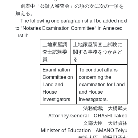
別表中「公証人審査会」の項の次に次の一項を
加える。
The following one paragraph shall be added next
to "Notaries Examination Committee" in Annexed
List II:
土地家屋調
土地家屋調査士試験に
査士試験委
関する事務をつかさど
員
る
Examination
To conduct affairs
Committee on
concerning the
Land and
examination for Land
House
and House
Investigators
Investigators.
法務総裁 大橋武夫
Attorney-General OHASHI Takeo
文部大臣 天野貞祐
Minister of Education AMANO Teiyu
建設大臣 増田甲子七