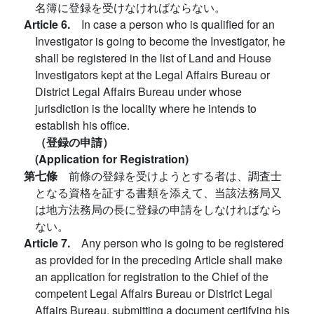
名簿に登録を受けなければならない。
Article 6.
In case a person who is qualified for an
Investigator is going to become the Investigator, he
shall be registered in the list of Land and House
Investigators kept at the Legal Affairs Bureau or
District Legal Affairs Bureau under whose
jurisdiction is the locality where he intends to
establish his office.
（登録の申請）
(Application for Registration)
第七條
前條の登録を受けようとする者は、調査士
となる資格を証する書類を添えて、当該法務局又
は地方法務局の長に登録の申請をしなければなら
ない。
Article 7.
Any person who is going to be registered
as provided for in the preceding Article shall make
an application for registration to the Chief of the
competent Legal Affairs Bureau or District Legal
Affairs Bureau, submitting a document certifying his