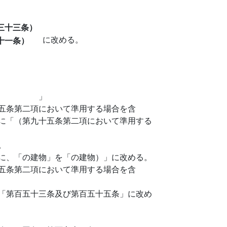
三十三条）
に改める。
十一条）
）
」
五条第二項において準用する場合を含
に「（第九十五条第二項において準用する
。
に、「の建物」を「の建物）」に改める。
五条第二項において準用する場合を含
「第百五十三条及び第百五十五条」に改め