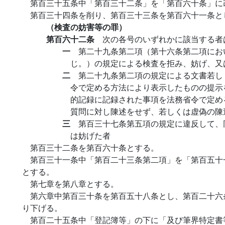
第百三十五条中「第百三十二条」を「第百六十条」に
第百三十四条を削り、第百三十三条を第百六十一条と
（検査の妨害等の罪）
第百六十二条
次の各号のいずれかに該当する者
一
第二十九条第二項（第十六条第二項にお
じ。）の規定による検査を拒み、妨げ、又
二
第二十九条第二項の規定による文書若し
令で定める方法により表示したものの提示
的記録に記録された事項を法務省令で定め
質問に対し陳述をせず、若しくは虚偽の陳
三
第百三十七条第五項の規定に違反して、
は妨げた者
第百三十二条を第百六十条とする。
第百三十一条中「第百二十三条第二項」を「第百五十
とする。
第七章を第八章とする。
第六章中第百三十条を第百五十八条とし、第百二十六
り下げる。
第百二十五条中「登記簿等」の下に「及び筆界特定書