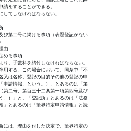
申請をすることができる。
にしてしなければならない。
所
及び第二号に掲げる事項（表題登記がない
）
理由
定める事項
より、手数料を納付しなければならない。
準用する。この場合において、同条中「不
名又は名称、登記の目的その他の登記の申
「申請情報」という。）」とあるのは「第
（第二号、第百三十二条第一項第四号及び
う。）」と、「登記所」とあるのは「法務
報」とあるのは「筆界特定申請情報」と読
合には、理由を付した決定で、筆界特定の