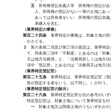
五
所有権登記名義人等 所有権の登記があ
人、所有権の登記がない一筆の土地にあっ
あっては所有者をいい、所有権の登記名義
承継人を含む。
（筆界特定の事務）
第百二十四条
筆界特定の事務は、対象土地の所
かさどる。
２
第六条第二項及び第三項の規定は、筆界特定
て、同条第二項中「不動産」とあるのは「対象
又は地方法務局」と、「法務局若しくは地方法
項中「登記所」とあるのは「法務局又は地方法
（筆界特定登記官）
第百二十五条
筆界特定は、筆界特定登記官（登
長が指定する者をいう。以下同じ。）が行う。
（筆界特定登記官の除斥）
第百二十六条
筆界特定登記官が次の各号のいず
特定登記官は、対象土地について筆界特定を行
一
対象土地又は関係土地のうちいずれかの