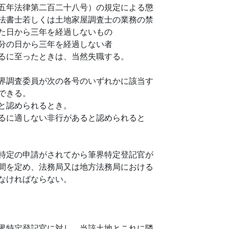
五年法律第二百二十八号）の規定による懲
法書士若しくは土地家屋調査士の業務の禁
た日から三年を経過しないもの
分の日から三年を経過しない者
るに至ったときは、当然失職する。
界調査委員が次の各号のいずれかに該当す
できる。
と認められるとき。
るに適しない非行があると認められると
特定の申請がされてから筆界特定登記官が
間を定め、法務局又は地方法務局における
なければならない。
界特定登記官に対し、当該土地とこれに隣