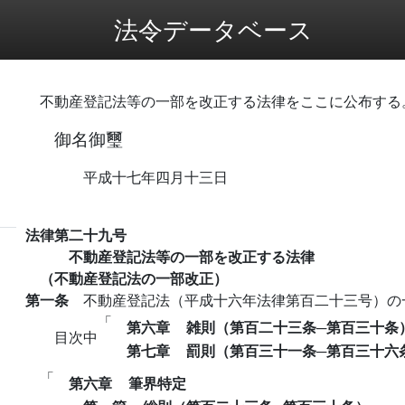
法令データベース
不動産登記法等の一部を改正する法律をここに公布する
御名御璽
平成十七年四月十三日
法律第二十九号
不動産登記法等の一部を改正する法律
（不動産登記法の一部改正）
第一条
不動産登記法（平成十六年法律第百二十三号）の
「
第六章
雑則（第百二十三条─第百三十条
目次中
第七章
罰則（第百三十一条─第百三十六
「
第六章
筆界特定