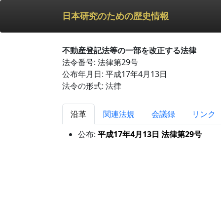
日本研究のための歴史情報
不動産登記法等の一部を改正する法律
法令番号: 法律第29号
公布年月日: 平成17年4月13日
法令の形式: 法律
沿革
関連法規
会議録
リンク
公布:
平成17年4月13日 法律第29号