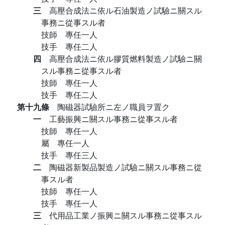
三
高壓合成法ニ依ル石油製造ノ試驗ニ關スル
事務ニ從事スル者
技師 專任一人
技手 專任二人
四
高壓合成法ニ依ル膠質燃料製造ノ試驗ニ關
スル事務ニ從事スル者
技師 專任一人
技手 專任二人
第十九條
陶磁器試驗所ニ左ノ職員ヲ置ク
一
工藝振興ニ關スル事務ニ從事スル者
技師 專任一人
屬 專任一人
技手 專任三人
二
陶磁器新製品製造ノ試驗ニ關スル事務ニ從
事スル者
技師 專任一人
技手 專任一人
三
代用品工業ノ振興ニ關スル事務ニ從事スル