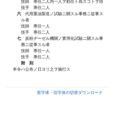
技師 專任二人內一人ヲ勅任ト爲スコトヲ得
技手 專任二人
六
代用重油製造ノ試驗ニ關スル事務ニ從事ス
ル者
技師 專任一人
技手 專任二人
七
炭粉ヂーゼル機關ノ實用化試驗ニ關スル事
務ニ從事スル者
技師 專任一人
技手 專任二人
附 則
本令ハ公布ノ日ヨリ之ヲ施行ス
新字体・旧字体の切替
ダウンロード