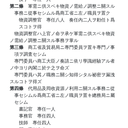
第二條
軍需ニ供スベキ物資ノ需給ノ調整ニ關スル
事務ニ從事セシムル爲商工省ニ左ノ職員ヲ置ク
物資調整官 專任八人 奏任內二人ヲ勅任ト爲
スコトヲ得
物資調整官ハ上官ノ命ヲ承ケ軍需ニ供スベキ物資
ノ需給ノ調整ニ關スル事務ヲ掌ル
第三條
商工省及貿易局ニ專門委員ヲ置キ專門ノ事
項ヲ調査セシム
專門委員ハ商工大臣ノ奏請ニ依リ學識經驗アル者
ノ中ヨリ內閣ニ於テ之ヲ命ズ
專門委員ハ其ノ職務ニ關シ知得シタル祕密ヲ漏洩
スルコトヲ得ズ
第四條
代用品及囘收資源ノ利用ニ關スル事務ニ從
事セシムル爲商工省ニ左ノ職員ヲ置キ總務局ニ屬
セシム
書記官 專任一人
事務官 專任四人
技師 專任四人