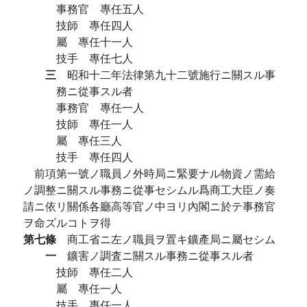
事務官 專任五人
技師 專任四人
屬 專任十一人
技手 專任七人
三
昭和十二年法律第九十二號施行ニ關スル事
務ニ從事スル者
事務官 專任一人
技師 專任一人
屬 專任三人
技手 專任四人
前項第一號ノ職員ノ外時局ニ緊要ナル物資ノ需給
ノ調整ニ關スル事務ニ從事セシムル爲商工大臣ノ奏
請ニ依リ關係各廳高等官ノ中ヨリ內閣ニ於テ事務官
ヲ命ズルコトヲ得
第七條
商工省ニ左ノ職員ヲ置キ鑛產局ニ屬セシム
一
鑛害ノ調査ニ關スル事務ニ從事スル者
技師 專任二人
屬 專任一人
技手 專任一人