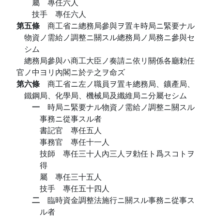
屬 專任六人
技手 專任六人
第五條
商工省ニ總務局參與ヲ置キ時局ニ緊要ナル
物資ノ需給ノ調整ニ關スル總務局ノ局務ニ參與セ
シム
總務局參與ハ商工大臣ノ奏請ニ依リ關係各廳勅任
官ノ中ヨリ內閣ニ於テ之ヲ命ズ
第六條
商工省ニ左ノ職員ヲ置キ總務局、鑛產局、
鐵鋼局、化學局、機械局及纖維局ニ分屬セシム
一
時局ニ緊要ナル物資ノ需給ノ調整ニ關スル
事務ニ從事スル者
書記官 專任五人
事務官 專任十一人
技師 專任三十人內三人ヲ勅任ト爲スコトヲ
得
屬 專任三十五人
技手 專任五十四人
二
臨時資金調整法施行ニ關スル事務ニ從事ス
ル者