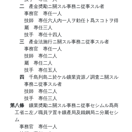
二
產金奬勵ニ關スル事務ニ從事スル者
事務官 專任一人
技師 專任六人內一人ヲ勅任ト爲スコトヲ得
屬 專任三人
技手 專任十四人
三
產金法施行ニ關スル事務ニ從事スル者
事務官 專任一人
技師 專任二人
屬 專任二人
技手 專任五人
四
千島列島ニ於ケル鑛業資源ノ調査ニ關スル
事務ニ從事スル者
技師 專任二人
技手 專任三人
第八條
鑛業奬勵ニ關スル事務ニ從事セシムル爲商
工省ニ左ノ職員ヲ置キ鑛產局及鐵鋼局ニ分屬セシ
ム
事務官 專任一人