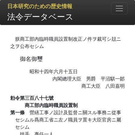
日本研究のための歴史情報
法令データベース
朕商工部內臨時職員設置制改正ノ件ヲ裁可シ玆ニ
之ヲ公布セシム
御名御璽
昭和十四年六月十五日
內閣總理大臣 男爵 平沼騏一郞
商工大臣 八田嘉明
勅令第三百八十七號
商工部內臨時職員設置制
第一條
營繕工事ノ設計及監督ニ關スル事務ニ從事
セシムル爲商工省ニ左ノ職員ヲ置キ大臣官房ニ屬
セシム
技手 專任一人