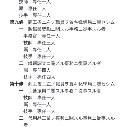
技師 專任一人
屬 專任二人
技手 專任二人
第九條
商工省ニ左ノ職員ヲ置キ鐵鋼局ニ屬セシム
一
製鐵業奬勵ニ關スル事務ニ從事スル者
事務官 專任一人
技師 專任三人
屬 專任二人
技手 專任一人
二
鐵鋼調査ニ關スル事務ニ從事スル者
屬 專任四人
技手 專任四人
第十條
商工省ニ左ノ職員ヲ置キ化學局ニ屬セシム
一
工藝振興ニ關スル事務ニ從事スル者
技師 專任一人
屬 專任一人
技手 專任一人
二
代用品工業ノ振興ニ關スル事務ニ從事スル
者