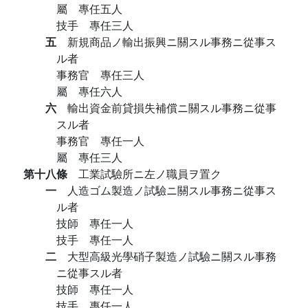
屬 專任五人
技手 專任三人
五
新規商品ノ輸出振興ニ關スル事務ニ從事ス
ル者
事務官 專任三人
屬 專任六人
六
輸出資金前貸損失補償ニ關スル事務ニ從事
スル者
事務官 專任一人
屬 專任三人
第十八條
工業試驗所ニ左ノ職員ヲ置ク
一
人造ゴム製造ノ試驗ニ關スル事務ニ從事ス
ル者
技師 專任一人
技手 專任一人
二
大型高級光學硝子製造ノ試驗ニ關スル事務
ニ從事スル者
技師 專任一人
技手 專任一人