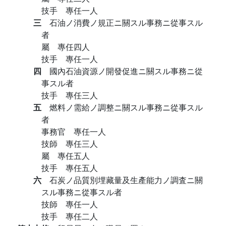
技手 專任一人
三
石油ノ消費ノ規正ニ關スル事務ニ從事スル
者
屬 專任四人
技手 專任一人
四
國內石油資源ノ開發促進ニ關スル事務ニ從
事スル者
技手 專任三人
五
燃料ノ需給ノ調整ニ關スル事務ニ從事スル
者
事務官 專任一人
技師 專任三人
屬 專任五人
技手 專任五人
六
石炭ノ品質別埋藏量及生產能力ノ調査ニ關
スル事務ニ從事スル者
技師 專任一人
技手 專任二人