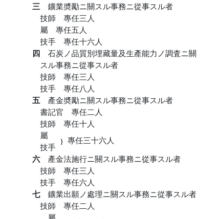
三
鑛業奬勵ニ關スル事務ニ從事スル者
技師 專任三人
屬 專任五人
技手 專任十六人
四
石炭ノ品質別埋藏量及生產能力ノ調査ニ關
スル事務ニ從事スル者
技師 專任三人
技手 專任八人
五
產金奬勵ニ關スル事務ニ從事スル者
書記官 專任二人
技師 專任十人
屬
專任三十六人
技手
六
產金法施行ニ關スル事務ニ從事スル者
技師 專任三人
技手 專任六人
七
鑛業出願ノ處理ニ關スル事務ニ從事スル者
技師 專任二人
屬