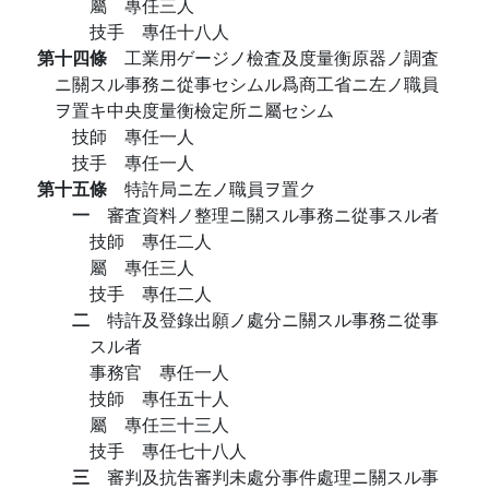
屬 專任三人
技手 專任十八人
第十四條
工業用ゲージノ檢査及度量衡原器ノ調査
ニ關スル事務ニ從事セシムル爲商工省ニ左ノ職員
ヲ置キ中央度量衡檢定所ニ屬セシム
技師 專任一人
技手 專任一人
第十五條
特許局ニ左ノ職員ヲ置ク
一
審査資料ノ整理ニ關スル事務ニ從事スル者
技師 專任二人
屬 專任三人
技手 專任二人
二
特許及登錄出願ノ處分ニ關スル事務ニ從事
スル者
事務官 專任一人
技師 專任五十人
屬 專任三十三人
技手 專任七十八人
三
審判及抗吿審判未處分事件處理ニ關スル事