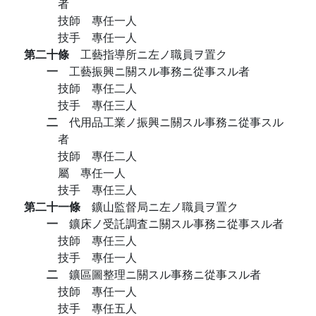
者
技師 專任一人
技手 專任一人
第二十條
工藝指導所ニ左ノ職員ヲ置ク
一
工藝振興ニ關スル事務ニ從事スル者
技師 專任二人
技手 專任三人
二
代用品工業ノ振興ニ關スル事務ニ從事スル
者
技師 專任二人
屬 專任一人
技手 專任三人
第二十一條
鑛山監督局ニ左ノ職員ヲ置ク
一
鑛床ノ受託調査ニ關スル事務ニ從事スル者
技師 專任三人
技手 專任一人
二
鑛區圖整理ニ關スル事務ニ從事スル者
技師 專任一人
技手 專任五人