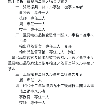
第十七條
貿易局ニ左ノ職員ヲ置ク
一
貿易振興ニ關スル事務ニ從事スル者
事務官 專任三人
技師 專任三人
屬 專任十一人
技手 專任二人
二
重要輸出品檢査監督ニ關スル事務ニ從事ス
ル者
輸出品監督官 專任三人 奏任
輸出品監督官補 專任九人 判任
輸出品監督官及輸出品監督官補ハ上官ノ命ヲ承ケ
重要輸出品取締法ニ依ル檢査ノ監督ニ關スル事務ヲ
掌ル
三
工藝振興ニ關スル事務ニ從事スル者
屬 專任一人
四
昭和十二年法律第九十二號施行ニ關スル事
務ニ從事スル者
事務官 專任一人
技師 專任一人