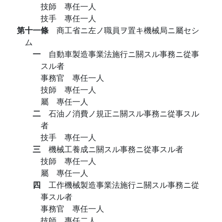
技師 專任一人
技手 專任一人
第十一條
商工省ニ左ノ職員ヲ置キ機械局ニ屬セシ
ム
一
自動車製造事業法施行ニ關スル事務ニ從事
スル者
事務官 專任一人
技師 專任一人
屬 專任一人
二
石油ノ消費ノ規正ニ關スル事務ニ從事スル
者
技手 專任一人
三
機械工養成ニ關スル事務ニ從事スル者
技師 專任一人
屬 專任一人
四
工作機械製造事業法施行ニ關スル事務ニ從
事スル者
事務官 專任一人
技師 專任二人