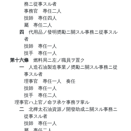
務ニ從事スル者
事務官 專任二人
技師 專任四人
屬 專任二人
四
代用品ノ發明奬勵ニ關スル事務ニ從事スル
者
技師 專任一人
技手 專任一人
第十六條
燃料局ニ左ノ職員ヲ置ク
一
人造石油製造事業ノ奬勵ニ關スル事務ニ從
事スル者
理事官 專任一人 奏任
技師 專任一人
技手 專任二人
理事官ハ上官ノ命ヲ承ケ事務ヲ掌ル
二
北樺太石油資源ノ開發助成ニ關スル事務ニ
從事スル者
技師 專任一人
屬 專任二人