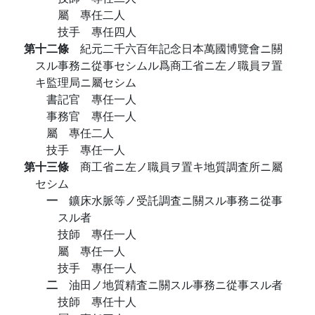
屬 專任二人
技手 專任四人
第十二條
紀元二千六百年記念日本萬國博覽會ニ關
スル事務ニ從事セシムル爲商工省ニ左ノ職員ヲ置
キ監理局ニ屬セシム
書記官 專任一人
事務官 專任一人
屬 專任二人
技手 專任一人
第十三條
商工省ニ左ノ職員ヲ置キ地質調査所ニ屬
セシム
一
鑛床水脈等ノ受託調査ニ關スル事務ニ從事
スル者
技師 專任一人
屬 專任一人
技手 專任一人
二
油田ノ地質精査ニ關スル事務ニ從事スル者
技師 專任十人