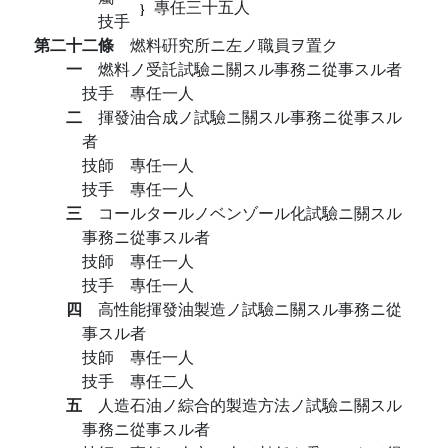
專任三十五人
技手
第二十二條
燃料硏究所ニ左ノ職員ヲ置ク
一
燃料ノ受託試驗ニ關スル事務ニ從事スル者
技手 專任一人
二
揮發油合成ノ試驗ニ關スル事務ニ從事スル
者
技師 專任一人
技手 專任一人
三
コールタールノベンゾール化試驗ニ關スル
事務ニ從事スル者
技師 專任一人
技手 專任一人
四
高性能揮發油製造ノ試驗ニ關スル事務ニ從
事スル者
技師 專任一人
技手 專任二人
五
人造石油ノ綜合的製造方法ノ試驗ニ關スル
事務ニ從事スル者