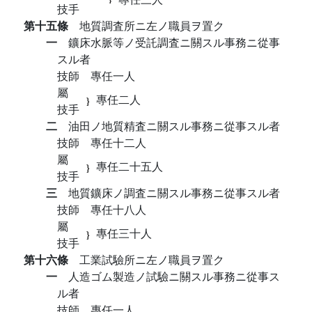
技手
第十五條
地質調査所ニ左ノ職員ヲ置ク
一
鑛床水脈等ノ受託調査ニ關スル事務ニ從事
スル者
技師 專任一人
屬
專任二人
技手
二
油田ノ地質精査ニ關スル事務ニ從事スル者
技師 專任十二人
屬
專任二十五人
技手
三
地質鑛床ノ調査ニ關スル事務ニ從事スル者
技師 專任十八人
屬
專任三十人
技手
第十六條
工業試驗所ニ左ノ職員ヲ置ク
一
人造ゴム製造ノ試驗ニ關スル事務ニ從事ス
ル者
技師 專任一人