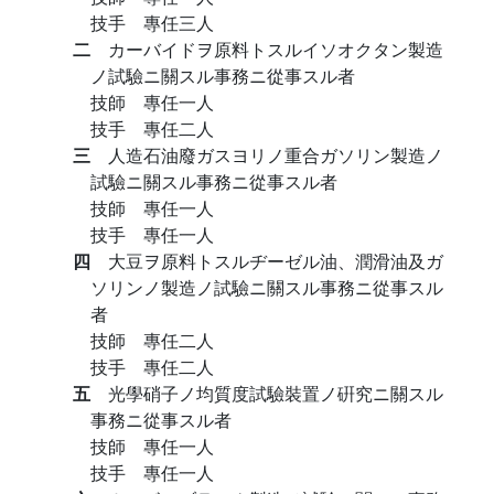
技手 專任三人
二
カーバイドヲ原料トスルイソオクタン製造
ノ試驗ニ關スル事務ニ從事スル者
技師 專任一人
技手 專任二人
三
人造石油廢ガスヨリノ重合ガソリン製造ノ
試驗ニ關スル事務ニ從事スル者
技師 專任一人
技手 專任一人
四
大豆ヲ原料トスルヂーゼル油、潤滑油及ガ
ソリンノ製造ノ試驗ニ關スル事務ニ從事スル
者
技師 專任二人
技手 專任二人
五
光學硝子ノ均質度試驗裝置ノ硏究ニ關スル
事務ニ從事スル者
技師 專任一人
技手 專任一人