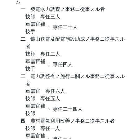
ム
一
發電水力調査ノ事務ニ從事スル者
技師 專任三人
軍需官補
專任三十人
技手
二
鑛山送電及配電施設助成ノ事務ニ從事スル
者
技師 專任二人
軍需官補
專任四人
技手
三
電力調整令ノ施行ニ關スル事務ニ從事スル
者
軍需官 專任六人
技師 專任五人
軍需官補
專任二十四人
技師
四
農村電氣利用改善ノ事務ニ從事スル者
技師 專任一人
軍需官補
專任三人