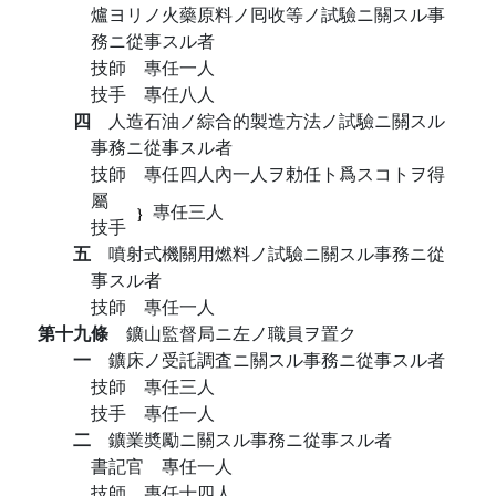
爐ヨリノ火藥原料ノ囘收等ノ試驗ニ關スル事
務ニ從事スル者
技師 專任一人
技手 專任八人
四
人造石油ノ綜合的製造方法ノ試驗ニ關スル
事務ニ從事スル者
技師 專任四人內一人ヲ勅任ト爲スコトヲ得
屬
專任三人
技手
五
噴射式機關用燃料ノ試驗ニ關スル事務ニ從
事スル者
技師 專任一人
第十九條
鑛山監督局ニ左ノ職員ヲ置ク
一
鑛床ノ受託調査ニ關スル事務ニ從事スル者
技師 專任三人
技手 專任一人
二
鑛業奬勵ニ關スル事務ニ從事スル者
書記官 專任一人
技師 專任十四人