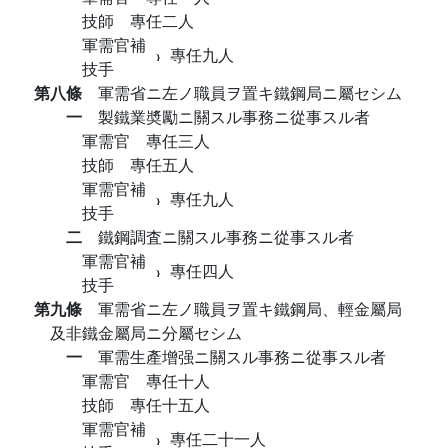
技師 專任二人
軍需官補
專任九人
技手
第八條
軍需省ニ左ノ職員ヲ置キ鐵鋼局ニ屬セシム
一
製鐵業奬勵ニ關スル事務ニ從事スル者
軍需官 專任三人
技師 專任五人
軍需官補
專任九人
技手
二
鐵鋼調査ニ關スル事務ニ從事スル者
軍需官補
專任四人
技手
第九條
軍需省ニ左ノ職員ヲ置キ鐵鋼局、輕金屬局
及非鐵金屬局ニ分屬セシム
一
軍需生產增强ニ關スル事務ニ從事スル者
軍需官 專任十人
技師 專任十五人
軍需官補
專任二十一人