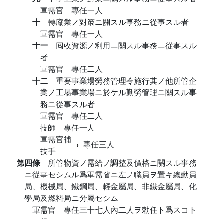
軍需官 專任一人
十
轉廢業ノ對策ニ關スル事務ニ從事スル者
軍需官 專任一人
十一
囘收資源ノ利用ニ關スル事務ニ從事スル
者
軍需官 專任二人
十二
重要事業場勞務管理令施行其ノ他所管企
業ノ工場事業場ニ於ケル勤勞管理ニ關スル事
務ニ從事スル者
軍需官 專任二人
技師 專任一人
軍需官補
專任三人
技手
第四條
所管物資ノ需給ノ調整及價格ニ關スル事務
ニ從事セシムル爲軍需省ニ左ノ職員ヲ置キ總動員
局、機械局、鐵鋼局、輕金屬局、非鐵金屬局、化
學局及燃料局ニ分屬セシム
軍需官 專任三十七人內二人ヲ勅任ト爲スコト