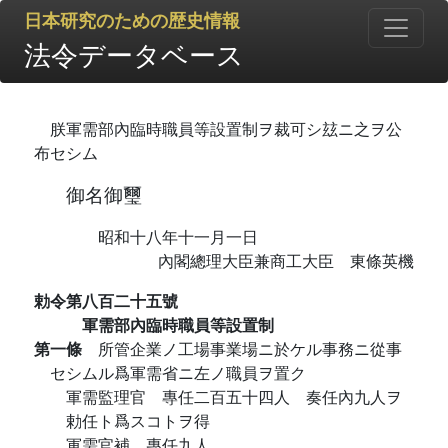
日本研究のための歴史情報
法令データベース
朕軍需部內臨時職員等設置制ヲ裁可シ玆ニ之ヲ公
布セシム
御名御璽
昭和十八年十一月一日
內閣總理大臣兼商工大臣 東條英機
勅令第八百二十五號
軍需部內臨時職員等設置制
第一條
所管企業ノ工場事業場ニ於ケル事務ニ從事
セシムル爲軍需省ニ左ノ職員ヲ置ク
軍需監理官 專任二百五十四人 奏任內九人ヲ
勅任ト爲スコトヲ得
軍需官補 專任九人