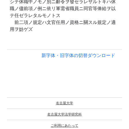
シテ休職中ノモノ別ニ辭令ヲ發セラレザルトキハ休
職ノ儘前項ノ例ニ依リ軍需省職員ニ同官等俸給ヲ以
テ任ゼラレタルモノトス
前二項ノ規定ハ文官任用ノ資格ニ關スル規定ノ適
用ヲ妨ゲズ
新字体・旧字体の切替
ダウンロード
名古屋大学
名古屋大学法学研究科
ご利用にあたって