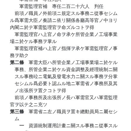
軍需監理官補 專任二百二十六人 判任
前項ノ職員ノ外前項ニ規定スル事務ニ從事セシム
ル爲軍需大臣ノ奏請ニ依リ關係各廳高等官ノ中ヨリ
內閣ニ於テ軍需監理官ヲ命ズルコトヲ得
軍需監理官ハ上官ノ命ヲ承ケ所管企業ノ工場事業
場ニ於ケル事務ヲ掌ル
軍需監理官補ハ上官ノ指揮ヲ承ケ軍需監理官ノ事
務ヲ助ク
第二條
軍需大臣ハ所管企業ノ工場事業場ニ於ケル
事務、所管企業ニ於ケル資金調整及經理統制ニ關
スル事務竝ニ電氣及發電水力ニ關スル事務ヲ分掌
セシムル爲必要ト認ムル地ニ軍需省ノ事務所及其
ノ出張所ヲ置クコトヲ得
前項ノ事務所及出張所ノ長ハ軍需官又ハ軍需監理
官ヲ以テ之ニ充ツ
第三條
軍需省ニ左ノ職員ヲ置キ總動員局ニ屬セシ
ム
一
資源統制運用計畫ニ關スル事務ニ從事スル