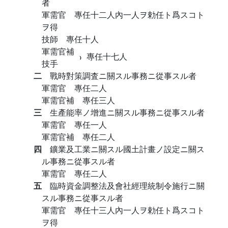
者
軍需官 專任十二人內一人ヲ勅任ト爲スコト
ヲ得
技師 專任十人
軍需官補
專任十七人
技手
二
戰時對策調査ニ關スル事務ニ從事スル者
軍需官 專任二人
軍需官補 專任三人
三
生產能率ノ增進ニ關スル事務ニ從事スル者
軍需官 專任一人
軍需官補 專任二人
四
鑛業及工業ニ關スル國土計畫ノ設定ニ關ス
ル事務ニ從事スル者
軍需官 專任二人
五
臨時資金調整法及會社經理統制令施行ニ關
スル事務ニ從事スル者
軍需官 專任十三人內一人ヲ勅任ト爲スコト
ヲ得