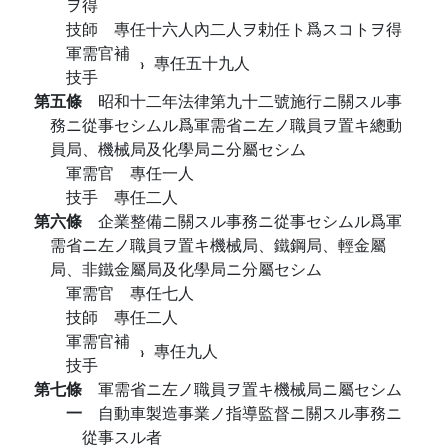
ヲ得
技師 專任十六人內二人ヲ勅任ト爲スコトヲ得
軍需官補
專任五十九人
技手
第五條
昭和十二年法律第九十二號施行ニ關スル事
務ニ從事セシムル爲軍需省ニ左ノ職員ヲ置キ總動
員局、機械局及化學局ニ分屬セシム
軍需官 專任一人
技手 專任二人
第六條
企業整備ニ關スル事務ニ從事セシムル爲軍
需省ニ左ノ職員ヲ置キ機械局、鐵鋼局、輕金屬
局、非鐵金屬局及化學局ニ分屬セシム
軍需官 專任七人
技師 專任二人
軍需官補
專任九人
技手
第七條
軍需省ニ左ノ職員ヲ置キ機械局ニ屬セシム
一
自動車製造事業ノ指導監督ニ關スル事務ニ
從事スル者