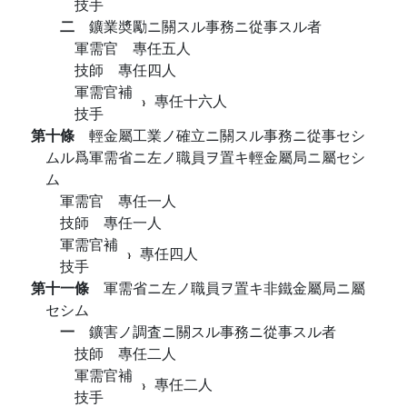
技手
二
鑛業奬勵ニ關スル事務ニ從事スル者
軍需官 專任五人
技師 專任四人
軍需官補
專任十六人
技手
第十條
輕金屬工業ノ確立ニ關スル事務ニ從事セシ
ムル爲軍需省ニ左ノ職員ヲ置キ輕金屬局ニ屬セシ
ム
軍需官 專任一人
技師 專任一人
軍需官補
專任四人
技手
第十一條
軍需省ニ左ノ職員ヲ置キ非鐵金屬局ニ屬
セシム
一
鑛害ノ調査ニ關スル事務ニ從事スル者
技師 專任二人
軍需官補
專任二人
技手