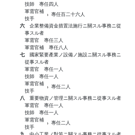
技師 專任四人
軍需官補
專任百二十六人
技手
六
企業整備資金措置法施行ニ關スル事務ニ從
事スル者
軍需官 專任三人
軍需官補 專任八人
七
國家緊要產業ノ設備ノ施設ニ關スル事務ニ
從事スル者
軍需官 專任一人
技師 專任一人
軍需官補
專任二人
技手
八
重要物資ノ管理ニ關スル事務ニ從事スル者
軍需官 專任一人
技師 專任一人
軍需官補
專任二人
技手
九
中小工業ノ對策ニ關スル事務ニ從事スル者