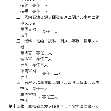
技師 專任一人
技手 專任一人
二
國內石油資源ノ開發促進ニ關スル事務ニ從
事スル者
軍需官補
專任二人
技手
三
燃料ノ需給ノ調整ニ關スル事務ニ從事スル
者
軍需官 專任二人
理事官 專任二人
技師 專任三人
軍需官補
專任十二人
技手
四
石炭ノ增產奬勵ニ關スル事務ニ從事スル者
技師 專任一人
軍需官補
專任三人
技手
第十四條
軍需省ニ左ノ職員ヲ置キ電力局ニ屬セシ