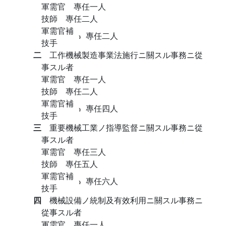
軍需官 專任一人
技師 專任二人
軍需官補
專任二人
技手
二
工作機械製造事業法施行ニ關スル事務ニ從
事スル者
軍需官 專任一人
技師 專任二人
軍需官補
專任四人
技手
三
重要機械工業ノ指導監督ニ關スル事務ニ從
事スル者
軍需官 專任三人
技師 專任五人
軍需官補
專任六人
技手
四
機械設備ノ統制及有效利用ニ關スル事務ニ
從事スル者
軍需官 專任一人