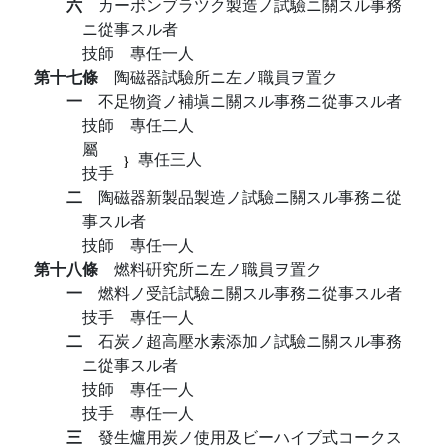
六
カーボンブラツク製造ノ試驗ニ關スル事務
ニ從事スル者
技師 專任一人
第十七條
陶磁器試驗所ニ左ノ職員ヲ置ク
一
不足物資ノ補塡ニ關スル事務ニ從事スル者
技師 專任二人
屬
專任三人
技手
二
陶磁器新製品製造ノ試驗ニ關スル事務ニ從
事スル者
技師 專任一人
第十八條
燃料硏究所ニ左ノ職員ヲ置ク
一
燃料ノ受託試驗ニ關スル事務ニ從事スル者
技手 專任一人
二
石炭ノ超高壓水素添加ノ試驗ニ關スル事務
ニ從事スル者
技師 專任一人
技手 專任一人
三
發生爐用炭ノ使用及ビーハイブ式コークス