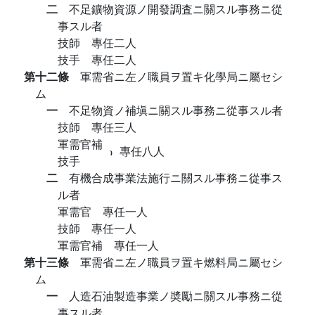
二
不足鑛物資源ノ開發調査ニ關スル事務ニ從
事スル者
技師 專任二人
技手 專任二人
第十二條
軍需省ニ左ノ職員ヲ置キ化學局ニ屬セシ
ム
一
不足物資ノ補塡ニ關スル事務ニ從事スル者
技師 專任三人
軍需官補
專任八人
技手
二
有機合成事業法施行ニ關スル事務ニ從事ス
ル者
軍需官 專任一人
技師 專任一人
軍需官補 專任一人
第十三條
軍需省ニ左ノ職員ヲ置キ燃料局ニ屬セシ
ム
一
人造石油製造事業ノ奬勵ニ關スル事務ニ從
事スル者