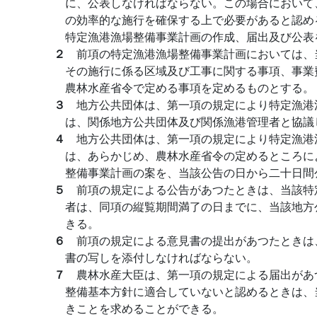
に、公表しなければならない。この場合において
の効率的な施行を確保する上で必要があると認め
特定漁港漁場整備事業計画の作成、届出及び公表
２
前項の特定漁港漁場整備事業計画においては、
その施行に係る区域及び工事に関する事項、事業
農林水産省令で定める事項を定めるものとする。
３
地方公共団体は、第一項の規定により特定漁港
は、関係地方公共団体及び関係漁港管理者と協議
４
地方公共団体は、第一項の規定により特定漁港
は、あらかじめ、農林水産省令の定めるところに
整備事業計画の案を、当該公告の日から二十日間
５
前項の規定による公告があつたときは、当該特
者は、同項の縦覧期間満了の日までに、当該地方
きる。
６
前項の規定による意見書の提出があつたときは
書の写しを添付しなければならない。
７
農林水産大臣は、第一項の規定による届出があ
整備基本方針に適合していないと認めるときは、
きことを求めることができる。