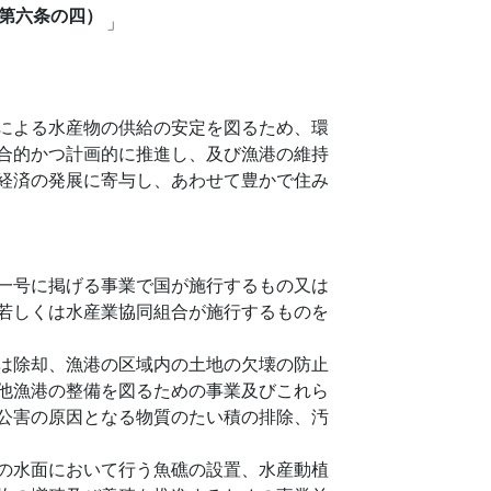
第六条の四）
」
による水産物の供給の安定を図るため、環
合的かつ計画的に推進し、及び漁港の維持
経済の発展に寄与し、あわせて豊かで住み
一号に掲げる事業で国が施行するもの又は
若しくは水産業協同組合が施行するものを
は除却、漁港の区域内の土地の欠壊の防止
他漁港の整備を図るための事業及びこれら
公害の原因となる物質のたい積の排除、汚
の水面において行う魚礁の設置、水産動植