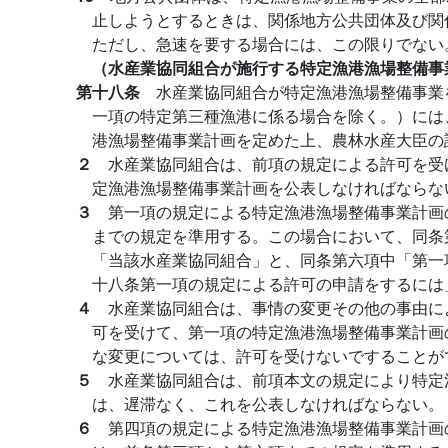
止しようとするときは、関係地方公共団体及び関
ただし、急速を要する場合には、この限りでない
（水産業協同組合が施行する特定漁港漁場整備事
第十八条
水産業協同組合が特定漁港漁場整備事業
一項の特定第三種漁港に係る場合を除く。）には
港漁場整備事業計画を定めた上、農林水産大臣の
２
水産業協同組合は、前項の規定による許可を受
定漁港漁場整備事業計画を公表しなければならな
３
第一項の規定による特定漁港漁場整備事業計画
までの規定を準用する。この場合において、同条
「当該水産業協同組合」と、同条第六項中「第一
十八条第一項の規定による許可の申請をするには
４
水産業協同組合は、事情の変更その他の事由に
可を受けて、第一項の特定漁港漁場整備事業計画
な変更については、許可を受けないですることが
５
水産業協同組合は、前項本文の規定により特定
は、遅滞なく、これを公表しなければならない。
６
第四項の規定による特定漁港漁場整備事業計画