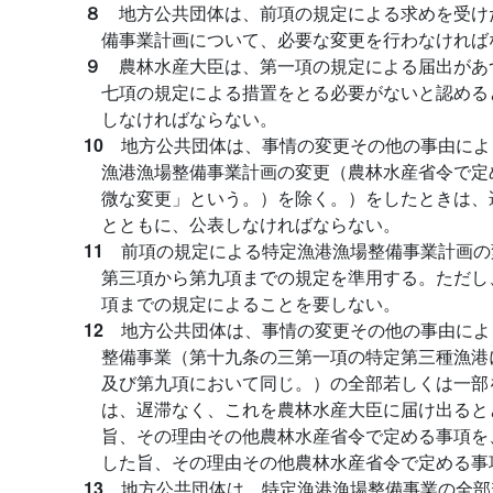
８
地方公共団体は、前項の規定による求めを受け
備事業計画について、必要な変更を行わなければ
９
農林水産大臣は、第一項の規定による届出があ
七項の規定による措置をとる必要がないと認める
しなければならない。
10
地方公共団体は、事情の変更その他の事由によ
漁港漁場整備事業計画の変更（農林水産省令で定
微な変更」という。）を除く。）をしたときは、
とともに、公表しなければならない。
11
前項の規定による特定漁港漁場整備事業計画の
第三項から第九項までの規定を準用する。ただし
項までの規定によることを要しない。
12
地方公共団体は、事情の変更その他の事由によ
整備事業（第十九条の三第一項の特定第三種漁港
及び第九項において同じ。）の全部若しくは一部
は、遅滞なく、これを農林水産大臣に届け出ると
旨、その理由その他農林水産省令で定める事項を
した旨、その理由その他農林水産省令で定める事
13
地方公共団体は、特定漁港漁場整備事業の全部