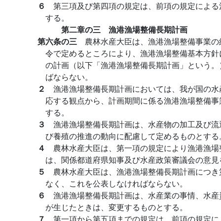
６
第三項及び第四項の規定は、前項の規定による
する。
第二章の三 漁港漁場整備長期計画
第六条の三
農林水産大臣は、漁港漁場整備事業の
令で定めるところにより、漁港漁場整備基本方針
の計画（以下「漁港漁場整備長期計画」という。
ばならない。
２
漁港漁場整備長期計画においては、我が国の水
応する観点から、計画期間に係る漁港漁場整備事
する。
３
漁港漁場整備長期計画は、水産物の加工及び流
び養殖の推進の動向に配慮して定めるものとする
４
農林水産大臣は、第一項の規定により漁港漁場
は、関係都道府県知事及び水産政策審議会の意見
５
農林水産大臣は、漁港漁場整備長期計画につき
なく、これを公表しなければならない。
６
漁港漁場整備長期計画は、水産業の事情、水産
が生じたときは、変更するものとする。
７
第一項から第五項までの規定は、前項の規定に