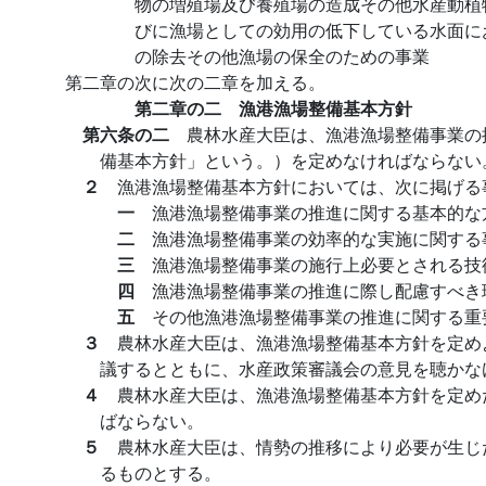
物の増殖場及び養殖場の造成その他水産動植
びに漁場としての効用の低下している水面に
の除去その他漁場の保全のための事業
第二章の次に次の二章を加える。
第二章の二 漁港漁場整備基本方針
第六条の二
農林水産大臣は、漁港漁場整備事業の
備基本方針」という。）を定めなければならない
２
漁港漁場整備基本方針においては、次に掲げる
一
漁港漁場整備事業の推進に関する基本的な
二
漁港漁場整備事業の効率的な実施に関する
三
漁港漁場整備事業の施行上必要とされる技
四
漁港漁場整備事業の推進に際し配慮すべき
五
その他漁港漁場整備事業の推進に関する重
３
農林水産大臣は、漁港漁場整備基本方針を定め
議するとともに、水産政策審議会の意見を聴かな
４
農林水産大臣は、漁港漁場整備基本方針を定め
ばならない。
５
農林水産大臣は、情勢の推移により必要が生じ
るものとする。