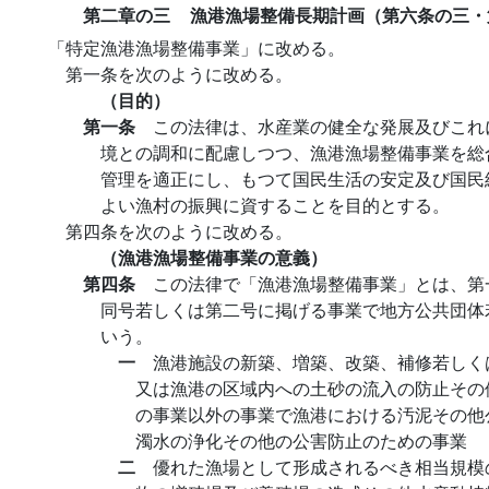
第二章の三
漁港漁場整備長期計画（第六条の三・
「特定漁港漁場整備事業」に改める。
第一条を次のように改める。
（目的）
第一条
この法律は、水産業の健全な発展及びこれ
境との調和に配慮しつつ、漁港漁場整備事業を総
管理を適正にし、もつて国民生活の安定及び国民
よい漁村の振興に資することを目的とする。
第四条を次のように改める。
（漁港漁場整備事業の意義）
第四条
この法律で「漁港漁場整備事業」とは、第
同号若しくは第二号に掲げる事業で地方公共団体
いう。
一
漁港施設の新築、増築、改築、補修若しく
又は漁港の区域内への土砂の流入の防止その
の事業以外の事業で漁港における汚泥その他
濁水の浄化その他の公害防止のための事業
二
優れた漁場として形成されるべき相当規模