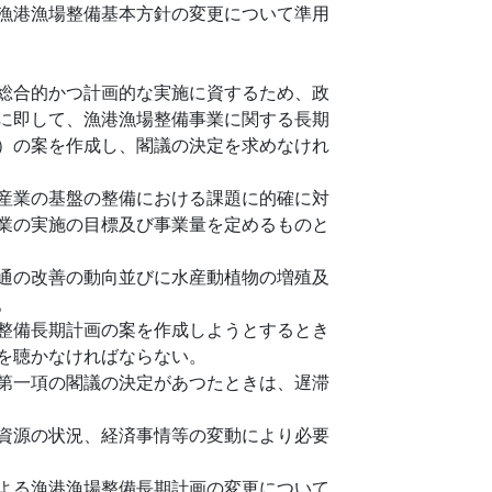
漁港漁場整備基本方針の変更について準用
総合的かつ計画的な実施に資するため、政
に即して、漁港漁場整備事業に関する長期
）の案を作成し、閣議の決定を求めなけれ
産業の基盤の整備における課題に的確に対
業の実施の目標及び事業量を定めるものと
通の改善の動向並びに水産動植物の増殖及
。
整備長期計画の案を作成しようとするとき
を聴かなければならない。
第一項の閣議の決定があつたときは、遅滞
資源の状況、経済事情等の変動により必要
よる漁港漁場整備長期計画の変更について