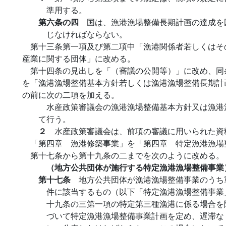
準用する。
第六条の四
国は、漁港漁場整備長期計画の達成を
じなければならない。
第十三条第一項及び第二項中「漁港関係者若しくはそ
産業に関する団体」に改める。
第十四条の見出しを「（審議の公開等）」に改め、同
を「漁港漁場整備基本方針若しくは漁港漁場整備長期計
の前に次の二項を加える。
水産政策審議会の漁港漁場整備基本方針又は漁港
て行う。
２
水産政策審議会は、前項の審議に用いられた資
「第四章 漁港修築事業」を「第四章 特定漁港漁場
第十七条から第十九条の二までを次のように改める。
（地方公共団体が施行する特定漁港漁場整備事業
第十七条
地方公共団体が漁港漁場整備事業のうち
件に該当するもの（以下「特定漁港漁場整備事業
十九条の三第一項の特定第三種漁港に係る場合を
づいて特定漁港漁場整備事業計画を定め、遅滞な