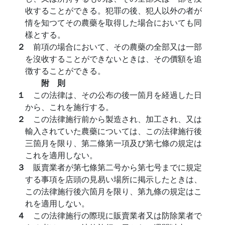
收することができる。犯罪の後、犯人以外の者が
情を知つてその農藥を取得した場合においても同
樣とする。
２
前項の場合において、その農藥の全部又は一部
を沒收することができないときは、その價額を追
徴することができる。
附 則
１
この法律は、その公布の後一箇月を経過した日
から、これを施行する。
２
この法律施行前から製造され、加工され、又は
輸入されていた農藥については、この法律施行後
三箇月を限り、第二條第一項及び第七條の規定は
これを適用しない。
３
販賣業者が第七條第二号から第七号までに規定
する事項を店頭の見易い場所に掲示したときは、
この法律施行後六箇月を限り、第九條の規定はこ
れを適用しない。
４
この法律施行の際現に販賣業者又は防除業者で