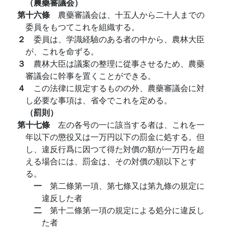
（農藥審議会）
第十六條
農藥審議会は、十五人から二十人までの
委員をもつてこれを組織する。
２
委員は、学識経驗のある者の中から、農林大臣
が、これを命ずる。
３
農林大臣は議案の整理に從事させるため、農藥
審議会に幹事を置くことができる。
４
この法律に規定するものの外、農藥審議会に対
し必要な事項は、省令でこれを定める。
（罰則）
第十七條
左の各号の一に該当する者は、これを一
年以下の懲役又は一万円以下の罰金に処する。但
し、違反行爲に因つて得た対價の額が一万円を超
える場合には、罰金は、その対價の額以下とす
る。
一
第二條第一項、第七條又は第九條の規定に
違反した者
二
第十二條第一項の規定による処分に違反し
た者