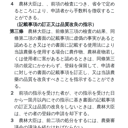
４
農林大臣は、、前項の檢査につき、省令で定め
るところにより、申請者から手数料を徴収するこ
とができる。
（記載事項の訂正又は品質改良の指示）
第三條
農林大臣は、前條第三項の檢査の結果、同
條第二項の書面の記載事項に虚僞の事実があると
認めるとき又はその書面に記載する使用法により
当該農藥を使用する場合に農作物、農林産物若し
くは使用者に害があると認めるときは、同條第三
項の規定にかかわらず、登録を保留して、申請者
に対しその書面の記載事項を訂正し、又は当該農
藥の品質を改良すべきことを指示することができ
る。
２
前項の指示を受けた者が、その指示を受けた日
から一箇月以内にその指示に基き書面の記載事項
の訂正又は品質の改良をしないときは、農林大臣
は、その者の登録の申請を却下する。
３
農林大臣は、前二項の処分をするには、農藥審
議会の議決を経なければならない。