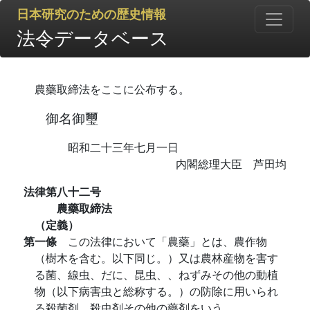
日本研究のための歴史情報
法令データベース
農藥取締法をここに公布する。
御名御璽
昭和二十三年七月一日
内閣総理大臣 芦田均
法律第八十二号
農藥取締法
（定義）
第一條
この法律において「農藥」とは、農作物
（樹木を含む。以下同じ。）又は農林産物を害す
る菌、線虫、だに、昆虫、、ねずみその他の動植
物（以下病害虫と総称する。）の防除に用いられ
る殺菌剤、殺虫剤その他の藥剤をいう。