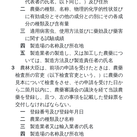
代表者の氏名。以下同じ。）及び住所
二
農藥の種類、名称、物理的化学的性状並び
に有効成分とその他の成分との別にその各成
分の種類及び含有量
三
適用病害虫、使用方法並びに藥効及び藥害
に関する試驗成績
四
製造場の名称及び所在地
五
製造業者の製造し、又は加工した農藥につ
いては、製造方法及び製造責任者の氏名
３
農林大臣は、前項の申請を受けたときは、農藥
檢査所の官吏（以下檢査官吏という。）に農藥の
見本について檢査をさせ、その申請を受けた日か
ら二箇月以内に、農藥審議会の議決を経て当該農
藥を登録し、且つ、左の事項を記載した登録票を
交付しなければならない。
一
登録番号及び登録年月日
二
農業の種類及び名称
三
製造業者又は輸入業者の氏名
四
製造場の名称及び所在地