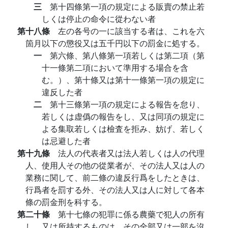
三
第十四條第一項の規定による販賣の禁止若
しくは停止の命令に從わない者
第十八條
左の各号の一に該当する者は、これを六
箇月以下の懲役又は五千円以下の罰金に処する。
一
第六條、第八條第一項若しくは第二項（第
十一條第二項において準用する場合を含
む。）、第十條又は第十一條第一項の規定に
違反した者
二
第十三條第一項の規定による報告を怠り、
若しくは虚僞の報告をし、又は同項の規定に
よる集取若しくは檢査を拒み、妨げ、若しく
は忌避した者
第十九條
法人の代表者又は法人若しくは人の代理
人、使用人その他の從業者が、その法人又は人の
業務に関して、前二條の違反行爲をしたときは、
行爲者を罰する外、その法人又は人に対して各本
條の罰金刑を科する。
第二十條
第十七條の犯罪に係る農藥で犯人の所有
し、又は所持するものは、その全部又は一部を沒