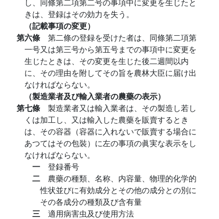
し、同條第二項第二号の事項中に変更を生じたと
きは、登録はその効力を失う。
（記載事項の変更）
第六條
第二條の登録を受けた者は、同條第二項第
一号又は第三号から第五号までの事項中に変更を
生じたときは、その変更を生じた後二週間以内
に、その理由を附してその旨を農林大臣に届け出
なければならない。
（製造業者及び輸入業者の農藥の表示）
第七條
製造業者又は輸入業者は、その製造し若し
くは加工し、又は輸入した農藥を販賣するとき
は、その容器（容器に入れないで販賣する場合に
あつてはその包裝）に左の事項の眞実な表示をし
なければならない。
一
登録番号
二
農藥の種類、名称、内容量、物理的化学的
性状並びに有効成分とその他の成分との別に
その各成分の種類及び含有量
三
適用病害虫及び使用方法