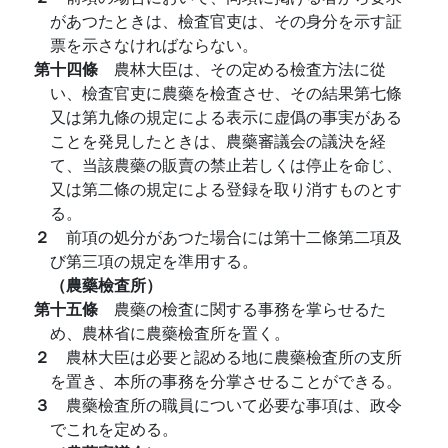
があつたときは、檢査官吏は、その身分を示す証
票を示さなければならない。
第十四條
農林大臣は、その定める檢査方法に從
い、檢査官吏に農藥を檢査させ、その結果第七條
又は第九條の規定による表示に虚僞の事実がある
ことを発見したときは、農藥審議会の議決を経
て、当該農藥の販賣の禁止若しくは停止を命じ、
又は第二條の規定による登録を取り消すものとす
る。
２
前項の処分があつた場合には第十二條第二項及
び第三項の規定を準用する。
（農藥檢査所）
第十五條
農藥の檢査に関する事務を掌らせるた
め、農林省に農藥檢査所を置く。
２
農林大臣は必要と認める地に農藥檢査所の支所
を置き、本所の事務を分掌させることができる。
３
農藥檢査所の職員について必要な事項は、政令
でこれを定める。