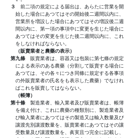
３
前二項の規定による届出は、あらたに営業を開
始した場合にあつてはその開始後二週間以内に、
営業所を増設した場合にあつてはその増設後二週
間以内に、第一項の事項中に変更を生じた場合に
あつてはその変更を生じた後二週間以内に、これ
をしなければならない。
（販賣業者と農藥の表示）
第九條
販賣業者は、容器又は包裝に第七條の規定
による表示のある農藥（分割して販賣する場合に
あつては、その各々につき同條に規定する各事項
の外販賣業者の氏名をも表示した農藥）でなけれ
ばこれを販賣してはならない。
（帳簿）
第十條
製造業者、輸入業者及び販賣業者は、帳簿
を備え付け、これに農藥の種類別に、製造業者及
び輸入業者にあつてはその製造又は輸入数量及び
讓渡先別讓渡数量を、販賣業者にあつてはその讓
受数量及び讓渡数量を、眞実且つ完全に記載し、