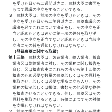
を受けた日から二週間以内に、農林大臣に書面を
もつて異議の申立をすることができる。
３
農林大臣は、前項の申立を受けたときは、その
申立を受けた日から二箇月以内に、農藥審議会の
議決を経てこれについて決定をし、その申立を正
当と認めたときは速かに第一項の処分を取り消
し、その申立を正当でないと認めたときは当該申
立者にその旨を通知しなければならない。
（登録農藥に関する取締）
第十三條
農林大臣は、製造業者、輸入業者、販賣
業者又は防除業者に対し、その業務に関し報告を
命じ、又は檢査官吏にこれらの者から第十四條の
檢査のため必要な数量の農藥若しくはその原料を
集取させ、若しくは必要な場所に立ち入り、その
業務の状況若しくは帳簿、書類その他必要な物件
を檢査させることができる。但し、農藥又はその
原料を集取させるときは、時價によつてその対價
を支拂わなければならない。
２
前項の場合において、同項に掲げる者から要求