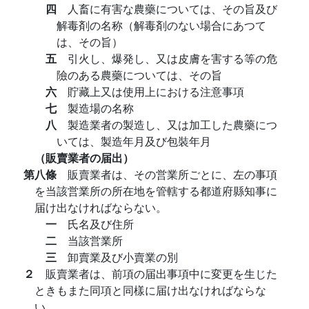
四
人畜に有害な農藥については、その旨及び
解毒剤の名称（解毒剤のない場合にあつて
は、その旨）
五
引火し、爆発し、又は皮膚を害する等の危
險のある農藥については、その旨
六
貯藏上又は使用上における注意事項
七
製造場の名称
八
製造業者の製造し、又は加工した農藥につ
いては、製造年月及び包裝年月
（販賣業者の届出）
第八條
販賣業者は、その営業所ごとに、左の事項
を当該営業所の所在地を管轄する都道府縣知事に
届け出なければならない。
一
氏名及び住所
二
当該営業所
三
卸賣業及び小賣業の別
２
販賣業者は、前項の届出事項中に変更を生じた
ときもまた同項と同樣に届け出なければならな
い。