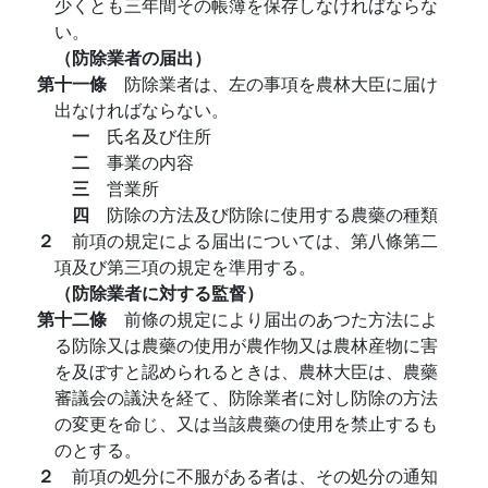
少くとも三年間その帳簿を保存しなければならな
い。
（防除業者の届出）
第十一條
防除業者は、左の事項を農林大臣に届け
出なければならない。
一
氏名及び住所
二
事業の内容
三
営業所
四
防除の方法及び防除に使用する農藥の種類
２
前項の規定による届出については、第八條第二
項及び第三項の規定を準用する。
（防除業者に対する監督）
第十二條
前條の規定により届出のあつた方法によ
る防除又は農藥の使用が農作物又は農林産物に害
を及ぼすと認められるときは、農林大臣は、農藥
審議会の議決を経て、防除業者に対し防除の方法
の変更を命じ、又は当該農藥の使用を禁止するも
のとする。
２
前項の処分に不服がある者は、その処分の通知