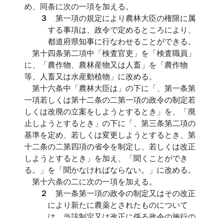
め、同条に次の一項を加える。
３
第一項の規定により農林大臣の権限に属
する事項は、政令で定めるところにより、
都道府県知事に行なわせることができる。
第十四条第二項中「検査官吏」を「検査職員」
に、「農作物、農林産物又は人畜」を「農作物
等、人畜又は水産動植物」に改める。
第十六条中「農林大臣は」の下に「、第一条第
一項若しくは第十二条の二第一項の政令の制定若
しくは改廃の立案をしようとするとき」を、「廃
止しようとするとき」の下に「、第三条第二項の
基準を定め、若しくは変更しようとするとき、第
十二条の二第四項の省令を制定し、若しくは改正
しようとするとき」を加え、「聞くことができ
る。」を「聞かなければならない。」に改める。
第十六条の二に次の一項を加える。
２
第一条第一項の政令の制定又はその改正
により新たに農薬とされたものについて
は、当該制定又は改正に係る政令の施行の