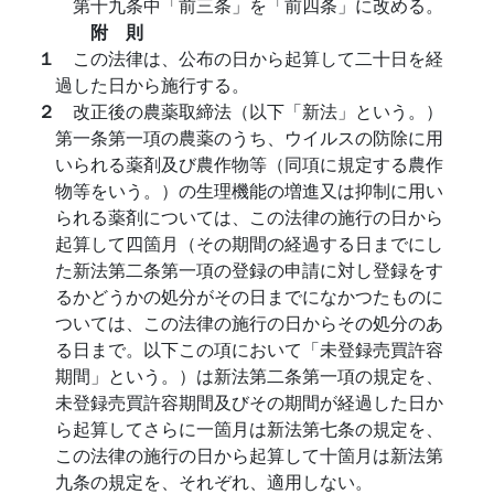
第十九条中「前三条」を「前四条」に改める。
附 則
１
この法律は、公布の日から起算して二十日を経
過した日から施行する。
２
改正後の農薬取締法（以下「新法」という。）
第一条第一項の農薬のうち、ウイルスの防除に用
いられる薬剤及び農作物等（同項に規定する農作
物等をいう。）の生理機能の増進又は抑制に用い
られる薬剤については、この法律の施行の日から
起算して四箇月（その期間の経過する日までにし
た新法第二条第一項の登録の申請に対し登録をす
るかどうかの処分がその日までになかつたものに
ついては、この法律の施行の日からその処分のあ
る日まで。以下この項において「未登録売買許容
期間」という。）は新法第二条第一項の規定を、
未登録売買許容期間及びその期間が経過した日か
ら起算してさらに一箇月は新法第七条の規定を、
この法律の施行の日から起算して十箇月は新法第
九条の規定を、それぞれ、適用しない。