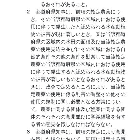
るおそれがあること。
２
都道府県知事は、前項の指定農薬につ
き、その当該都道府県の区域内における使
用に伴つて発生したと認められる水産動植
物の被害が現に著しいとき、又は当該都道
府県の区域内の水田の面積及び当該指定農
薬の使用見込み並びにその区域における自
然的条件その他の条件を勘案して当該指定
農薬の当該都道府県の区域内における使用
に伴つて発生すると認められる水産動植物
の被害が著しいものとなるおそれがあると
きは、政令で定めるところにより、当該指
定農薬の使用に係る利害の調整その他その
使用の規制に関し必要となる方策につい
て、農業に関する団体及び漁業に関する団
体のそれぞれの意見並びに学識経験を有す
る者の意見を徴しなければならない。
３
都道府県知事は、前項の規定により意見
を徴した場合において、同項に規定する事