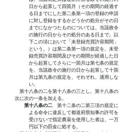
日から起算して四箇月（その期間の経過す
る日までにした第二条第一項の登録の申請
に対し登録をするかどうかの処分がその日
までになかつたものについては、当該政令
の施行の日からその処分のある日まで。以
下この項において「未登録売買許容期間」
という。）は第二条第一項の規定を、未登
録売買許容期間及びその期間が経過した日
から起算してさらに一箇月は第七条の規定
を、当該政令の施行の日から起算して十箇
月は第九条の規定を、それぞれ、適用しな
い。
第十八条の二を第十八条の三とし、第十八条の
次に次の一条を加える。
第十八条の二
第十二条の二第三項の規定に
よる命令に違反して都道府県知事の許可を
受けないで指定農薬を使用した者は、一万
円以下の罰金に処する。