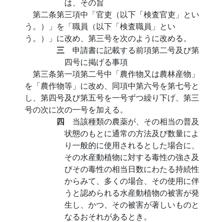
は、その旨
第二条第三項中「官吏（以下「検査官吏」とい
う。）」を「職員（以下「検査職員」とい
う。）」に改め、第三号を次のように改める。
三
申請書に記載する前項第二号及び第
四号に掲げる事項
第三条第一項第二号中「農作物又は農林産物」
を「農作物等」に改め、同項中第六号を第七号と
し、第四号及び第五号を一号ずつ繰り下げ、第三
号の次に次の一号を加える。
四
当該種類の農薬が、その相当の普及
状態のもとに通常の方法及び数量によ
り一般的に使用されるとした場合に、
その水産動植物に対する毒性の強さ及
びその毒性の相当日数にわたる持続性
からみて、多くの場合、その使用に伴
うと認められる水産動植物の被害が発
生し、かつ、その被害が著しいものと
なるおそれがあるとき。