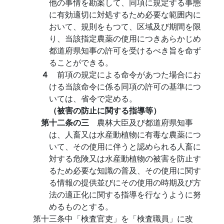
他の事情を勘案して、同項に規定する事態
に有効適切に対処するため必要な範囲内に
おいて、規則をもつて、区域及び期間を限
り、当該指定農薬の使用につきあらかじめ
都道府県知事の許可を受けるべき旨を命ず
ることができる。
４
前項の規定による命令があつた場合にお
ける当該命令に係る同項の許可の基準につ
いては、省令で定める。
（被害の防止に関する指導等）
第十二条の三
農林大臣及び都道府県知事
は、人畜又は水産動植物に有毒な農薬につ
いて、その使用に伴うと認められる人畜に
対する危険又は水産動植物の被害を防止す
るため必要な知識の普及、その使用に関す
る情報の提供並びにその使用の時期及び方
法の適正化に関する指導を行なうように努
めるものとする。
第十三条中「検査官吏」を「検査職員」に改