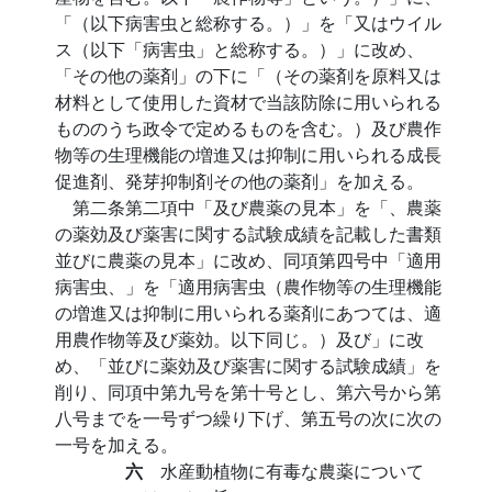
「（以下病害虫と総称する。）」を「又はウイル
ス（以下「病害虫」と総称する。）」に改め、
「その他の薬剤」の下に「（その薬剤を原料又は
材料として使用した資材で当該防除に用いられる
もののうち政令で定めるものを含む。）及び農作
物等の生理機能の増進又は抑制に用いられる成長
促進剤、発芽抑制剤その他の薬剤」を加える。
第二条第二項中「及び農薬の見本」を「、農薬
の薬効及び薬害に関する試験成績を記載した書類
並びに農薬の見本」に改め、同項第四号中「適用
病害虫、」を「適用病害虫（農作物等の生理機能
の増進又は抑制に用いられる薬剤にあつては、適
用農作物等及び薬効。以下同じ。）及び」に改
め、「並びに薬効及び薬害に関する試験成績」を
削り、同項中第九号を第十号とし、第六号から第
八号までを一号ずつ繰り下げ、第五号の次に次の
一号を加える。
六
水産動植物に有毒な農薬について