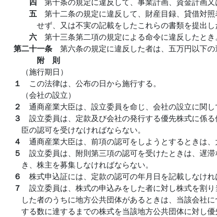
四
第十条の規定に違反して、事業計画、資金計画又
五
第十二条の規定に違反して、財産目録、貸借対照
せず、又は不実の記載をしたこれらの書類を提出し
六
第十三条第二項の規定による命令に違反したとき
第二十一条
第六条の規定に違反した者は、五万円以下の
附 則
（施行期日）
１
この法律は、公布の日から施行する。
（会社の設立）
２
通商産業大臣は、設立委員を命じ、会社の設立に関し
３
設立委員は、定款及び会社の発行する優先株式に係る
臣の認可を受けなければならない。
４
通商産業大臣は、前項の認可をしようとするときは、
５
設立委員は、附則第三項の認可を受けたときは、遅滞
き、株主を募集しなければならない。
６
株式申込証には、定款の認可の年月日を記載しなけれ
７
設立委員は、株式の申込みをした者に対し株式を割り
した者のうちに地方公共団体があるときは、当該会社に
する数に達するまでの株式を当該地方公共団体に対し優