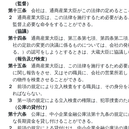
（監督）
第十三条
会社は、通商産業大臣がこの法律の定めるとこ
２
通商産業大臣は、この法律を施行するため必要がある
監督上必要な命令をすることができる。
（協議）
第十四条
通商産業大臣は、第三条第七項、第四条第二項
社の定款の変更の決議に係るものについては、会社の発
る。）の認可をしようとするときは、大蔵大臣に協議し
（報告及び検査）
第十五条
通商産業大臣は、この法律を施行するため必要
に関し報告をさせ、又はその職員に、会社の営業所若し
の物件を検査させることができる。
２
前項の規定により立入検査をする職員は、その身分を
ればならない。
３
第一項の規定による立入検査の権限は、犯罪捜査のた
（公庫の貸付け）
第十六条
公庫は、中小企業金融公庫法第十九条の規定に
な長期資金を貸し付けることができる。
２
前項の規定による貸付けは、中小企業金融公庫法の適