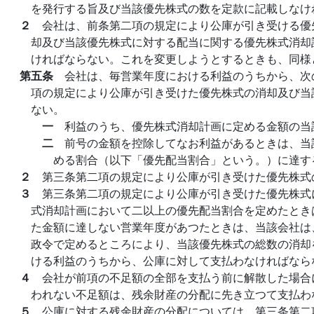
を発行する旨及び当該優先株式の数を定款に記載しなけ
２
会社は、前条第二項の規定により公庫が引き受ける優
却及び当該優先株式に対する配当に関する優先株式消却
ければならない。これを変更しようとするときも、同様
第五条
会社は、毎営業年度における利益のうちから、次
項の規定により公庫が引き受けた優先株式の消却及び当
ない。
一
利益のうち、優先株式消却計画に定める金額の当
二
前号の金額を控除してなお利益があるときは、当
める割合（以下「優先配当割合」という。）に達す
２
第三条第二項の規定により公庫が引き受けた優先株式
３
第三条第二項の規定により公庫が引き受けた優先株式
式消却計画において二以上の優先配当割合を定めたとき
た金額に達しない営業年度があつたときは、当該会社は
政令で定めるところにより、当該優先株式の総数の消却
ける利益のうちから、公庫に対して支払わなければなら
４
会社が前項の不足額の全部を支払う前に解散した場合
われない不足額は、残余財産の分配に先き立つて支払わ
５
公庫に対する残余財産の分配については、第三条第二