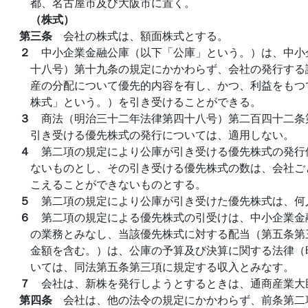
都、名古屋市及び大阪市に置く。
（株式）
第三条
会社の株式は、額面株式とする。
２
中小企業金融公庫（以下「公庫」という。）は、中小
十八号）第十九条の規定にかかわらず、会社の発行する
産の分配について優先的内容を有し、かつ、利益をもつ
株式」という。）を引き受けることができる。
３
商法（明治三十二年法律第四十八号）第二百四十二条
引き受ける優先株式の発行については、適用しない。
４
第二項の規定により公庫が引き受ける優先株式の発行
ないものとし、その引き受ける優先株式の数は、会社ご
こえることができないものとする。
５
第二項の規定により公庫が引き受けた優先株式は、何
６
第二項の規定による優先株式の引受けは、中小企業金
の業務とみなし、当該優先株式に対する配当（第五条第
金額を含む。）は、公庫の予算及び決算に関する法律（
いては、同法第五条第三項に規定する収入とみなす。
７
会社は、新株を発行しようとするときは、通商産業大
第四条
会社は、他の法令の規定にかかわらず、前条第二