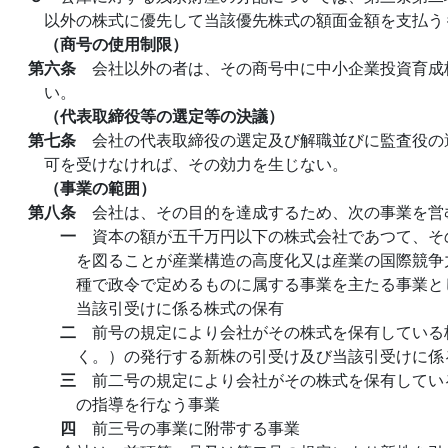
以外の株式に優先して当該優先株式の額面金額を支払う
（商号の使用制限）
第六条
会社以外の者は、その商号中に中小企業投資育成
い。
（代表取締役等の選定等の決議）
第七条
会社の代表取締役の選定及び解職並びに監査役の
可を受けなければ、その効力を生じない。
（事業の範囲）
第八条
会社は、その目的を達成するため、次の事業を営
一
資本の額が五千万円以下の株式会社であつて、そ
を図ることが産業構造の高度化又は産業の国際競争
種で政令で定めるものに属する事業を主たる事業と
当該引受けに係る株式の保有
二
前号の規定により会社がその株式を保有している
く。）の発行する新株の引受け及び当該引受けに係
三
前二号の規定により会社がその株式を保有してい
の指導を行なう事業
四
前三号の事業に附帯する事業