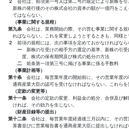
２
会社は、前項第一号又は第二号の規定により新株を引
新株の発行後のその株式会社の資本の額が一億円をこえ
てはならない。
（事業に関する規程）
第九条
会社は、業務開始の際、その営む事業に関する規
ればならない。これを変更しようとするときも、同様と
２
前項の規程には、次の事項を定めておかなければなら
一
新株の引受けの相手方の選定の基準、新株の引受
度、株式の保有期間及び株式の処分の方法
二
前条第一項第三号に掲げる事業に係る手数料
（事業計画等）
第十条
会社は、毎営業年度の開始前に、その営業年度の
通商産業大臣の認可を受けなければならない。これらを
（定款の変更等）
第十一条
会社の定款の変更、利益金の処分、合併及び解
ければ、その効力を生じない。
（財産目録等の提出）
第十二条
会社は、毎営業年度経過後三月以内に、その営
算書並びに営業報告書を通商産業大臣に提出しなければ