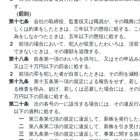
す。
（罰則）
第十七条
会社の取締役、監査役又は職員が、その職務に
しくは約束をしたときは、三年以下の懲役に処する。こ
為をしなかつたときは、五年以下の懲役に処する。
２
前項の場合において、犯人が収受したわいろは、没収
できないときは、その価額を追徴する。
第十八条
前条第一項のわいろを供与し、又はその申込み
又は三十万円以下の罰金に処する。
２
前項の罪を犯した者が自首したときは、その刑を減軽
第十九条
第十五条第一項の規定による報告をせず、若し
る検査を拒み、妨げ、若しくは忌避した場合には、その
万円以下の罰金に処する。
第二十条
次の各号の一に該当する場合には、その違反行
以下の過料に処する。
一
第三条第七項の規定に違反して、新株を発行した
二
第八条第二項の規定に違反して、新株を引き受け
三
第九条第一項の規定に違反して、事業に関する規