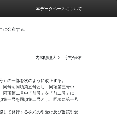
本データベースについて
こに公布する。
内閣総理大臣 宇野宗佑
号）の一部を次のように改正する。
、同号を同項第五号とし、同項第三号中
、同項第二号中「前号」を「前二号」に、
項第一号を同項第二号とし、同項に第一号
際して発行する株式の引受け及び当該引受