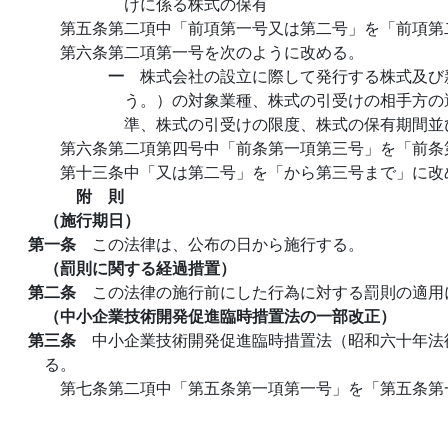
けに係る株式の保有
第五条第二項中「前項第一号又は第二号」を「前項第
第六条第二項第一号を次のように改める。
一
株式会社の設立に際して発行する株式及び
う。）の対象業種、株式の引受けの相手方の
準、株式の引受けの限度、株式の保有期間並
第六条第二項第四号中「前条第一項第三号」を「前条
第十三条中「又は第二号」を「から第三号まで」に改
附 則
（施行期日）
第一条
この法律は、公布の日から施行する。
（罰則に関する経過措置）
第二条
この法律の施行前にした行為に対する罰則の適用
（中小企業技術開発促進臨時措置法の一部改正）
第三条
中小企業技術開発促進臨時措置法（昭和六十年法
る。
第七条第二項中「第五条第一項第一号」を「第五条第