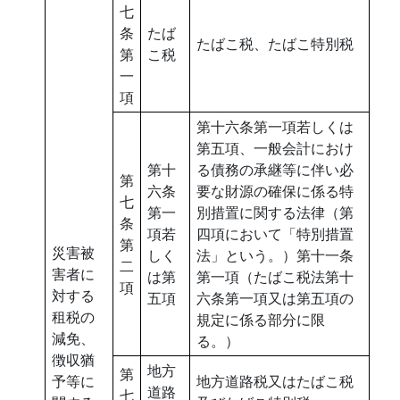
七
条
たば
たばこ税、たばこ特別税
第
こ税
一
項
第十六条第一項若しくは
第五項、一般会計におけ
第十
る債務の承継等に伴い必
第
六条
要な財源の確保に係る特
七
第一
別措置に関する法律（第
条
項若
四項において「特別措置
第
災害被
しく
法」という。）第十一条
二
害者に
は第
第一項（たばこ税法第十
項
対する
五項
六条第一項又は第五項の
租税の
規定に係る部分に限
減免、
る。）
徴収猶
地方
第
予等に
地方道路税又はたばこ税
道路
七