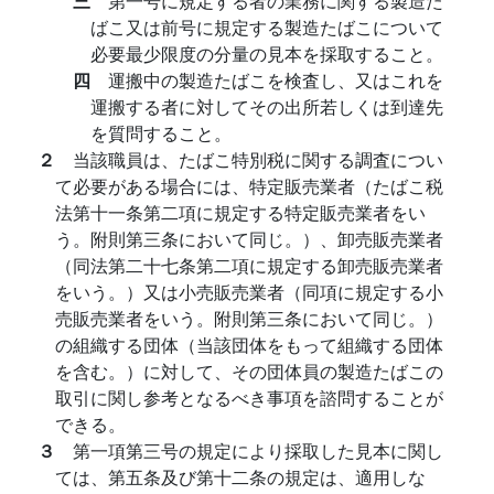
三
第一号に規定する者の業務に関する製造た
ばこ又は前号に規定する製造たばこについて
必要最少限度の分量の見本を採取すること。
四
運搬中の製造たばこを検査し、又はこれを
運搬する者に対してその出所若しくは到達先
を質問すること。
２
当該職員は、たばこ特別税に関する調査につい
て必要がある場合には、特定販売業者（たばこ税
法第十一条第二項に規定する特定販売業者をい
う。附則第三条において同じ。）、卸売販売業者
（同法第二十七条第二項に規定する卸売販売業者
をいう。）又は小売販売業者（同項に規定する小
売販売業者をいう。附則第三条において同じ。）
の組織する団体（当該団体をもって組織する団体
を含む。）に対して、その団体員の製造たばこの
取引に関し参考となるべき事項を諮問することが
できる。
３
第一項第三号の規定により採取した見本に関し
ては、第五条及び第十二条の規定は、適用しな