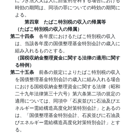
につき法人又は人に罰金刑を科する場合における
時効の期間は、同項の罪についての時効の期間に
よる。
第四章 たばこ特別税の収入の帰属等
（たばこ特別税の収入の帰属）
第二十四条
各年度におけるたばこ特別税の収入
は、当該各年度の国債整理基金特別会計の歳入に
組み入れるものとする。
（国税収納金整理資金に関する法律の適用に関す
る特例）
第二十五条
前条の規定によりたばこ特別税の収入
を国債整理基金特別会計の歳入に組み入れる場合
における国税収納金整理資金に関する法律（昭和
二十九年法律第三十六号）第六条第二項の規定の
適用については、同項中「石炭並びに石油及びエ
ネルギー需給構造高度化対策特別会計」とあるの
は、「国債整理基金特別会計、石炭並びに石油及
びエネルギー需給構造高度化対策特別会計」とす
る。