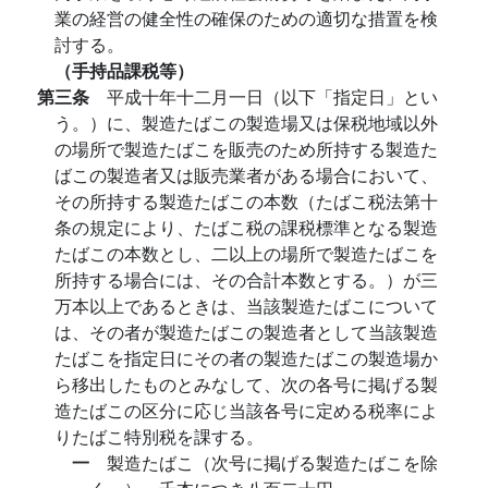
業の経営の健全性の確保のための適切な措置を検
討する。
（手持品課税等）
第三条
平成十年十二月一日（以下「指定日」とい
う。）に、製造たばこの製造場又は保税地域以外
の場所で製造たばこを販売のため所持する製造た
ばこの製造者又は販売業者がある場合において、
その所持する製造たばこの本数（たばこ税法第十
条の規定により、たばこ税の課税標準となる製造
たばこの本数とし、二以上の場所で製造たばこを
所持する場合には、その合計本数とする。）が三
万本以上であるときは、当該製造たばこについて
は、その者が製造たばこの製造者として当該製造
たばこを指定日にその者の製造たばこの製造場か
ら移出したものとみなして、次の各号に掲げる製
造たばこの区分に応じ当該各号に定める税率によ
りたばこ特別税を課する。
一
製造たばこ（次号に掲げる製造たばこを除