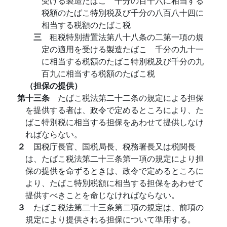
受ける製造たばこ 千分の百十六に相当する
税額のたばこ特別税及び千分の八百八十四に
相当する税額のたばこ税
三
租税特別措置法第八十八条の二第一項の規
定の適用を受ける製造たばこ 千分の九十一
に相当する税額のたばこ特別税及び千分の九
百九に相当する税額のたばこ税
（担保の提供）
第十三条
たばこ税法第二十二条の規定による担保
を提供する者は、政令で定めるところにより、た
ばこ特別税に相当する担保をあわせて提供しなけ
ればならない。
２
国税庁長官、国税局長、税務署長又は税関長
は、たばこ税法第二十三条第一項の規定により担
保の提供を命ずるときは、政令で定めるところに
より、たばこ特別税額に相当する担保をあわせて
提供すべきことを命じなければならない。
３
たばこ税法第二十三条第二項の規定は、前項の
規定により提供される担保について準用する。