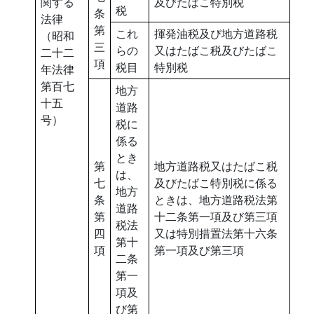
関する
及びたばこ特別税
税
条
法律
第
これ
揮発油税及び地方道路税
（昭和
三
らの
又はたばこ税及びたばこ
二十二
項
税目
特別税
年法律
第百七
地方
十五
道路
号）
税に
係る
とき
第
地方道路税又はたばこ税
は、
七
及びたばこ特別税に係る
地方
条
ときは、地方道路税法第
道路
第
十二条第一項及び第三項
税法
四
又は特別措置法第十六条
第十
項
第一項及び第三項
二条
第一
項及
び第