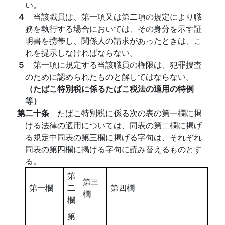
い。
４
当該職員は、第一項又は第二項の規定により職
務を執行する場合においては、その身分を示す証
明書を携帯し、関係人の請求があったときは、こ
れを提示しなければならない。
５
第一項に規定する当該職員の権限は、犯罪捜査
のために認められたものと解してはならない。
（たばこ特別税に係るたばこ税法の適用の特例
等）
第二十条
たばこ特別税に係る次の表の第一欄に掲
げる法律の適用については、同表の第二欄に掲げ
る規定中同表の第三欄に掲げる字句は、それぞれ
同表の第四欄に掲げる字句に読み替えるものとす
る。
第
第三
第一欄
二
第四欄
欄
欄
第