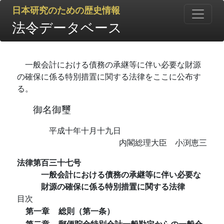
日本研究のための歴史情報
法令データベース
一般会計における債務の承継等に伴い必要な財源
の確保に係る特別措置に関する法律をここに公布す
る。
御名御璽
平成十年十月十九日
内閣総理大臣 小渕恵三
法律第百三十七号
一般会計における債務の承継等に伴い必要な
財源の確保に係る特別措置に関する法律
目次
第一章
総則（第一条）
第二章
郵便貯金特別会計一般勘定からの一般会