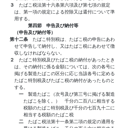
３
たばこ税法第十六条第六項及び第七項の規定
は、第一項の規定による控除又は還付について準
用する。
第四節 申告及び納付等
（申告及び納付等）
第十二条
たばこ特別税は、たばこ税の申告にあわ
せて申告して納付し、又はたばこ税にあわせて徴
収しなければならない。
２
たばこ特別税及びたばこ税の納付があったとき
は、その納付に係る金額については、次の各号に
掲げる製造たばこの区分に応じ当該各号に定める
たばこ特別税及びたばこ税の納付があったものと
する。
一
製造たばこ（次号及び第三号に掲げる製造
たばこを除く。） 千分の二百八に相当する
税額のたばこ特別税及び千分の七百九十二に
相当する税額のたばこ税
二
たばこ税法第十一条第二項の規定の適用を