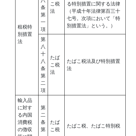
こ税
る特別措置に関する法律
条
法
（平成十年法律第百三十
第
七号。次項において「特
一
別措置法」という。）
租税特
項
別措置
第
法
八
十
たば
八
たばこ税法及び特別措置
こ税
条
法
法
第
二
項
輸入品
に対す
第
る内国
二
消費税
条
たば
たばこ税、たばこ特別税
の徴収
第
こ税