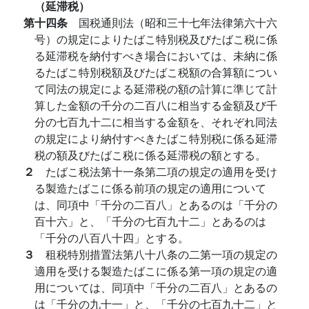
（延滞税）
第十四条
国税通則法（昭和三十七年法律第六十六
号）の規定によりたばこ特別税及びたばこ税に係
る延滞税を納付すべき場合においては、未納に係
るたばこ特別税額及びたばこ税額の合算額につい
て同法の規定による延滞税の額の計算に準じて計
算した金額の千分の二百八に相当する金額及び千
分の七百九十二に相当する金額を、それぞれ同法
の規定により納付すべきたばこ特別税に係る延滞
税の額及びたばこ税に係る延滞税の額とする。
２
たばこ税法第十一条第二項の規定の適用を受け
る製造たばこに係る前項の規定の適用について
は、同項中「千分の二百八」とあるのは「千分の
百十六」と、「千分の七百九十二」とあるのは
「千分の八百八十四」とする。
３
租税特別措置法第八十八条の二第一項の規定の
適用を受ける製造たばこに係る第一項の規定の適
用については、同項中「千分の二百八」とあるの
は「千分の九十一」と、「千分の七百九十二」と