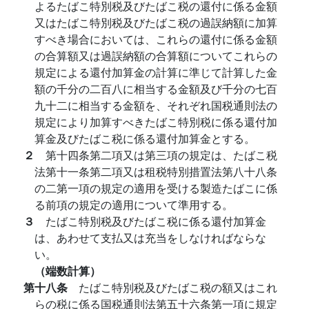
よるたばこ特別税及びたばこ税の還付に係る金額
又はたばこ特別税及びたばこ税の過誤納額に加算
すべき場合においては、これらの還付に係る金額
の合算額又は過誤納額の合算額についてこれらの
規定による還付加算金の計算に準じて計算した金
額の千分の二百八に相当する金額及び千分の七百
九十二に相当する金額を、それぞれ国税通則法の
規定により加算すべきたばこ特別税に係る還付加
算金及びたばこ税に係る還付加算金とする。
２
第十四条第二項又は第三項の規定は、たばこ税
法第十一条第二項又は租税特別措置法第八十八条
の二第一項の規定の適用を受ける製造たばこに係
る前項の規定の適用について準用する。
３
たばこ特別税及びたばこ税に係る還付加算金
は、あわせて支払又は充当をしなければならな
い。
（端数計算）
第十八条
たばこ特別税及びたばこ税の額又はこれ
らの税に係る国税通則法第五十六条第一項に規定