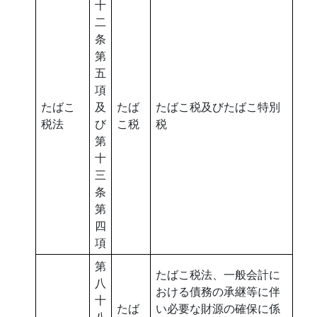
十
二
条
第
五
項
たばこ
及
たば
たばこ税及びたばこ特別
税法
び
こ税
税
第
十
三
条
第
四
項
第
たばこ税法、一般会計に
八
おける債務の承継等に伴
十
たば
い必要な財源の確保に係
八