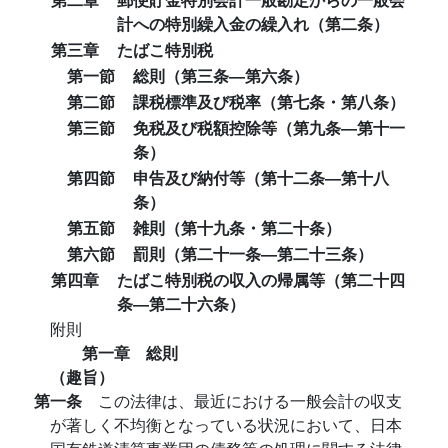
計への特別繰入金の繰入れ（第二条）
第三章
たばこ特別税
第一節
総則（第三条―第六条）
第二節
課税標準及び税率（第七条・第八条）
第三節
免税及び税額控除等（第九条―第十一
条）
第四節
申告及び納付等（第十二条―第十八
条）
第五節
雑則（第十九条・第二十条）
第六節
罰則（第二十一条―第二十三条）
第四章
たばこ特別税の収入の帰属等（第二十四
条―第二十六条）
附則
第一章 総則
（趣旨）
第一条
この法律は、最近における一般会計の収支
が著しく不均衡となっている状況において、日本