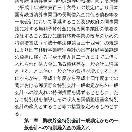
国有鉄道清算事業団の債務等の処理に関する法律
（平成十年法律第百三十六号）の規定により日本
国有鉄道清算事業団の長期借入金に係る債務等を
一般会計において承継すること及び政府の同事業
団に対する無利子貸付金に係る同事業団の債務を
免除すること並びに国有林野事業の改革のための
特別措置法（平成十年法律第百三十四号）の規定
により国有林野事業特別会計の国有林野事業勘定
の負担に属する平成七年九月二十九日までに借り
入れられた借入金に係る債務等を一般会計に帰属
させることに伴い一般会計の負担が増加すること
にかんがみ、平成十年度から平成十四年度までの
間における郵便貯金特別会計一般勘定からの一般
会計への繰入れの特例措置を講ずるとともに、た
ばこ特別税を創設しその収入を国債整理基金特別
会計の歳入とすること等の措置を定めるものとす
る。
第二章 郵便貯金特別会計一般勘定からの一
般会計への特別繰入金の繰入れ