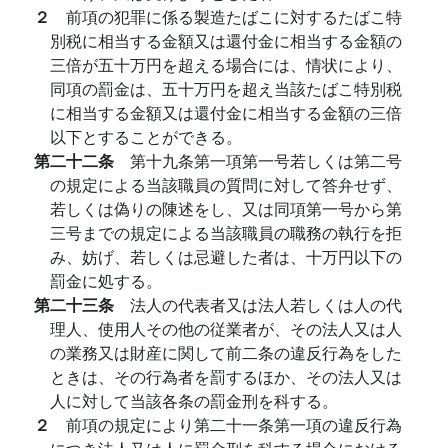
２
前項の犯罪に係る製造たばこに対するたばこ特
別税に相当する金額又は還付金に相当する金額の
三倍が五十万円を超える場合には、情状により、
同項の罰金は、五十万円を超え当該たばこ特別税
に相当する金額又は還付金に相当する金額の三倍
以下とすることができる。
第二十二条
第十九条第一項第一号若しくは第二号
の規定による当該職員の質問に対して答弁せず、
若しくは偽りの陳述をし、又は同項第一号から第
三号までの規定による当該職員の職務の執行を拒
み、妨げ、若しくは忌避した者は、十万円以下の
罰金に処する。
第二十三条
法人の代表者又は法人若しくは人の代
理人、使用人その他の従業者が、その法人又は人
の業務又は財産に関して前二条の違反行為をした
ときは、その行為者を罰するほか、その法人又は
人に対して当該各条の罰金刑を科する。
２
前項の規定により第二十一条第一項の違反行為