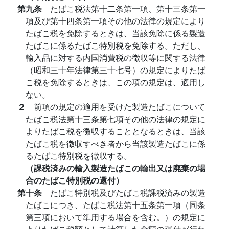
第九条
たばこ税法第十二条第一項、第十三条第一
項及び第十四条第一項その他の法律の規定により
たばこ税を免除するときは、当該免除に係る製造
たばこに係るたばこ特別税を免除する。ただし、
輸入品に対する内国消費税の徴収等に関する法律
（昭和三十年法律第三十七号）の規定によりたば
こ税を免除するときは、この項の規定は、適用し
ない。
２
前項の規定の適用を受けた製造たばこについて
たばこ税法第十三条第七項その他の法律の規定に
よりたばこ税を徴収することとなるときは、当該
たばこ税を徴収すべき者から当該製造たばこに係
るたばこ特別税を徴収する。
（課税済みの輸入製造たばこの輸出又は廃棄の場
合のたばこ特別税の還付）
第十条
たばこ特別税及びたばこ税課税済みの製造
たばこにつき、たばこ税法第十五条第一項（同条
第三項において準用する場合を含む。）の規定に