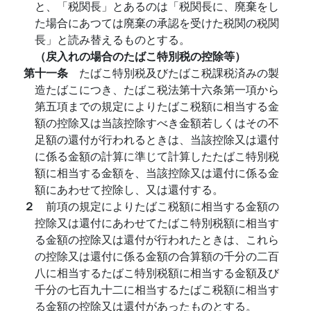
と、「税関長」とあるのは「税関長に、廃棄をし
た場合にあつては廃棄の承認を受けた税関の税関
長」と読み替えるものとする。
（戻入れの場合のたばこ特別税の控除等）
第十一条
たばこ特別税及びたばこ税課税済みの製
造たばこにつき、たばこ税法第十六条第一項から
第五項までの規定によりたばこ税額に相当する金
額の控除又は当該控除すべき金額若しくはその不
足額の還付が行われるときは、当該控除又は還付
に係る金額の計算に準じて計算したたばこ特別税
額に相当する金額を、当該控除又は還付に係る金
額にあわせて控除し、又は還付する。
２
前項の規定によりたばこ税額に相当する金額の
控除又は還付にあわせてたばこ特別税額に相当す
る金額の控除又は還付が行われたときは、これら
の控除又は還付に係る金額の合算額の千分の二百
八に相当するたばこ特別税額に相当する金額及び
千分の七百九十二に相当するたばこ税額に相当す
る金額の控除又は還付があったものとする。