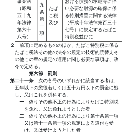
事業法
おける債務の承継等に伴
九
（昭和
たば
い必要な財源の確保に係
条
五十九
こ税
る特別措置に関する法律
第
年法律
及び
（平成十年法律第百三十
一
第六十
七号）に規定するたばこ
項
八号）
特別税並びに
２
前項に定めるもののほか、たばこ特別税に係る
たばこ税法その他の法令の規定の技術的読替えそ
の他この章の規定の適用に関し必要な事項は、政
令で定める。
第六節 罰則
第二十一条
次の各号のいずれかに該当する者は、
五年以下の懲役若しくは五十万円以下の罰金に処
し、又はこれを併科する。
一
偽りその他不正の行為によりたばこ特別税
を免れ、又は免れようとした者
二
偽りその他不正の行為により第十条第一項
又は第十一条第一項の規定による還付を受
け、又は受けようとした者