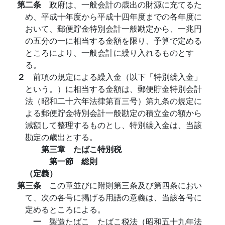
第二条
政府は、一般会計の歳出の財源に充てるた
め、平成十年度から平成十四年度までの各年度に
おいて、郵便貯金特別会計一般勘定から、一兆円
の五分の一に相当する金額を限り、予算で定める
ところにより、一般会計に繰り入れるものとす
る。
２
前項の規定による繰入金（以下「特別繰入金」
という。）に相当する金額は、郵便貯金特別会計
法（昭和二十六年法律第百三号）第九条の規定に
よる郵便貯金特別会計一般勘定の積立金の額から
減額して整理するものとし、特別繰入金は、当該
勘定の歳出とする。
第三章 たばこ特別税
第一節 総則
（定義）
第三条
この章並びに附則第三条及び第四条におい
て、次の各号に掲げる用語の意義は、当該各号に
定めるところによる。
一
製造たばこ たばこ税法（昭和五十九年法