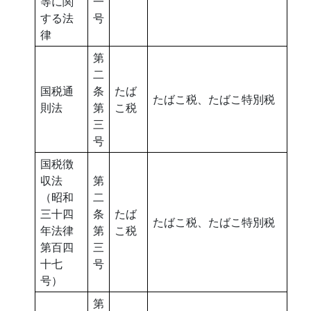
等に関
一
する法
号
律
第
二
国税通
条
たば
たばこ税、たばこ特別税
則法
第
こ税
三
号
国税徴
収法
第
（昭和
二
三十四
条
たば
たばこ税、たばこ特別税
年法律
第
こ税
第百四
三
十七
号
号）
第