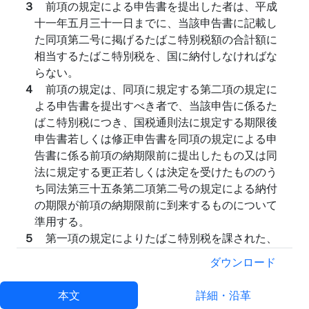
３
前項の規定による申告書を提出した者は、平成
十一年五月三十一日までに、当該申告書に記載し
た同項第二号に掲げるたばこ特別税額の合計額に
相当するたばこ特別税を、国に納付しなければな
らない。
４
前項の規定は、同項に規定する第二項の規定に
よる申告書を提出すべき者で、当該申告に係るた
ばこ特別税につき、国税通則法に規定する期限後
申告書若しくは修正申告書を同項の規定による申
告書に係る前項の納期限前に提出したもの又は同
法に規定する更正若しくは決定を受けたもののう
ち同法第三十五条第二項第二号の規定による納付
の期限が前項の納期限前に到来するものについて
準用する。
５
第一項の規定によりたばこ特別税を課された、
又は課されるべき製造たばこのうち、特定販売業
ダウンロード
者が、自ら保税地域から引き取った製造たばこで
販売のため所持するものを輸出した場合又は自ら
本文
詳細・沿革
保税地域から引き取った製造たばこで販売のため