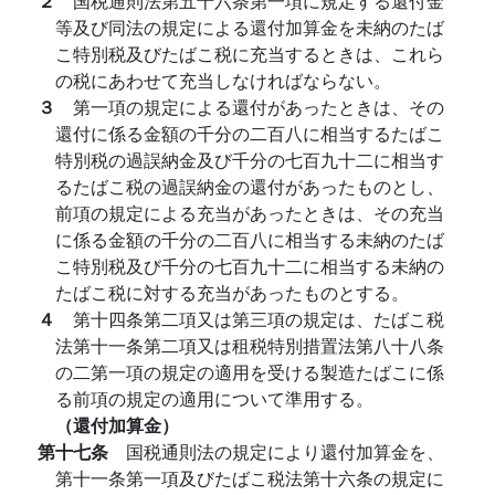
２
国税通則法第五十六条第一項に規定する還付金
等及び同法の規定による還付加算金を未納のたば
こ特別税及びたばこ税に充当するときは、これら
の税にあわせて充当しなければならない。
３
第一項の規定による還付があったときは、その
還付に係る金額の千分の二百八に相当するたばこ
特別税の過誤納金及び千分の七百九十二に相当す
るたばこ税の過誤納金の還付があったものとし、
前項の規定による充当があったときは、その充当
に係る金額の千分の二百八に相当する未納のたば
こ特別税及び千分の七百九十二に相当する未納の
たばこ税に対する充当があったものとする。
４
第十四条第二項又は第三項の規定は、たばこ税
法第十一条第二項又は租税特別措置法第八十八条
の二第一項の規定の適用を受ける製造たばこに係
る前項の規定の適用について準用する。
（還付加算金）
第十七条
国税通則法の規定により還付加算金を、
第十一条第一項及びたばこ税法第十六条の規定に