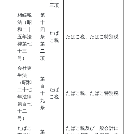
三項
相続税
第
法（昭
十
和二十
四
たば
五年法
条
たばこ税、たばこ特別税
こ税
律第七
第
十三
二
号）
項
会社更
生法
第
（昭和
百
二十七
たば
十
たばこ税、たばこ特別税
年法律
こ税
九
第百七
条
十二
号）
たばこ
たばこ税及び一般会計に
第