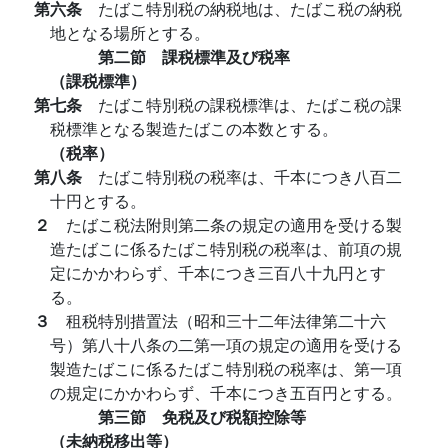
第六条
たばこ特別税の納税地は、たばこ税の納税
地となる場所とする。
第二節 課税標準及び税率
（課税標準）
第七条
たばこ特別税の課税標準は、たばこ税の課
税標準となる製造たばこの本数とする。
（税率）
第八条
たばこ特別税の税率は、千本につき八百二
十円とする。
２
たばこ税法附則第二条の規定の適用を受ける製
造たばこに係るたばこ特別税の税率は、前項の規
定にかかわらず、千本につき三百八十九円とす
る。
３
租税特別措置法（昭和三十二年法律第二十六
号）第八十八条の二第一項の規定の適用を受ける
製造たばこに係るたばこ特別税の税率は、第一項
の規定にかかわらず、千本につき五百円とする。
第三節 免税及び税額控除等
（未納税移出等）