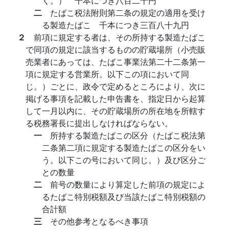
く。） 千本につき八百二十円
二
たばこ税法附則第二条の規定の適用を受け
る製造たばこ 千本につき三百八十九円
２
前項に規定する者は、その所持する製造たばこ
で同項の規定に該当するものの貯蔵場所（小売販
売業者にあっては、たばこ事業法第二十二条第一
項に規定する営業所。以下この項において同
じ。）ごとに、政令で定めるところにより、次に
掲げる事項を記載した申告書を、指定日から起算
して一月以内に、その貯蔵場所の所在地を所轄す
る税務署長に提出しなければならない。
一
所持する製造たばこの区分（たばこ税法第
二条第二項に規定する製造たばこの区分をい
う。以下この号において同じ。）及び区分ご
との数量
二
前号の数量により算定した前項の規定によ
るたばこ特別税額及び当該たばこ特別税額の
合計額
三
その他参考となるべき事項