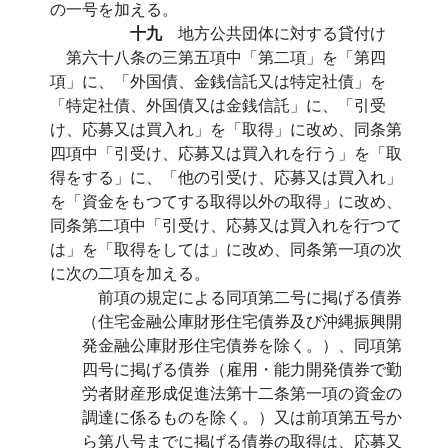
の一号を加える。
十九
地方公共団体に対する貸付け
第六十八条の三第五項中「第二項」を「第四
項」に、「外国債、金銭信託又は特定社債」を
「特定社債、外国債又は金銭信託」に、「引受
け、応募又は買入れ」を「取得」に改め、同条第
四項中「引受け、応募又は買入れを行う」を「取
得をする」に、「他の引受け、応募又は買入れ」
を「資金をもつてする取得以外の取得」に改め、
同条第二項中「引受け、応募又は買入れを行つて
は」を「取得をしては」に改め、同条第一項の次
に次の二項を加える。
前項の規定による同項第二号に掲げる債券
（住宅金融公庫財形住宅債券及び沖縄振興開
発金融公庫財形住宅債券を除く。）、同項第
四号に掲げる債券（雇用・能力開発債券で勤
労者財産形成促進法第十二条第一項の資金の
調達に係るものを除く。）又は前項第五号か
ら第八号までに掲げる債券の取得は、応募又