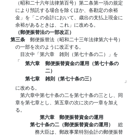
（昭和二十六年法律第百号）第二条第一項の規定
により預託する場合を除くほか、各勘定の余裕
金」を「この会計において、歳出の支払上現金に
余裕があるときは、これ」に改める。
（郵便振替法の一部改正）
第三条
郵便振替法（昭和二十三年法律第六十号）
の一部を次のように改正する。
目次中「第六章 雑則（第七十条の二）」を
「
第六章
郵便振替資金の運用（第七十条の
二）
第七章
雑則（第七十条の三）
」
に改める。
第六章中第七十条の二を第七十条の三とし、同
章を第七章とし、第五章の次に次の一章を加え
る。
第六章 郵便振替資金の運用
第七十条の二（郵便振替資金の運用）
総
務大臣は、郵政事業特別会計の郵便振替