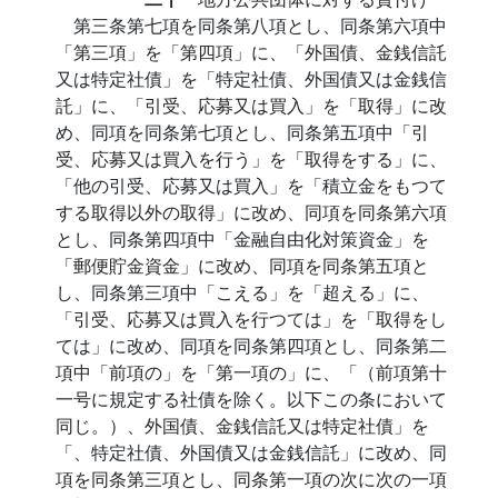
第三条第七項を同条第八項とし、同条第六項中
「第三項」を「第四項」に、「外国債、金銭信託
又は特定社債」を「特定社債、外国債又は金銭信
託」に、「引受、応募又は買入」を「取得」に改
め、同項を同条第七項とし、同条第五項中「引
受、応募又は買入を行う」を「取得をする」に、
「他の引受、応募又は買入」を「積立金をもつて
する取得以外の取得」に改め、同項を同条第六項
とし、同条第四項中「金融自由化対策資金」を
「郵便貯金資金」に改め、同項を同条第五項と
し、同条第三項中「こえる」を「超える」に、
「引受、応募又は買入を行つては」を「取得をし
ては」に改め、同項を同条第四項とし、同条第二
項中「前項の」を「第一項の」に、「（前項第十
一号に規定する社債を除く。以下この条において
同じ。）、外国債、金銭信託又は特定社債」を
「、特定社債、外国債又は金銭信託」に改め、同
項を同条第三項とし、同条第一項の次に次の一項