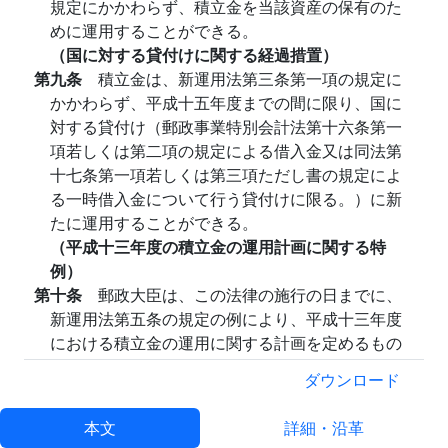
規定にかかわらず、積立金を当該資産の保有のた
めに運用することができる。
（国に対する貸付けに関する経過措置）
第九条
積立金は、新運用法第三条第一項の規定に
かかわらず、平成十五年度までの間に限り、国に
対する貸付け（郵政事業特別会計法第十六条第一
項若しくは第二項の規定による借入金又は同法第
十七条第一項若しくは第三項ただし書の規定によ
る一時借入金について行う貸付けに限る。）に新
たに運用することができる。
（平成十三年度の積立金の運用計画に関する特
例）
第十条
郵政大臣は、この法律の施行の日までに、
新運用法第五条の規定の例により、平成十三年度
における積立金の運用に関する計画を定めるもの
とする。この場合において、同条第四項中「郵政
ダウンロード
審議会（以下「審議会」という。）」とあるの
は、「資金運用審議会」とする。
本文
詳細・沿革
２
前項の規定により定められた計画は、新運用法