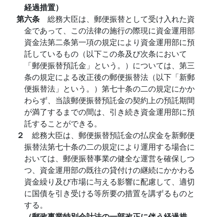
経過措置）
第六条
総務大臣は、郵便振替として受け入れた資
金であって、この法律の施行の際現に資金運用部
資金法第二条第一項の規定により資金運用部に預
託しているもの（以下この条及び次条において
「郵便振替預託金」という。）については、第三
条の規定による改正後の郵便振替法（以下「新郵
便振替法」という。）第七十条の二の規定にかか
わらず、当該郵便振替預託金の契約上の預託期間
が満了するまでの間は、引き続き資金運用部に預
託することができる。
２
総務大臣は、郵便振替預託金の払戻金を新郵便
振替法第七十条の二の規定により運用する場合に
おいては、郵便振替事業の健全な運営を確保しつ
つ、資金運用部の既往の貸付けの継続にかかわる
資金繰り及び市場に与える影響に配慮して、適切
に国債を引き受ける等所要の措置を講ずるものと
する。
（郵政事業特別会計法の一部改正に伴う経過措