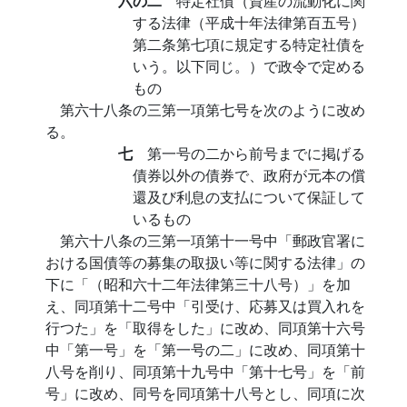
六の二
特定社債（資産の流動化に関
する法律（平成十年法律第百五号）
第二条第七項に規定する特定社債を
いう。以下同じ。）で政令で定める
もの
第六十八条の三第一項第七号を次のように改め
る。
七
第一号の二から前号までに掲げる
債券以外の債券で、政府が元本の償
還及び利息の支払について保証して
いるもの
第六十八条の三第一項第十一号中「郵政官署に
おける国債等の募集の取扱い等に関する法律」の
下に「（昭和六十二年法律第三十八号）」を加
え、同項第十二号中「引受け、応募又は買入れを
行つた」を「取得をした」に改め、同項第十六号
中「第一号」を「第一号の二」に改め、同項第十
八号を削り、同項第十九号中「第十七号」を「前
号」に改め、同号を同項第十八号とし、同項に次