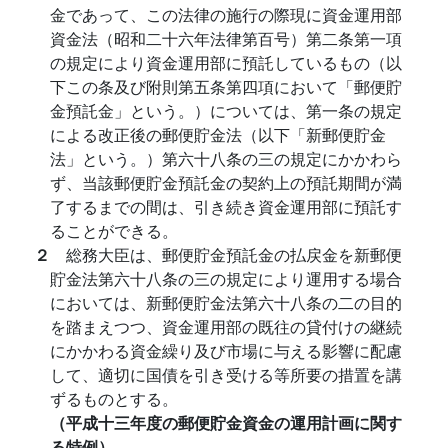
金であって、この法律の施行の際現に資金運用部
資金法（昭和二十六年法律第百号）第二条第一項
の規定により資金運用部に預託しているもの（以
下この条及び附則第五条第四項において「郵便貯
金預託金」という。）については、第一条の規定
による改正後の郵便貯金法（以下「新郵便貯金
法」という。）第六十八条の三の規定にかかわら
ず、当該郵便貯金預託金の契約上の預託期間が満
了するまでの間は、引き続き資金運用部に預託す
ることができる。
２
総務大臣は、郵便貯金預託金の払戻金を新郵便
貯金法第六十八条の三の規定により運用する場合
においては、新郵便貯金法第六十八条の二の目的
を踏まえつつ、資金運用部の既往の貸付けの継続
にかかわる資金繰り及び市場に与える影響に配慮
して、適切に国債を引き受ける等所要の措置を講
ずるものとする。
（平成十三年度の郵便貯金資金の運用計画に関す
る特例）