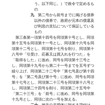
う。以下同じ。）で政令で定めるも
の
九
第二号から前号までに掲げる債券
以外の債券で、政府が元本の償還及
び利息の支払について保証している
もの
第三条第一項第十四号を同項第十号とし、同項
第十五号を同項第十一号とし、同項第十六号を同
項第十二号とし、同項第十七号を削り、同項第十
八号中「引受け、応募又は買入れを行つた」を
「取得をした」に改め、同号を同項第十三号と
し、同項第十九号から第二十一号までを五号ずつ
繰り上げ、同項第二十二号中「第七号及び第十四
号」を「第二号及び第十号」に改め、同号を同項
第十七号とし、同項第二十三号を同項第十八号と
し、同項第二十四号を削り、同項第二十五号中
「第二十三号」を「前号」に改め、同号を同項第
十九号とし、同項に次の一号を加える。
二十
地方公共団体に対する貸付け