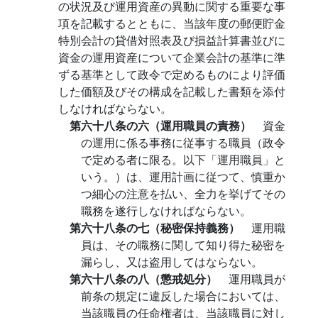
の状況及び運用資産の異動に関する重要な事
項を記載するとともに、当該年度の郵便貯金
特別会計の貸借対照表及び損益計算書並びに
資金の運用資産について企業会計の基準に準
ずる基準として政令で定めるものにより評価
した価額及びその構成を記載した書類を添付
しなければならない。
第六十八条の六（運用職員の責務）
資金
の運用に係る事務に従事する職員（政令
で定める者に限る。以下「運用職員」と
いう。）は、運用計画に従つて、慎重か
つ細心の注意を払い、全力を挙げてその
職務を遂行しなければならない。
第六十八条の七（秘密保持義務）
運用職
員は、その職務に関して知り得た秘密を
漏らし、又は盗用してはならない。
第六十八条の八（懲戒処分）
運用職員が
前条の規定に違反した場合においては、
当該職員の任命権者は、当該職員に対し