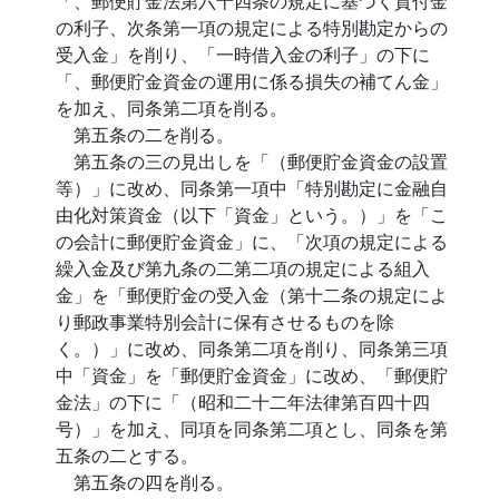
「、郵便貯金法第六十四条の規定に基づく貸付金
の利子、次条第一項の規定による特別勘定からの
受入金」を削り、「一時借入金の利子」の下に
「、郵便貯金資金の運用に係る損失の補てん金」
を加え、同条第二項を削る。
第五条の二を削る。
第五条の三の見出しを「（郵便貯金資金の設置
等）」に改め、同条第一項中「特別勘定に金融自
由化対策資金（以下「資金」という。）」を「こ
の会計に郵便貯金資金」に、「次項の規定による
繰入金及び第九条の二第二項の規定による組入
金」を「郵便貯金の受入金（第十二条の規定によ
り郵政事業特別会計に保有させるものを除
く。）」に改め、同条第二項を削り、同条第三項
中「資金」を「郵便貯金資金」に改め、「郵便貯
金法」の下に「（昭和二十二年法律第百四十四
号）」を加え、同項を同条第二項とし、同条を第
五条の二とする。
第五条の四を削る。