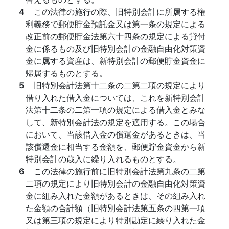
４
この法律の施行の際、旧特別会計に所属する権
利義務で郵便貯金預託金又は第一条の規定による
改正前の郵便貯金法第六十四条の規定による貸付
金に係るもの及び旧特別会計の金融自由化対策資
金に属する資産は、新特別会計の郵便貯金資金に
帰属するものとする。
５
旧特別会計法第十二条の二第二項の規定により
借り入れた借入金については、これを新特別会計
法第十二条の二第一項の規定による借入金とみな
して、新特別会計法の規定を適用する。この場合
において、当該借入金の償還金があるときは、当
該償還金に相当する金額を、郵便貯金資金から新
特別会計の歳入に繰り入れるものとする。
６
この法律の施行前に旧特別会計法第九条の二第
二項の規定により旧特別会計の金融自由化対策資
金に組み入れた金額があるときは、その組み入れ
た金額の合計額（旧特別会計法第五条の四第一項
又は第三項の規定により特別勘定に繰り入れた金