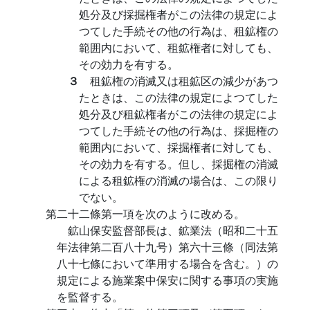
処分及び採掘権者がこの法律の規定によ
つてした手続その他の行為は、租鉱権の
範囲内において、租鉱権者に対しても、
その効力を有する。
３
租鉱権の消滅又は租鉱区の減少があつ
たときは、この法律の規定によつてした
処分及び租鉱権者がこの法律の規定によ
つてした手続その他の行為は、採掘権の
範囲内において、採掘権者に対しても、
その効力を有する。但し、採掘権の消滅
による租鉱権の消滅の場合は、この限り
でない。
第二十二條第一項を次のように改める。
鉱山保安監督部長は、鉱業法（昭和二十五
年法律第二百八十九号）第六十三條（同法第
八十七條において準用する場合を含む。）の
規定による施業案中保安に関する事項の実施
を監督する。