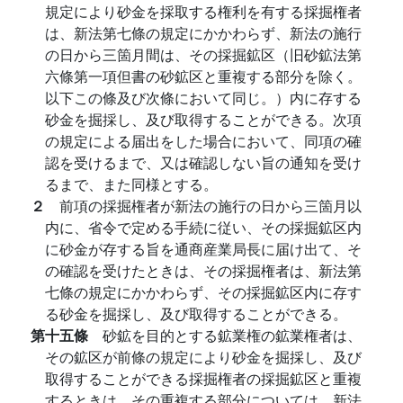
規定により砂金を採取する権利を有する採掘権者
は、新法第七條の規定にかかわらず、新法の施行
の日から三箇月間は、その採掘鉱区（旧砂鉱法第
六條第一項但書の砂鉱区と重複する部分を除く。
以下この條及び次條において同じ。）内に存する
砂金を掘採し、及び取得することができる。次項
の規定による届出をした場合において、同項の確
認を受けるまで、又は確認しない旨の通知を受け
るまで、また同様とする。
２
前項の採掘権者が新法の施行の日から三箇月以
内に、省令で定める手続に従い、その採掘鉱区内
に砂金が存する旨を通商産業局長に届け出て、そ
の確認を受けたときは、その採掘権者は、新法第
七條の規定にかかわらず、その採掘鉱区内に存す
る砂金を掘採し、及び取得することができる。
第十五條
砂鉱を目的とする鉱業権の鉱業権者は、
その鉱区が前條の規定により砂金を掘採し、及び
取得することができる採掘権者の採掘鉱区と重複
するときは、その重複する部分については、新法