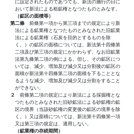
に設定されたものであつても、新法の施行の日に
おいて新法による租鉱権となつたものとみなす。
（鉱区の面積等）
第二條
前條第一項から第三項までの規定により新
法による鉱業権となつたものとみなされた旧鉱業
法による鉱業権（石炭を目的とするものを除
く。）の鉱区の面積については、新法第十四條第
二項及び第三項の規定にかかわらず、なお旧鉱業
法第九條第二項の例による。但し、その鉱区につ
いては、減少、増加及び減少又は分割後の鉱区の
面積が新法第十四條第二項の面積を下ることとな
るような減少、増加及び減少又は分割をすること
ができない。
２
前條第二項の規定により新法による採掘権とな
つたものとみなされた旧砂鉱法による砂鉱権の鉱
区の境界（当該砂鉱権の変更後の鉱区の境界を除
く。）又は面積については、新法第十四條第一項
又は第三項の規定は、適用しない。
（鉱業権の存続期間）