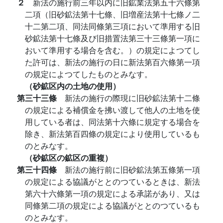
２
新法の施行前三年以内に旧鉱業法第五十六條第
二項（旧砂鉱法第十七條、旧増産法第十七條ノ二
十二第二項、同法同條第三項において準用する旧
砂鉱法第十七條及び旧措置法第三十三條第一項に
おいて準用する場合を含む。）の規定によつてし
た許可は、新法の施行の日に新法第百六條第一項
の規定によつてしたものとみなす。
（砂鉱区内の土地の使用）
第三十三條
新法の施行の際現に旧砂鉱法第十二條
の規定による補償金を拂い渡して他人の土地を使
用している者は、同法第十六條に規定する場合を
除き、新法第百四條の規定により使用しているも
のとみなす。
（砂鉱区の鉱区の重複）
第三十四條
新法の施行前に旧砂鉱法第五條第一項
の規定による協議がととのつているときは、新法
第六十六條第一項の規定による承諾があり、又は
同條第二項の規定による協議がととのつているも
のとみなす。