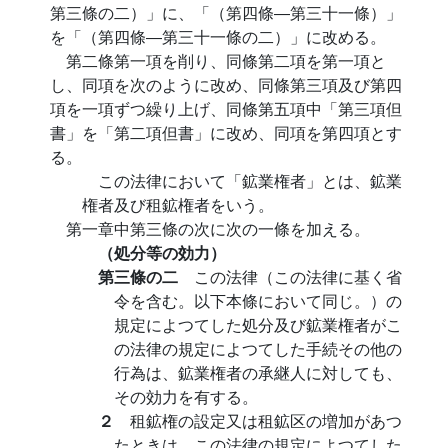
第三條の二）」に、「（第四條―第三十一條）」
を「（第四條―第三十一條の二）」に改める。
第二條第一項を削り、同條第二項を第一項と
し、同項を次のように改め、同條第三項及び第四
項を一項ずつ繰り上げ、同條第五項中「第三項但
書」を「第二項但書」に改め、同項を第四項とす
る。
この法律において「鉱業権者」とは、鉱業
権者及び租鉱権者をいう。
第一章中第三條の次に次の一條を加える。
（処分等の効力）
第三條の二
この法律（この法律に基く省
令を含む。以下本條において同じ。）の
規定によつてした処分及び鉱業権者がこ
の法律の規定によつてした手続その他の
行為は、鉱業権者の承継人に対しても、
その効力を有する。
２
租鉱権の設定又は租鉱区の増加があつ
たときは、この法律の規定によつてした