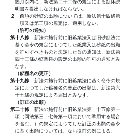
箇月以内に、新法第二十二條の規定による鉱床説
明書を提出しなければならない。
２
前項の砂鉱の出願については、新法第十四條第
一項又は第三項の規定は、適用しない。
（許可の通知）
第十八條
新法の施行前に旧鉱業法又は旧砂鉱法に
基く命令の規定によつてした鉱業又は砂鉱の出願
を許可すべきものと決定した旨の通知は、新法第
四十三條の鉱業権の設定の出願の許可の通知とみ
なす。
（鉱種名の更正）
第十九條
新法の施行前に旧鉱業法に基く命令の規
定によつてした鉱種名の更正の出願は、新法第六
十七條の規定による届出とみなす。
（訂正の出願）
第二十條
新法の施行前に旧鉱業法第二十五條第一
項（同法第三十七條第一項において準用する場合
を含む。）の規定によつてした訂正の出願の命令
に基く出願については、なお従前の例による。