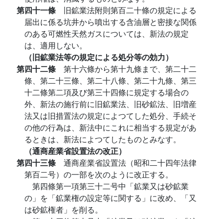
第四十一條
旧鉱業法附則第百二十條の規定による
届出に係る坑井から噴出する含油層と密接な関係
のある可燃性天然ガスについては、新法の規定
は、適用しない。
（旧鉱業法等の規定による処分等の効力）
第四十二條
第十六條から第十九條まで、第二十二
條、第二十三條、第二十八條、第二十九條、第三
十二條第二項及び第三十四條に規定する場合の
外、新法の施行前に旧鉱業法、旧砂鉱法、旧増産
法又は旧措置法の規定によつてした処分、手続そ
の他の行為は、新法中にこれに相当する規定があ
るときは、新法によつてしたものとみなす。
（通商産業省設置法の改正）
第四十三條
通商産業省設置法（昭和二十四年法律
第百二号）の一部を次のように改正する。
第四條第一項第三十二号中「鉱業又は砂鉱業
の」を「鉱業権の設定等に関する」に改め、「又
は砂鉱権者」を削る。