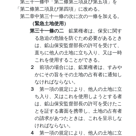
第三十一條中「第二條第三項及び第五項」を
「第二條第二項及び第四項」に改める。
第二章中第三十一條の次に次の一條を加える。
（緊急土地使用）
第三十一條の二
鉱業権者は、保安に関す
る急迫の危險を防ぐため必要があるとき
は、鉱山保安監督部長の許可を受けて、
直ちに他人の土地に立ち入り、又は一時
これを使用することができる。
２
前項の場合には、鉱業権者は、すみや
かにその旨をその土地の占有者に通知し
なければならない。
３
第一項の規定により、他人の土地に立
ち入り、又はこれを使用しようとする者
は、鉱山保安監督部長の許可を受けたこ
とを証する書面を携帯し、土地の占有者
の請求があつたときは、これを呈示しな
ければならない。
４
第一項の規定により、他人の土地に立