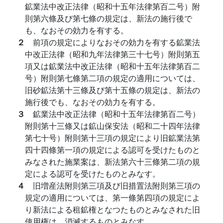
鉱業法中改正法律（昭和十五年法律第百二号）附
則第六條及び第七條の規定は、新法の施行後で
も、なおその効力を有する。
２
前項の規定によりなおその効力を有する鉱業法
中改正法律（昭和九年法律第三十七号）附則第五
項又は鉱業法中改正法律（昭和十五年法律第百二
号）附則第七條第二項の規定の適用については、
旧砂鉱法第十三條及び第十五條の規定は、新法の
施行後でも、なおその効力を有する。
３
鉱業法中改正法律（昭和十五年法律第百二号）
附則第十三條又は鉱山保安法（昭和二十四年法律
第七十号）附則第十三項の規定により旧鉱業法第
四十四條第一項の規定による認可を受けたものと
みなされた施業案は、新法第六十三條第二項の規
定による認可を受けたものとみなす。
４
旧増産法附則第三項及び旧措置法附則第三項の
規定の適用については、第一條第四項の規定によ
り新法による租鉱権となつたものとみなされた旧
使用権は、消滅するものとみなす。