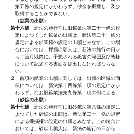
第五條の規定にかかわらず、砂金を掘採し、及び
取得することができない。
（鉱業の出願）
第十六條
新法の施行前に旧鉱業法第二十一條の規
定によつてした鉱業の出願は、新法第二十一條の
規定による鉱業権の設定の出願とみなす。この場
合においては、採掘出願人は、新法の施行の日か
ら二箇月以内に、予想される鉱害の範囲及び態様
について記述する書面を提出しなければならな
い。
２
前項の鉱業の出願に関しては、出願の区域の面
積については、新法第十四條第二項の規定にかか
わらず、なお旧鉱業法第九條第二項の例による。
（砂鉱の出願）
第十七條
新法の施行前に旧砂鉱法第八條の規定に
よつてした砂鉱の出願は、新法第二十一條の規定
による採掘権の設定の出願とみなす。この場合に
おいては、砂鉱出願人は、新法の施行の日から二