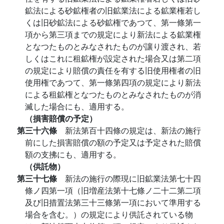
鉱法による砂鉱権者の旧鉱業法による鉱業権若し
くは旧砂鉱法による砂鉱権であつて、第一條第一
項から第三項までの規定により新法による鉱業権
となつたものとみなされたものが讓り渡され、若
しくはこれに租鉱権が設定された場合又は第二項
の規定により賠償の責任を有する旧使用権者の旧
使用権であつて、第一條第四項の規定により新法
による租鉱権となつたものとみなされたものが消
滅した場合にも、適用する。
（損害賠償の予定）
第三十六條
新法第百十四條の規定は、新法の施行
前にした損害賠償の額の予定又は予定された賠償
額の支拂にも、適用する。
（供託物）
第三十七條
新法の施行の際現に旧鉱業法第七十四
條ノ四第一項（旧増産法第十七條ノ二十二第二項
及び旧措置法第三十三條第一項において準用する
場合を含む。）の規定により供託されている物