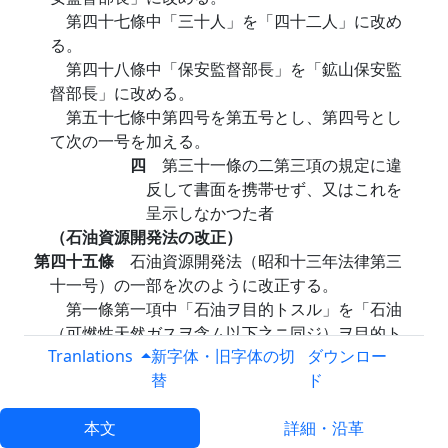
第四十七條中「三十人」を「四十二人」に改め
る。
第四十八條中「保安監督部長」を「鉱山保安監
督部長」に改める。
第五十七條中第四号を第五号とし、第四号とし
て次の一号を加える。
四
第三十一條の二第三項の規定に違
反して書面を携帯せず、又はこれを
呈示しなかつた者
（石油資源開発法の改正）
第四十五條
石油資源開発法（昭和十三年法律第三
十一号）の一部を次のように改正する。
第一條第一項中「石油ヲ目的トスル」を「石油
（可燃性天然ガスヲ含ム以下之ニ同ジ）ヲ目的ト
Tranlations
スル」に改める。
新字体・旧字体の切
ダウンロー
（鉱業抵当法の改正）
替
ド
第四十六條
鉱業抵当法（明治三十八年法律第五十
五号）の一部を次のように改正する。
本文
詳細・沿革