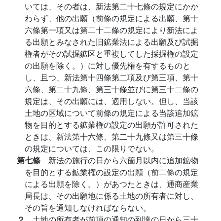
いては、その者は、新法第二十七條の規定にかか
わらず、他の出願（前條の規定による出願、第十
六條第一項又は第二十二條の規定により新法によ
る出願とみなされた旧鉱業法による出願及び試掘
権者がその試掘鉱区と重複してした採掘権の設定
の出願を除く。）に対し優先権を有するものと
し、且つ、新法第十四條第二項及び第三項、第十
六條、第二十九條、第三十條並びに第三十二條の
規定は、その出願には、適用しない。但し、当該
土地の区域について前條の規定による当該追加鉱
物を目的とする鉱業権の設定の出願が許可された
ときは、新法第十六條、第二十九條又は第三十條
の規定については、この限りでない。
第七條
新法の施行の日から六箇月以内に追加鉱物
を目的とする鉱業権の設定の出願（前二條の規定
による出願を除く。）があつたときは、通商産業
局長は、その出願地に係る土地の所有者に対し、
その旨を通知しなければならない。
２
土地の所有者が前項の通知の到達の日から三十