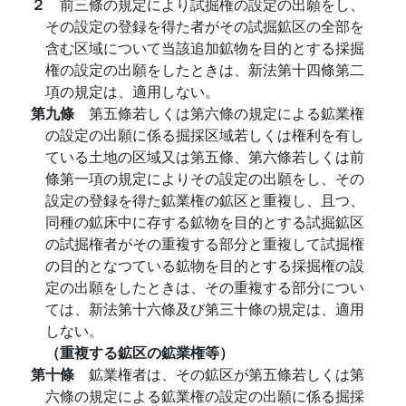
２
前三條の規定により試掘権の設定の出願をし、
その設定の登録を得た者がその試掘鉱区の全部を
含む区域について当該追加鉱物を目的とする採掘
権の設定の出願をしたときは、新法第十四條第二
項の規定は、適用しない。
第九條
第五條若しくは第六條の規定による鉱業権
の設定の出願に係る掘採区域若しくは権利を有し
ている土地の区域又は第五條、第六條若しくは前
條第一項の規定によりその設定の出願をし、その
設定の登録を得た鉱業権の鉱区と重複し、且つ、
同種の鉱床中に存する鉱物を目的とする試掘鉱区
の試掘権者がその重複する部分と重複して試掘権
の目的となつている鉱物を目的とする採掘権の設
定の出願をしたときは、その重複する部分につい
ては、新法第十六條及び第三十條の規定は、適用
しない。
（重複する鉱区の鉱業権等）
第十條
鉱業権者は、その鉱区が第五條若しくは第
六條の規定による鉱業権の設定の出願に係る掘採