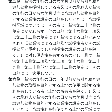
第五條
新法の施行の日の六箇月以前から引き続き
追加鉱物を掘採している者又はその承継人が新法
の施行の日から六箇月以内に当該追加鉱物を目的
とする鉱業権の設定の出願をしたときは、当該掘
採区域については、その者は、新法第二十七條の
規定にかかわらず、他の出願（第十六條第一項又
は第二十二條の規定により新法による出願とみな
された旧鉱業法による出願及び試掘権者がその試
掘鉱区と重複してした採掘権の設定の出願を除
く。）に対し優先権を有するものとし、且つ、新
法第十四條第二項及び第三項、第十六條、第二十
九條、第三十條並びに第三十二條の規定は、その
出願には、適用しない。
第六條
新法の施行の日の一年以前から引き続き追
加鉱物の取得を目的とする土地の使用に関する権
利を有している者（土地の所有者を除く。）又は
その承継人が新法の施行の日から六箇月以内に当
該追加鉱物を目的とする鉱業権の設定の出願をし
たときは、当該権利を行使できる土地の区域につ