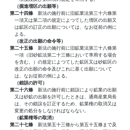
（掘進増区の出願等）
第二十四條
新法の施行前に旧鉱業法第三十六條第
一項又は第二項の規定によつてした増区の出願又
は鉱区の訂正の出願については、なお従前の例に
よる。
（改正の出願の命令等）
第二十五條
新法の施行前に旧鉱業法第三十八條第
一項（旧砂鉱法第二十三條において準用する場合
を含む。）の規定によつてした鉱区又は砂鉱区の
改正の出願の命令及びこれに基く出願について
は、なお従前の例による。
（錯誤の許可）
第二十六條
新法の施行前に錯誤により鉱業の出願
又は砂鉱の出願を許可したときは、通商産業局長
は、その錯誤を訂正するため、鉱業権の取消又は
変更の処分をしなければならない。
（鉱業権等の取消）
第二十七條
新法第五十三條から第五十五條まで及