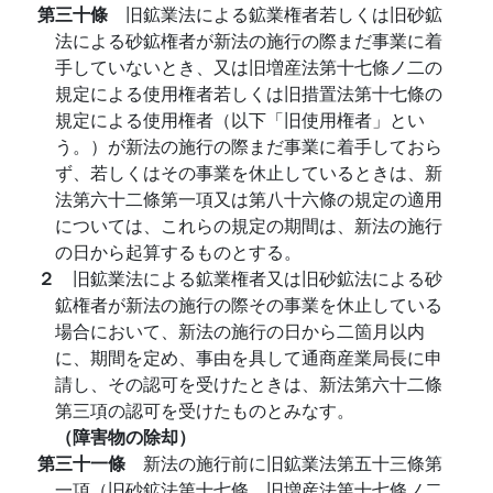
第三十條
旧鉱業法による鉱業権者若しくは旧砂鉱
法による砂鉱権者が新法の施行の際まだ事業に着
手していないとき、又は旧増産法第十七條ノ二の
規定による使用権者若しくは旧措置法第十七條の
規定による使用権者（以下「旧使用権者」とい
う。）が新法の施行の際まだ事業に着手しておら
ず、若しくはその事業を休止しているときは、新
法第六十二條第一項又は第八十六條の規定の適用
については、これらの規定の期間は、新法の施行
の日から起算するものとする。
２
旧鉱業法による鉱業権者又は旧砂鉱法による砂
鉱権者が新法の施行の際その事業を休止している
場合において、新法の施行の日から二箇月以内
に、期間を定め、事由を具して通商産業局長に申
請し、その認可を受けたときは、新法第六十二條
第三項の認可を受けたものとみなす。
（障害物の除却）
第三十一條
新法の施行前に旧鉱業法第五十三條第
一項（旧砂鉱法第十七條、旧増産法第十七條ノ二