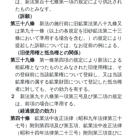
は、新法第百十七條第一項の規定により供託され
たものとみなす。
（訴願）
第三十八條
新法の施行前に旧鉱業法第八十九條又
は第九十一條（以上の各規定を旧砂鉱法第二十三
條において準用する場合を含む。）の規定により
提起した訴願については、なお従前の例による。
（旧使用権と抵当権との関係）
第三十九條
第一條第四項の規定により新法による
租鉱権となつたものとみなされた旧使用権は、そ
の登録前に当該鉱業権について登録し、又は当該
鉱業権の属する鉱業財団について登記した抵当権
者に対しても、その効力を有する。
２
新法第九十八條第一項第三号及び第二項の規定
は、前項の場合に準用する。
（経過規定の効力）
第四十條
鉱業法中改正法律（昭和九年法律第三十
七号）附則第四項及び第五項、鉱業法中改正法律
（昭和十四年法律第二十三号）附則第三項並びに