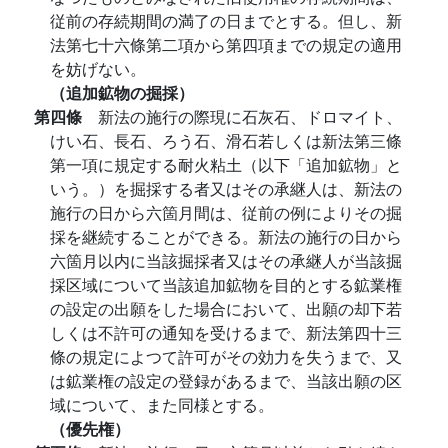
従前の存続期間の満了の日までとする。但し、新
法第七十六條第二項から第四項までの規定の適用
を妨げない。
（追加鉱物の掘採）
第四條
新法の施行の際現に石灰石、ドロマイト、
けい石、長石、ろう石、滑石若しくは新法第三條
第一項に規定する耐火粘土（以下「追加鉱物」と
いう。）を掘採する者又はその承継人は、新法の
施行の日から六箇月間は、従前の例によりその掘
採を継続することができる。新法の施行の日から
六箇月以内に当該掘採者又はその承継人が当該掘
採区域について当該追加鉱物を目的とする鉱業権
の設定の出願をした場合において、出願の却下若
しくは不許可の通知を受けるまで、新法第四十三
條の規定によつて許可がその効力を失うまで、又
は鉱業権の設定の登録があるまで、当該出願の区
域について、また同様とする。
（優先権）