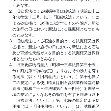
とみなす。
２
旧鉱業法による採掘権又は砂鉱法（明治四十二
年法律第十三号。以下「旧砂鉱法」という。）に
よる砂鉱権は、次項に規定するものを除き、新法
の施行の日において新法による採掘権となつたも
のとみなす。
３
旧鉱業法による石油を目的とする試掘権又は採
掘権は、新法の施行の日において新法による石油
及び可燃性天然ガスを目的とする試掘権又は採掘
権となつたものとみなす。
４
旧重要鉱物増産法（昭和十三年法律第三十五
号）附則第三項の規定によりなおその効力を有す
る同法（以下「旧増産法」という。）第十七條ノ
二の規定による使用権又は旧石炭鉱業権等臨時措
置法（昭和二十三年法律第百五十四号）附則第三
項の規定によりなおその効力を有する同法（以下
「旧措置法」という。）第十七條の規定による使
用権（以下「旧使用権」という。）は、試掘鉱区