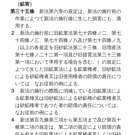
（鉱害）
第三十五條
新法第六章の規定は、新法の施行前の
作業によつて新法の施行後に生じた損害にも、適
用する。
２
新法の施行前に旧鉱業法第七十四條ノ二、第七
十四條ノ三、第七十四條ノ八及び第七十四條ノ九
（以上の各規定を旧砂鉱法第二十三條、旧増産法
第十七條ノ二十二第一項及び旧措置法第三十三條
第一項において準用する場合を含む。）の規定に
よつて生じた旧鉱業法による鉱業権者、旧砂鉱法
による砂鉱権者又は旧使用権者の賠償の責任につ
いては、なお従前の例による。
３
新法の施行の際既に消滅している旧鉱業法によ
る鉱業権又は旧砂鉱法による砂鉱権の鉱業権者又
は砂鉱権者であつた者の賠償の責任については、
なお従前の例による。
４
新法第百九條第三項から第五項まで及び第百十
條第二項の規定は、第二項の規定により賠償の責
任を有する旧鉱業法による鉱業権者若しくは旧砂