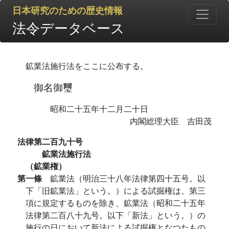
日本研究のための歴史情報
法令データベース
鉱業法施行法をここに公布する。
御名御璽
昭和二十五年十二月二十日
内閣総理大臣 吉田茂
法律第二百九十号
鉱業法施行法
（鉱業権）
第一條
鉱業法（明治三十八年法律第四十五号。以
下「旧鉱業法」という。）による試掘権は、第三
項に規定するものを除き、鉱業法（昭和二十五年
法律第二百八十九号。以下「新法」という。）の
施行の日において新法による試掘権となつたもの