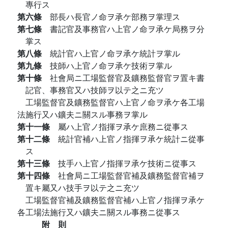
專行ス
第六條
部長ハ長官ノ命ヲ承ケ部務ヲ掌理ス
第七條
書記官及事務官ハ上官ノ命ヲ承ケ局務ヲ分
掌ス
第八條
統計官ハ上官ノ命ヲ承ケ統計ヲ掌ル
第九條
技師ハ上官ノ命ヲ承ケ技術ヲ掌ル
第十條
社會局ニ工場監督官及鑛務監督官ヲ置キ書
記官、事務官又ハ技師ヲ以テ之ニ充ツ
工場監督官及鑛務監督官ハ上官ノ命ヲ承ケ各工場
法施行又ハ鑛夫ニ關スル事務ヲ掌ル
第十一條
屬ハ上官ノ指揮ヲ承ケ庶務ニ從事ス
第十二條
統計官補ハ上官ノ指揮ヲ承ケ統計ニ從事
ス
第十三條
技手ハ上官ノ指揮ヲ承ケ技術ニ從事ス
第十四條
社會局ニ工場監督官補及鑛務監督官補ヲ
置キ屬又ハ技手ヲ以テ之ニ充ツ
工場監督官補及鑛務監督官補ハ上官ノ指揮ヲ承ケ
各工場法施行又ハ鑛夫ニ關スル事務ニ從事ス
附 則