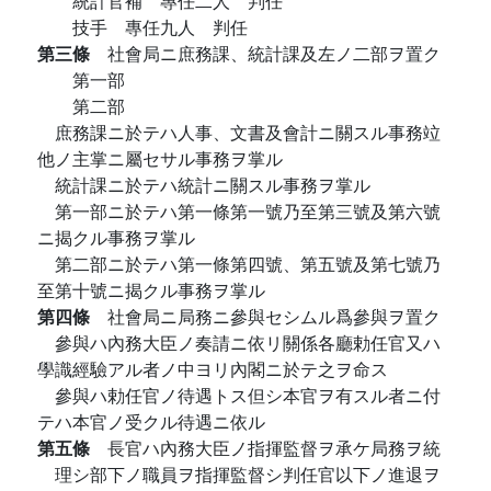
統計官補 專任二人 判任
技手 專任九人 判任
第三條
社會局ニ庶務課、統計課及左ノ二部ヲ置ク
第一部
第二部
庶務課ニ於テハ人事、文書及會計ニ關スル事務竝
他ノ主掌ニ屬セサル事務ヲ掌ル
統計課ニ於テハ統計ニ關スル事務ヲ掌ル
第一部ニ於テハ第一條第一號乃至第三號及第六號
ニ揭クル事務ヲ掌ル
第二部ニ於テハ第一條第四號、第五號及第七號乃
至第十號ニ揭クル事務ヲ掌ル
第四條
社會局ニ局務ニ參與セシムル爲參與ヲ置ク
參與ハ內務大臣ノ奏請ニ依リ關係各廳勅任官又ハ
學識經驗アル者ノ中ヨリ內閣ニ於テ之ヲ命ス
參與ハ勅任官ノ待遇トス但シ本官ヲ有スル者ニ付
テハ本官ノ受クル待遇ニ依ル
第五條
長官ハ內務大臣ノ指揮監督ヲ承ケ局務ヲ統
理シ部下ノ職員ヲ指揮監督シ判任官以下ノ進退ヲ