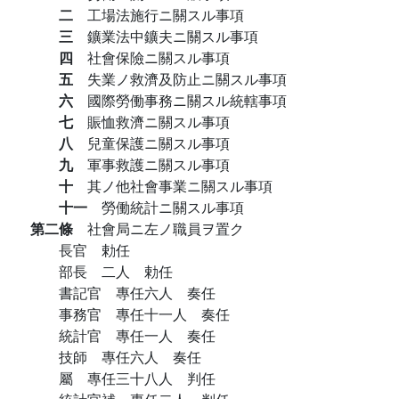
二
工場法施行ニ關スル事項
三
鑛業法中鑛夫ニ關スル事項
四
社會保險ニ關スル事項
五
失業ノ救濟及防止ニ關スル事項
六
國際勞働事務ニ關スル統轄事項
七
賑恤救濟ニ關スル事項
八
兒童保護ニ關スル事項
九
軍事救護ニ關スル事項
十
其ノ他社會事業ニ關スル事項
十一
勞働統計ニ關スル事項
第二條
社會局ニ左ノ職員ヲ置ク
長官 勅任
部長 二人 勅任
書記官 專任六人 奏任
事務官 專任十一人 奏任
統計官 專任一人 奏任
技師 專任六人 奏任
屬 專任三十八人 判任