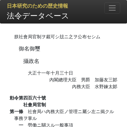
日本研究のための歴史情報
法令データベース
朕社會局官制ヲ裁可シ玆ニ之ヲ公布セシム
御名御璽
攝政名
大正十一年十月三十日
內閣總理大臣 男爵 加藤友三郞
內務大臣 水野鍊太郞
勅令第四百六十號
社會局官制
第一條
社會局ハ內務大臣ノ管理ニ屬シ左ニ揭クル
事務ヲ掌ル
一
勞働ニ關スル一般事項