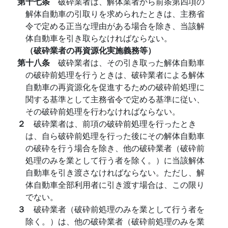
第十七条
破砕業者は、解体業者から前条第四項の
解体自動車の引取りを求められたときは、主務省
令で定める正当な理由がある場合を除き、当該解
体自動車を引き取らなければならない。
（破砕業者の再資源化実施義務等）
第十八条
破砕業者は、その引き取った解体自動車
の破砕前処理を行うときは、破砕業者による解体
自動車の再資源化を促進するための破砕前処理に
関する基準として主務省令で定める基準に従い、
その破砕前処理を行わなければならない。
２
破砕業者は、前項の破砕前処理を行ったとき
は、自ら破砕前処理を行った後にその解体自動車
の破砕を行う場合を除き、他の破砕業者（破砕前
処理のみを業として行う者を除く。）に当該解体
自動車を引き渡さなければならない。ただし、解
体自動車全部利用者に引き渡す場合は、この限り
でない。
３
破砕業者（破砕前処理のみを業として行う者を
除く。）は、他の破砕業者（破砕前処理のみを業