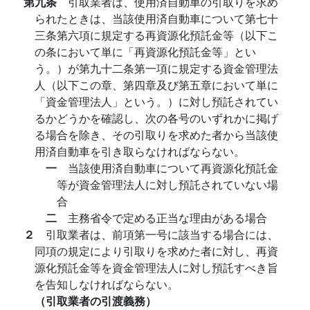
第九条
引取業者は、使用済自動車の引取りを求め
られたときは、当該使用済自動車について第七十
三条第六項に規定する再資源化預託金等（以下こ
の条において単に「再資源化預託金等」とい
う。）が第九十二条第一項に規定する資金管理法
人（以下この章、第四章及び第五章において単に
「資金管理法人」という。）に対し預託されてい
るかどうかを確認し、次の各号のいずれかに掲げ
る場合を除き、その引取りを求めた者から当該使
用済自動車を引き取らなければならない。
一
当該使用済自動車について再資源化預託金
等が資金管理法人に対し預託されていない場
合
二
主務省令で定める正当な理由がある場合
２
引取業者は、前項第一号に該当する場合には、
同項の規定により引取りを求めた者に対し、再資
源化預託金等を資金管理法人に対し預託すべき旨
を告知しなければならない。
（引取業者の引渡義務）