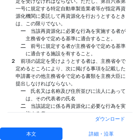
定を受けなければならない。ただし、第百六条第
一号に規定する特定自動車製造業者等が指定再資
源化機関に委託して再資源化を行おうとするとき
は、この限りでない。
一
当該再資源化に必要な行為を実施する者が
主務省令で定める基準に適合すること。
二
前号に規定する者が主務省令で定める基準
に適合する施設を有すること。
２
前項の認定を受けようとする者は、主務省令で
定めるところにより、次に掲げる事項を記載した
申請書その他主務省令で定める書類を主務大臣に
提出しなければならない。
一
氏名又は名称及び住所並びに法人にあって
は、その代表者の氏名
二
当該認定に係る再資源化に必要な行為を実
施する者
ダウンロード
三
当該認定に係る再資源化に必要な行為の用
に供する施設
本文
詳細・沿革
３
主務大臣は、第一項の認定の申請に係る再資源