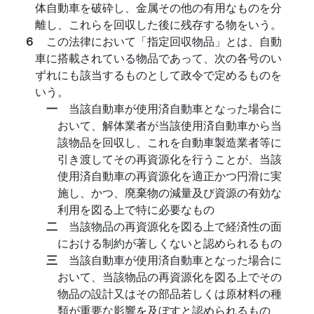
体自動車を破砕し、金属その他の有用なものを分
離し、これらを回収した後に残存する物をいう。
６
この法律において「指定回収物品」とは、自動
車に搭載されている物品であって、次の各号のい
ずれにも該当するものとして政令で定めるものを
いう。
一
当該自動車が使用済自動車となった場合に
おいて、解体業者が当該使用済自動車から当
該物品を回収し、これを自動車製造業者等に
引き渡してその再資源化を行うことが、当該
使用済自動車の再資源化を適正かつ円滑に実
施し、かつ、廃棄物の減量及び資源の有効な
利用を図る上で特に必要なもの
二
当該物品の再資源化を図る上で経済性の面
における制約が著しくないと認められるもの
三
当該自動車が使用済自動車となった場合に
おいて、当該物品の再資源化を図る上でその
物品の設計又はその部品若しくは原材料の種
類が重要な影響を及ぼすと認められるもの