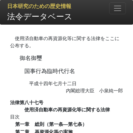
日本研究のための歴史情報
法令データベース
使用済自動車の再資源化等に関する法律をここに
公布する。
御名御璽
国事行為臨時代行名
平成十四年七月十二日
内閣総理大臣 小泉純一郎
法律第八十七号
使用済自動車の再資源化等に関する法律
目次
第一章
総則（第一条―第七条）
第二章
再資源化等の実施