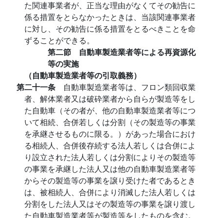
た関連事業者が、正当な理由がなくてその勧告に
係る措置をとらなかったときは、当該関連事業者
に対し、その勧告に係る措置をとるべきことを命
ずることができる。
第二節 自動車製造業者等による再資源化
等の実施
（自動車製造業者等の引取義務）
第二十一条
自動車製造業者等は、フロン類回収業
者、解体業者又は破砕業者から自らが製造等をし
た自動車（その者が、他の自動車製造業者等につ
いて相続、合併若しくは分割（その製造等の事業
を承継させるものに限る。）があった場合におけ
る相続人、合併後存続する法人若しくは合併によ
り設立された法人若しくは分割によりその製造等
の事業を承継した法人又は他の自動車製造業者等
からその製造等の事業を譲り受けた者であるとき
は、被相続人、合併により消滅した法人若しくは
分割をした法人又はその製造等の事業を譲り渡し
た自動車製造業者等が製造等をしたものを含む。