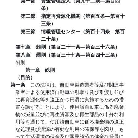
第一節
資金管理法人（第九十二条―第百四
条）
第二節
指定再資源化機関（第百五条―第百十
三条）
第三節
情報管理センター（第百十四条―第百
二十条）
第七章
雑則（第百二十一条―第百三十六条）
第八章
罰則（第百三十七条―第百四十三条）
附則
第一章 総則
（目的）
第一条
この法律は、自動車製造業者等及び関連事
業者による使用済自動車の引取り及び引渡し並び
に再資源化等を適正かつ円滑に実施するための措
置を講ずることにより、使用済自動車に係る廃棄
物の減量並びに再生資源及び再生部品の十分な利
用等を通じて、使用済自動車に係る廃棄物の適正
な処理及び資源の有効な利用の確保等を図り、も
って生活環境の保全及び国民経済の健全な発展に