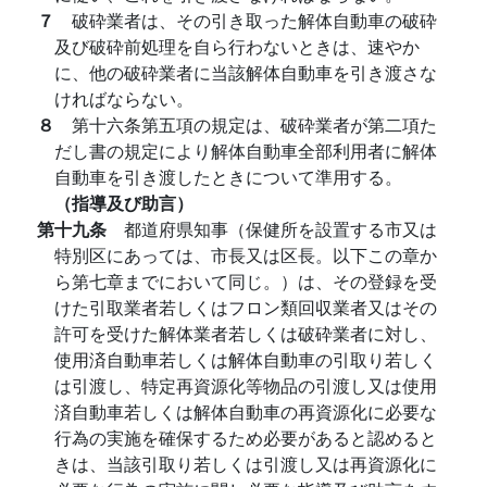
７
破砕業者は、その引き取った解体自動車の破砕
及び破砕前処理を自ら行わないときは、速やか
に、他の破砕業者に当該解体自動車を引き渡さな
ければならない。
８
第十六条第五項の規定は、破砕業者が第二項た
だし書の規定により解体自動車全部利用者に解体
自動車を引き渡したときについて準用する。
（指導及び助言）
第十九条
都道府県知事（保健所を設置する市又は
特別区にあっては、市長又は区長。以下この章か
ら第七章までにおいて同じ。）は、その登録を受
けた引取業者若しくはフロン類回収業者又はその
許可を受けた解体業者若しくは破砕業者に対し、
使用済自動車若しくは解体自動車の引取り若しく
は引渡し、特定再資源化等物品の引渡し又は使用
済自動車若しくは解体自動車の再資源化に必要な
行為の実施を確保するため必要があると認めると
きは、当該引取り若しくは引渡し又は再資源化に