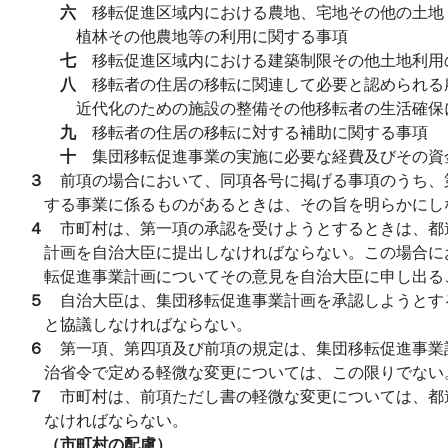
六
移転促進区域内における農地、宅地その他の土地
植林その他農地等の利用に関する事項
七
移転促進区域内における建築制限その他土地利用
八
移転者の住居の移転に関連して必要と認められる
近代化のための施設の整備その他移転者の生活確保
九
移転者の住居の移転に対する補助に関する事項
十
集団移転促進事業の実施に必要な経費及びその資
３
前項の場合において、同項各号に掲げる事項のうち、
する事業に係るものがあるときは、その旨を明らかにし
４
市町村は、第一項の承認を受けようとするときは、都
計画を自治大臣に提出しなければならない。この場合に
転促進事業計画についてその意見を自治大臣に申し出る
５
自治大臣は、集団移転促進事業計画を承認しようとす
と協議しなければならない。
６
第一項、第四項及び前項の規定は、集団移転促進事業
治省令で定める軽微な変更については、この限りでない
７
市町村は、前項ただし書の軽微な変更については、都
なければならない。
（市町村の配慮）