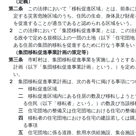
（定義）
第二条
この法律において「移転促進区域」とは、前条に
定する災害危険区域のうち、住民の生命、身体及び財産
を促進することが適当であると認められる区域をいう。
２
この法律において「集団移転促進事業」とは、この法
る政令で定める規模以上の一団の土地（以下「住宅団地
ある住居の集団的移転を促進するために行なう事業をい
（集団移転促進事業計画の策定等）
第三条
市町村は、集団移転促進事業を実施しようとする
計画（以下「集団移転促進事業計画」という。）を定め
い。
２
集団移転促進事業計画は、次の各号に掲げる事項につ
一
移転促進区域
二
移転促進区域内にある住居の数及び移転しようと
る住民（以下「移転者」という。）の数及び当該移
三
住宅団地の整備又は住宅団地における住宅の整備
四
移転者の住宅団地における住宅の建設若しくは購
る事項
五
住宅団地に係る道路、飲用水供給施設、集会施設