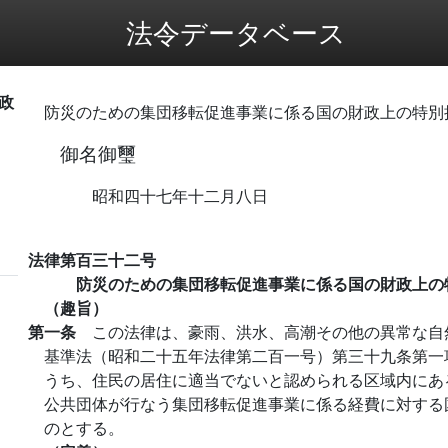
法令データベース
政
防災のための集団移転促進事業に係る国の財政上の特別
御名御璽
昭和四十七年十二月八日
法律第百三十二号
防災のための集団移転促進事業に係る国の財政上の
（趣旨）
第一条
この法律は、豪雨、洪水、高潮その他の異常な自
基準法（昭和二十五年法律第二百一号）第三十九条第一
うち、住民の居住に適当でないと認められる区域内にあ
公共団体が行なう集団移転促進事業に係る経費に対する
のとする。