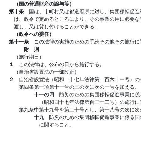
（国の普通財産の譲与等）
第十条
国は、市町村又は都道府県に対し、集団移転促進
は、政令で定めるところにより、その事業の用に必要な
渡し、又は貸し付けることができる。
（政令への委任）
第十一条
この法律の実施のための手続その他その施行に
附 則
（施行期日）
１
この法律は、公布の日から施行する。
（自治省設置法の一部改正）
２
自治省設置法（昭和二十七年法律第二百六十一号）の
第四条第一項第十一号の三の次に次の一号を加える。
十一の四
防災のための集団移転促進事業に係
（昭和四十七年法律第百三十二号）の施行に
第九条中第十九号を第二十号とし、第十八号の次に次
十九
防災のための集団移転促進事業に係る国
に関すること。