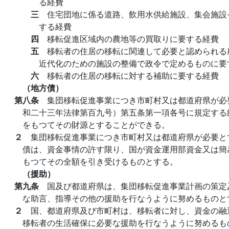
る経費
三
住宅団地に係る道路、飲用水供給施設、集会施設
する経費
四
移転促進区域内の農地等の買取りに要する経費
五
移転者の住居の移転に関連して必要と認められる
近代化のための施設の整備で政令で定めるものに要
六
移転者の住居の移転に対する補助に要する経費
（地方債）
第八条
集団移転促進事業につき市町村又は都道府県が必
和二十三年法律第百九号）第五条第一項各号に規定する
をもつてその財源とすることができる。
２
集団移転促進事業につき市町村又は都道府県が必要と
債は、資金事情の許す限り、国が資金運用部資金又は簡
もつてその全額を引き受けるものとする。
（援助）
第九条
国及び都道府県は、集団移転促進事業計画の策定
な助言、指導その他の援助を行なうように努めるものと
２
国、都道府県及び市町村は、移転者に対し、資金の融
移転者の生活確保に必要な援助を行なうように努めるも