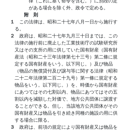
律（これに基く命令を含む。）に別段の定
がある場合を除く外、政令で定める。
附 則
１
この法律は、昭和二十七年八月一日から施行す
る。
２
政府は、昭和二十七年九月三十日までは、この
法律の施行前に廃止した工業技術庁の試験研究所
又はその支所の用に供していた国有財産（国有財
産法（昭和二十三年法律第七十三号）第二條に規
定する国有財産をいう。以下同じ。）及び物品
（物品の無償貸付及び譲与等に関する法律（昭和
二十二年法律第二百二十九号）第一條に規定する
物品をいう。以下同じ。）を、時価から国有財産
にあつてはその七割以内、物品にあつてはその五
割以内を減額した対価で、地方公共団体に譲渡す
ることができる。但し、当該地方公共団体がその
国有財産又は物品を引き続き同種の施設の用に供
する場合に限る。
３
政府は、前項の規定により国有財産又は物品を