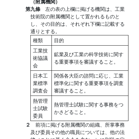
（附属機関）
第九條
左の表の上欄に掲げる機関は、工業
技術院の附属機関として置かれるものと
し、その目的は、それぞれ下欄に記載する
通りとする。
種類
目的
工業技
鉱業及び工業の科学技術に関す
術協議
る重要事項を審議すること。
会
日本工
関係各大臣の諮問に応じ、工業
業標準
標準化に関する重要事項を調査
調査会
審議すること。
熱管理
熱管理士試験に関する事務をつ
士試験
かさどること。
委員
２
前項に掲げる附属機関の組織、所掌事務
及び委員その他の職員については、他の法