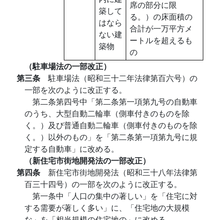
席の部分に限
築して
る。）の床面積の
はなら
合計が一万平方メ
ない建
ートルを超えるも
築物
の
（駐車場法の一部改正）
第三条
駐車場法（昭和三十二年法律第百六号）の
一部を次のように改正する。
第二条第四号中「第二条第一項第九号の自動車
のうち、大型自動二輪車（側車付きのものを除
く。）及び普通自動二輪車（側車付きのものを除
く。）以外のもの」を「第二条第一項第九号に規
定する自動車」に改める。
（新住宅市街地開発法の一部改正）
第四条
新住宅市街地開発法（昭和三十八年法律第
百三十四号）の一部を次のように改正する。
第一条中「人口の集中の著しい」を「住宅に対
する需要が著しく多い」に、「住宅地の大規模
な」を「相当規模の住宅地の」に改める。