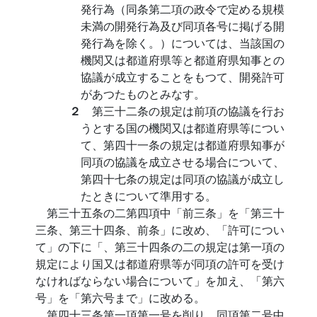
発行為（同条第二項の政令で定める規模
未満の開発行為及び同項各号に掲げる開
発行為を除く。）については、当該国の
機関又は都道府県等と都道府県知事との
協議が成立することをもつて、開発許可
があつたものとみなす。
２
第三十二条の規定は前項の協議を行お
うとする国の機関又は都道府県等につい
て、第四十一条の規定は都道府県知事が
同項の協議を成立させる場合について、
第四十七条の規定は同項の協議が成立し
たときについて準用する。
第三十五条の二第四項中「前三条」を「第三十
三条、第三十四条、前条」に改め、「許可につい
て」の下に「、第三十四条の二の規定は第一項の
規定により国又は都道府県等が同項の許可を受け
なければならない場合について」を加え、「第六
号」を「第六号まで」に改める。
第四十三条第一項第一号を削り、同項第二号中