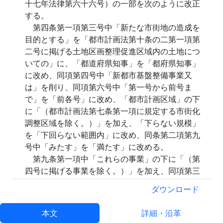
十七年法律第六十六号）の一部を次のように改正
する。
第四条第一項第三号中「新たな市街地の造成を
目的とする」を「都市計画法第十条の二第一項第
二号に掲げる土地区画整理促進区域内の土地につ
いての」に、「都道府県知事」を「都府県知事」
に改め、同項第四号中「新都市基盤整備事業又
は」を削り、同項第六号中「第一号から前号ま
で」を「前各号」に改め、「都市計画区域」の下
に「（都市計画法第七条第一項に規定する市街化
調整区域を除く。）」を加え、「下らない規模」
を「下回らない範囲内」に改め、同条第二項第九
号中「みたす」を「満たす」に改める。
第九条第一項中「これらの事業」の下に「（第
四号に掲げる事業を除く。）」を加え、同項第三
号中「もののほか、これら」を「事業」に改め、
ダウンロード
同項に次の一号を加える。
四
第六条第一項の手続により買い取
本文
詳細・沿革
られた日から起算して十年を経過し