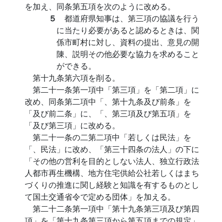
を加え、同条第五項を次のように改める。
５
都道府県知事は、第三項の協議を行う
に当たり必要があると認めるときは、関
係市町村に対し、資料の提出、意見の開
陳、説明その他必要な協力を求めること
ができる。
第十九条第六項を削る。
第二十一条第一項中「第三項」を「第二項」に
改め、同条第二項中「、第十九条及び前条」を
「及び前二条」に、「、第三項及び第五項」を
「及び第三項」に改める。
第二十一条の二第二項中「若しくは民法」を
「、民法」に改め、「第三十四条の法人」の下に
「その他の営利を目的としない法人、独立行政法
人都市再生機構、地方住宅供給公社若しくはまち
づくりの推進に関し経験と知識を有するものとし
て国土交通省令で定める団体」を加える。
第二十二条第一項中「第十九条第三項及び第四
項」を「第十九条第三項から第五項までの規定」