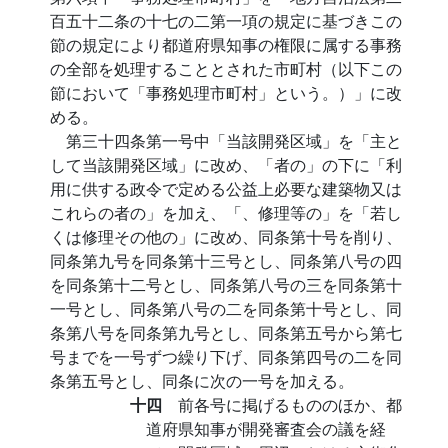
百五十二条の十七の二第一項の規定に基づきこの
節の規定により都道府県知事の権限に属する事務
の全部を処理することとされた市町村（以下この
節において「事務処理市町村」という。）」に改
める。
第三十四条第一号中「当該開発区域」を「主と
して当該開発区域」に改め、「者の」の下に「利
用に供する政令で定める公益上必要な建築物又は
これらの者の」を加え、「、修理等の」を「若し
くは修理その他の」に改め、同条第十号を削り、
同条第九号を同条第十三号とし、同条第八号の四
を同条第十二号とし、同条第八号の三を同条第十
一号とし、同条第八号の二を同条第十号とし、同
条第八号を同条第九号とし、同条第五号から第七
号までを一号ずつ繰り下げ、同条第四号の二を同
条第五号とし、同条に次の一号を加える。
十四
前各号に掲げるもののほか、都
道府県知事が開発審査会の議を経