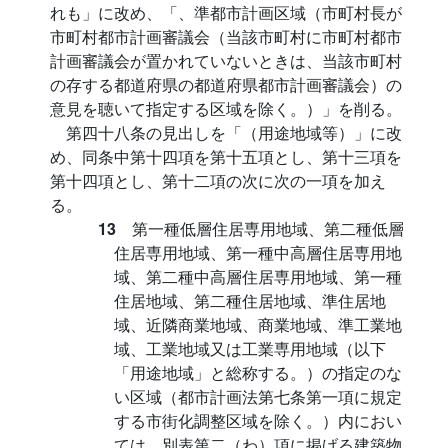
れも」に改め、「、準都市計画区域（市町村長が
市町村都市計画審議会（当該市町村に市町村都市
計画審議会が置かれていないときは、当該市町村
の存する都道府県の都道府県都市計画審議会）の
意見を聴いて指定する区域を除く。）」を削る。
第四十八条の見出しを「（用途地域等）」に改
め、同条中第十四項を第十五項とし、第十三項を
第十四項とし、第十二項の次に次の一項を加え
る。
13
第一種低層住居専用地域、第二種低層
住居専用地域、第一種中高層住居専用地
域、第二種中高層住居専用地域、第一種
住居地域、第二種住居地域、準住居地
域、近隣商業地域、商業地域、準工業地
域、工業地域又は工業専用地域（以下
「用途地域」と総称する。）の指定のな
い区域（都市計画法第七条第一項に規定
する市街化調整区域を除く。）内におい
ては、別表第二（わ）項に掲げる建築物