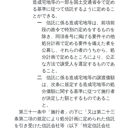
造成宅地等の一部を国土交通省令で定め
る基準に従つて信託するように定めるこ
とができる。
一
信託に係る造成宅地等は、前項前
段の政令で特別の定めをするものを
除き、同項各号に掲げる要件その他
処分計画で定める要件を備えた者を
公募し、それらの者のうちから、処
分計画で定めるところにより、公正
な方法で譲受人を選定するものであ
ること。
二
信託に係る造成宅地等の譲渡価額
は、次条に規定する造成宅地等の処
分価額に関する基準に従つて施行者
が決定した額とするものであるこ
と。
第三十一条中「施行者」の下に「又は第二十三
条第二項の規定により処分計画に定められた信託
を引き受けた信託会社等（以下「特定信託会社