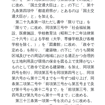
に改め、「国土交通大臣は」と」の下に「、第十
九条第四項中「都道府県が」とあるのは「国土交
通大臣が」と」を加える。
第二十九条第一項ただし書中「限りでは」を
「限りで」に改め、同項第三号中「社会福祉施
設、医療施設、学校教育法（昭和二十二年法律第
二十六号）による学校（大学、専修学校及び各種
学校を除く。）」を「図書館」に改め、「政令で
定める」を削り、「建築物」の下に「のうち開発
区域及びその周辺の地域における適正かつ合理的
な土地利用及び環境の保全を図る上で支障がない
ものとして政令で定める建築物」を加え、同項第
四号を削り、同項第五号を同項第四号とし、同項
第六号から第十二号までを一号ずつ繰り上げ、同
条第二項第二号中「前項第三号から第五号まで及
び第十号から第十二号まで」を「前項第三号、第
四号及び第九号から第十一号まで」に改める。
第三十三条第一項第一号を次のように改める。