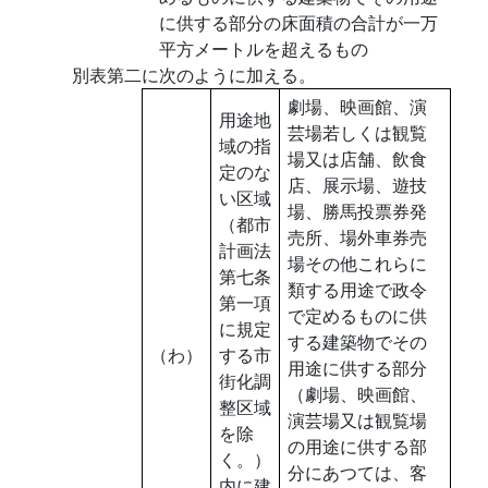
に供する部分の床面積の合計が一万
平方メートルを超えるもの
別表第二に次のように加える。
劇場、映画館、演
用途地
芸場若しくは観覧
域の指
場又は店舗、飲食
定のな
店、展示場、遊技
い区域
場、勝馬投票券発
（都市
売所、場外車券売
計画法
場その他これらに
第七条
類する用途で政令
第一項
で定めるものに供
に規定
する建築物でその
（わ）
する市
用途に供する部分
街化調
（劇場、映画館、
整区域
演芸場又は観覧場
を除
の用途に供する部
く。）
分にあつては、客
内に建