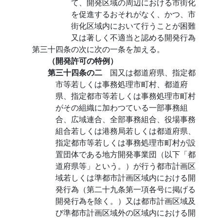
て、開発区域の周辺における市街化
を促進するおそれがなく、かつ、市
街化区域内において行うことが困難
又は著しく不適当と認める開発行為
第三十四条の次に次の一条を加える。
（開発許可の特例）
第三十四条の二
国又は都道府県、指定都
市等若しくは事務処理市町村、都道府
県、指定都市等若しくは事務処理市町村
がその組織に加わつている一部事務組
合、広域連合、全部事務組合、役場事務
組合若しくは港務局若しくは都道府県、
指定都市等若しくは事務処理市町村が設
置団体である地方開発事業団（以下「都
道府県等」という。）が行う都市計画区
域若しくは準都市計画区域内における開
発行為（第二十九条第一項各号に掲げる
開発行為を除く。）又は都市計画区域及
び準都市計画区域外の区域内における開