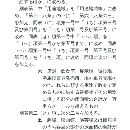
「罰するほか」に改める。
別表第二中「用途地域」を「用途地域等」に改
め、「第四十八条」の下に「、第六十八条の三」
を加え、同表（に）項第一号中「（ち）項第三号
及び第四号」を「（ち）項第二号及び第三号」に
改め、同表（ほ）項第一号中「（へ）項」を
「（へ）項第一号から第五号まで」に改め、同表
（へ）項第一号中「（ち）項第一号、第三号及び
第四号」を「（ち）項」に改め、同項に次の一号
を加える。
六
店舗、飲食店、展示場、遊技場、
勝馬投票券発売所、場外車券売場そ
の他これらに類する用途で政令で定
めるものに供する建築物でその用途
に供する部分の床面積の合計が一万
平方メートルを超えるもの
別表第二（と）項に次の二号を加える。
五
劇場、映画館、演芸場又は観覧場
のうち客席の部分の床面積の合計が