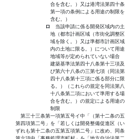
合を含む。）又は港湾法第四十条
第一項の条例による用途の制限を
含む。）
ロ
当該申請に係る開発区域内の土
地（都市計画区域（市街化調整区
域を除く。）又は準都市計画区域
内の土地に限る。）について用途
地域等が定められていない場合
建築基準法第四十八条第十三項及
び第六十八条の三第七項（同法第
四十八条第十三項に係る部分に限
る。）（これらの規定を同法第八
十八条第二項において準用する場
合を含む。）の規定による用途の
制限
第三十三条第一項第五号イ中「（第十二条の五
第四項第二号」を「若しくは開発整備促進区（い
ずれも第十二条の五第五項第二号」に改め、同条
第六項中「事務処理市町村」を「地方自治法第二