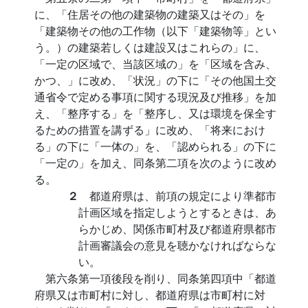
に、「住居その他の建築物の建築又はその」を
「建築物その他の工作物（以下「建築物等」とい
う。）の建築若しくは建設又はこれらの」に、
「一定の区域で、当該区域の」を「区域を含み、
かつ、」に改め、「状況」の下に「その他国土交
通省令で定める事項に関する現況及び推移」を加
え、「整序する」を「整序し、又は環境を保全す
るための措置を講ずる」に改め、「将来におけ
る」の下に「一体の」を、「認められる」の下に
「一定の」を加え、同条第二項を次のように改め
る。
２
都道府県は、前項の規定により準都市
計画区域を指定しようとするときは、あ
らかじめ、関係市町村及び都道府県都市
計画審議会の意見を聴かなければならな
い。
第六条第一項後段を削り、同条第四項中「都道
府県又は市町村に対し、都道府県は市町村に対